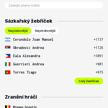
Sázkařský žebříček
Nejziskovější
Nejztrátovější
Cerundolo Juan Manuel
+1737
Obradovic Andrea
+1126
Eala Alexandra
+1091
Guerrieri Andrea
+981
Torres Tiago
+975
Celý žebříček
Zranění hráči
Minnen Greetje