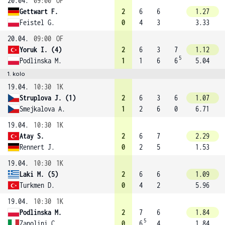
20.04.
09:00
OF
Gettwart F.
2
6
6
1.27
Feistel G.
0
4
3
3.33
20.04.
09:00
OF
Yoruk I. (4)
2
6
3
7
1.12
5
Podlinska M.
1
1
6
6
5.04
1. kolo
19.04.
10:30
1K
Struplova J. (1)
2
6
3
6
1.07
Smejkalova A.
1
2
6
0
6.71
19.04.
10:30
1K
Atay S.
2
6
7
2.29
Rennert J.
0
2
5
1.53
19.04.
10:30
1K
Laki M. (5)
2
6
6
1.09
Turkmen D.
0
4
2
5.96
19.04.
10:30
1K
Podlinska M.
2
7
6
1.84
5
Zanolini C.
0
6
4
1.84