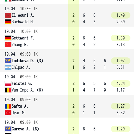
19.04.
10:30
1K
El Aouni A.
2
6
6
1.49
Buchwald H.
0
4
3
2.39
19.04.
10:00
1K
Gettwart F.
2
6
6
1.30
Zhang R.
0
4
2
3.13
19.04.
09:00
1K
Lodikova D. (3)
2
4
6
6
1.07
Chlpac A.
1
6
2
1
6.81
19.04.
09:00
1K
Feistel G.
2
6
5
6
4.24
Van Impe A. (8)
1
4
7
0
1.17
19.04.
09:00
1K
Safta A.
2
6
6
1.27
Uyar M.
0
1
1
3.32
19.04.
09:00
1K
Gureva A. (6)
2
6
6
1.29