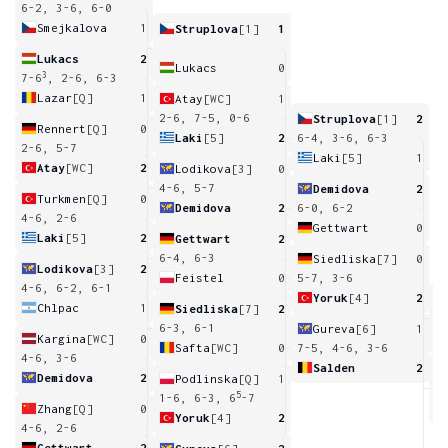
6-2, 3-6, 6-0
Smejkalova
1
Struplova
[1]
1
Lukacs
2
Lukacs
0
3
7-6
, 2-6, 6-3
Lazar
[Q]
1
Atay
[WC]
1
2-6, 7-5, 0-6
Struplova
[1]
2
Rennert
[Q]
0
Laki
[5]
2
6-4, 3-6, 6-3
2-6, 5-7
Laki
[5]
1
Atay
[WC]
2
Lodikova
[3]
0
4-6, 5-7
Demidova
2
Turkmen
[Q]
0
Demidova
2
6-0, 6-2
4-6, 2-6
Gettwart
0
Laki
[5]
2
Gettwart
2
6-4, 6-3
Siedliska
[7]
0
Lodikova
[3]
2
Feistel
0
5-7, 3-6
4-6, 6-2, 6-1
Yoruk
[4]
2
Chlpac
1
Siedliska
[7]
2
6
6-3, 6-1
Gureva
[6]
1
Kargina
[WC]
0
Safta
[WC]
0
7-5, 4-6, 3-6
4-6, 3-6
Salden
2
Demidova
2
Podlinska
[Q]
1
6
5
1-6, 6-3, 6
-7
Zhang
[Q]
0
Yoruk
[4]
2
4-6, 2-6
Gettwart
2