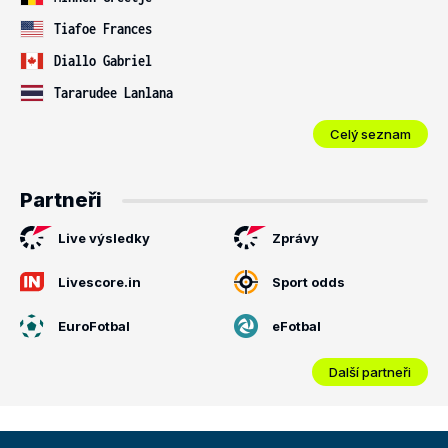
Tiafoe Frances
Diallo Gabriel
Tararudee Lanlana
Celý seznam
Partneři
Live výsledky
Zprávy
Livescore.in
Sport odds
EuroFotbal
eFotbal
Další partneři