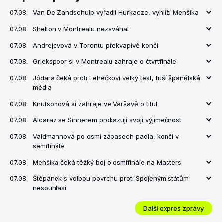
07.08.
Van De Zandschulp vyřadil Hurkacze, vyhlíží Menšíka
07.08.
Shelton v Montrealu nezaváhal
07.08.
Andrejevová v Torontu překvapivě končí
07.08.
Griekspoor si v Montrealu zahraje o čtvrtfinále
07.08.
Jódara čeká proti Lehečkovi velký test, tuší španělská
média
07.08.
Knutsonová si zahraje ve Varšavě o titul
07.08.
Alcaraz se Sinnerem prokazují svoji výjimečnost
07.08.
Valdmannová po osmi zápasech padla, končí v
semifinále
07.08.
Menšíka čeká těžký boj o osmifinále na Masters
07.08.
Štěpánek s volbou povrchu proti Spojeným státům
nesouhlasí
Další expres zprávy