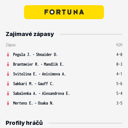
Zajímavé zápasy
Zápas
H2H
Pegula J.
-
Shnaider D.
4-0
Brantmeier R.
-
Mandlik E.
0-3
Svitolina E.
-
Anisimova A.
4-1
Sakkari M.
-
Gauff C.
5-6
Sabalenka A.
-
Alexandrova E.
5-4
Mertens E.
-
Osaka N.
3-5
Profily hráčů