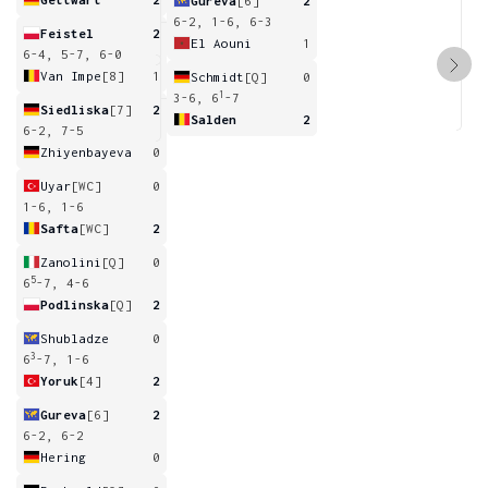
Gureva
[6]
2
6-2, 1-6, 6-3
Feistel
2
El Aouni
1
6-4, 5-7, 6-0
Van Impe
[8]
1
Schmidt
[Q]
0
1
3-6, 6
-7
Siedliska
[7]
2
Salden
2
6-2, 7-5
Zhiyenbayeva
0
Uyar
[WC]
0
1-6, 1-6
Safta
[WC]
2
Zanolini
[Q]
0
5
6
-7, 4-6
Podlinska
[Q]
2
Shubladze
0
3
6
-7, 1-6
Yoruk
[4]
2
Gureva
[6]
2
6-2, 6-2
Hering
0