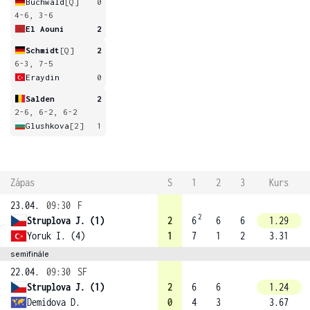
Buchwald
[Q]
0
4-6, 3-6
El Aouni
2
Schmidt
[Q]
2
6-3, 7-5
Eraydin
0
Salden
2
2-6, 6-2, 6-2
Glushkova
[2]
1
Zápas
S
1
2
3
Kurs
23.04.
09:30
F
2
Struplova J. (1)
2
6
6
6
1.29
Yoruk I. (4)
1
7
1
2
3.31
semifinále
22.04.
09:30
SF
Struplova J. (1)
2
6
6
1.24
Demidova D.
0
4
3
3.67