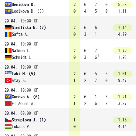
Demidova D.
2
6
7
0
5.53
Lodikova D. (3)
0
4
5
0
1.11
20.04.
10:00
OF
Siedliska N. (7)
2
6
6
1.14
Safta A.
0
3
1
4.79
20.04.
10:00
OF
Salden L.
2
6
7
1.72
1
Schmidt L.
0
3
6
1.98
20.04.
10:00
OF
Laki M. (5)
2
6
5
6
1.01
Atay S.
1
2
7
0
9.47
20.04.
10:00
OF
Gureva A. (6)
2
6
1
6
1.21
El Aouni A.
1
2
6
3
3.87
20.04.
09:00
OF
Struplova J. (1)
1
1.18
Lukacs V.
0
4.14