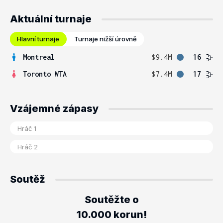
Aktuální turnaje
Hlavní turnaje
Turnaje nižší úrovně
Montreal
$9.4M
16
Toronto WTA
$7.4M
17
Vzájemné zápasy
Soutěž
Soutěžte o
10.000 korun!