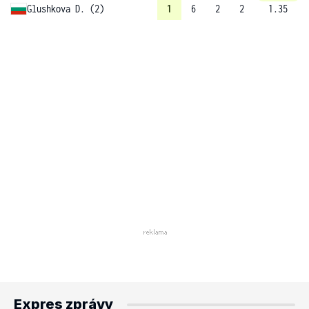
Glushkova D. (2)
1
6
2
2
1.35
Expres zprávy