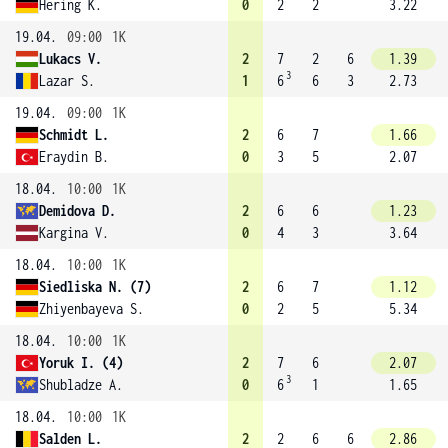
Hering K.
0
2
2
3.22
19.04.
09:00
1K
Lukacs V.
2
7
2
6
1.39
3
Lazar S.
1
6
6
3
2.73
19.04.
09:00
1K
Schmidt L.
2
6
7
1.66
Eraydin B.
0
3
5
2.07
18.04.
10:00
1K
Demidova D.
2
6
6
1.23
Kargina V.
0
4
3
3.64
18.04.
10:00
1K
Siedliska N. (7)
2
6
7
1.12
Zhiyenbayeva S.
0
2
5
5.34
18.04.
10:00
1K
Yoruk I. (4)
2
7
6
2.07
3
Shubladze A.
0
6
1
1.65
18.04.
10:00
1K
Salden L.
2
2
6
6
2.86