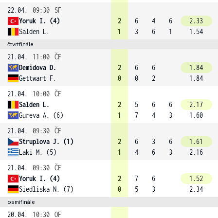
22.04.
09:30
SF
Yoruk I. (4)
2
6
4
6
2.33
Salden L.
1
3
6
1
1.54
čtvrtfinále
21.04.
11:00
ČF
Demidova D.
2
6
6
1.84
Gettwart F.
0
0
2
1.84
21.04.
10:00
ČF
Salden L.
2
5
6
6
2.17
Gureva A. (6)
1
7
4
3
1.60
21.04.
09:30
ČF
Struplova J. (1)
2
6
3
6
1.61
Laki M. (5)
1
4
6
3
2.16
21.04.
09:30
ČF
Yoruk I. (4)
2
7
6
1.52
Siedliska N. (7)
0
5
3
2.34
osmifinále
20.04.
10:30
OF