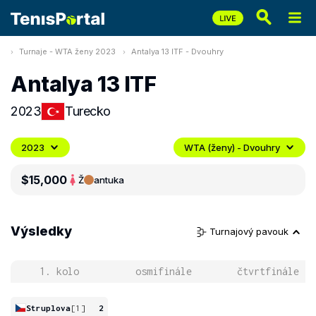
Turnaje - WTA ženy 2023
Antalya 13 ITF - Dvouhry
Antalya 13 ITF
2023
Turecko
2023
WTA (ženy) - Dvouhry
$15,000
Ž
antuka
Výsledky
Turnajový pavouk
1. kolo
osmifinále
čtvrtfinále
Struplova
[1]
2