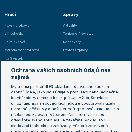
Hráči
Zprávy
Novak Djokovič
Aktuality
Jiří Lehečka
Tenisová Previews
Petra Kvitová
Rozhovory
Markéta Vondroušová
Express zprávy
Iga Swiatek
Marie Bouzková
Ochrana vašich osobních údajů nás
Žebříčky
Kalendář turnajů
zajímá
My a naši partneři
999
ukládáme do vašeho zařízení
Žebříček ATP (muži)
Australian Open
osobní údaje, jako jsou údaje o prohlížení nebo jedinečné
Žebříček WTA (ženy)
French Open
identifikátory, a máme k nim přístup. Výběr Souhlasím
umožňuje, aby sledovací technologie podporovaly účely
Sázkařský žebříček
Wimbledon
uvedené v části My a naši partneři zpracováváme údaje za
US Open
účelem poskytování. Výběrem Zamítnout vše nebo
odvoláním svého souhlasu je zakážete. Pokud jsou
Turnaj mistrů
sledovací technologie zakázány, některé zobrazené
Turnaj mistryň
obsahy a reklamy pro vás nemusí být tolik relevantní. Tuto