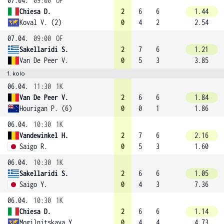
07.04.
09:00
OF
Chiesa D.
2
6
6
1.44
Koval V. (2)
0
4
2
2.54
07.04.
09:00
OF
Sakellaridi S.
2
7
6
1.21
Van De Peer V.
0
5
3
3.85
1. kolo
06.04.
11:30
1K
Van De Peer V.
2
6
6
1.84
Hourigan P. (6)
0
0
1
1.86
06.04.
10:30
1K
Vandewinkel H.
2
7
6
2.16
Saigo R.
0
5
3
1.60
06.04.
10:30
1K
Sakellaridi S.
2
6
6
1.05
Saigo Y.
0
4
3
7.36
06.04.
10:30
1K
Chiesa D.
2
6
6
1.14
Mogilnitskaya Y.
0
4
4
4.73