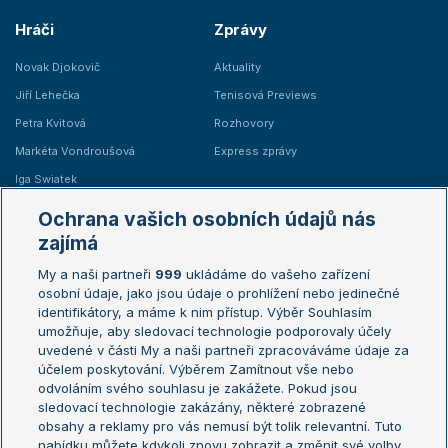
Hráči
Zprávy
Novak Djokovič
Aktuality
Jiří Lehečka
Tenisová Previews
Petra Kvitová
Rozhovory
Markéta Vondroušová
Express zprávy
Iga Swiatek
Marie Bouzková
Ochrana vašich osobních údajů nás
Žebříčky
Kalendář turnajů
zajímá
My a naši partneři
999
ukládáme do vašeho zařízení
Žebříček ATP (muži)
Australian Open
osobní údaje, jako jsou údaje o prohlížení nebo jedinečné
Žebříček WTA (ženy)
French Open
identifikátory, a máme k nim přístup. Výběr Souhlasím
umožňuje, aby sledovací technologie podporovaly účely
Sázkařský žebříček
Wimbledon
uvedené v části My a naši partneři zpracováváme údaje za
US Open
účelem poskytování. Výběrem Zamítnout vše nebo
odvoláním svého souhlasu je zakážete. Pokud jsou
Turnaj mistrů
sledovací technologie zakázány, některé zobrazené
Turnaj mistryň
obsahy a reklamy pro vás nemusí být tolik relevantní. Tuto
Aktualní trendy
nabídku můžete kdykoli znovu zobrazit a změnit své volby