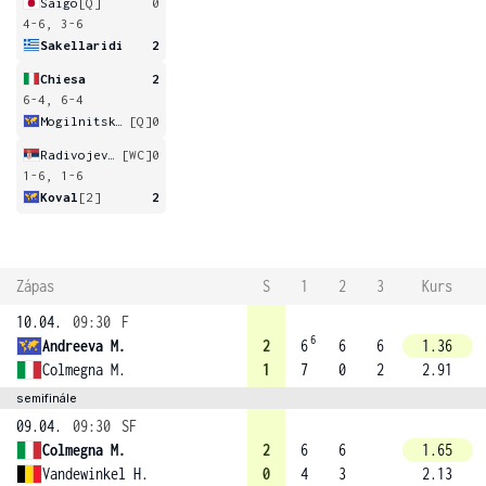
Saigo
[Q]
0
4-6, 3-6
Sakellaridi
2
Chiesa
2
6-4, 6-4
Mogilnitskaya
[Q]
0
Radivojevic
[WC]
0
1-6, 1-6
Koval
[2]
2
Zápas
S
1
2
3
Kurs
10.04.
09:30
F
6
Andreeva M.
2
6
6
6
1.36
Colmegna M.
1
7
0
2
2.91
semifinále
09.04.
09:30
SF
Colmegna M.
2
6
6
1.65
Vandewinkel H.
0
4
3
2.13