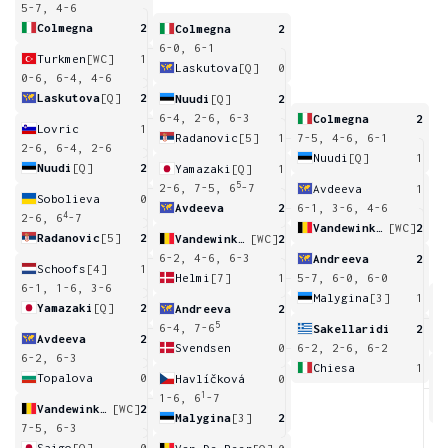
5-7, 4-6
Colmegna
2
Colmegna
2
6-0, 6-1
Turkmen
[WC]
1
Laskutova
[Q]
0
0-6, 6-4, 4-6
Laskutova
[Q]
2
Nuudi
[Q]
2
6-4, 2-6, 6-3
Colmegna
2
Lovric
1
Radanovic
[5]
1
7-5, 4-6, 6-1
2-6, 6-4, 2-6
Nuudi
[Q]
1
Nuudi
[Q]
2
Yamazaki
[Q]
1
5
2-6, 7-5, 6
-7
Avdeeva
1
Sobolieva
0
Avdeeva
2
6-1, 3-6, 4-6
4
2-6, 6
-7
Vandewinkel
[WC]
2
Radanovic
[5]
2
Vandewinkel
[WC]
2
6-2, 4-6, 6-3
Andreeva
2
Schoofs
[4]
1
Helmi
[7]
1
5-7, 6-0, 6-0
6-1, 1-6, 3-6
Malygina
[3]
1
Yamazaki
[Q]
2
Andreeva
2
6
5
6-4, 7-6
Sakellaridi
2
Avdeeva
2
Svendsen
0
6-2, 2-6, 6-2
6-2, 6-3
Chiesa
1
Topalova
0
Havlíčková
0
6
1
1-6, 6
-7
Vandewinkel
[WC]
2
Malygina
[3]
2
7-5, 6-3
Saigo
[Q]
0