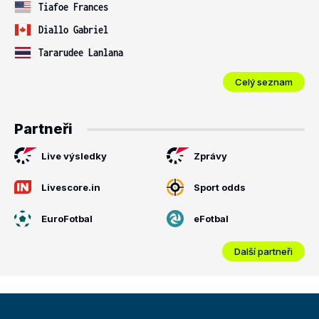
Tiafoe Frances
Diallo Gabriel
Tararudee Lanlana
Celý seznam
Partneři
Live výsledky
Zprávy
Livescore.in
Sport odds
EuroFotbal
eFotbal
Další partneři