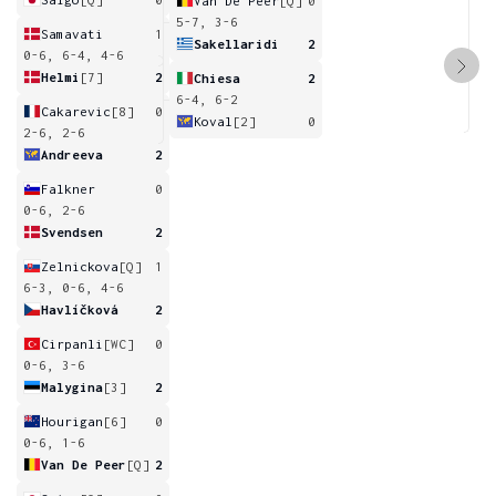
Van De Peer
[Q]
0
5-7, 3-6
Samavati
1
Sakellaridi
2
0-6, 6-4, 4-6
Helmi
[7]
2
Chiesa
2
6-4, 6-2
Cakarevic
[8]
0
Koval
[2]
0
2-6, 2-6
Andreeva
2
Falkner
0
0-6, 2-6
Svendsen
2
Zelnickova
[Q]
1
6-3, 0-6, 4-6
Havlíčková
2
Cirpanli
[WC]
0
0-6, 3-6
Malygina
[3]
2
Hourigan
[6]
0
0-6, 1-6
Van De Peer
[Q]
2