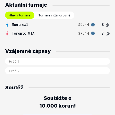
Aktuální turnaje
Hlavní turnaje
Turnaje nižší úrovně
Montreal
$9.4M
8
Toronto WTA
$7.4M
7
Vzájemné zápasy
Soutěž
Soutěžte o
10.000 korun!