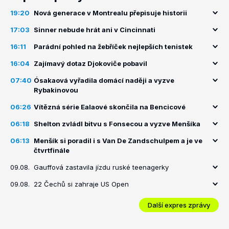
19:20
Nová generace v Montrealu přepisuje historii
17:03
Sinner nebude hrát ani v Cincinnati
16:11
Parádní pohled na žebříček nejlepších tenistek
16:04
Zajímavý dotaz Djokoviče pobavil
07:40
Ósakaová vyřadila domácí naději a vyzve
Rybakinovou
06:26
Vítězná série Ealaové skončila na Bencicové
06:18
Shelton zvládl bitvu s Fonsecou a vyzve Menšíka
06:13
Menšík si poradil i s Van De Zandschulpem a je ve
čtvrtfinále
09.08.
Gauffová zastavila jízdu ruské teenagerky
09.08.
22 Čechů si zahraje US Open
Další expres zprávy