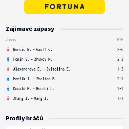
Zajímavé zápasy
Zápas
H2H
Bencic B.
-
Gauff C.
2-6
Fomin S.
-
Zhukov M.
2-3
Alexandrova E.
-
Svitolina E.
1-3
Menšík J.
-
Shelton B.
2-1
Donald M.
-
Bocchi L.
1-1
Zhang J.
-
Wang J.
1-1
Profily hráčů