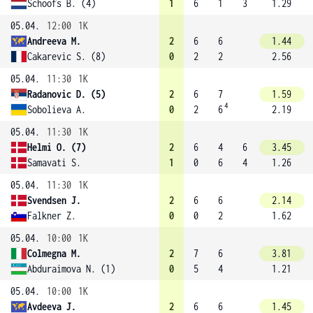
Schoofs B. (4)
1
6
1
3
1.29
05.04.
12:00
1K
Andreeva M.
2
6
6
1.44
Cakarevic S. (8)
0
2
2
2.56
05.04.
11:30
1K
Radanovic D. (5)
2
6
7
1.59
4
Sobolieva A.
0
2
6
2.19
05.04.
11:30
1K
Helmi O. (7)
2
6
4
6
3.45
Samavati S.
1
0
6
4
1.26
05.04.
11:30
1K
Svendsen J.
2
6
6
2.14
Falkner Z.
0
0
2
1.62
05.04.
10:00
1K
Colmegna M.
2
7
6
3.81
Abduraimova N. (1)
0
5
4
1.21
05.04.
10:00
1K
Avdeeva J.
2
6
6
1.45