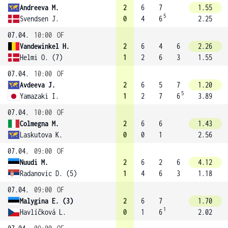
Andreeva M.
2
6
7
1.55
5
Svendsen J.
0
4
6
2.25
07.04.
10:00
OF
Vandewinkel H.
2
6
4
6
2.26
Helmi O. (7)
1
2
6
3
1.55
07.04.
10:00
OF
Avdeeva J.
2
6
5
7
1.20
5
Yamazaki I.
1
2
7
6
3.89
07.04.
10:00
OF
Colmegna M.
2
6
6
1.43
Laskutova K.
0
0
1
2.56
07.04.
09:00
OF
Nuudi M.
2
6
2
6
4.12
Radanovic D. (5)
1
4
6
3
1.18
07.04.
09:00
OF
Malygina E. (3)
2
6
7
1.70
1
Havlíčková L.
0
1
6
2.02