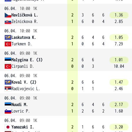
06.04.
10:00
1K
Havlíčková L.
2
3
6
6
1.36
Zelnickova R.
1
6
0
4
2.85
06.04.
10:00
1K
Laskutova K.
2
6
4
6
1.05
Turkmen D.
1
0
6
4
7.29
06.04.
09:00
1K
Malygina E. (3)
2
6
6
1.01
Cirpanli D.
0
0
3
10.04
06.04.
09:00
1K
Koval V. (2)
2
6
6
1.47
Radivojevic L.
0
1
1
2.46
06.04.
09:00
1K
Nuudi M.
2
6
4
6
2.17
Lovric P.
1
2
6
2
1.60
06.04.
09:00
1K
Yamazaki I.
2
1
6
6
3.20