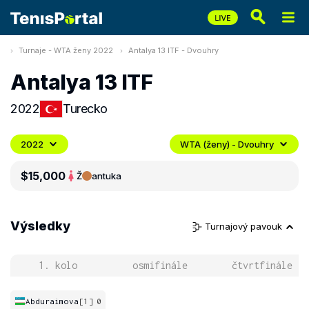
Turnaje - WTA ženy 2022
Antalya 13 ITF - Dvouhry
Antalya 13 ITF
2022
Turecko
2022
WTA (ženy) - Dvouhry
$15,000
Ž
antuka
Výsledky
Turnajový pavouk
1. kolo
osmifinále
čtvrtfinále
Abduraimova
[1]
0