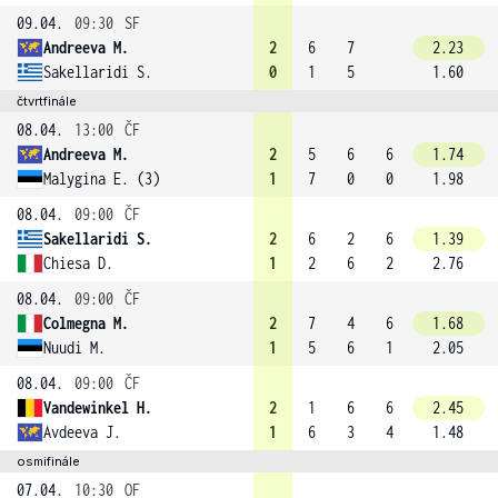
09.04.
09:30
SF
Andreeva M.
2
6
7
2.23
Sakellaridi S.
0
1
5
1.60
čtvrtfinále
08.04.
13:00
ČF
Andreeva M.
2
5
6
6
1.74
Malygina E. (3)
1
7
0
0
1.98
08.04.
09:00
ČF
Sakellaridi S.
2
6
2
6
1.39
Chiesa D.
1
2
6
2
2.76
08.04.
09:00
ČF
Colmegna M.
2
7
4
6
1.68
Nuudi M.
1
5
6
1
2.05
08.04.
09:00
ČF
Vandewinkel H.
2
1
6
6
2.45
Avdeeva J.
1
6
3
4
1.48
osmifinále
07.04.
10:30
OF