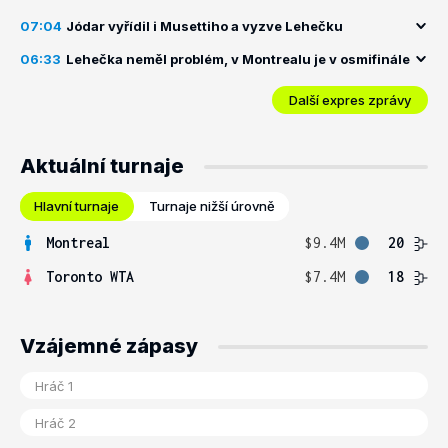
07:04
Jódar vyřídil i Musettiho a vyzve Lehečku
06:33
Lehečka neměl problém, v Montrealu je v osmifinále
Další expres zprávy
Aktuální turnaje
Hlavní turnaje
Turnaje nižší úrovně
Montreal
$9.4M
20
Toronto WTA
$7.4M
18
Vzájemné zápasy