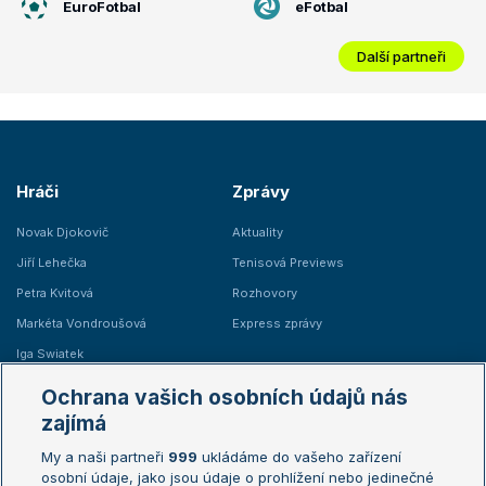
EuroFotbal
eFotbal
Další partneři
Hráči
Zprávy
Novak Djokovič
Aktuality
Jiří Lehečka
Tenisová Previews
Petra Kvitová
Rozhovory
Markéta Vondroušová
Express zprávy
Iga Swiatek
Marie Bouzková
Ochrana vašich osobních údajů nás
Žebříčky
Kalendář turnajů
zajímá
My a naši partneři
999
ukládáme do vašeho zařízení
Žebříček ATP (muži)
Australian Open
osobní údaje, jako jsou údaje o prohlížení nebo jedinečné