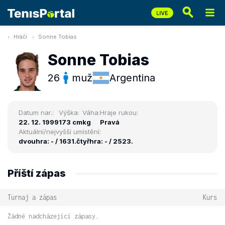
Hráči
Sonne Tobias
Sonne Tobias
26
muž
Argentina
Datum nar.:
Výška:
Váha:
Hraje rukou:
22. 12. 1999
173 cm
kg
Pravá
Aktuální/nejvyšší umístění:
dvouhra: - / 1631.
čtyřhra: - / 2523.
Příští zápas
Turnaj a zápas
Kurs
Žádné nadcházející zápasy.