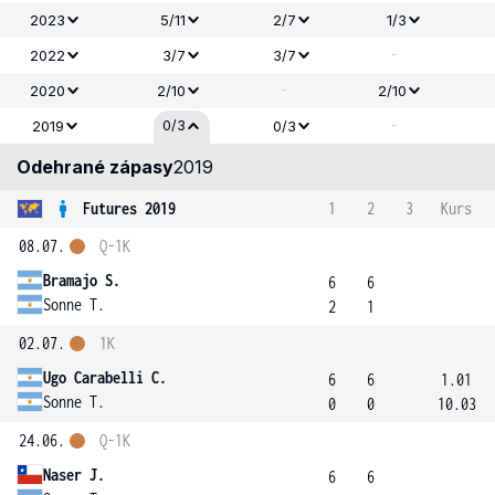
2023
5/11
2/7
1/3
-
2022
3/7
3/7
-
2020
2/10
2/10
-
0/3
2019
0/3
Odehrané zápasy
2019
Futures 2019
1
2
3
Kurs
08.07.
Q-1K
Bramajo S.
6
6
Sonne T.
2
1
02.07.
1K
Ugo Carabelli C.
6
6
1.01
Sonne T.
0
0
10.03
24.06.
Q-1K
Naser J.
6
6