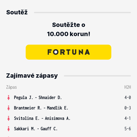
Soutěž
Soutěžte o
10.000 korun!
Zajímavé zápasy
Zápas
H2H
Pegula J.
-
Shnaider D.
4-0
Brantmeier R.
-
Mandlik E.
0-3
Svitolina E.
-
Anisimova A.
4-1
Sakkari M.
-
Gauff C.
5-6