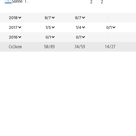
Sonne T.
2
2
-
2018
9/7
9/7
2017
1/5
1/4
0/1
-
2016
0/1
0/1
Celkem
50/89
34/59
14/27