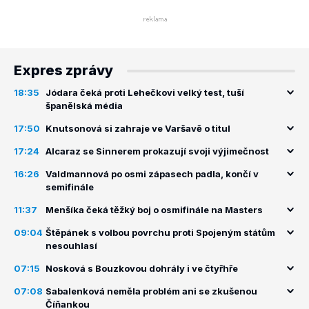
Expres zprávy
18:35
Jódara čeká proti Lehečkovi velký test, tuší
španělská média
17:50
Knutsonová si zahraje ve Varšavě o titul
17:24
Alcaraz se Sinnerem prokazují svoji výjimečnost
16:26
Valdmannová po osmi zápasech padla, končí v
semifinále
11:37
Menšíka čeká těžký boj o osmifinále na Masters
09:04
Štěpánek s volbou povrchu proti Spojeným státům
nesouhlasí
07:15
Nosková s Bouzkovou dohrály i ve čtyřhře
07:08
Sabalenková neměla problém ani se zkušenou
Číňankou