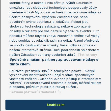
Žebříček WTA (ženy)
French Open
identifikátory, a máme k nim přístup. Výběr Souhlasím
umožňuje, aby sledovací technologie podporovaly účely
Sázkařský žebříček
Wimbledon
uvedené v části My a naši partneři zpracováváme údaje za
US Open
účelem poskytování. Výběrem Zamítnout vše nebo
odvoláním svého souhlasu je zakážete. Pokud jsou
Turnaj mistrů
sledovací technologie zakázány, některé zobrazené
Turnaj mistryň
obsahy a reklamy pro vás nemusí být tolik relevantní. Tuto
Aktualní trendy
nabídku můžete kdykoli znovu zobrazit a změnit své volby
nebo souhlas odvolat kliknutím na odkaz Řízení předvoleb
ve spodní části webové stránky. Vaše volby se projeví v
Fotbalové přestupy
našem Internetová stránka. Další podrobnosti naleznete v
Livesport Daily
našich Zásadách ochrany osobních údajů.
Třetí strany
Společně s našimi partnery zpracováváme údaje s
LS Prague Open
tímto cílem:
Používání přesných údajů o zeměpisné poloze . Aktivní
vyhledávání identifikačních údajů v rámci specifických
vlastností zařízení . Ukládání a/nebo přístup k informacím v
Podmínky užití
Nastavení soukromí
zařízení . Personalizovaná reklama a obsah, měření reklam
GDPR a žurnalistika
Reklama
a obsahu, průzkum publika a rozvoj služeb .
Informace o zpracování osobních
Kontakt
Seznam partnerů (dodavatelů)
údajů
Tiráž
Souhlasím
Copyright © 2008-2026 TenisPortal.cz. Využíváme zpravodajství ČTK.