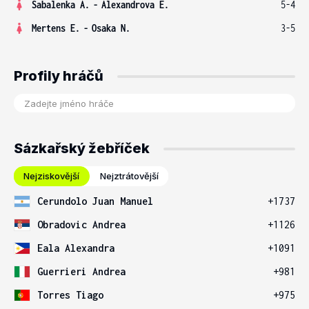
Sabalenka A.
-
Alexandrova E.
5-4
Mertens E.
-
Osaka N.
3-5
Profily hráčů
Sázkařský žebříček
Nejziskovější
Nejztrátovější
Cerundolo Juan Manuel
+1737
Obradovic Andrea
+1126
Eala Alexandra
+1091
Guerrieri Andrea
+981
Torres Tiago
+975