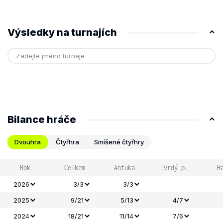
Výsledky na turnajích
Bilance hráče
Dvouhra
Čtyřhra
Smíšené čtyřhry
Rok
Celkem
Antuka
Tvrdý p.
H
-
2026
3/3
3/3
2025
9/21
5/13
4/7
2024
18/21
11/14
7/6