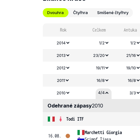
Dvouhra
Čtyřhra
Smíšené čtyřhry
Rok
Celkem
Antuka
2014
1/2
1/2
2013
23/20
21/16
2012
19/11
19/10
2011
16/8
16/8
4/4
2010
3/3
Odehrané zápasy
2010
Todi ITF
Marchetti Giorgia
16.08.
Srimpf Tjasa