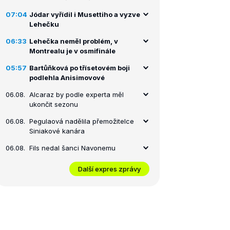
07:04
Jódar vyřídil i Musettiho a vyzve
Lehečku
06:33
Lehečka neměl problém, v
Montrealu je v osmifinále
05:57
Bartůňková po třísetovém boji
podlehla Anisimovové
06.08.
Alcaraz by podle experta měl
ukončit sezonu
06.08.
Pegulaová nadělila přemožitelce
Siniakové kanára
06.08.
Fils nedal šanci Navonemu
Další expres zprávy