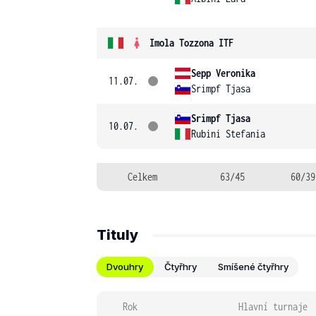
Imola Tozzona ITF
Sepp Veronika
11.07.
Srimpf Tjasa
Srimpf Tjasa
10.07.
Rubini Stefania
Celkem
63/45
60/39
Tituly
Dvouhry
Čtyřhry
Smíšené čtyřhry
Rok
Hlavní turnaje