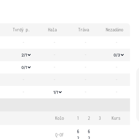
Tvrdý p.
Hala
Tráva
Nezadáno
-
-
-
-
-
-
2/1
0/3
-
-
-
0/1
-
-
-
-
-
-
-
1/1
Kolo
1
2
3
Kurs
6
6
Q-OF
2
2