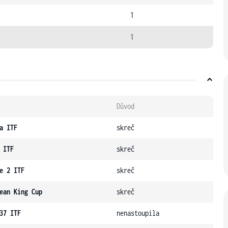
1
1
Důvod
a ITF
skreč
 ITF
skreč
e 2 ITF
skreč
ean King Cup
skreč
37 ITF
nenastoupila