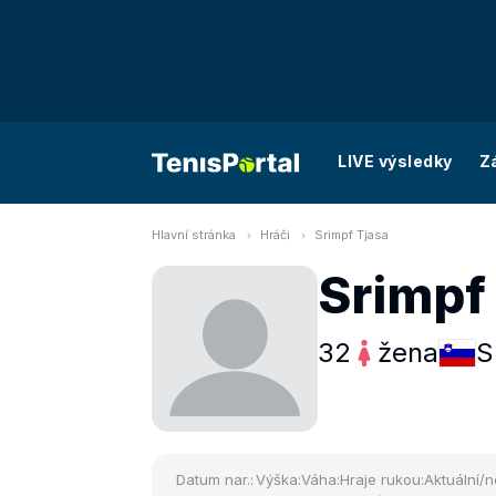
LIVE výsledky
Z
Hlavní stránka
Hráči
Srimpf Tjasa
Srimpf
32
žena
S
Datum nar.:
Výška:
Váha:
Hraje rukou:
Aktuální/n