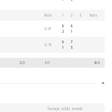
Kolo
1
2
3
Kurs
6
6
Q-OF
2
1
6
7
Q-1K
1
5
2/2
1/1
-
0/3
Turnaje nižší úrovně