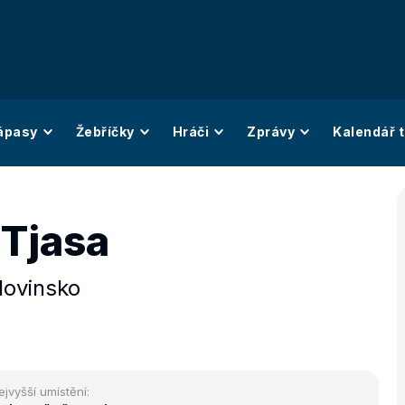
ápasy
Žebříčky
Hráči
Zprávy
Kalendář t
 Tjasa
lovinsko
ejvyšší umístění: