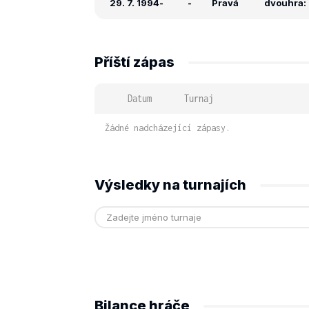
29. 7. 1994
-
-
Pravá
dvouhra: 
Příští zápas
Datum
Turnaj
Žádné nadcházející zápasy.
Výsledky na turnajích
Bilance hráče