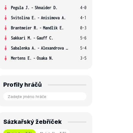
Pegula J.
-
Shnaider D.
4-0
Svitolina E.
-
Anisimova A.
4-1
Brantmeier R.
-
Mandlik E.
0-3
Sakkari M.
-
Gauff C.
5-6
Sabalenka A.
-
Alexandrova E.
5-4
Mertens E.
-
Osaka N.
3-5
Profily hráčů
Sázkařský žebříček