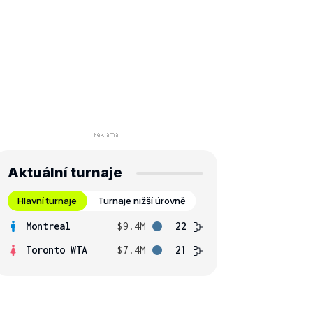
Aktuální turnaje
Hlavní turnaje
Turnaje nižší úrovně
Montreal
$9.4M
22
Toronto WTA
$7.4M
21