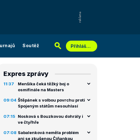
urnajů
Soutěž
Přihlášení
Expres zprávy
11:37
Menšíka čeká těžký boj o
osmifinále na Masters
09:04
Štěpánek s volbou povrchu proti
Spojeným státům nesouhlasí
07:15
Nosková s Bouzkovou dohrály i
ve čtyřhře
07:08
Sabalenková neměla problém
ani se zkušenou Číňankou