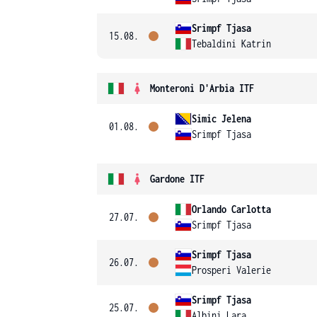
Srimpf Tjasa
15.08.
Tebaldini Katrin
Monteroni D'Arbia ITF
Simic Jelena
01.08.
Srimpf Tjasa
Gardone ITF
Orlando Carlotta
27.07.
Srimpf Tjasa
Srimpf Tjasa
26.07.
Prosperi Valerie
Srimpf Tjasa
25.07.
Albini Lara