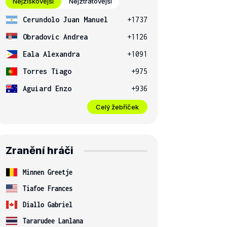
Nejziskovější
Nejztrátovější
Cerundolo Juan Manuel
+1737
Obradovic Andrea
+1126
Eala Alexandra
+1091
Torres Tiago
+975
Aguiard Enzo
+936
Celý žebříček
Zranění hráči
Minnen Greetje
Tiafoe Frances
Diallo Gabriel
Tararudee Lanlana