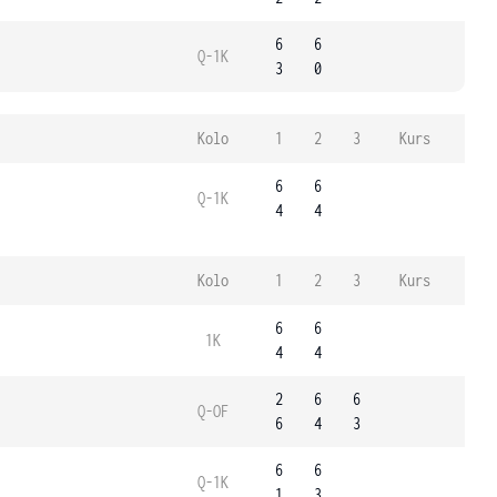
6
6
Q-1K
3
0
Kolo
1
2
3
Kurs
6
6
Q-1K
4
4
Kolo
1
2
3
Kurs
6
6
1K
4
4
2
6
6
Q-OF
6
4
3
6
6
Q-1K
1
3