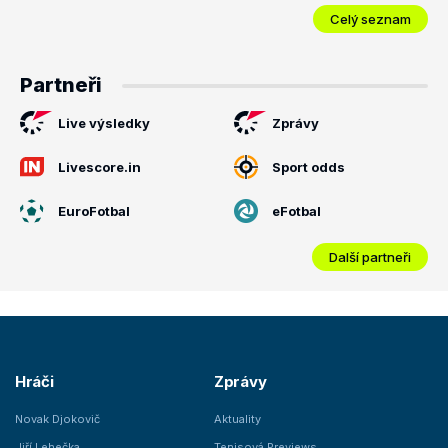
Celý seznam
Partneři
Live výsledky
Zprávy
Livescore.in
Sport odds
EuroFotbal
eFotbal
Další partneři
Hráči
Zprávy
Novak Djokovič
Aktuality
Jiří Lehečka
Tenisová Previews