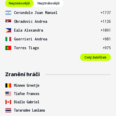
Nejziskovější
Nejztrátovější
Cerundolo Juan Manuel
+1737
Obradovic Andrea
+1126
Eala Alexandra
+1091
Guerrieri Andrea
+981
Torres Tiago
+975
Celý žebříček
Zranění hráči
Minnen Greetje
Tiafoe Frances
Diallo Gabriel
Tararudee Lanlana