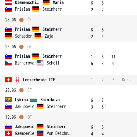
Klemenschits
/
Maria
6
6
Prislan
/
Steinherr
2
2
28.06.
ČF
Prislan
/
Steinherr
6
6
Schaeder
/
Zaja
2
4
26.06.
OF
Prislan
/
Steinherr
1
6
11
Birnerova
/
Scholl
6
3
9
Lenzerheide ITF
1
2
3
Kurs
20.06.
ČF
Lykina
/
Shinikova
6
7
1
Jakupovic
/
Steinherr
3
6
19.06.
OF
Jakupovic
/
Steinherr
6
6
Gaemperle
/
Von Deichmann
4
4