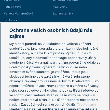
Petra Kvitová
Rozhovory
Markéta Vondroušová
Express zprávy
Iga Swiatek
Marie Bouzková
Ochrana vašich osobních údajů nás
Žebříčky
Kalendář turnajů
zajímá
My a naši partneři
999
ukládáme do vašeho zařízení
Žebříček ATP (muži)
Australian Open
osobní údaje, jako jsou údaje o prohlížení nebo jedinečné
Žebříček WTA (ženy)
French Open
identifikátory, a máme k nim přístup. Výběr Souhlasím
umožňuje, aby sledovací technologie podporovaly účely
Sázkařský žebříček
Wimbledon
uvedené v části My a naši partneři zpracováváme údaje za
US Open
účelem poskytování. Výběrem Zamítnout vše nebo
odvoláním svého souhlasu je zakážete. Pokud jsou
Turnaj mistrů
sledovací technologie zakázány, některé zobrazené
Turnaj mistryň
obsahy a reklamy pro vás nemusí být tolik relevantní. Tuto
Aktualní trendy
nabídku můžete kdykoli znovu zobrazit a změnit své volby
nebo souhlas odvolat kliknutím na odkaz Řízení předvoleb
ve spodní části webové stránky. Vaše volby se projeví v
Fotbalové přestupy
našem Internetová stránka. Další podrobnosti naleznete v
Livesport Daily
našich Zásadách ochrany osobních údajů.
Třetí strany
Společně s našimi partnery zpracováváme údaje s
LS Prague Open