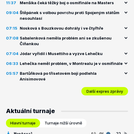
11:37
Menšíka čeká těžký boj o osmifinále na Masters
09:04
Štěpánek s volbou povrchu proti Spojeným státům
nesouhlasí
07:15
Nosková s Bouzkovou dohrály i ve čtyřhře
07:08
Sabalenková neměla problém ani se zkušenou
Číňankou
07:04
Jódar vyřídil i Musettiho a vyzve Lehečku
06:33
Lehečka neměl problém, v Montrealu je v osmifinále
05:57
Bartůňková po třísetovém boji podlehla
Anisimovové
Další expres zprávy
Aktuální turnaje
Hlavní turnaje
Turnaje nižší úrovně
Montreal
$9.4M
22