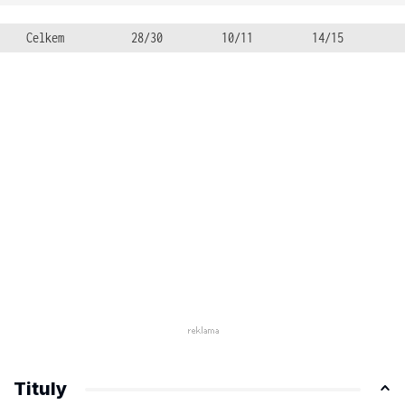
Celkem
28/30
10/11
14/15
Tituly