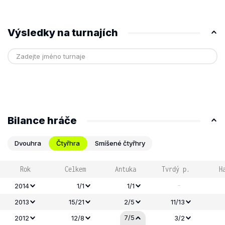
Výsledky na turnajích
Bilance hráče
Dvouhra
Čtyřhra
Smíšené čtyřhry
Rok
Celkem
Antuka
Tvrdý p.
H
-
2014
1/1
1/1
2013
15/21
2/5
11/13
7/5
2012
12/8
3/2