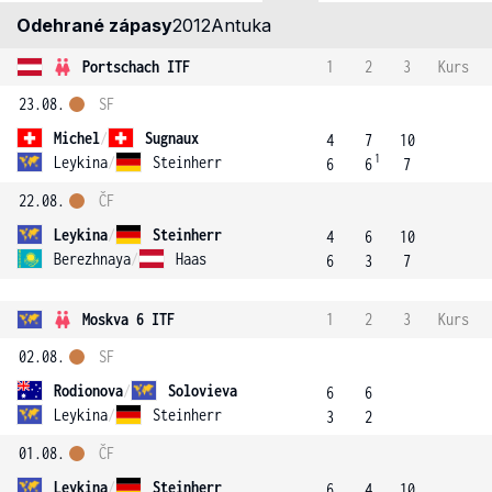
Odehrané zápasy
2012
Antuka
Portschach ITF
1
2
3
Kurs
23.08.
SF
Michel
/
Sugnaux
4
7
10
1
Leykina
/
Steinherr
6
6
7
22.08.
ČF
Leykina
/
Steinherr
4
6
10
Berezhnaya
/
Haas
6
3
7
Moskva 6 ITF
1
2
3
Kurs
02.08.
SF
Rodionova
/
Solovieva
6
6
Leykina
/
Steinherr
3
2
01.08.
ČF
Leykina
/
Steinherr
6
4
10