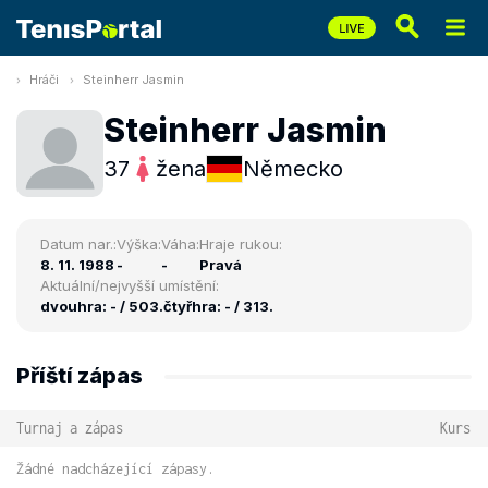
Hráči
Steinherr Jasmin
Steinherr Jasmin
37
žena
Německo
Datum nar.:
Výška:
Váha:
Hraje rukou:
8. 11. 1988
-
-
Pravá
Aktuální/nejvyšší umístění:
dvouhra: - / 503.
čtyřhra: - / 313.
Příští zápas
Turnaj a zápas
Kurs
Žádné nadcházející zápasy.