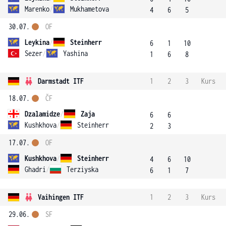
Marenko
/
Mukhametova
4
6
5
30.07.
OF
Leykina
/
Steinherr
6
1
10
Sezer
/
Yashina
1
6
8
Darmstadt ITF
1
2
3
Kurs
18.07.
ČF
Dzalamidze
/
Zaja
6
6
Kushkhova
/
Steinherr
2
3
17.07.
OF
Kushkhova
/
Steinherr
4
6
10
Ghadri
/
Terziyska
6
1
7
Vaihingen ITF
1
2
3
Kurs
29.06.
SF