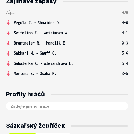
Zajímavé zápasy
Zápas
H2H
Pegula J.
-
Shnaider D.
4-0
Svitolina E.
-
Anisimova A.
4-1
Brantmeier R.
-
Mandlik E.
0-3
Sakkari M.
-
Gauff C.
5-6
Sabalenka A.
-
Alexandrova E.
5-4
Mertens E.
-
Osaka N.
3-5
Profily hráčů
Sázkařský žebříček