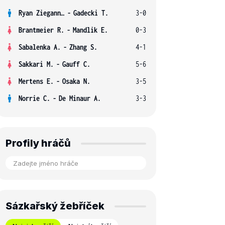
Ryan Ziegann S.
-
Gadecki T.
3-0
Brantmeier R.
-
Mandlik E.
0-3
Sabalenka A.
-
Zhang S.
4-1
Sakkari M.
-
Gauff C.
5-6
Mertens E.
-
Osaka N.
3-5
Norrie C.
-
De Minaur A.
3-3
Profily hráčů
Sázkařský žebříček