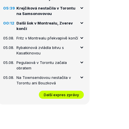
05:39
Krejčíková nestačila v Torontu
na Samsonovovou
00:12
Další šok v Montrealu, Zverev
končí
05.08.
Fritz v Montrealu překvapivě končí
05.08.
Rybakinová zvládla bitvu s
Kasatkinovou
05.08.
Pegulaová v Torontu začala
obratem
05.08.
Na Townsendovou nestačila v
Torontu ani Bouzková
Další expres zprávy