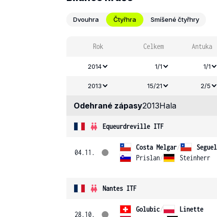
Dvouhra
Čtyřhra
Smíšené čtyřhry
Rok
Celkem
Antuka
2014
1/1
1/1
2013
15/21
2/5
Odehrané zápasy
2013
Hala
Equeurdreville ITF
Costa Melgar
/
Seguel
04.11.
Prislan
/
Steinherr
Nantes ITF
Golubic
/
Linette
28.10.