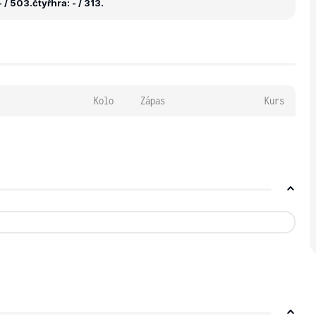
 / 503.
čtyřhra: - / 313.
Kolo
Zápas
Kurs