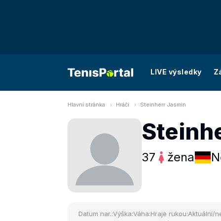
LIVE výsledky
Z
Hlavní stránka
Hráči
Steinherr Jasmin
Steinh
37
žena
N
Datum nar.:
Výška:
Váha:
Hraje rukou:
Aktuální/ne