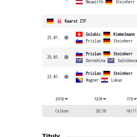
Neuwirth
/
Steinherr
Kaarst ITF
Golubic
/
Kimmelmann
25.01.
Prislan
/
Steinherr
Prislan
/
Steinherr
25.01.
Doroshina
/
Salnikova
Prislan
/
Steinherr
23.01.
Wagner
/
Lukas
2012
12/8
7/5
Celkem
28/30
10/11
Tituly