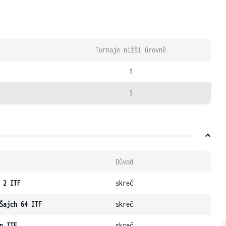
Turnaje nižší úrovně
1
1
Důvod
 2 ITF
skreč
Šajch 64 ITF
skreč
n ITF
skreč