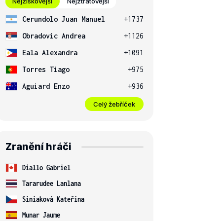
Nejziskovější
Nejztrátovější
Cerundolo Juan Manuel
+1737
Obradovic Andrea
+1126
Eala Alexandra
+1091
Torres Tiago
+975
Aguiard Enzo
+936
Celý žebříček
Zranění hráči
Diallo Gabriel
Tararudee Lanlana
Siniaková Kateřina
Munar Jaume