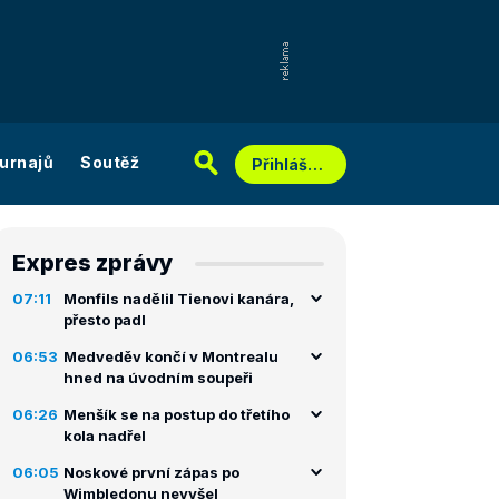
urnajů
Soutěž
Přihlášení
Expres zprávy
07:11
Monfils nadělil Tienovi kanára,
přesto padl
06:53
Medveděv končí v Montrealu
hned na úvodním soupeři
06:26
Menšík se na postup do třetího
kola nadřel
06:05
Noskové první zápas po
Wimbledonu nevyšel