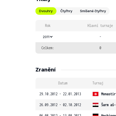
Dvouhry
Čtyřhry
Smíšené čtyřhry
Rok
Hlavní turnaje
-
2011
Celkem:
0
Zranění
Datum
Turnaj
29.10.2012 - 22.01.2013
Monastir
26.09.2012 - 02.10.2012
Šarm aš-
06.08.2012 - 13.08.2012
Hechinge