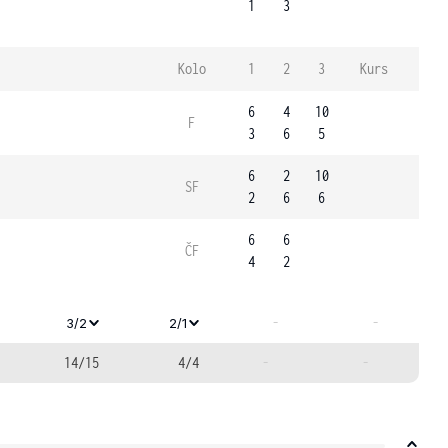
1
3
Kolo
1
2
3
Kurs
6
4
10
F
3
6
5
6
2
10
SF
2
6
6
6
6
ČF
4
2
-
-
3/2
2/1
14/15
4/4
-
-