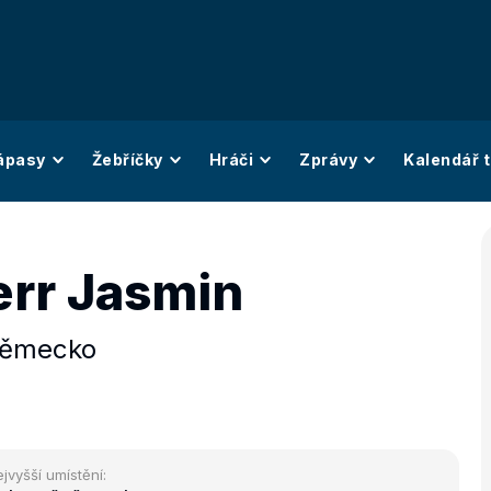
ápasy
Žebříčky
Hráči
Zprávy
Kalendář t
err Jasmin
ěmecko
jvyšší umístění: