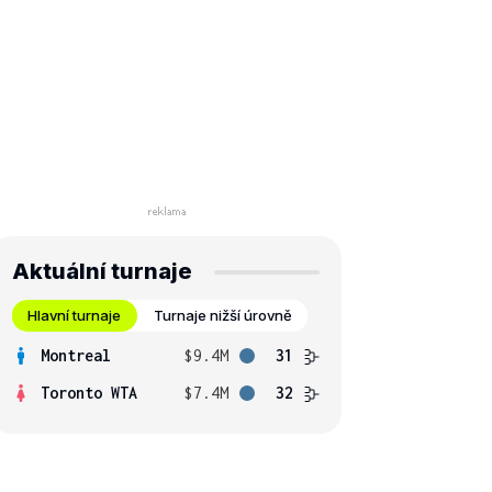
Aktuální turnaje
Hlavní turnaje
Turnaje nižší úrovně
Montreal
$9.4M
31
Toronto WTA
$7.4M
32