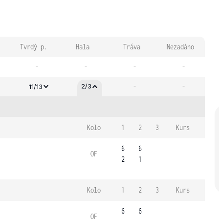
Tvrdý p.
Hala
Tráva
Nezadáno
-
-
-
-
-
-
2/3
11/13
Kolo
1
2
3
Kurs
6
6
OF
2
1
Kolo
1
2
3
Kurs
6
6
OF