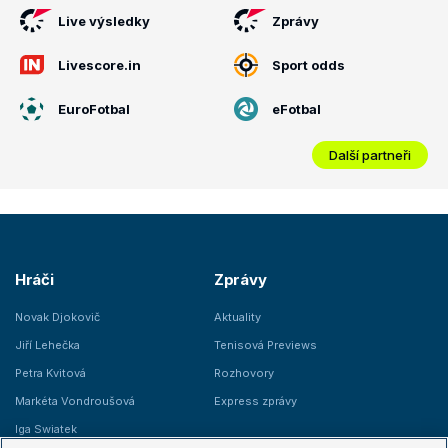
Live výsledky
Zprávy
Livescore.in
Sport odds
EuroFotbal
eFotbal
Další partneři
Hráči
Zprávy
Novak Djokovič
Aktuality
Jiří Lehečka
Tenisová Previews
Petra Kvitová
Rozhovory
Markéta Vondroušová
Express zprávy
Iga Swiatek