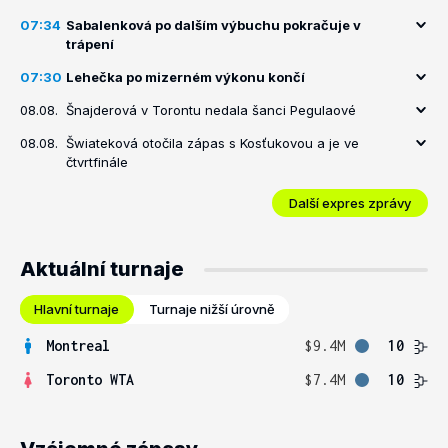
07:34
Sabalenková po dalším výbuchu pokračuje v
trápení
07:30
Lehečka po mizerném výkonu končí
08.08.
Šnajderová v Torontu nedala šanci Pegulaové
08.08.
Šwiateková otočila zápas s Kosťukovou a je ve
čtvrtfinále
Další expres zprávy
Aktuální turnaje
Hlavní turnaje
Turnaje nižší úrovně
Montreal
$9.4M
10
Toronto WTA
$7.4M
10