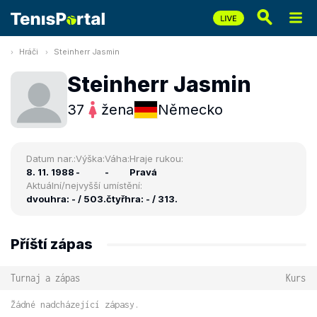
Hráči
Steinherr Jasmin
Steinherr Jasmin
37
žena
Německo
Datum nar.:
Výška:
Váha:
Hraje rukou:
8. 11. 1988
-
-
Pravá
Aktuální/nejvyšší umístění:
dvouhra: - / 503.
čtyřhra: - / 313.
Příští zápas
Turnaj a zápas
Kurs
Žádné nadcházející zápasy.