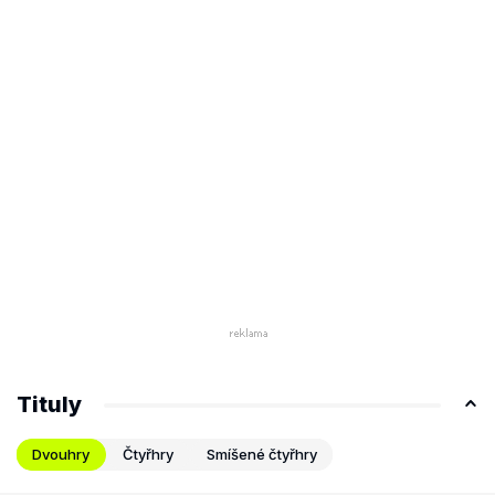
Tituly
Dvouhry
Čtyřhry
Smíšené čtyřhry