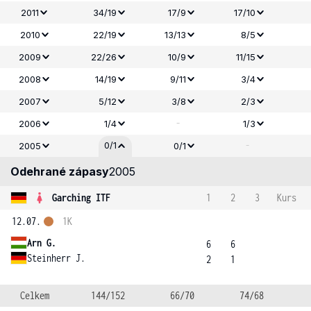
2011
34/19
17/9
17/10
2010
22/19
13/13
8/5
2009
22/26
10/9
11/15
2008
14/19
9/11
3/4
2007
5/12
3/8
2/3
-
2006
1/4
1/3
-
0/1
2005
0/1
Odehrané zápasy
2005
Garching ITF
1
2
3
Kurs
12.07.
1K
Arn G.
6
6
Steinherr J.
2
1
Celkem
144/152
66/70
74/68