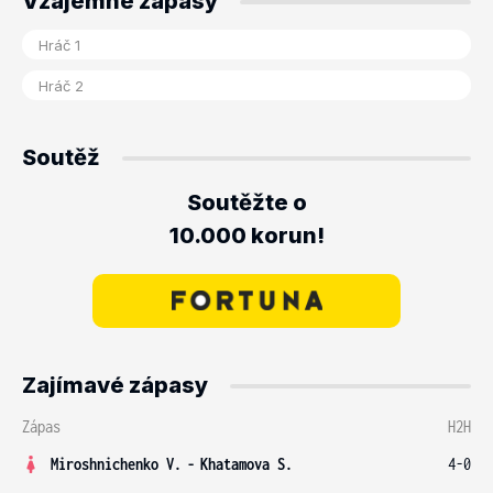
Vzájemné zápasy
Soutěž
Soutěžte o
10.000 korun!
Zajímavé zápasy
Zápas
H2H
Miroshnichenko V.
-
Khatamova S.
4-0