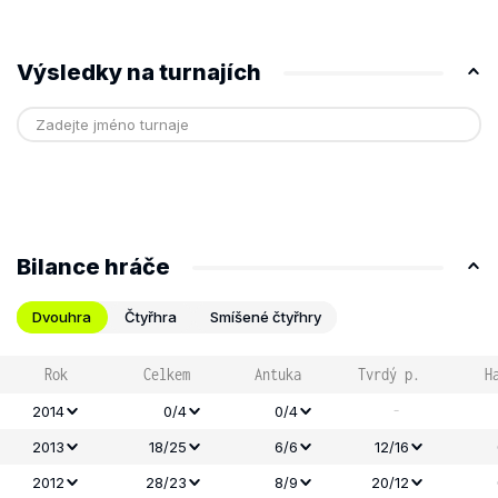
Výsledky na turnajích
Bilance hráče
Dvouhra
Čtyřhra
Smíšené čtyřhry
Rok
Celkem
Antuka
Tvrdý p.
H
-
2014
0/4
0/4
2013
18/25
6/6
12/16
2012
28/23
8/9
20/12