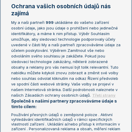
Marie Bouzková
Ochrana vašich osobních údajů nás
Žebříčky
Kalendář turnajů
zajímá
My a naši partneři
999
ukládáme do vašeho zařízení
Žebříček ATP (muži)
Australian Open
osobní údaje, jako jsou údaje o prohlížení nebo jedinečné
Žebříček WTA (ženy)
French Open
identifikátory, a máme k nim přístup. Výběr Souhlasím
umožňuje, aby sledovací technologie podporovaly účely
Sázkařský žebříček
Wimbledon
uvedené v části My a naši partneři zpracováváme údaje za
US Open
účelem poskytování. Výběrem Zamítnout vše nebo
odvoláním svého souhlasu je zakážete. Pokud jsou
Turnaj mistrů
sledovací technologie zakázány, některé zobrazené
Turnaj mistryň
obsahy a reklamy pro vás nemusí být tolik relevantní. Tuto
Aktualní trendy
nabídku můžete kdykoli znovu zobrazit a změnit své volby
nebo souhlas odvolat kliknutím na odkaz Řízení předvoleb
ve spodní části webové stránky. Vaše volby se projeví v
Fotbalové přestupy
našem Internetová stránka. Další podrobnosti naleznete v
Livesport Daily
našich Zásadách ochrany osobních údajů.
Třetí strany
Společně s našimi partnery zpracováváme údaje s
LS Prague Open
tímto cílem:
Používání přesných údajů o zeměpisné poloze . Aktivní
vyhledávání identifikačních údajů v rámci specifických
vlastností zařízení . Ukládání a/nebo přístup k informacím v
Podmínky užití
Nastavení soukromí
zařízení . Personalizovaná reklama a obsah, měření reklam
GDPR a žurnalistika
Reklama