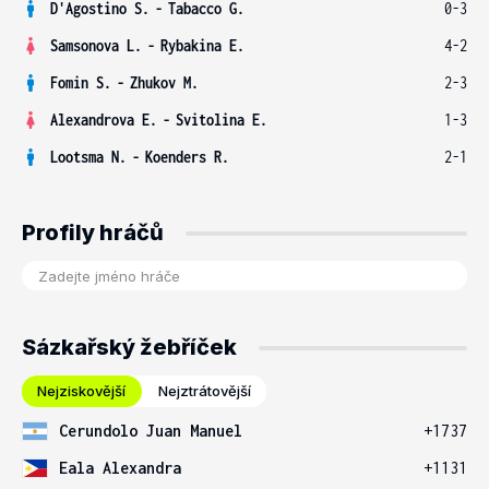
D'Agostino S.
-
Tabacco G.
0-3
Samsonova L.
-
Rybakina E.
4-2
Fomin S.
-
Zhukov M.
2-3
Alexandrova E.
-
Svitolina E.
1-3
Lootsma N.
-
Koenders R.
2-1
Profily hráčů
Sázkařský žebříček
Nejziskovější
Nejztrátovější
Cerundolo Juan Manuel
+1737
Eala Alexandra
+1131