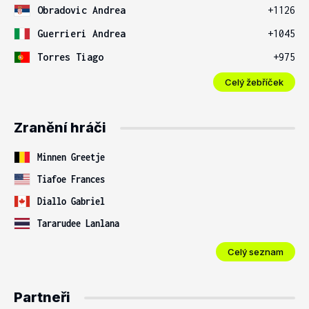
Obradovic Andrea
+1126
Guerrieri Andrea
+1045
Torres Tiago
+975
Celý žebříček
Zranění hráči
Minnen Greetje
Tiafoe Frances
Diallo Gabriel
Tararudee Lanlana
Celý seznam
Partneři