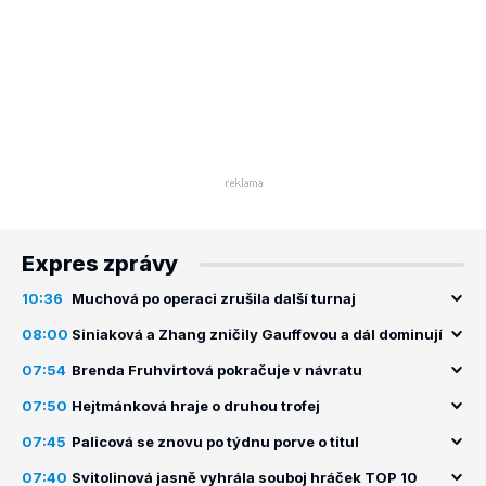
Expres zprávy
10:36
Muchová po operaci zrušila další turnaj
08:00
Siniaková a Zhang zničily Gauffovou a dál dominují
07:54
Brenda Fruhvirtová pokračuje v návratu
07:50
Hejtmánková hraje o druhou trofej
07:45
Palicová se znovu po týdnu porve o titul
07:40
Svitolinová jasně vyhrála souboj hráček TOP 10