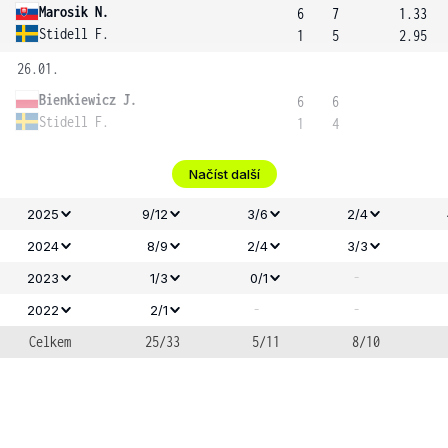
Marosik N.
6
7
1.33
Stidell F.
1
5
2.95
26.01.
Bienkiewicz J.
6
6
Stidell F.
1
4
Načíst další
2025
9/12
3/6
2/4
2024
8/9
2/4
3/3
-
2023
1/3
0/1
-
-
2022
2/1
Celkem
25/33
5/11
8/10