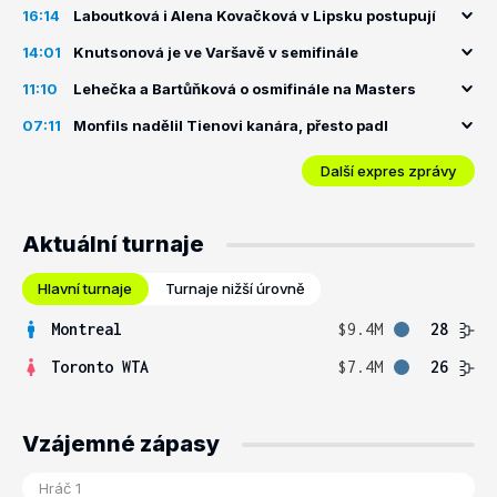
16:14
Laboutková i Alena Kovačková v Lipsku postupují
14:01
Knutsonová je ve Varšavě v semifinále
11:10
Lehečka a Bartůňková o osmifinále na Masters
07:11
Monfils nadělil Tienovi kanára, přesto padl
Další expres zprávy
Aktuální turnaje
Hlavní turnaje
Turnaje nižší úrovně
Montreal
$9.4M
28
Toronto WTA
$7.4M
26
Vzájemné zápasy