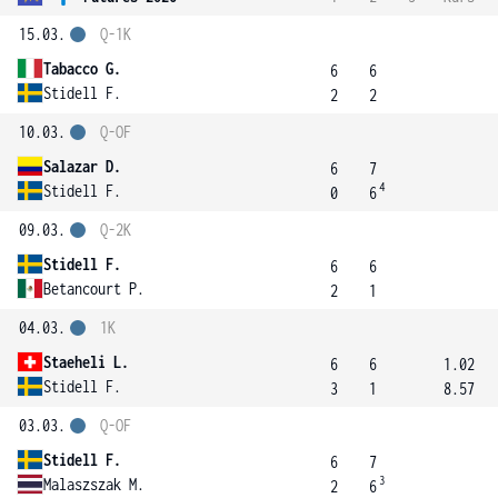
15.03.
Q-1K
Tabacco G.
6
6
Stidell F.
2
2
10.03.
Q-OF
Salazar D.
6
7
4
Stidell F.
0
6
09.03.
Q-2K
Stidell F.
6
6
Betancourt P.
2
1
04.03.
1K
Staeheli L.
6
6
1.02
Stidell F.
3
1
8.57
03.03.
Q-OF
Stidell F.
6
7
3
Malaszszak M.
2
6