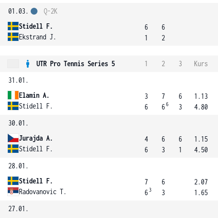
01.03.
Q-2K
Stidell F.
6
6
Ekstrand J.
1
2
UTR Pro Tennis Series 5
1
2
3
Kurs
31.01.
Elamin A.
3
7
6
1.13
6
Stidell F.
6
6
3
4.80
30.01.
Jurajda A.
4
6
6
1.15
Stidell F.
6
3
1
4.50
28.01.
Stidell F.
7
6
2.07
3
Radovanovic T.
6
3
1.65
27.01.