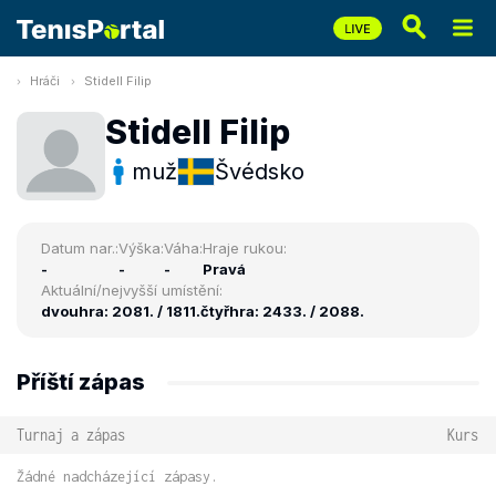
Hráči
Stidell Filip
Stidell Filip
muž
Švédsko
Datum nar.:
Výška:
Váha:
Hraje rukou:
-
-
-
Pravá
Aktuální/nejvyšší umístění:
dvouhra: 2081. / 1811.
čtyřhra: 2433. / 2088.
Příští zápas
Turnaj a zápas
Kurs
Žádné nadcházející zápasy.