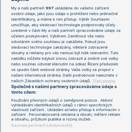
My a naši partneři
997
ukládáme do vašeho zařízení
Žebříček ATP (muži)
Australian Open
osobní údaje, jako jsou údaje o prohlížení nebo jedinečné
Žebříček WTA (ženy)
French Open
identifikátory, a máme k nim přístup. Výběr Souhlasím
umožňuje, aby sledovací technologie podporovaly účely
Sázkařský žebříček
Wimbledon
uvedené v části My a naši partneři zpracováváme údaje za
US Open
účelem poskytování. Výběrem Zamítnout vše nebo
odvoláním svého souhlasu je zakážete. Pokud jsou
Turnaj mistrů
sledovací technologie zakázány, některé zobrazené
Turnaj mistryň
obsahy a reklamy pro vás nemusí být tolik relevantní. Tuto
Aktualní trendy
nabídku můžete kdykoli znovu zobrazit a změnit své volby
nebo souhlas odvolat kliknutím na odkaz Řízení předvoleb
ve spodní části webové stránky. Vaše volby se projeví v
Fotbalové přestupy
našem Internetová stránka. Další podrobnosti naleznete v
Livesport Daily
našich Zásadách ochrany osobních údajů.
Třetí strany
Společně s našimi partnery zpracováváme údaje s
LS Prague Open
tímto cílem:
Používání přesných údajů o zeměpisné poloze . Aktivní
vyhledávání identifikačních údajů v rámci specifických
vlastností zařízení . Ukládání a/nebo přístup k informacím v
Podmínky užití
Nastavení soukromí
zařízení . Personalizovaná reklama a obsah, měření reklam
GDPR a žurnalistika
Reklama
a obsahu, průzkum publika a rozvoj služeb .
Informace o zpracování osobních
Kontakt
Seznam partnerů (dodavatelů)
údajů
Tiráž