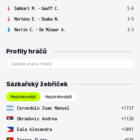
Sakkari M.
-
Gauff C.
5-6
Mertens E.
-
Osaka N.
3-5
Norrie C.
-
De Minaur A.
3-3
Profily hráčů
Sázkařský žebříček
Nejziskovější
Nejztrátovější
Cerundolo Juan Manuel
+1737
Obradovic Andrea
+1126
Eala Alexandra
+1091
Torres Tiago
+975