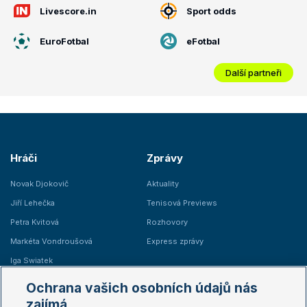
Livescore.in
Sport odds
EuroFotbal
eFotbal
Další partneři
Hráči
Zprávy
Novak Djokovič
Aktuality
Jiří Lehečka
Tenisová Previews
Petra Kvitová
Rozhovory
Markéta Vondroušová
Express zprávy
Iga Swiatek
Marie Bouzková
Ochrana vašich osobních údajů nás
Žebříčky
Kalendář turnajů
zajímá