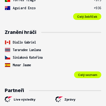
Aguiard Enzo
+936
Celý žebříček
Zranění hráči
Diallo Gabriel
Tararudee Lanlana
Siniaková Kateřina
Munar Jaume
Celý seznam
Partneři
Live výsledky
Zprávy