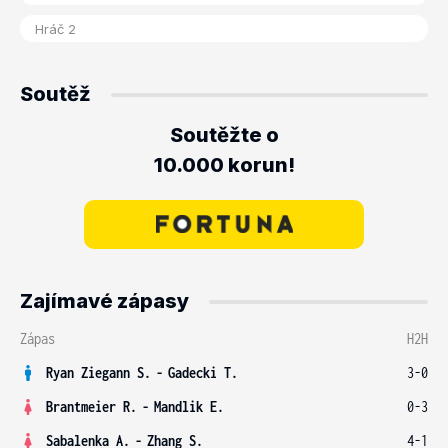
Soutěž
Soutěžte o
10.000 korun!
Zajímavé zápasy
Zápas
H2H
Ryan Ziegann S.
-
Gadecki T.
3-0
Brantmeier R.
-
Mandlik E.
0-3
Sabalenka A.
-
Zhang S.
4-1