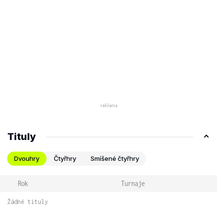
Tituly
Dvouhry
Čtyřhry
Smíšené čtyřhry
Rok
Turnaje
Žádné tituly