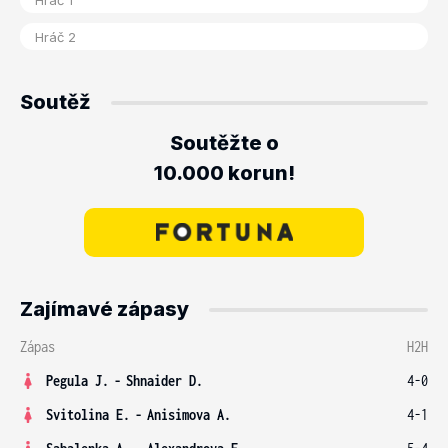
Soutěž
Soutěžte o
10.000 korun!
Zajímavé zápasy
Zápas
H2H
Pegula J.
-
Shnaider D.
4-0
Svitolina E.
-
Anisimova A.
4-1