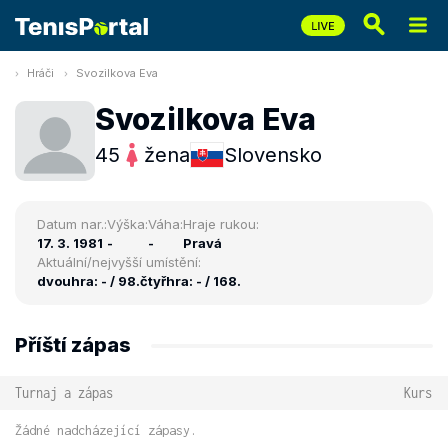
Hráči
Svozilkova Eva
Svozilkova Eva
45
žena
Slovensko
Datum nar.:
Výška:
Váha:
Hraje rukou:
17. 3. 1981
-
-
Pravá
Aktuální/nejvyšší umístění:
dvouhra: - / 98.
čtyřhra: - / 168.
Příští zápas
Turnaj a zápas
Kurs
Žádné nadcházející zápasy.