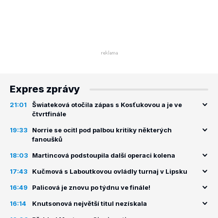
Expres zprávy
21:01
Šwiateková otočila zápas s Kosťukovou a je ve
čtvrtfinále
19:33
Norrie se ocitl pod palbou kritiky některých
fanoušků
18:03
Martincová podstoupila další operaci kolena
17:43
Kučmová s Laboutkovou ovládly turnaj v Lipsku
16:49
Palicová je znovu po týdnu ve finále!
16:14
Knutsonová největší titul nezískala