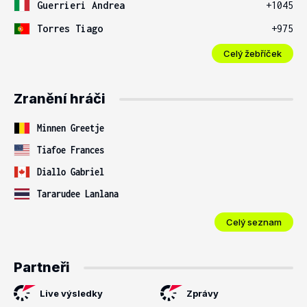
Guerrieri Andrea
+1045
Torres Tiago
+975
Celý žebříček
Zranění hráči
Minnen Greetje
Tiafoe Frances
Diallo Gabriel
Tararudee Lanlana
Celý seznam
Partneři
Live výsledky
Zprávy