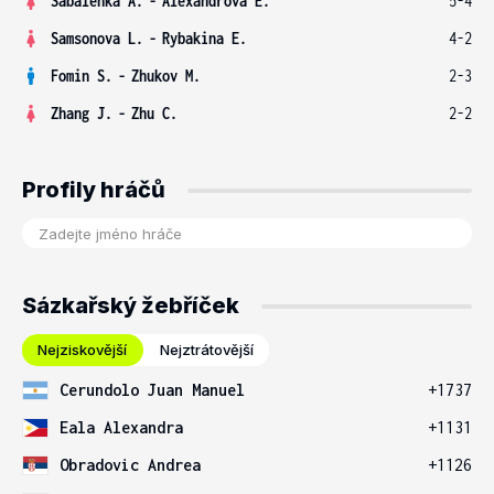
Sabalenka A.
-
Alexandrova E.
5-4
Samsonova L.
-
Rybakina E.
4-2
Fomin S.
-
Zhukov M.
2-3
Zhang J.
-
Zhu C.
2-2
Profily hráčů
Sázkařský žebříček
Nejziskovější
Nejztrátovější
Cerundolo Juan Manuel
+1737
Eala Alexandra
+1131
Obradovic Andrea
+1126