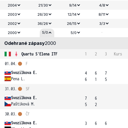
2004
21/30
9/14
4/8
2003
26/30
12/14
8/11
2002
36/26
26/15
3/3
-
5/0
2000
5/0
Odehrané zápasy
2000
Quartu S'Elena ITF
1
2
3
Kurs
01.04.
F
Svozilkova E.
4
6
7
Pena L.
6
1
5
31.03.
SF
Svozilkova E.
7
6
Paštiková M.
5
2
30.03.
ČF
Svozilkova E.
3
6
6