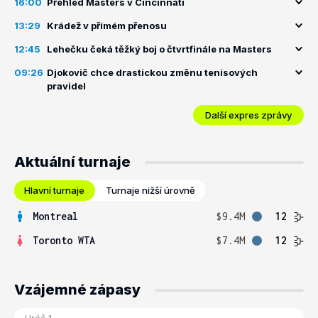
16:00
Přehled Masters v Cincinnati
13:29
Krádež v přímém přenosu
12:45
Lehečku čeká těžký boj o čtvrtfinále na Masters
09:26
Djokovič chce drastickou změnu tenisových
pravidel
Další expres zprávy
Aktuální turnaje
Hlavní turnaje
Turnaje nižší úrovně
Montreal
$9.4M
12
Toronto WTA
$7.4M
12
Vzájemné zápasy