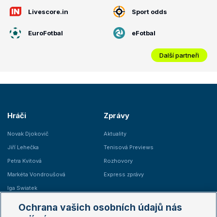
Livescore.in
Sport odds
EuroFotbal
eFotbal
Další partneři
Hráči
Zprávy
Novak Djokovič
Aktuality
Jiří Lehečka
Tenisová Previews
Petra Kvitová
Rozhovory
Markéta Vondroušová
Express zprávy
Iga Swiatek
Marie Bouzková
Ochrana vašich osobních údajů nás
Žebříčky
Kalendář turnajů