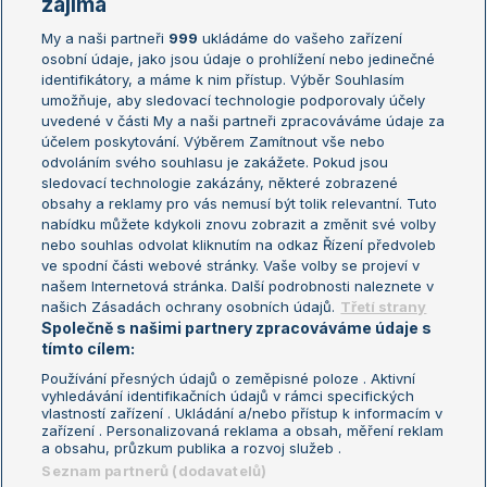
zajímá
My a naši partneři
999
ukládáme do vašeho zařízení
Žebříček ATP (muži)
Australian Open
osobní údaje, jako jsou údaje o prohlížení nebo jedinečné
Žebříček WTA (ženy)
French Open
identifikátory, a máme k nim přístup. Výběr Souhlasím
umožňuje, aby sledovací technologie podporovaly účely
Sázkařský žebříček
Wimbledon
uvedené v části My a naši partneři zpracováváme údaje za
US Open
účelem poskytování. Výběrem Zamítnout vše nebo
odvoláním svého souhlasu je zakážete. Pokud jsou
Turnaj mistrů
sledovací technologie zakázány, některé zobrazené
Turnaj mistryň
obsahy a reklamy pro vás nemusí být tolik relevantní. Tuto
Aktualní trendy
nabídku můžete kdykoli znovu zobrazit a změnit své volby
nebo souhlas odvolat kliknutím na odkaz Řízení předvoleb
ve spodní části webové stránky. Vaše volby se projeví v
Fotbalové přestupy
našem Internetová stránka. Další podrobnosti naleznete v
Livesport Daily
našich Zásadách ochrany osobních údajů.
Třetí strany
Společně s našimi partnery zpracováváme údaje s
LS Prague Open
tímto cílem:
Používání přesných údajů o zeměpisné poloze . Aktivní
vyhledávání identifikačních údajů v rámci specifických
vlastností zařízení . Ukládání a/nebo přístup k informacím v
Podmínky užití
Nastavení soukromí
zařízení . Personalizovaná reklama a obsah, měření reklam
GDPR a žurnalistika
Reklama
a obsahu, průzkum publika a rozvoj služeb .
Informace o zpracování osobních
Kontakt
Seznam partnerů (dodavatelů)
údajů