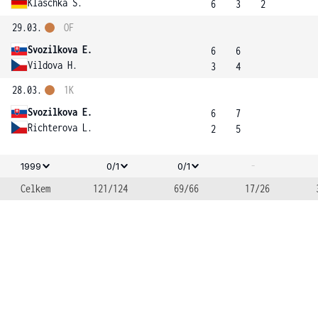
Klaschka S.
6
3
2
29.03.
OF
Svozilkova E.
6
6
Vildova H.
3
4
28.03.
1K
Svozilkova E.
6
7
Richterova L.
2
5
-
1999
0/1
0/1
Celkem
121/124
69/66
17/26