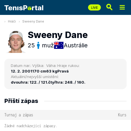
Hráči
Sweeny Dane
Sweeny Dane
25
muž
Austrálie
Datum nar.:
Výška:
Váha:
Hraje rukou:
12. 2. 2001
170 cm
63 kg
Pravá
Aktuální/nejvyšší umístění:
dvouhra: 122. / 121.
čtyřhra: 248. / 160.
Příští zápas
Turnaj a zápas
Kurs
Žádné nadcházející zápasy.