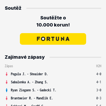
Soutěž
Soutěžte o
10.000 korun!
Zajímavé zápasy
Zápas
H2H
Pegula J.
-
Shnaider D.
4-0
Sabalenka A.
-
Zhang S.
4-1
Ryan Ziegann S.
-
Gadecki T.
3-0
Brantmeier R.
-
Mandlik E.
0-3