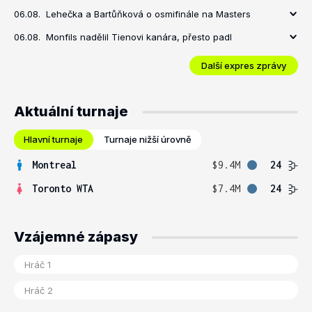
06.08.
Lehečka a Bartůňková o osmifinále na Masters
06.08.
Monfils nadělil Tienovi kanára, přesto padl
Další expres zprávy
Aktuální turnaje
Hlavní turnaje
Turnaje nižší úrovně
Montreal
$9.4M
24
Toronto WTA
$7.4M
24
Vzájemné zápasy