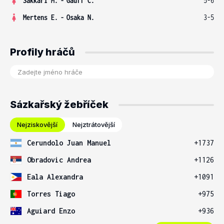
Sakkari M.
-
Gauff C.
5-6
Mertens E.
-
Osaka N.
3-5
Profily hráčů
Sázkařský žebříček
Nejziskovější
Nejztrátovější
Cerundolo Juan Manuel
+1737
Obradovic Andrea
+1126
Eala Alexandra
+1091
Torres Tiago
+975
Aguiard Enzo
+936