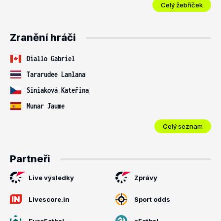
Celý žebříček
Zranění hráči
Diallo Gabriel
Tararudee Lanlana
Siniaková Kateřina
Munar Jaume
Celý seznam
Partneři
Live výsledky
Zprávy
Livescore.in
Sport odds
EuroFotbal
eFotbal