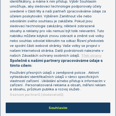
identifikátory, a máme k nim přístup. Výběr Souhlasím
umožňuje, aby sledovací technologie podporovaly účely
Sázkařský žebříček
Wimbledon
uvedené v části My a naši partneři zpracováváme údaje za
US Open
účelem poskytování. Výběrem Zamítnout vše nebo
odvoláním svého souhlasu je zakážete. Pokud jsou
Turnaj mistrů
sledovací technologie zakázány, některé zobrazené
Turnaj mistryň
obsahy a reklamy pro vás nemusí být tolik relevantní. Tuto
Aktualní trendy
nabídku můžete kdykoli znovu zobrazit a změnit své volby
nebo souhlas odvolat kliknutím na odkaz Řízení předvoleb
ve spodní části webové stránky. Vaše volby se projeví v
Fotbalové přestupy
našem Internetová stránka. Další podrobnosti naleznete v
Livesport Daily
našich Zásadách ochrany osobních údajů.
Třetí strany
Společně s našimi partnery zpracováváme údaje s
LS Prague Open
tímto cílem:
Používání přesných údajů o zeměpisné poloze . Aktivní
vyhledávání identifikačních údajů v rámci specifických
vlastností zařízení . Ukládání a/nebo přístup k informacím v
Podmínky užití
Nastavení soukromí
zařízení . Personalizovaná reklama a obsah, měření reklam
GDPR a žurnalistika
Reklama
a obsahu, průzkum publika a rozvoj služeb .
Informace o zpracování osobních
Kontakt
Seznam partnerů (dodavatelů)
údajů
Tiráž
Souhlasím
Copyright © 2008-2026 TenisPortal.cz. Využíváme zpravodajství ČTK.