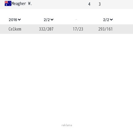
Meagher W.
4
3
-
2016
2/2
2/2
Celkem
332/207
17/23
293/161