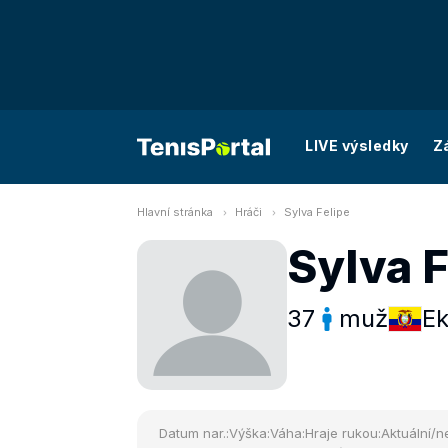
LIVE výsledky
Z
Hlavní stránka
Hráči
Sylva Felipe
Sylva F
37
muž
E
Datum nar.:
Výška:
Váha:
Hraje rukou:
Aktuální/ne