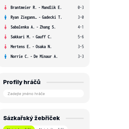
Brantmeier R.
-
Mandlik E.
0-3
Ryan Ziegann S.
-
Gadecki T.
3-0
Sabalenka A.
-
Zhang S.
4-1
Sakkari M.
-
Gauff C.
5-6
Mertens E.
-
Osaka N.
3-5
Norrie C.
-
De Minaur A.
3-3
Profily hráčů
Sázkařský žebříček