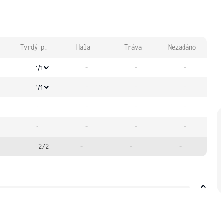
Tvrdý p.
Hala
Tráva
Nezadáno
-
-
-
1/1
-
-
-
1/1
-
-
-
-
-
-
-
-
2/2
-
-
-