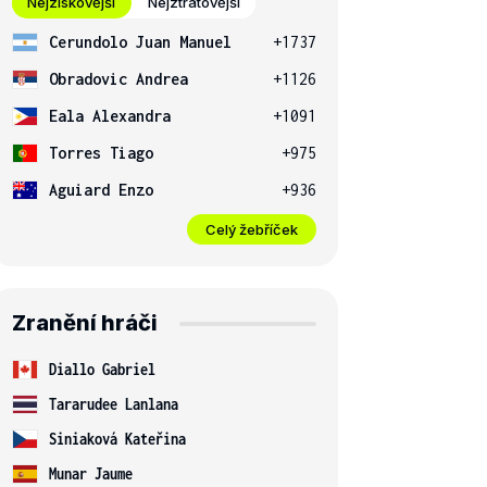
Nejziskovější
Nejztrátovější
Cerundolo Juan Manuel
+1737
Obradovic Andrea
+1126
Eala Alexandra
+1091
Torres Tiago
+975
Aguiard Enzo
+936
Celý žebříček
Zranění hráči
Diallo Gabriel
Tararudee Lanlana
Siniaková Kateřina
Munar Jaume