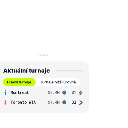
Aktuální turnaje
Hlavní turnaje
Turnaje nižší úrovně
Montreal
$9.4M
31
Toronto WTA
$7.4M
32