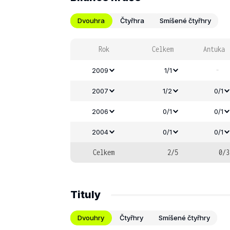
Dvouhra
Čtyřhra
Smíšené čtyřhry
Rok
Celkem
Antuka
-
2009
1/1
2007
1/2
0/1
2006
0/1
0/1
2004
0/1
0/1
Celkem
2/5
0/3
Tituly
Dvouhry
Čtyřhry
Smíšené čtyřhry