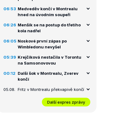
06:53
Medveděv končí v Montrealu
hned na úvodním soupeři
06:26
Menšík se na postup do třetího
kola nadřel
06:05
Noskové první zápas po
Wimbledonu nevyšel
05:39
Krejčíková nestačila v Torontu
na Samsonovovou
00:12
Další šok v Montrealu, Zverev
končí
05.08.
Fritz v Montrealu překvapivě končí
Další expres zprávy