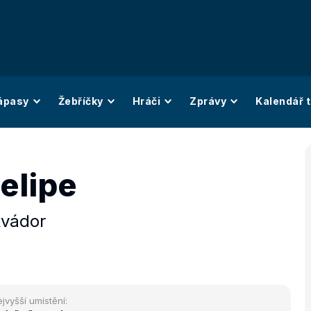
ápasy
Žebříčky
Hráči
Zprávy
Kalendář t
elipe
kvádor
jvyšší umístění: