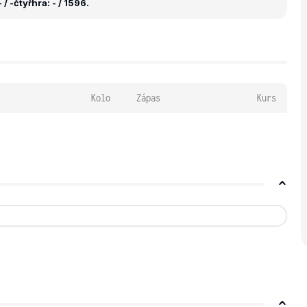
 / -
čtyřhra: - / 1596.
Kolo
Zápas
Kurs