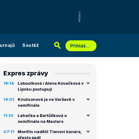
urnajů
Soutěž
Přihlášení
Expres zprávy
16:14
Laboutková i Alena Kovačková v
Lipsku postupují
14:01
Knutsonová je ve Varšavě v
semifinále
11:10
Lehečka a Bartůňková o
osmifinále na Masters
07:11
Monfils nadělil Tienovi kanára,
přesto padl