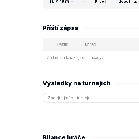
11. 7. 1989
-
-
Pravá
dvouhra: -
Příští zápas
Datum
Turnaj
Žádné nadcházející zápasy.
Výsledky na turnajích
Bilance hráče