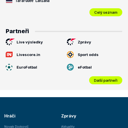
Tararudee Lanlana
Celý seznam
Partneři
Live výsledky
Zprávy
Livescore.in
Sport odds
EuroFotbal
eFotbal
Další partneři
Hráči
Zprávy
Novak Djokovič
Aktuality