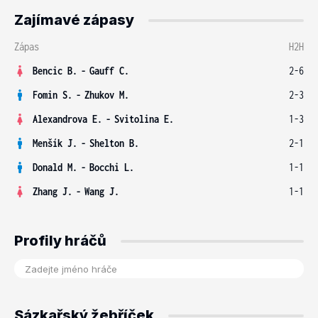
Zajímavé zápasy
Zápas
H2H
Bencic B.
-
Gauff C.
2-6
Fomin S.
-
Zhukov M.
2-3
Alexandrova E.
-
Svitolina E.
1-3
Menšík J.
-
Shelton B.
2-1
Donald M.
-
Bocchi L.
1-1
Zhang J.
-
Wang J.
1-1
Profily hráčů
Sázkařský žebříček