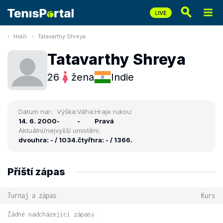
Hráči
Tatavarthy Shreya
Tatavarthy Shreya
26
žena
Indie
Datum nar.:
Výška:
Váha:
Hraje rukou:
14. 6. 2000
-
-
Pravá
Aktuální/nejvyšší umístění:
dvouhra: - / 1034.
čtyřhra: - / 1366.
Příští zápas
Turnaj a zápas
Kurs
Žádné nadcházející zápasy.