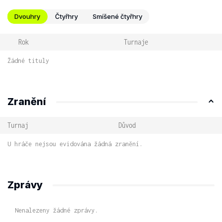
Dvouhry
Čtyřhry
Smíšené čtyřhry
Rok
Turnaje
Žádné tituly
Zranění
Turnaj
Důvod
U hráče nejsou evidována žádná zranění.
Zprávy
Nenalezeny žádné zprávy.