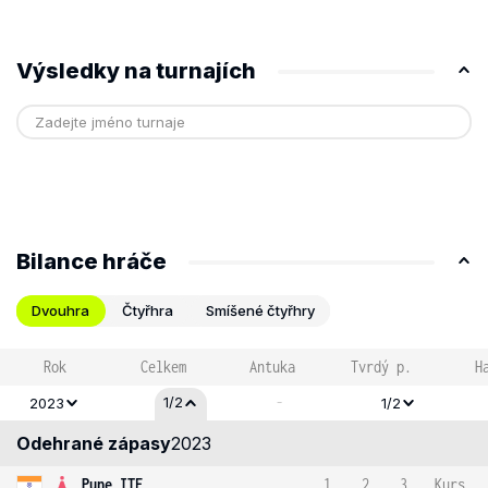
Výsledky na turnajích
Bilance hráče
Dvouhra
Čtyřhra
Smíšené čtyřhry
Rok
Celkem
Antuka
Tvrdý p.
H
-
1/2
2023
1/2
Odehrané zápasy
2023
Pune ITF
1
2
3
Kurs