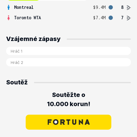
Montreal
$9.4M
8
Toronto WTA
$7.4M
7
Vzájemné zápasy
Soutěž
Soutěžte o
10.000 korun!