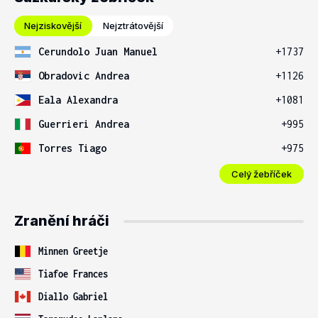
Nejziskovější
Nejztrátovější
Cerundolo Juan Manuel
+1737
Obradovic Andrea
+1126
Eala Alexandra
+1081
Guerrieri Andrea
+995
Torres Tiago
+975
Celý žebříček
Zranění hráči
Minnen Greetje
Tiafoe Frances
Diallo Gabriel