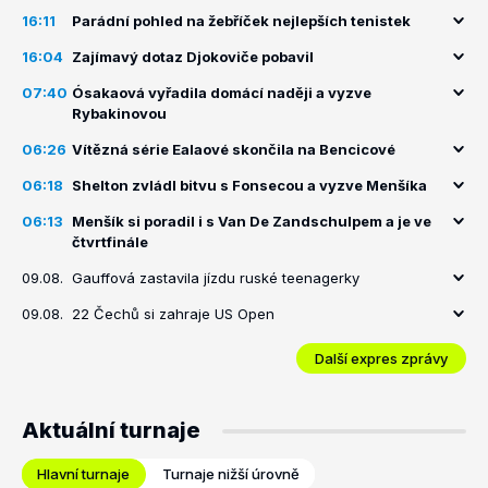
16:11
Parádní pohled na žebříček nejlepších tenistek
16:04
Zajímavý dotaz Djokoviče pobavil
07:40
Ósakaová vyřadila domácí naději a vyzve
Rybakinovou
06:26
Vítězná série Ealaové skončila na Bencicové
06:18
Shelton zvládl bitvu s Fonsecou a vyzve Menšíka
06:13
Menšík si poradil i s Van De Zandschulpem a je ve
čtvrtfinále
09.08.
Gauffová zastavila jízdu ruské teenagerky
09.08.
22 Čechů si zahraje US Open
Další expres zprávy
Aktuální turnaje
Hlavní turnaje
Turnaje nižší úrovně