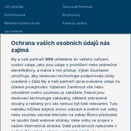
Jiří Lehečka
Tenisová Previews
Petra Kvitová
Rozhovory
Markéta Vondroušová
Express zprávy
Iga Swiatek
Marie Bouzková
Ochrana vašich osobních údajů nás
Žebříčky
Kalendář turnajů
zajímá
My a naši partneři
999
ukládáme do vašeho zařízení
Žebříček ATP (muži)
Australian Open
osobní údaje, jako jsou údaje o prohlížení nebo jedinečné
Žebříček WTA (ženy)
French Open
identifikátory, a máme k nim přístup. Výběr Souhlasím
umožňuje, aby sledovací technologie podporovaly účely
Sázkařský žebříček
Wimbledon
uvedené v části My a naši partneři zpracováváme údaje za
US Open
účelem poskytování. Výběrem Zamítnout vše nebo
odvoláním svého souhlasu je zakážete. Pokud jsou
Turnaj mistrů
sledovací technologie zakázány, některé zobrazené
Turnaj mistryň
obsahy a reklamy pro vás nemusí být tolik relevantní. Tuto
Aktualní trendy
nabídku můžete kdykoli znovu zobrazit a změnit své volby
nebo souhlas odvolat kliknutím na odkaz Řízení předvoleb
ve spodní části webové stránky. Vaše volby se projeví v
Fotbalové přestupy
našem Internetová stránka. Další podrobnosti naleznete v
Livesport Daily