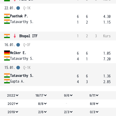
22.01.
Q-1K
Paathak P.
6
6
4.30
Tatavarthy S.
1
2
1.15
Bhopal ITF
1
2
3
Kurs
16.01.
Q-OF
Welker E.
6
6
1.05
Tatavarthy S.
4
1
7.20
15.01.
Q-1K
Tatavarthy S.
6
6
1.36
Gupta A.
4
3
2.85
2022
18/17
9/6
9/11
-
2021
8/8
8/8
2019
2/6
2/3
0/3