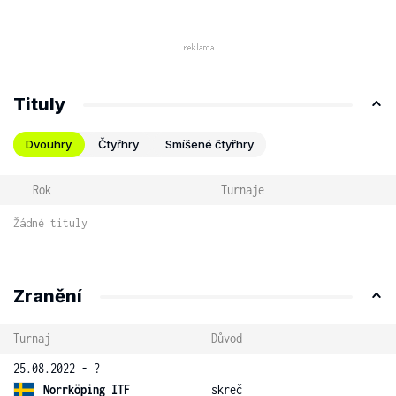
Tituly
Dvouhry
Čtyřhry
Smíšené čtyřhry
Rok
Turnaje
Žádné tituly
Zranění
Turnaj
Důvod
25.08.2022 - ?
Norrköping ITF
skreč