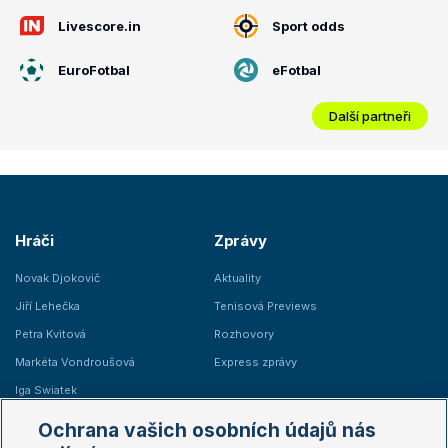
Livescore.in
Sport odds
EuroFotbal
eFotbal
Další partneři
Hráči
Zprávy
Novak Djokovič
Aktuality
Jiří Lehečka
Tenisová Previews
Petra Kvitová
Rozhovory
Markéta Vondroušová
Express zprávy
Iga Swiatek
Marie Bouzková
Ochrana vašich osobních údajů nás