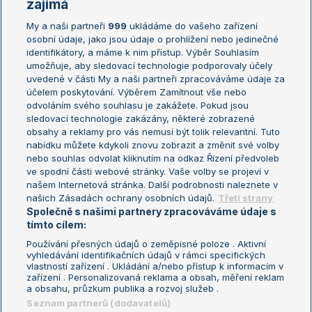
Žebříčky
Kalendář turnajů
zajímá
My a naši partneři
999
ukládáme do vašeho zařízení
Žebříček ATP (muži)
Australian Open
osobní údaje, jako jsou údaje o prohlížení nebo jedinečné
Žebříček WTA (ženy)
French Open
identifikátory, a máme k nim přístup. Výběr Souhlasím
umožňuje, aby sledovací technologie podporovaly účely
Sázkařský žebříček
Wimbledon
uvedené v části My a naši partneři zpracováváme údaje za
US Open
účelem poskytování. Výběrem Zamítnout vše nebo
odvoláním svého souhlasu je zakážete. Pokud jsou
Turnaj mistrů
sledovací technologie zakázány, některé zobrazené
Turnaj mistryň
obsahy a reklamy pro vás nemusí být tolik relevantní. Tuto
Aktualní trendy
nabídku můžete kdykoli znovu zobrazit a změnit své volby
nebo souhlas odvolat kliknutím na odkaz Řízení předvoleb
ve spodní části webové stránky. Vaše volby se projeví v
Fotbalové přestupy
našem Internetová stránka. Další podrobnosti naleznete v
Livesport Daily
našich Zásadách ochrany osobních údajů.
Třetí strany
Společně s našimi partnery zpracováváme údaje s
LS Prague Open
tímto cílem:
Používání přesných údajů o zeměpisné poloze . Aktivní
vyhledávání identifikačních údajů v rámci specifických
vlastností zařízení . Ukládání a/nebo přístup k informacím v
Podmínky užití
Nastavení soukromí
zařízení . Personalizovaná reklama a obsah, měření reklam
GDPR a žurnalistika
Reklama
a obsahu, průzkum publika a rozvoj služeb .
Informace o zpracování osobních
Kontakt
Seznam partnerů (dodavatelů)
údajů