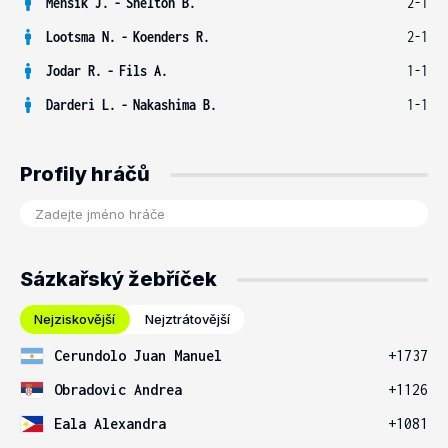
Menšík J.
-
Shelton B.
2-1
Lootsma N.
-
Koenders R.
2-1
Jodar R.
-
Fils A.
1-1
Darderi L.
-
Nakashima B.
1-1
Profily hráčů
Sázkařský žebříček
Nejziskovější
Nejztrátovější
Cerundolo Juan Manuel
+1737
Obradovic Andrea
+1126
Eala Alexandra
+1081