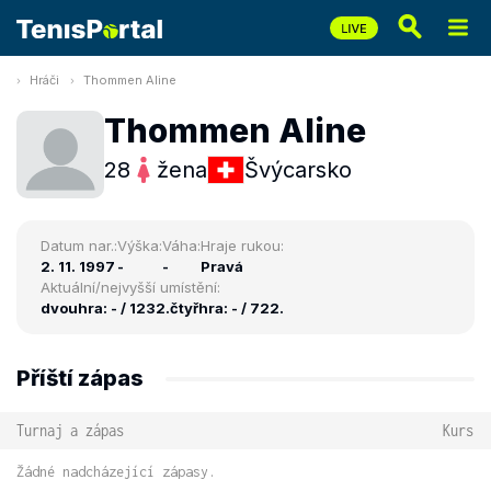
Hráči
Thommen Aline
Thommen Aline
28
žena
Švýcarsko
Datum nar.:
Výška:
Váha:
Hraje rukou:
2. 11. 1997
-
-
Pravá
Aktuální/nejvyšší umístění:
dvouhra: - / 1232.
čtyřhra: - / 722.
Příští zápas
Turnaj a zápas
Kurs
Žádné nadcházející zápasy.