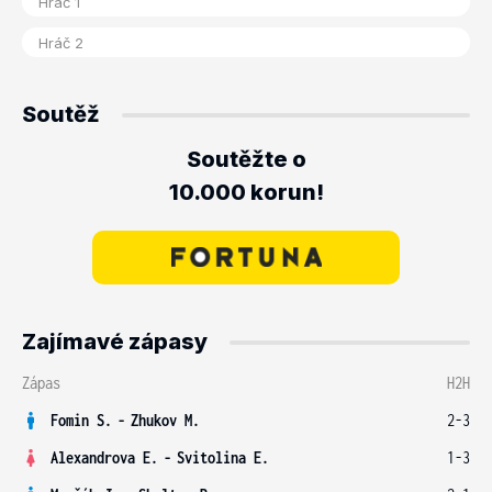
Soutěž
Soutěžte o
10.000 korun!
Zajímavé zápasy
Zápas
H2H
Fomin S.
-
Zhukov M.
2-3
Alexandrova E.
-
Svitolina E.
1-3