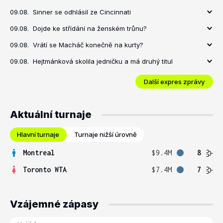
09.08.
Sinner se odhlásil ze Cincinnati
09.08.
Dojde ke střídání na ženském trůnu?
09.08.
Vrátí se Macháč konečně na kurty?
09.08.
Hejtmánková skolila jedničku a má druhý titul
Další expres zprávy
Aktuální turnaje
Hlavní turnaje
Turnaje nižší úrovně
Montreal
$9.4M
8
Toronto WTA
$7.4M
7
Vzájemné zápasy