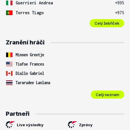
Guerrieri Andrea
+995
Torres Tiago
+975
Celý žebříček
Zranění hráči
Minnen Greetje
Tiafoe Frances
Diallo Gabriel
Tararudee Lanlana
Celý seznam
Partneři
Live výsledky
Zprávy