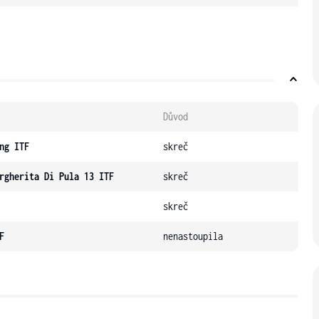
Důvod
ng ITF
skreč
rgherita Di Pula 13 ITF
skreč
skreč
F
nenastoupila