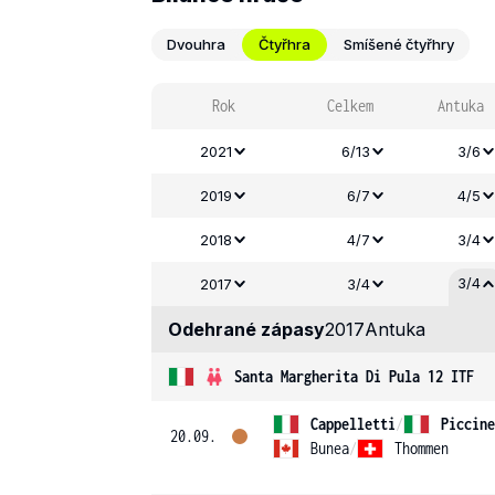
Dvouhra
Čtyřhra
Smíšené čtyřhry
Rok
Celkem
Antuka
2021
6/13
3/6
2019
6/7
4/5
2018
4/7
3/4
3/4
2017
3/4
Odehrané zápasy
2017
Antuka
Santa Margherita Di Pula 12 ITF
Cappelletti
/
Piccine
20.09.
Bunea
/
Thommen