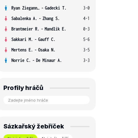
Ryan Ziegann S.
-
Gadecki T.
3-0
Sabalenka A.
-
Zhang S.
4-1
Brantmeier R.
-
Mandlik E.
0-3
Sakkari M.
-
Gauff C.
5-6
Mertens E.
-
Osaka N.
3-5
Norrie C.
-
De Minaur A.
3-3
Profily hráčů
Sázkařský žebříček