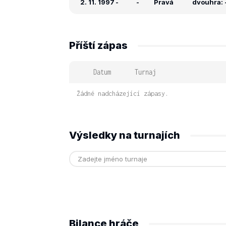
2. 11. 1997
-
-
Pravá
dvouhra: -
Příští zápas
Datum
Turnaj
Žádné nadcházející zápasy.
Výsledky na turnajích
Bilance hráče