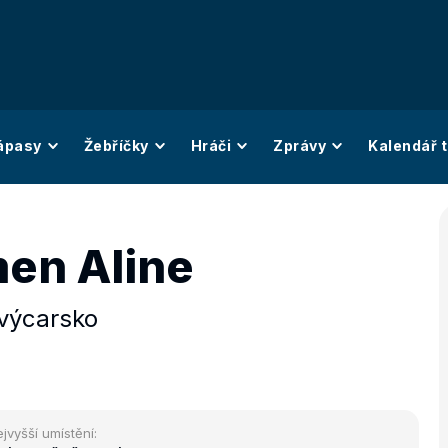
ápasy
Žebříčky
Hráči
Zprávy
Kalendář t
en Aline
výcarsko
jvyšší umístění: