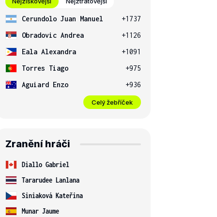
Nejziskovější
Nejztrátovější
Cerundolo Juan Manuel
+1737
Obradovic Andrea
+1126
Eala Alexandra
+1091
Torres Tiago
+975
Aguiard Enzo
+936
Celý žebříček
Zranění hráči
Diallo Gabriel
Tararudee Lanlana
Siniaková Kateřina
Munar Jaume