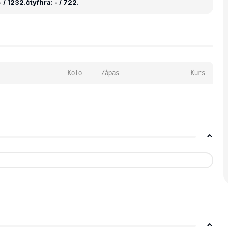
 / 1232.
čtyřhra: - / 722.
Kolo
Zápas
Kurs