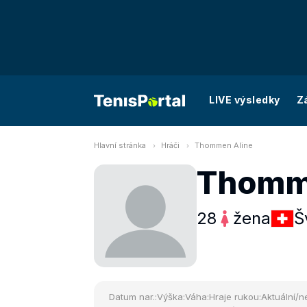
LIVE výsledky
Z
Hlavní stránka
Hráči
Thommen Aline
Thomm
28
žena
Š
Datum nar.:
Výška:
Váha:
Hraje rukou:
Aktuální/ne