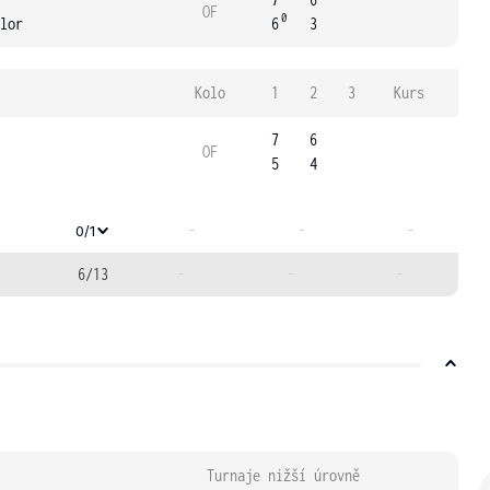
OF
0
lor
6
3
Kolo
1
2
3
Kurs
7
6
OF
5
4
-
-
-
0/1
6/13
-
-
-
Turnaje nižší úrovně