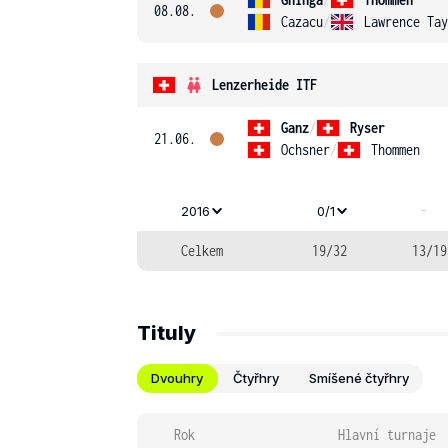
08.08.
Cazacu
/
Lawrence Tay
Lenzerheide ITF
Ganz
/
Ryser
21.06.
Ochsner
/
Thommen
-
2016
0/1
Celkem
19/32
13/19
Tituly
Dvouhry
Čtyřhry
Smíšené čtyřhry
Rok
Hlavní turnaje