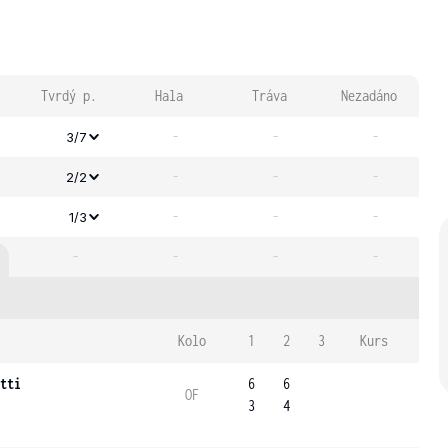
Tvrdý p.
Hala
Tráva
Nezadáno
-
-
-
3/7
-
-
-
2/2
-
-
-
1/3
-
-
-
-
Kolo
1
2
3
Kurs
tti
6
6
OF
3
4