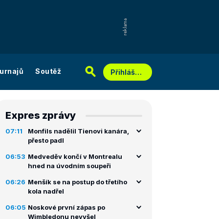
urnajů
Soutěž
Přihlášení
Expres zprávy
07:11
Monfils nadělil Tienovi kanára,
přesto padl
06:53
Medveděv končí v Montrealu
hned na úvodním soupeři
06:26
Menšík se na postup do třetího
kola nadřel
06:05
Noskové první zápas po
Wimbledonu nevyšel