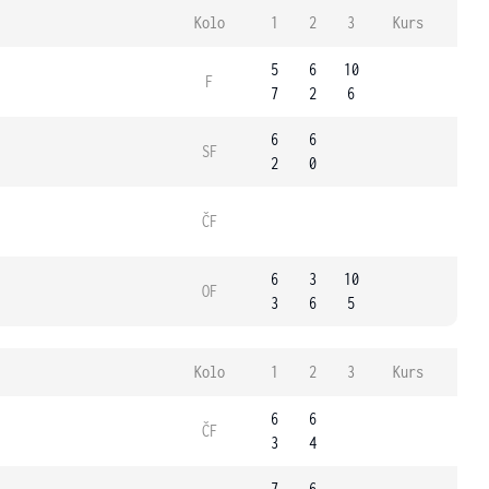
Kolo
1
2
3
Kurs
5
6
10
F
7
2
6
6
6
SF
2
0
ČF
6
3
10
OF
3
6
5
Kolo
1
2
3
Kurs
6
6
ČF
3
4
7
6