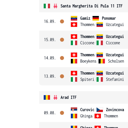
Santa Margherita Di Pula 11 ITF
Gamiz
/
Ponomar
16.09.
Thommen
/
Uzcategui
Thommen
/
Uzcategui
15.09.
Ciccone
/
Ciccone
Thommen
/
Uzcategui
14.09.
Boeykens
/
Scholsen
Thommen
/
Uzcategui
13.09.
Spiteri
/
Stefanini
Arad ITF
Curovic
/
Zovincova
09.08.
Ghinga
/
Thommen
Ghinga
/
Thommen