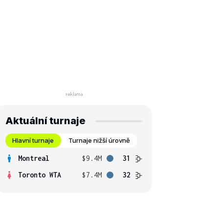
Aktuální turnaje
Hlavní turnaje
Turnaje nižší úrovně
Montreal
$9.4M
31
Toronto WTA
$7.4M
32