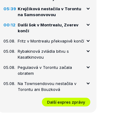
05:39
Krejčíková nestačila v Torontu
na Samsonovovou
00:12
Další šok v Montrealu, Zverev
končí
05.08.
Fritz v Montrealu překvapivě končí
05.08.
Rybakinová zvládla bitvu s
Kasatkinovou
05.08.
Pegulaová v Torontu začala
obratem
05.08.
Na Townsendovou nestačila v
Torontu ani Bouzková
Další expres zprávy