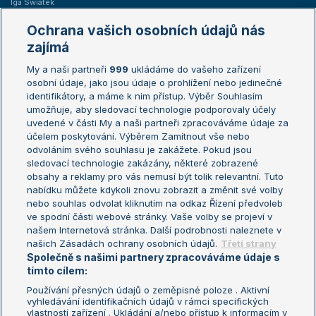
Iga Swiatek
Marie Bouzková
Ochrana vašich osobních údajů nás
Žebříčky
Kalendář turnajů
zajímá
My a naši partneři
999
ukládáme do vašeho zařízení
Žebříček ATP (muži)
Australian Open
osobní údaje, jako jsou údaje o prohlížení nebo jedinečné
Žebříček WTA (ženy)
French Open
identifikátory, a máme k nim přístup. Výběr Souhlasím
umožňuje, aby sledovací technologie podporovaly účely
Sázkařský žebříček
Wimbledon
uvedené v části My a naši partneři zpracováváme údaje za
US Open
účelem poskytování. Výběrem Zamítnout vše nebo
odvoláním svého souhlasu je zakážete. Pokud jsou
Turnaj mistrů
sledovací technologie zakázány, některé zobrazené
Turnaj mistryň
obsahy a reklamy pro vás nemusí být tolik relevantní. Tuto
Aktualní trendy
nabídku můžete kdykoli znovu zobrazit a změnit své volby
nebo souhlas odvolat kliknutím na odkaz Řízení předvoleb
ve spodní části webové stránky. Vaše volby se projeví v
Fotbalové přestupy
našem Internetová stránka. Další podrobnosti naleznete v
Livesport Daily
našich Zásadách ochrany osobních údajů.
Třetí strany
Společně s našimi partnery zpracováváme údaje s
LS Prague Open
tímto cílem:
Používání přesných údajů o zeměpisné poloze . Aktivní
vyhledávání identifikačních údajů v rámci specifických
vlastností zařízení . Ukládání a/nebo přístup k informacím v