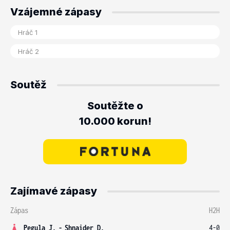
Vzájemné zápasy
Soutěž
Soutěžte o
10.000 korun!
Zajímavé zápasy
Zápas
H2H
Pegula J.
-
Shnaider D.
4-0