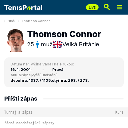
Hráči
Thomson Connor
Thomson Connor
25
muž
Velká Británie
Datum nar.:
Výška:
Váha:
Hraje rukou:
16. 1. 2001
-
-
Pravá
Aktuální/nejvyšší umístění:
dvouhra: 1337. / 1105.
čtyřhra: 293. / 278.
Příští zápas
Turnaj a zápas
Kurs
Žádné nadcházející zápasy.