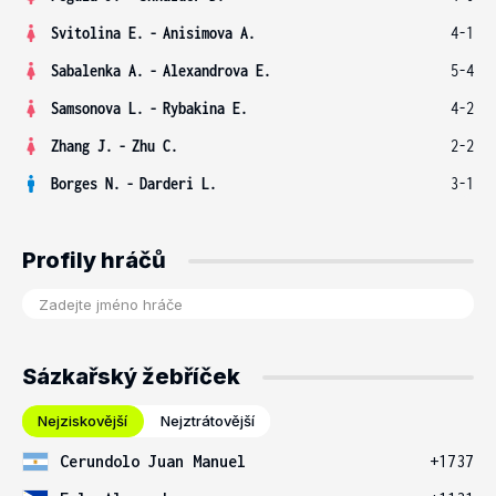
Svitolina E.
-
Anisimova A.
4-1
Sabalenka A.
-
Alexandrova E.
5-4
Samsonova L.
-
Rybakina E.
4-2
Zhang J.
-
Zhu C.
2-2
Borges N.
-
Darderi L.
3-1
Profily hráčů
Sázkařský žebříček
Nejziskovější
Nejztrátovější
Cerundolo Juan Manuel
+1737