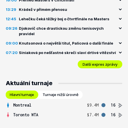
16:00
Přehled Masters v Cincinnati
13:29
Krádež v přímém přenosu
12:45
Lehečku čeká těžký boj o čtvrtfinále na Masters
09:26
Djokovič chce drastickou změnu tenisových
pravidel
09:00
Knutsonová o největší titul, Palicová o další finále
07:20
Siniaková po nešťastné skreči slaví drtivé vítězství
Další expres zprávy
Aktuální turnaje
Hlavní turnaje
Turnaje nižší úrovně
Montreal
$9.4M
16
Toronto WTA
$7.4M
16