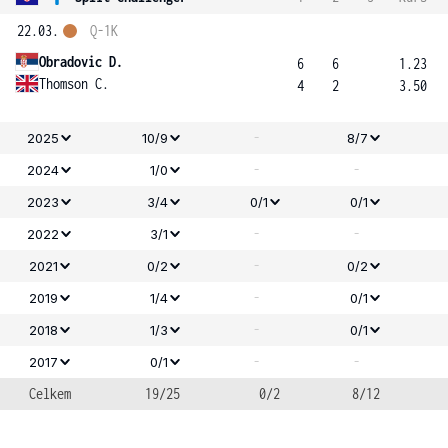
22.03.
Q-1K
Obradovic D.
6
6
1.23
Thomson C.
4
2
3.50
-
2025
10/9
8/7
-
-
2024
1/0
2023
3/4
0/1
0/1
-
-
2022
3/1
-
2021
0/2
0/2
-
2019
1/4
0/1
-
2018
1/3
0/1
-
-
2017
0/1
Celkem
19/25
0/2
8/12