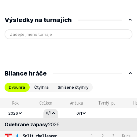
Výsledky na turnajích
Bilance hráče
Dvouhra
Čtyřhra
Smíšené čtyřhry
Rok
Celkem
Antuka
Tvrdý p.
H
-
0/1
2026
0/1
Odehrané zápasy
2026
Split challenger
1
2
3
Kurs