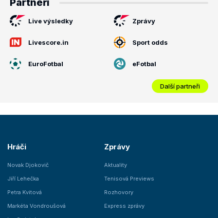
Partneři
Live výsledky
Zprávy
Livescore.in
Sport odds
EuroFotbal
eFotbal
Další partneři
Hráči
Zprávy
Novak Djokovič
Aktuality
Jiří Lehečka
Tenisová Previews
Petra Kvitová
Rozhovory
Markéta Vondroušová
Express zprávy