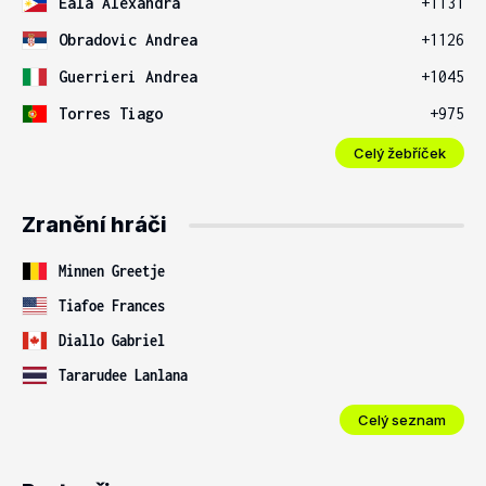
Eala Alexandra
+1131
Obradovic Andrea
+1126
Guerrieri Andrea
+1045
Torres Tiago
+975
Celý žebříček
Zranění hráči
Minnen Greetje
Tiafoe Frances
Diallo Gabriel
Tararudee Lanlana
Celý seznam