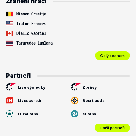
Zranění hráči
Minnen Greetje
Tiafoe Frances
Diallo Gabriel
Tararudee Lanlana
Celý seznam
Partneři
Live výsledky
Zprávy
Livescore.in
Sport odds
EuroFotbal
eFotbal
Další partneři