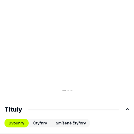
Tituly
Dvouhry
Čtyřhry
Smíšené čtyřhry