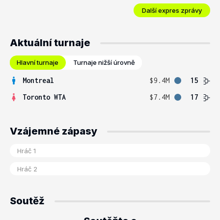
Další expres zprávy
Aktuální turnaje
Hlavní turnaje
Turnaje nižší úrovně
Montreal
$9.4M
15
Toronto WTA
$7.4M
17
Vzájemné zápasy
Soutěž