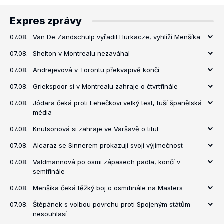
Expres zprávy
07.08.
Van De Zandschulp vyřadil Hurkacze, vyhlíží Menšíka
07.08.
Shelton v Montrealu nezaváhal
07.08.
Andrejevová v Torontu překvapivě končí
07.08.
Griekspoor si v Montrealu zahraje o čtvrtfinále
07.08.
Jódara čeká proti Lehečkovi velký test, tuší španělská
média
07.08.
Knutsonová si zahraje ve Varšavě o titul
07.08.
Alcaraz se Sinnerem prokazují svoji výjimečnost
07.08.
Valdmannová po osmi zápasech padla, končí v
semifinále
07.08.
Menšíka čeká těžký boj o osmifinále na Masters
07.08.
Štěpánek s volbou povrchu proti Spojeným státům
nesouhlasí