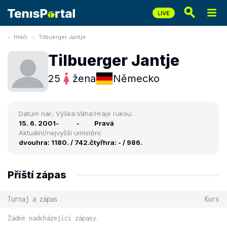
Hráči
Tilbuerger Jantje
Tilbuerger Jantje
25
žena
Německo
Datum nar.:
Výška:
Váha:
Hraje rukou:
15. 6. 2001
-
-
Pravá
Aktuální/nejvyšší umístění:
dvouhra: 1180. / 742.
čtyřhra: - / 986.
Příští zápas
Turnaj a zápas
Kurs
Žádné nadcházející zápasy.