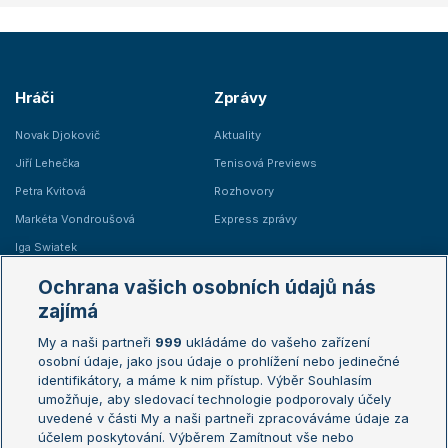
Hráči
Zprávy
Novak Djokovič
Aktuality
Jiří Lehečka
Tenisová Previews
Petra Kvitová
Rozhovory
Markéta Vondroušová
Express zprávy
Iga Swiatek
Marie Bouzková
Ochrana vašich osobních údajů nás
Žebříčky
Kalendář turnajů
zajímá
My a naši partneři
999
ukládáme do vašeho zařízení
Žebříček ATP (muži)
Australian Open
osobní údaje, jako jsou údaje o prohlížení nebo jedinečné
Žebříček WTA (ženy)
French Open
identifikátory, a máme k nim přístup. Výběr Souhlasím
umožňuje, aby sledovací technologie podporovaly účely
Sázkařský žebříček
Wimbledon
uvedené v části My a naši partneři zpracováváme údaje za
US Open
účelem poskytování. Výběrem Zamítnout vše nebo