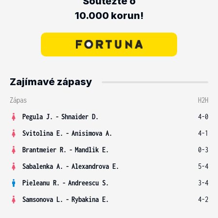
Soutěžte o
10.000 korun!
Zajímavé zápasy
Zápas
H2H
Pegula J.
-
Shnaider D.
4-0
Svitolina E.
-
Anisimova A.
4-1
Brantmeier R.
-
Mandlik E.
0-3
Sabalenka A.
-
Alexandrova E.
5-4
Pieleanu R.
-
Andreescu S.
3-4
Samsonova L.
-
Rybakina E.
4-2