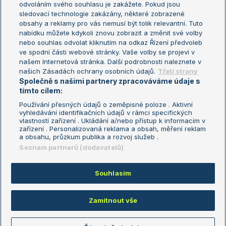
odvoláním svého souhlasu je zakážete. Pokud jsou
Turnaj mistrů
sledovací technologie zakázány, některé zobrazené
Turnaj mistryň
obsahy a reklamy pro vás nemusí být tolik relevantní. Tuto
Aktualní trendy
nabídku můžete kdykoli znovu zobrazit a změnit své volby
nebo souhlas odvolat kliknutím na odkaz Řízení předvoleb
ve spodní části webové stránky. Vaše volby se projeví v
Fotbalové přestupy
našem Internetová stránka. Další podrobnosti naleznete v
Livesport Daily
našich Zásadách ochrany osobních údajů.
Třetí strany
Společně s našimi partnery zpracováváme údaje s
LS Prague Open
tímto cílem:
Používání přesných údajů o zeměpisné poloze . Aktivní
vyhledávání identifikačních údajů v rámci specifických
vlastností zařízení . Ukládání a/nebo přístup k informacím v
Podmínky užití
Nastavení soukromí
zařízení . Personalizovaná reklama a obsah, měření reklam
GDPR a žurnalistika
Reklama
a obsahu, průzkum publika a rozvoj služeb .
Informace o zpracování osobních
Kontakt
Seznam partnerů (dodavatelů)
údajů
Tiráž
Souhlasím
Copyright © 2008-2026 TenisPortal.cz. Využíváme zpravodajství ČTK.
Zamítnout vše