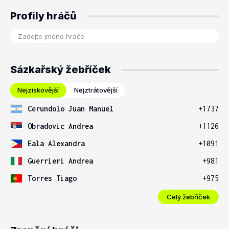
Profily hráčů
Sázkařský žebříček
Nejziskovější
Nejztrátovější
Cerundolo Juan Manuel
+1737
Obradovic Andrea
+1126
Eala Alexandra
+1091
Guerrieri Andrea
+981
Torres Tiago
+975
Celý žebříček