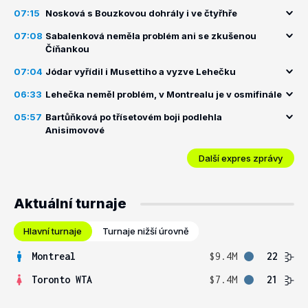
07:15
Nosková s Bouzkovou dohrály i ve čtyřhře
07:08
Sabalenková neměla problém ani se zkušenou
Číňankou
07:04
Jódar vyřídil i Musettiho a vyzve Lehečku
06:33
Lehečka neměl problém, v Montrealu je v osmifinále
05:57
Bartůňková po třísetovém boji podlehla
Anisimovové
Další expres zprávy
Aktuální turnaje
Hlavní turnaje
Turnaje nižší úrovně
Montreal
$9.4M
22
Toronto WTA
$7.4M
21