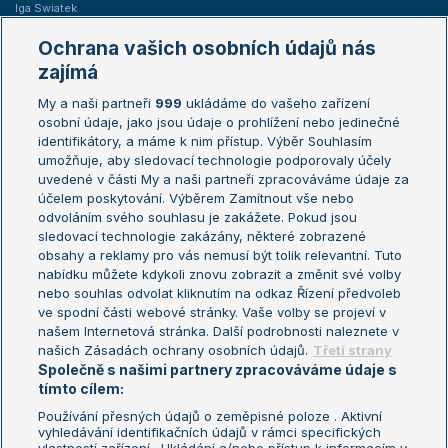
Iga Swiatek
Marie Bouzková
Ochrana vašich osobních údajů nás
Žebříčky
Kalendář turnajů
zajímá
My a naši partneři
999
ukládáme do vašeho zařízení
Žebříček ATP (muži)
Australian Open
osobní údaje, jako jsou údaje o prohlížení nebo jedinečné
Žebříček WTA (ženy)
French Open
identifikátory, a máme k nim přístup. Výběr Souhlasím
umožňuje, aby sledovací technologie podporovaly účely
Sázkařský žebříček
Wimbledon
uvedené v části My a naši partneři zpracováváme údaje za
US Open
účelem poskytování. Výběrem Zamítnout vše nebo
odvoláním svého souhlasu je zakážete. Pokud jsou
Turnaj mistrů
sledovací technologie zakázány, některé zobrazené
Turnaj mistryň
obsahy a reklamy pro vás nemusí být tolik relevantní. Tuto
Aktualní trendy
nabídku můžete kdykoli znovu zobrazit a změnit své volby
nebo souhlas odvolat kliknutím na odkaz Řízení předvoleb
ve spodní části webové stránky. Vaše volby se projeví v
Fotbalové přestupy
našem Internetová stránka. Další podrobnosti naleznete v
Livesport Daily
našich Zásadách ochrany osobních údajů.
Třetí strany
Společně s našimi partnery zpracováváme údaje s
LS Prague Open
tímto cílem:
Používání přesných údajů o zeměpisné poloze . Aktivní
vyhledávání identifikačních údajů v rámci specifických