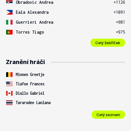
Obradovic Andrea
+1126
Eala Alexandra
+1091
Guerrieri Andrea
+981
Torres Tiago
+975
Celý žebříček
Zranění hráči
Minnen Greetje
Tiafoe Frances
Diallo Gabriel
Tararudee Lanlana
Celý seznam