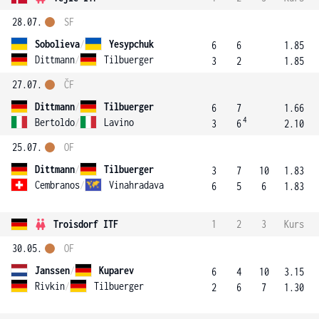
28.07.
SF
Sobolieva
/
Yesypchuk
6
6
1.85
Dittmann
/
Tilbuerger
3
2
1.85
27.07.
ČF
Dittmann
/
Tilbuerger
6
7
1.66
4
Bertoldo
/
Lavino
3
6
2.10
25.07.
OF
Dittmann
/
Tilbuerger
3
7
10
1.83
Cembranos
/
Vinahradava
6
5
6
1.83
Troisdorf ITF
1
2
3
Kurs
30.05.
OF
Janssen
/
Kuparev
6
4
10
3.15
Rivkin
/
Tilbuerger
2
6
7
1.30