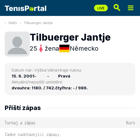
Hráči
Tilbuerger Jantje
Tilbuerger Jantje
25
žena
Německo
Datum nar.:
Výška:
Váha:
Hraje rukou:
15. 6. 2001
-
-
Pravá
Aktuální/nejvyšší umístění:
dvouhra: 1180. / 742.
čtyřhra: - / 986.
Příští zápas
Turnaj a zápas
Kurs
Žádné nadcházející zápasy.