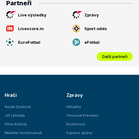
Partneři
Live výsledky
Zprávy
Livescore.in
Sport odds
EuroFotbal
eFotbal
Další partneři
Hráči
Zprávy
Novak Djokovič
Aktuality
Jiří Lehečka
Tenisová Previews
Petra Kvitová
Rozhovory
Markéta Vondroušová
Express zprávy