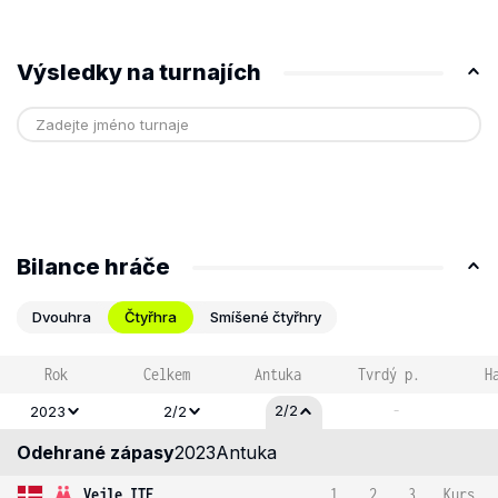
Výsledky na turnajích
Bilance hráče
Dvouhra
Čtyřhra
Smíšené čtyřhry
Rok
Celkem
Antuka
Tvrdý p.
H
-
2/2
2023
2/2
Odehrané zápasy
2023
Antuka
Vejle ITF
1
2
3
Kurs