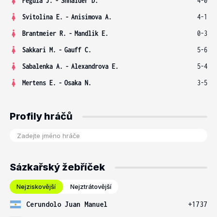
Pegula J.
-
Shnaider D.
4-0
Svitolina E.
-
Anisimova A.
4-1
Brantmeier R.
-
Mandlik E.
0-3
Sakkari M.
-
Gauff C.
5-6
Sabalenka A.
-
Alexandrova E.
5-4
Mertens E.
-
Osaka N.
3-5
Profily hráčů
Sázkařský žebříček
Nejziskovější
Nejztrátovější
Cerundolo Juan Manuel
+1737