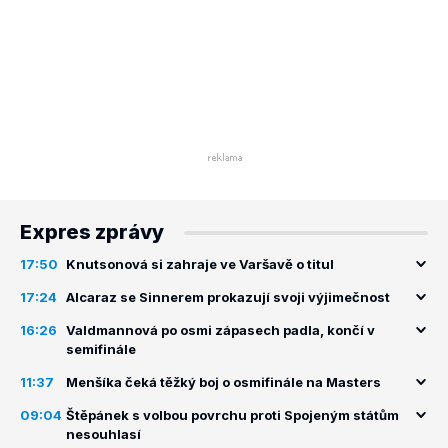
Expres zprávy
17:50
Knutsonová si zahraje ve Varšavě o titul
17:24
Alcaraz se Sinnerem prokazují svoji výjimečnost
16:26
Valdmannová po osmi zápasech padla, končí v
semifinále
11:37
Menšíka čeká těžký boj o osmifinále na Masters
09:04
Štěpánek s volbou povrchu proti Spojeným státům
nesouhlasí