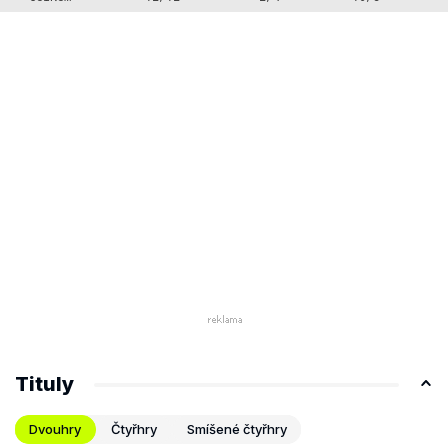
Tituly
Dvouhry
Čtyřhry
Smíšené čtyřhry