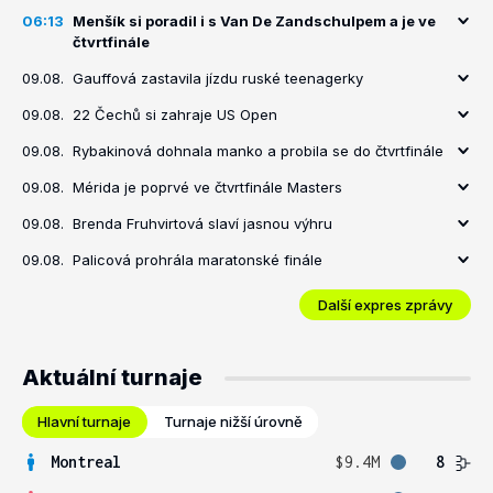
06:13
Menšík si poradil i s Van De Zandschulpem a je ve
čtvrtfinále
09.08.
Gauffová zastavila jízdu ruské teenagerky
09.08.
22 Čechů si zahraje US Open
09.08.
Rybakinová dohnala manko a probila se do čtvrtfinále
09.08.
Mérida je poprvé ve čtvrtfinále Masters
09.08.
Brenda Fruhvirtová slaví jasnou výhru
09.08.
Palicová prohrála maratonské finále
Další expres zprávy
Aktuální turnaje
Hlavní turnaje
Turnaje nižší úrovně
Montreal
$9.4M
8