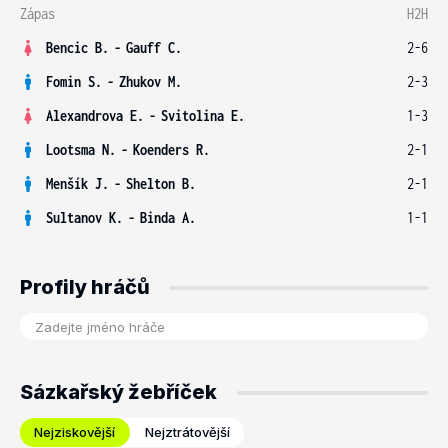
Zápas
H2H
Bencic B.
-
Gauff C.
2-6
Fomin S.
-
Zhukov M.
2-3
Alexandrova E.
-
Svitolina E.
1-3
Lootsma N.
-
Koenders R.
2-1
Menšík J.
-
Shelton B.
2-1
Sultanov K.
-
Binda A.
1-1
Profily hráčů
Sázkařský žebříček
Nejziskovější
Nejztrátovější