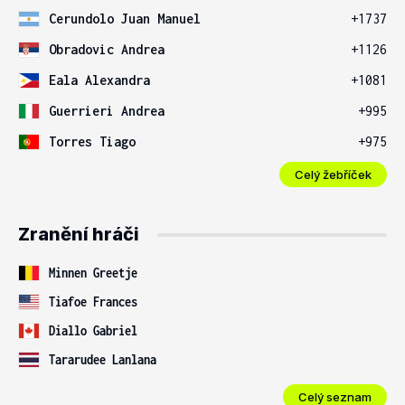
Cerundolo Juan Manuel
+1737
Obradovic Andrea
+1126
Eala Alexandra
+1081
Guerrieri Andrea
+995
Torres Tiago
+975
Celý žebříček
Zranění hráči
Minnen Greetje
Tiafoe Frances
Diallo Gabriel
Tararudee Lanlana
Celý seznam