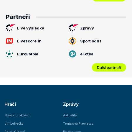
Partneři
Live výsledky
Zprávy
Livescore.in
Sport odds
EuroFotbal
eFotbal
Další partneři
Hráči
Zprávy
Novak Djokovič
Aktuality
Jiří Lehečka
Tenisová Previews
Petra Kvitová
Rozhovory