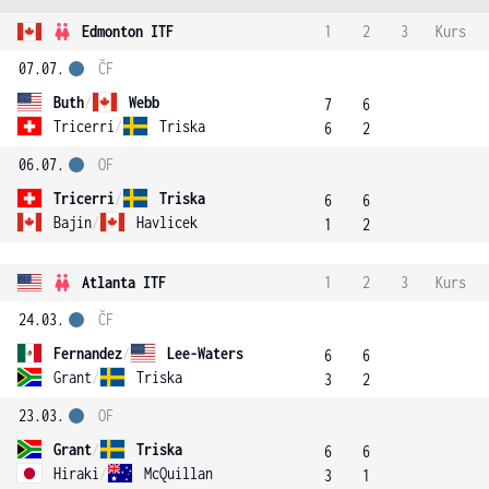
Edmonton ITF
1
2
3
Kurs
07.07.
ČF
Buth
/
Webb
7
6
Tricerri
/
Triska
6
2
06.07.
OF
Tricerri
/
Triska
6
6
Bajin
/
Havlicek
1
2
Atlanta ITF
1
2
3
Kurs
24.03.
ČF
Fernandez
/
Lee-Waters
6
6
Grant
/
Triska
3
2
23.03.
OF
Grant
/
Triska
6
6
Hiraki
/
McQuillan
3
1