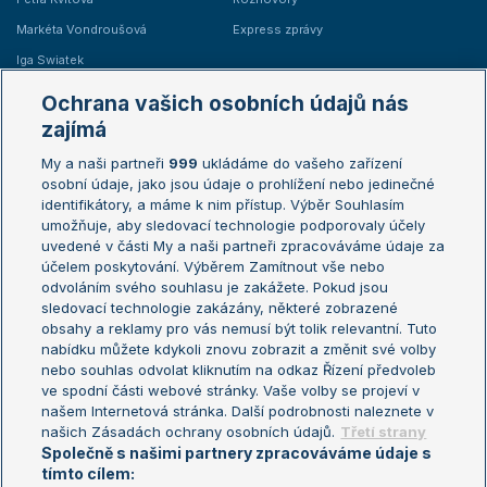
Markéta Vondroušová
Express zprávy
Iga Swiatek
Marie Bouzková
Ochrana vašich osobních údajů nás
Žebříčky
Kalendář turnajů
zajímá
My a naši partneři
999
ukládáme do vašeho zařízení
Žebříček ATP (muži)
Australian Open
osobní údaje, jako jsou údaje o prohlížení nebo jedinečné
Žebříček WTA (ženy)
French Open
identifikátory, a máme k nim přístup. Výběr Souhlasím
umožňuje, aby sledovací technologie podporovaly účely
Sázkařský žebříček
Wimbledon
uvedené v části My a naši partneři zpracováváme údaje za
US Open
účelem poskytování. Výběrem Zamítnout vše nebo
odvoláním svého souhlasu je zakážete. Pokud jsou
Turnaj mistrů
sledovací technologie zakázány, některé zobrazené
Turnaj mistryň
obsahy a reklamy pro vás nemusí být tolik relevantní. Tuto
Aktualní trendy
nabídku můžete kdykoli znovu zobrazit a změnit své volby
nebo souhlas odvolat kliknutím na odkaz Řízení předvoleb
ve spodní části webové stránky. Vaše volby se projeví v
Fotbalové přestupy
našem Internetová stránka. Další podrobnosti naleznete v
Livesport Daily
našich Zásadách ochrany osobních údajů.
Třetí strany
Společně s našimi partnery zpracováváme údaje s
LS Prague Open
tímto cílem: