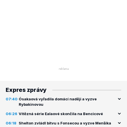
Expres zprávy
07:40
Ósakaová vyřadila domácí naději a vyzve
Rybakinovou
06:26
Vítězná série Ealaové skončila na Bencicové
06:18
Shelton zvládl bitvu s Fonsecou a vyzve Menšíka