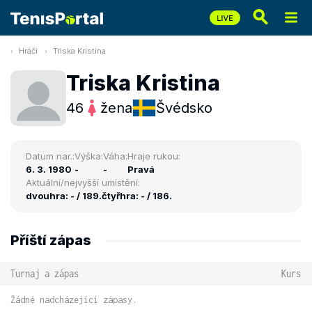
Hráči
Triska Kristina
Triska Kristina
46
žena
Švédsko
Datum nar.:
Výška:
Váha:
Hraje rukou:
6. 3. 1980
-
-
Pravá
Aktuální/nejvyšší umístění:
dvouhra: - / 189.
čtyřhra: - / 186.
Příští zápas
Turnaj a zápas
Kurs
Žádné nadcházející zápasy.