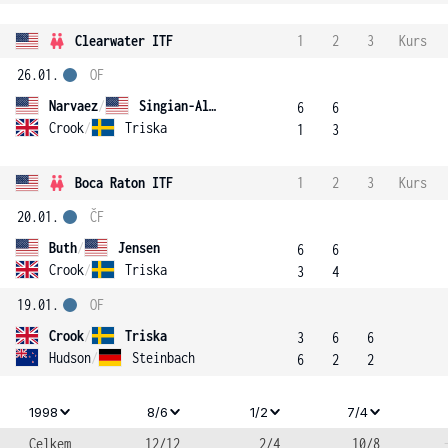
Clearwater ITF
1
2
3
Kurs
26.01.
OF
Narvaez
/
Singian-Almeda
6
6
Crook
/
Triska
1
3
Boca Raton ITF
1
2
3
Kurs
20.01.
ČF
Buth
/
Jensen
6
6
Crook
/
Triska
3
4
19.01.
OF
Crook
/
Triska
3
6
6
Hudson
/
Steinbach
6
2
2
1998
8/6
1/2
7/4
Celkem
12/12
2/4
10/8