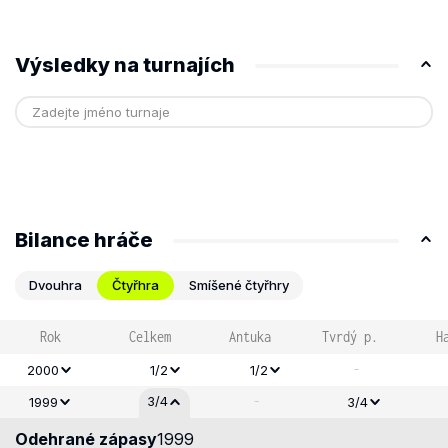
Výsledky na turnajích
Bilance hráče
Dvouhra
Čtyřhra
Smíšené čtyřhry
Rok
Celkem
Antuka
Tvrdý p.
H
-
2000
1/2
1/2
-
3/4
1999
3/4
Odehrané zápasy
1999