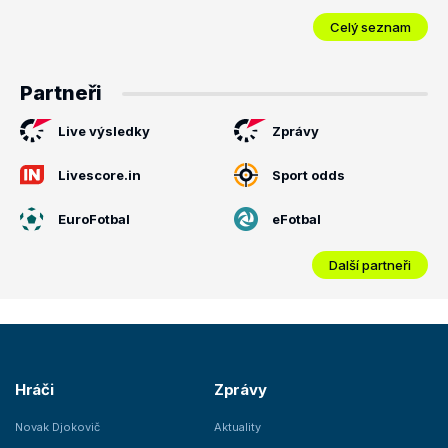
Celý seznam
Partneři
Live výsledky
Zprávy
Livescore.in
Sport odds
EuroFotbal
eFotbal
Další partneři
Hráči
Zprávy
Novak Djokovič
Aktuality