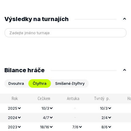
Výsledky na turnajích
Bilance hráče
Dvouhra
Čtyřhra
Smíšené čtyřhry
Rok
Celkem
Antuka
Tvrdý p.
H
-
2025
10/3
10/3
-
2024
4/7
2/4
2023
18/16
7/6
8/6