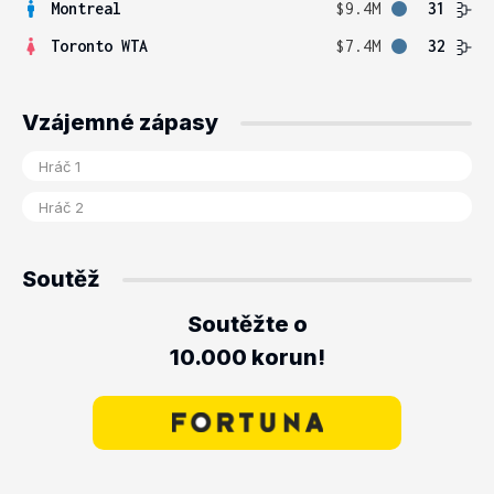
Montreal
$9.4M
31
Toronto WTA
$7.4M
32
Vzájemné zápasy
Soutěž
Soutěžte o
10.000 korun!