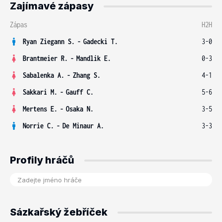
Zajímavé zápasy
Zápas
H2H
Ryan Ziegann S.
-
Gadecki T.
3-0
Brantmeier R.
-
Mandlik E.
0-3
Sabalenka A.
-
Zhang S.
4-1
Sakkari M.
-
Gauff C.
5-6
Mertens E.
-
Osaka N.
3-5
Norrie C.
-
De Minaur A.
3-3
Profily hráčů
Sázkařský žebříček