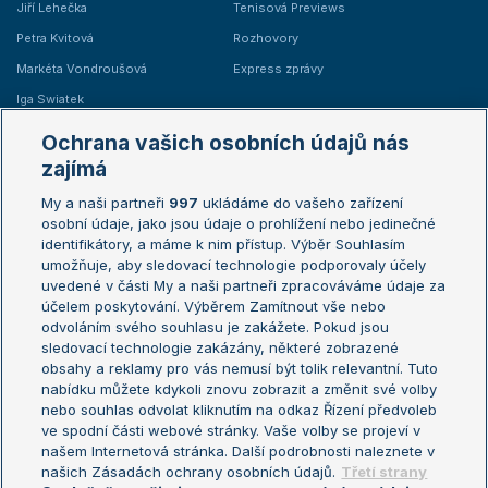
Jiří Lehečka
Tenisová Previews
Petra Kvitová
Rozhovory
Markéta Vondroušová
Express zprávy
Iga Swiatek
Marie Bouzková
Ochrana vašich osobních údajů nás
Žebříčky
Kalendář turnajů
zajímá
My a naši partneři
997
ukládáme do vašeho zařízení
Žebříček ATP (muži)
Australian Open
osobní údaje, jako jsou údaje o prohlížení nebo jedinečné
Žebříček WTA (ženy)
French Open
identifikátory, a máme k nim přístup. Výběr Souhlasím
umožňuje, aby sledovací technologie podporovaly účely
Sázkařský žebříček
Wimbledon
uvedené v části My a naši partneři zpracováváme údaje za
US Open
účelem poskytování. Výběrem Zamítnout vše nebo
odvoláním svého souhlasu je zakážete. Pokud jsou
Turnaj mistrů
sledovací technologie zakázány, některé zobrazené
Turnaj mistryň
obsahy a reklamy pro vás nemusí být tolik relevantní. Tuto
Aktualní trendy
nabídku můžete kdykoli znovu zobrazit a změnit své volby
nebo souhlas odvolat kliknutím na odkaz Řízení předvoleb
ve spodní části webové stránky. Vaše volby se projeví v
Fotbalové přestupy
našem Internetová stránka. Další podrobnosti naleznete v
Livesport Daily
našich Zásadách ochrany osobních údajů.
Třetí strany