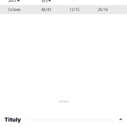
-
-
2017
0/3
Celkem
48/43
12/15
26/16
Tituly