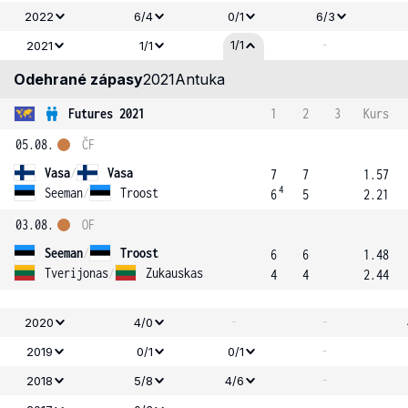
2022
6/4
0/1
6/3
-
1/1
2021
1/1
Odehrané zápasy
2021
Antuka
Futures 2021
1
2
3
Kurs
05.08.
ČF
Vasa
/
Vasa
7
7
1.57
4
Seeman
/
Troost
6
5
2.21
03.08.
OF
Seeman
/
Troost
6
6
1.48
Tverijonas
/
Zukauskas
4
4
2.44
-
-
2020
4/0
-
2019
0/1
0/1
-
2018
5/8
4/6