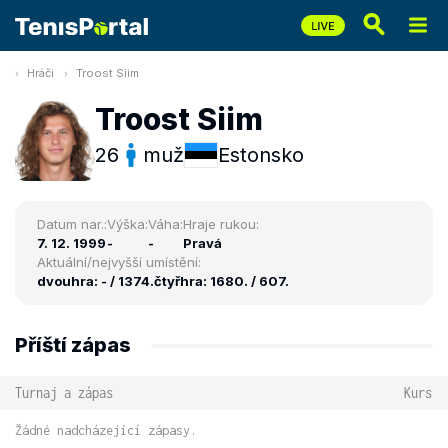
Hráči
Troost Siim
Troost Siim
26
muž
Estonsko
Datum nar.:
Výška:
Váha:
Hraje rukou:
7. 12. 1999
-
-
Pravá
Aktuální/nejvyšší umístění:
dvouhra: - / 1374.
čtyřhra: 1680. / 607.
Příští zápas
Turnaj a zápas
Kurs
Žádné nadcházející zápasy.