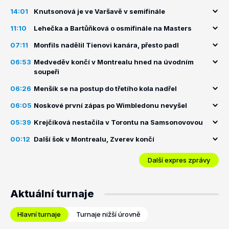
14:01
Knutsonová je ve Varšavě v semifinále
11:10
Lehečka a Bartůňková o osmifinále na Masters
07:11
Monfils nadělil Tienovi kanára, přesto padl
06:53
Medveděv končí v Montrealu hned na úvodním
soupeři
06:26
Menšík se na postup do třetího kola nadřel
06:05
Noskové první zápas po Wimbledonu nevyšel
05:39
Krejčíková nestačila v Torontu na Samsonovovou
00:12
Další šok v Montrealu, Zverev končí
Další expres zprávy
Aktuální turnaje
Hlavní turnaje
Turnaje nižší úrovně