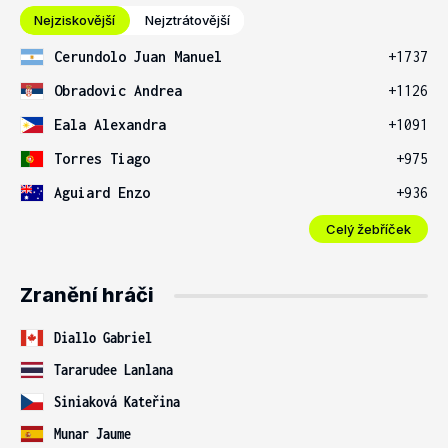
Nejziskovější
Nejztrátovější
Cerundolo Juan Manuel
+1737
Obradovic Andrea
+1126
Eala Alexandra
+1091
Torres Tiago
+975
Aguiard Enzo
+936
Celý žebříček
Zranění hráči
Diallo Gabriel
Tararudee Lanlana
Siniaková Kateřina
Munar Jaume