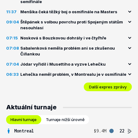
semifinále
11:37
Menšíka čeká těžký boj o osmifinále na Masters
09:04
Štěpánek s volbou povrchu proti Spojeným státům
nesouhlasí
07:15
Nosková s Bouzkovou dohrály i ve čtyřhře
07:08
Sabalenková neměla problém ani se zkušenou
Číňankou
07:04
Jódar vyřídil i Musettiho a vyzve Lehečku
06:33
Lehečka neměl problém, v Montrealu je v osmifinále
Další expres zprávy
Aktuální turnaje
Hlavní turnaje
Turnaje nižší úrovně
Montreal
$9.4M
22