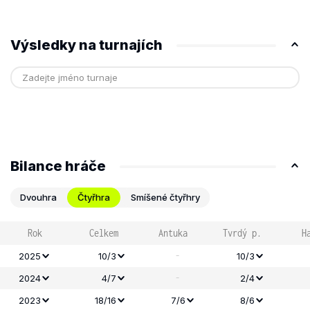
Výsledky na turnajích
Bilance hráče
Dvouhra
Čtyřhra
Smíšené čtyřhry
Rok
Celkem
Antuka
Tvrdý p.
H
-
2025
10/3
10/3
-
2024
4/7
2/4
2023
18/16
7/6
8/6