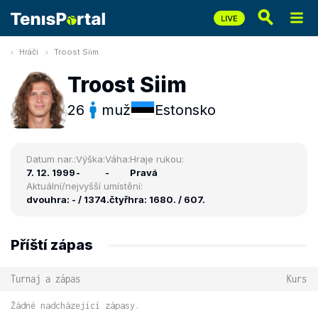
Hráči
Troost Siim
Troost Siim
26
muž
Estonsko
Datum nar.:
Výška:
Váha:
Hraje rukou:
7. 12. 1999
-
-
Pravá
Aktuální/nejvyšší umístění:
dvouhra: - / 1374.
čtyřhra: 1680. / 607.
Příští zápas
Turnaj a zápas
Kurs
Žádné nadcházející zápasy.