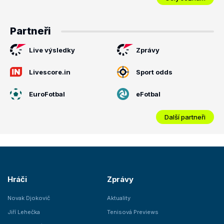
Partneři
Live výsledky
Zprávy
Livescore.in
Sport odds
EuroFotbal
eFotbal
Další partneři
Hráči
Zprávy
Novak Djokovič
Aktuality
Jiří Lehečka
Tenisová Previews