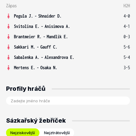
Zápas
H2H
Pegula J.
-
Shnaider D.
4-0
Svitolina E.
-
Anisimova A.
4-1
Brantmeier R.
-
Mandlik E.
0-3
Sakkari M.
-
Gauff C.
5-6
Sabalenka A.
-
Alexandrova E.
5-4
Mertens E.
-
Osaka N.
3-5
Profily hráčů
Sázkařský žebříček
Nejziskovější
Nejztrátovější