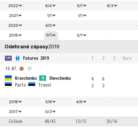
2022
6/4
0/1
6/3
-
2021
1/1
1/1
-
-
2020
4/0
-
0/1
2019
0/1
Odehrané zápasy
2019
Futures 2019
1
2
3
Kurs
19.07.
OF
Kravchenko
/
Shevchenko
6
6
Parts
/
Troost
2
2
-
2018
5/8
4/6
-
-
2017
0/3
Celkem
48/43
12/15
26/16