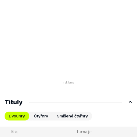
Tituly
Dvouhry
Čtyřhry
Smíšené čtyřhry
Rok
Turnaje