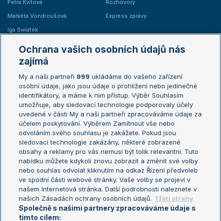
Petra Kvitová
Rozhovory
Markéta Vondroušová
Express zprávy
Iga Swiatek
Marie Bouzková
Ochrana vašich osobních údajů nás
Žebříčky
Kalendář turnajů
zajímá
My a naši partneři
999
ukládáme do vašeho zařízení
Žebříček ATP (muži)
Australian Open
osobní údaje, jako jsou údaje o prohlížení nebo jedinečné
Žebříček WTA (ženy)
French Open
identifikátory, a máme k nim přístup. Výběr Souhlasím
umožňuje, aby sledovací technologie podporovaly účely
Sázkařský žebříček
Wimbledon
uvedené v části My a naši partneři zpracováváme údaje za
US Open
účelem poskytování. Výběrem Zamítnout vše nebo
odvoláním svého souhlasu je zakážete. Pokud jsou
Turnaj mistrů
sledovací technologie zakázány, některé zobrazené
Turnaj mistryň
obsahy a reklamy pro vás nemusí být tolik relevantní. Tuto
Aktualní trendy
nabídku můžete kdykoli znovu zobrazit a změnit své volby
nebo souhlas odvolat kliknutím na odkaz Řízení předvoleb
ve spodní části webové stránky. Vaše volby se projeví v
Fotbalové přestupy
našem Internetová stránka. Další podrobnosti naleznete v
Livesport Daily
našich Zásadách ochrany osobních údajů.
Třetí strany
Společně s našimi partnery zpracováváme údaje s
LS Prague Open
tímto cílem: