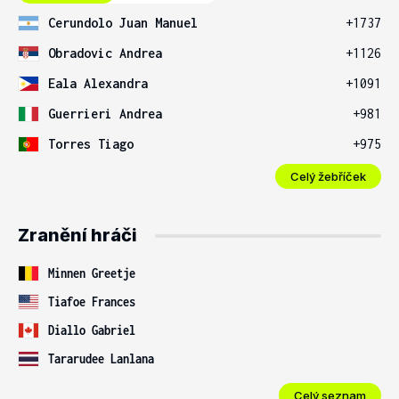
Cerundolo Juan Manuel
+1737
Obradovic Andrea
+1126
Eala Alexandra
+1091
Guerrieri Andrea
+981
Torres Tiago
+975
Celý žebříček
Zranění hráči
Minnen Greetje
Tiafoe Frances
Diallo Gabriel
Tararudee Lanlana
Celý seznam