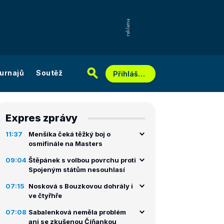
urnajů
Soutěž
Přihlášení
Expres zprávy
11:37
Menšíka čeká těžký boj o
osmifinále na Masters
09:04
Štěpánek s volbou povrchu proti
Spojeným státům nesouhlasí
07:15
Nosková s Bouzkovou dohrály i
ve čtyřhře
07:08
Sabalenková neměla problém
ani se zkušenou Číňankou