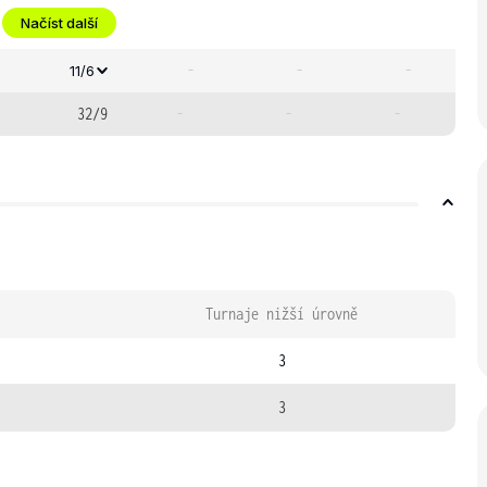
Načíst další
-
-
-
11/6
32/9
-
-
-
Turnaje nižší úrovně
3
3