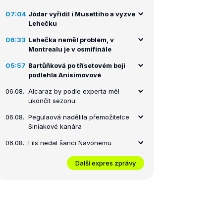
07:04
Jódar vyřídil i Musettiho a vyzve
Lehečku
06:33
Lehečka neměl problém, v
Montrealu je v osmifinále
05:57
Bartůňková po třísetovém boji
podlehla Anisimovové
06.08.
Alcaraz by podle experta měl
ukončit sezonu
06.08.
Pegulaová nadělila přemožitelce
Siniakové kanára
06.08.
Fils nedal šanci Navonemu
Další expres zprávy