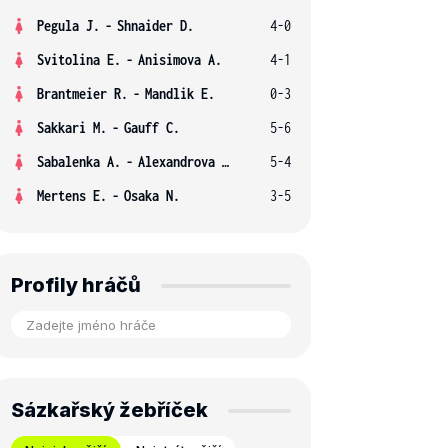
Pegula J.
-
Shnaider D.
4-0
Svitolina E.
-
Anisimova A.
4-1
Brantmeier R.
-
Mandlik E.
0-3
Sakkari M.
-
Gauff C.
5-6
Sabalenka A.
-
Alexandrova E.
5-4
Mertens E.
-
Osaka N.
3-5
Profily hráčů
Sázkařský žebříček