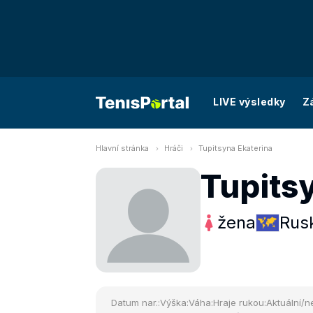
LIVE výsledky
Z
Hlavní stránka
Hráči
Tupitsyna Ekaterina
Tupits
žena
Rus
Datum nar.:
Výška:
Váha:
Hraje rukou:
Aktuální/ne