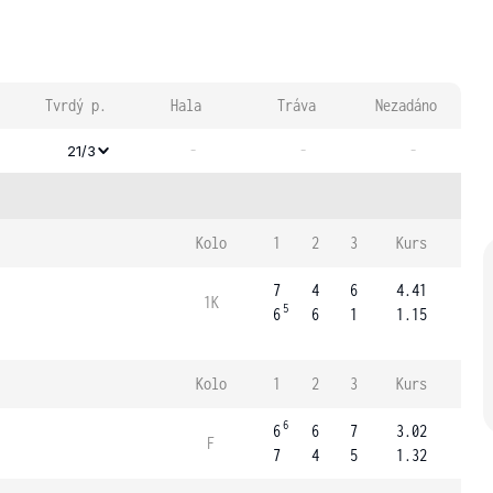
Tvrdý p.
Hala
Tráva
Nezadáno
-
-
-
21/3
Kolo
1
2
3
Kurs
7
4
6
4.41
1K
5
6
6
1
1.15
Kolo
1
2
3
Kurs
6
6
6
7
3.02
F
7
4
5
1.32