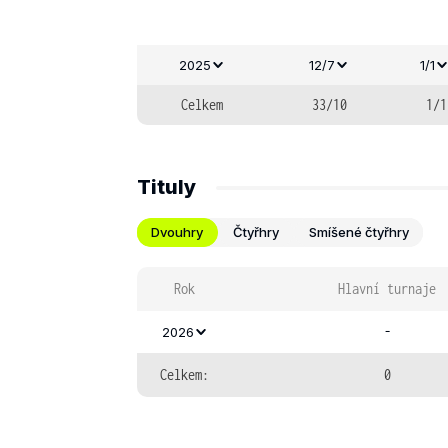
2025
12/7
1/1
Celkem
33/10
1/1
Tituly
Dvouhry
Čtyřhry
Smíšené čtyřhry
Rok
Hlavní turnaje
-
2026
Celkem:
0