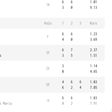
6
6
1.01
1K
3
0
9.13
Kolo
1
2
3
Kurs
6
6
1.23
F
4
0
3.69
6
7
2.37
SF
s
3
5
1.51
3
1.14
ČF
0
4.65
4
6
6
1.03
OF
6
2
4
7.85
6
6
1.03
1K
s Maria
0
2
7.91