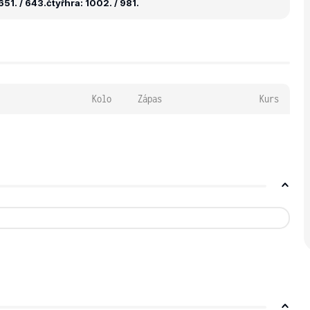
51. / 643.
čtyřhra: 1002. / 981.
Kolo
Zápas
Kurs