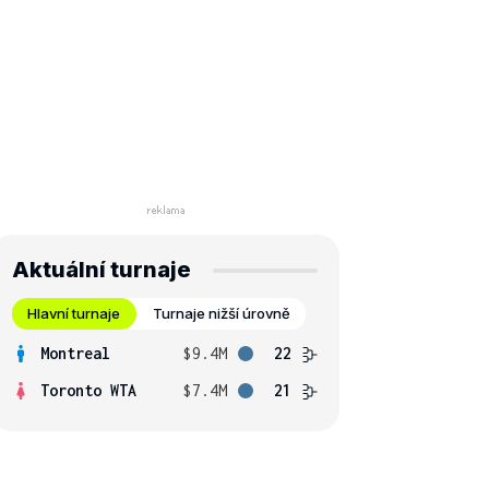
Aktuální turnaje
Hlavní turnaje
Turnaje nižší úrovně
Montreal
$9.4M
22
Toronto WTA
$7.4M
21