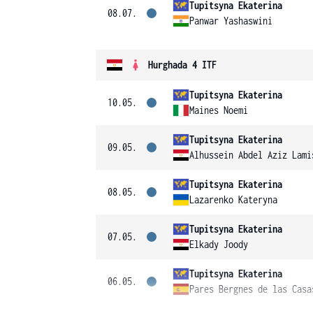
Tupitsyna Ekaterina
08.07.
Panwar Yashaswini
Hurghada 4 ITF
Tupitsyna Ekaterina
10.05.
Maines Noemi
Tupitsyna Ekaterina
09.05.
Alhussein Abdel Aziz Lami
Tupitsyna Ekaterina
08.05.
Lazarenko Kateryna
Tupitsyna Ekaterina
07.05.
Elkady Joody
Tupitsyna Ekaterina
06.05.
Pares Bergnes de las Casa