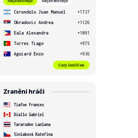
Nejziskovější
Nejztrátovější
Cerundolo Juan Manuel
+1737
Obradovic Andrea
+1126
Eala Alexandra
+1091
Torres Tiago
+975
Aguiard Enzo
+936
Celý žebříček
Zranění hráči
Tiafoe Frances
Diallo Gabriel
Tararudee Lanlana
Siniaková Kateřina