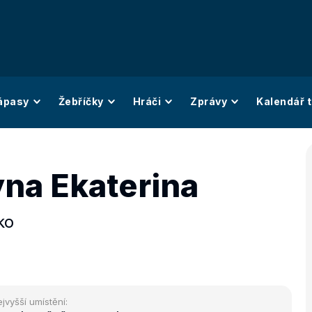
ápasy
Žebříčky
Hráči
Zprávy
Kalendář t
yna Ekaterina
ko
jvyšší umístění: