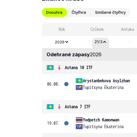
Dvouhra
Čtyřhra
Smíšené čtyřhry
Rok
Celkem
Antuka
-
21/3
2026
Odehrané zápasy
2026
Astana 10 ITF
Arystanbekova Asylzhan
06.08.
Tupitsyna Ekaterina
Astana 7 ITF
Yodpetch Kamonwan
19.07.
Tupitsyna Ekaterina