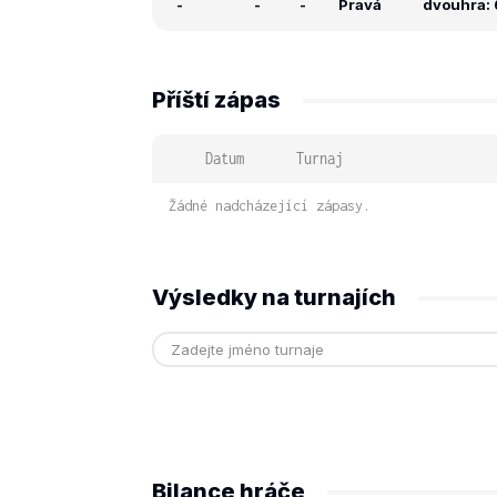
-
-
-
Pravá
dvouhra: 6
Příští zápas
Datum
Turnaj
Žádné nadcházející zápasy.
Výsledky na turnajích
Bilance hráče