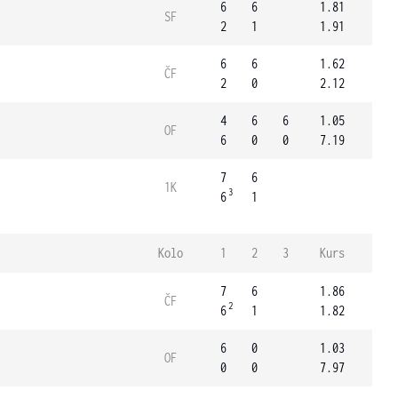
6
6
1.81
SF
2
1
1.91
6
6
1.62
ČF
2
0
2.12
4
6
6
1.05
OF
6
0
0
7.19
7
6
1K
3
6
1
Kolo
1
2
3
Kurs
7
6
1.86
ČF
2
6
1
1.82
6
0
1.03
OF
0
0
7.97