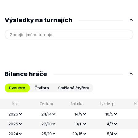
Výsledky na turnajích
Bilance hráče
Dvouhra
Čtyřhra
Smíšené čtyřhry
Rok
Celkem
Antuka
Tvrdý p.
H
2026
24/14
14/9
10/5
2025
22/18
18/11
4/7
2024
25/19
20/15
5/4