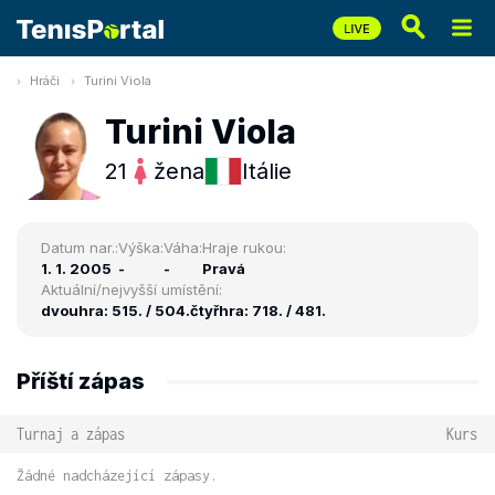
Hráči
Turini Viola
Turini Viola
21
žena
Itálie
Datum nar.:
Výška:
Váha:
Hraje rukou:
1. 1. 2005
-
-
Pravá
Aktuální/nejvyšší umístění:
dvouhra: 515. / 504.
čtyřhra: 718. / 481.
Příští zápas
Turnaj a zápas
Kurs
Žádné nadcházející zápasy.