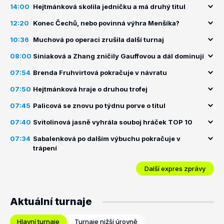
14:00
Hejtmánková skolila jedničku a má druhý titul
12:20
Konec Čechů, nebo povinná výhra Menšíka?
10:36
Muchová po operaci zrušila další turnaj
08:00
Siniaková a Zhang zničily Gauffovou a dál dominují
07:54
Brenda Fruhvirtová pokračuje v návratu
07:50
Hejtmánková hraje o druhou trofej
07:45
Palicová se znovu po týdnu porve o titul
07:40
Svitolinová jasně vyhrála souboj hráček TOP 10
07:34
Sabalenková po dalším výbuchu pokračuje v
trápení
Další expres zprávy
Aktuální turnaje
Hlavní turnaje
Turnaje nižší úrovně