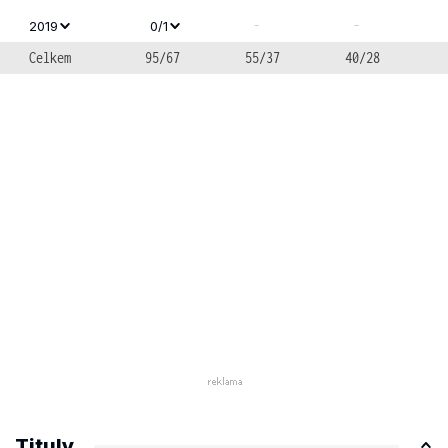
-
-
2019
0/1
Celkem
95/67
55/37
40/28
Tituly