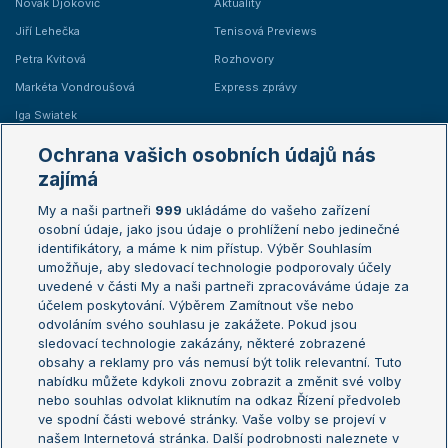
Novak Djokovič
Aktuality
Jiří Lehečka
Tenisová Previews
Petra Kvitová
Rozhovory
Markéta Vondroušová
Express zprávy
Iga Swiatek
Marie Bouzková
Ochrana vašich osobních údajů nás
Žebříčky
Kalendář turnajů
zajímá
My a naši partneři
999
ukládáme do vašeho zařízení
Žebříček ATP (muži)
Australian Open
osobní údaje, jako jsou údaje o prohlížení nebo jedinečné
Žebříček WTA (ženy)
French Open
identifikátory, a máme k nim přístup. Výběr Souhlasím
umožňuje, aby sledovací technologie podporovaly účely
Sázkařský žebříček
Wimbledon
uvedené v části My a naši partneři zpracováváme údaje za
US Open
účelem poskytování. Výběrem Zamítnout vše nebo
odvoláním svého souhlasu je zakážete. Pokud jsou
Turnaj mistrů
sledovací technologie zakázány, některé zobrazené
Turnaj mistryň
obsahy a reklamy pro vás nemusí být tolik relevantní. Tuto
Aktualní trendy
nabídku můžete kdykoli znovu zobrazit a změnit své volby
nebo souhlas odvolat kliknutím na odkaz Řízení předvoleb
ve spodní části webové stránky. Vaše volby se projeví v
Fotbalové přestupy
našem Internetová stránka. Další podrobnosti naleznete v
Livesport Daily