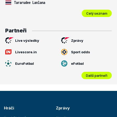
Tararudee Lanlana
Celý seznam
Partneři
Live výsledky
Zprávy
Livescore.in
Sport odds
EuroFotbal
eFotbal
Další partneři
Hráči
Zprávy