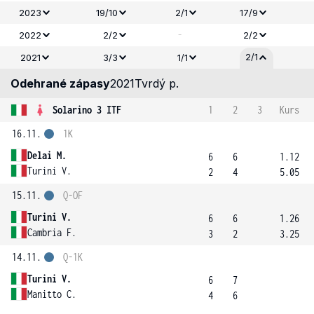
2023
19/10
2/1
17/9
-
2022
2/2
2/2
2/1
2021
3/3
1/1
Odehrané zápasy
2021
Tvrdý p.
Solarino 3 ITF
1
2
3
Kurs
16.11.
1K
Delai M.
6
6
1.12
Turini V.
2
4
5.05
15.11.
Q-OF
Turini V.
6
6
1.26
Cambria F.
3
2
3.25
14.11.
Q-1K
Turini V.
6
7
Manitto C.
4
6