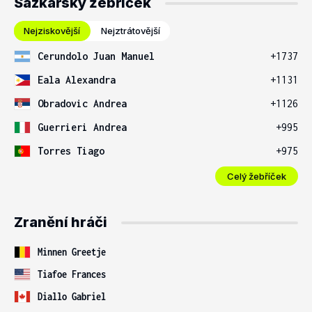
Sázkařský žebříček
Nejziskovější
Nejztrátovější
Cerundolo Juan Manuel
+1737
Eala Alexandra
+1131
Obradovic Andrea
+1126
Guerrieri Andrea
+995
Torres Tiago
+975
Celý žebříček
Zranění hráči
Minnen Greetje
Tiafoe Frances
Diallo Gabriel