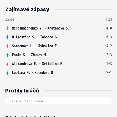
Zajímavé zápasy
Zápas
H2H
Miroshnichenko V.
-
Khatamova S.
4-0
D'Agostino S.
-
Tabacco G.
0-3
Samsonova L.
-
Rybakina E.
4-2
Fomin S.
-
Zhukov M.
2-3
Alexandrova E.
-
Svitolina E.
1-3
Lootsma N.
-
Koenders R.
2-1
Profily hráčů