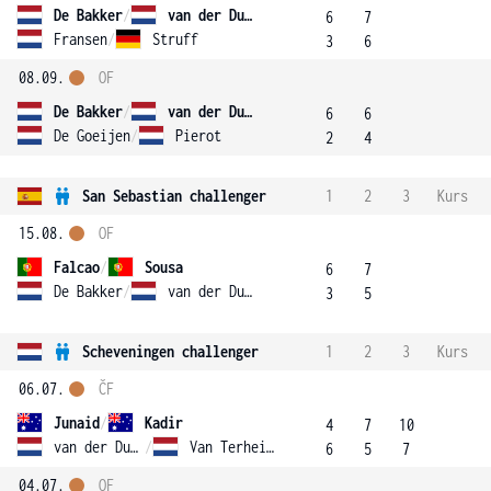
De Bakker
/
van der Duim
6
7
Fransen
/
Struff
3
6
08.09.
OF
De Bakker
/
van der Duim
6
6
De Goeijen
/
Pierot
2
4
San Sebastian challenger
1
2
3
Kurs
15.08.
OF
Falcao
/
Sousa
6
7
De Bakker
/
van der Duim
3
5
Scheveningen challenger
1
2
3
Kurs
06.07.
ČF
Junaid
/
Kadir
4
7
10
van der Duim
/
Van Terheijden
6
5
7
04.07.
OF