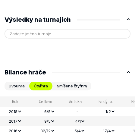
Výsledky na turnajích
Bilance hráče
Dvouhra
Čtyřhra
Smíšené čtyřhry
Rok
Celkem
Antuka
Tvrdý p.
H
-
2018
6/5
1/2
-
2017
9/5
4/1
2016
32/12
5/4
17/4