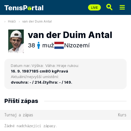
Hráči
van der Duim Antal
van der Duim Antal
38
muž
Nizozemí
Datum nar.:
Výška:
Váha:
Hraje rukou:
16. 9. 1987
185 cm
80 kg
Pravá
Aktuální/nejvyšší umístění:
dvouhra: - / 214.
čtyřhra: - / 149.
Příští zápas
Turnaj a zápas
Kurs
Žádné nadcházející zápasy.