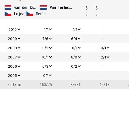
van der Duim
/
Van Terheijden
6
6
Lojda
/
Mertl
3
3
-
2010
1/1
1/1
-
2009
7/6
6/4
2008
0/2
0/1
0/1
2007
10/1
8/0
2/1
-
2006
0/3
0/2
-
-
2005
0/1
Celkem
160/75
80/31
42/18