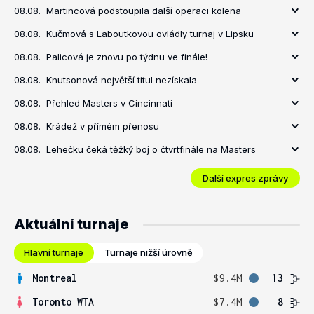
08.08.
Martincová podstoupila další operaci kolena
08.08.
Kučmová s Laboutkovou ovládly turnaj v Lipsku
08.08.
Palicová je znovu po týdnu ve finále!
08.08.
Knutsonová největší titul nezískala
08.08.
Přehled Masters v Cincinnati
08.08.
Krádež v přímém přenosu
08.08.
Lehečku čeká těžký boj o čtvrtfinále na Masters
Další expres zprávy
Aktuální turnaje
Hlavní turnaje
Turnaje nižší úrovně
Montreal
$9.4M
13
Toronto WTA
$7.4M
8