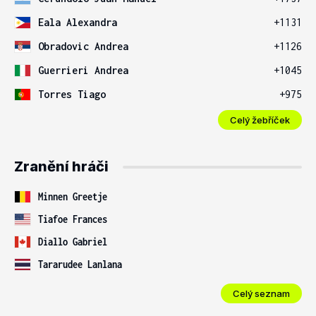
Eala Alexandra
+1131
Obradovic Andrea
+1126
Guerrieri Andrea
+1045
Torres Tiago
+975
Celý žebříček
Zranění hráči
Minnen Greetje
Tiafoe Frances
Diallo Gabriel
Tararudee Lanlana
Celý seznam