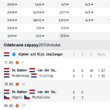
2015
13/6
0/1
9/2
2014
32/14
21/7
9/5
2013
38/12
23/3
4/3
-
2012
7/5
7/5
-
5/2
2011
5/2
Odehrané zápasy
2011
Antuka
Alphen a/d Rijn challenger
1
2
3
Kurs
11.09.
F
De Bakker
/
van der Duim
6
6
10
1.67
Middelkoop
/
Sijsling
4
7
6
1.95
10.09.
SF
De Bakker
/
van der Duim
6
6
Vögeli
/
Michalicka
3
2
09.09.
ČF