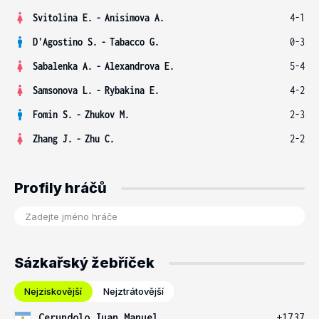
Svitolina E.
-
Anisimova A.
4-1
D'Agostino S.
-
Tabacco G.
0-3
Sabalenka A.
-
Alexandrova E.
5-4
Samsonova L.
-
Rybakina E.
4-2
Fomin S.
-
Zhukov M.
2-3
Zhang J.
-
Zhu C.
2-2
Profily hráčů
Sázkařský žebříček
Nejziskovější
Nejztrátovější
Cerundolo Juan Manuel
+1737