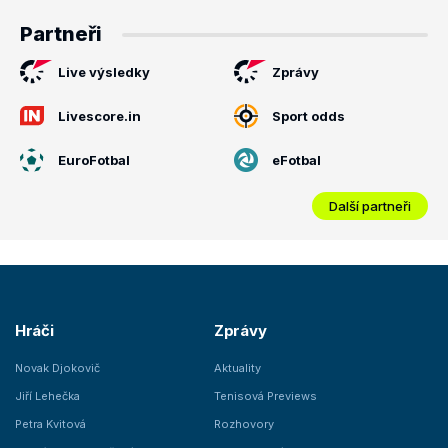
Partneři
Live výsledky
Zprávy
Livescore.in
Sport odds
EuroFotbal
eFotbal
Další partneři
Hráči
Zprávy
Novak Djokovič
Aktuality
Jiří Lehečka
Tenisová Previews
Petra Kvitová
Rozhovory