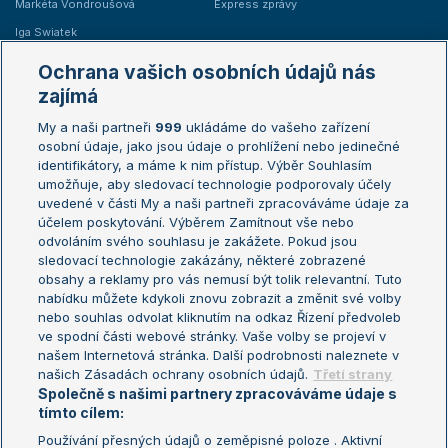
Markéta Vondroušová
Express zprávy
Iga Swiatek
Marie Bouzková
Ochrana vašich osobních údajů nás
Žebříčky
Kalendář turnajů
zajímá
My a naši partneři
999
ukládáme do vašeho zařízení
Žebříček ATP (muži)
Australian Open
osobní údaje, jako jsou údaje o prohlížení nebo jedinečné
Žebříček WTA (ženy)
French Open
identifikátory, a máme k nim přístup. Výběr Souhlasím
umožňuje, aby sledovací technologie podporovaly účely
Sázkařský žebříček
Wimbledon
uvedené v části My a naši partneři zpracováváme údaje za
US Open
účelem poskytování. Výběrem Zamítnout vše nebo
odvoláním svého souhlasu je zakážete. Pokud jsou
Turnaj mistrů
sledovací technologie zakázány, některé zobrazené
Turnaj mistryň
obsahy a reklamy pro vás nemusí být tolik relevantní. Tuto
Aktualní trendy
nabídku můžete kdykoli znovu zobrazit a změnit své volby
nebo souhlas odvolat kliknutím na odkaz Řízení předvoleb
ve spodní části webové stránky. Vaše volby se projeví v
Fotbalové přestupy
našem Internetová stránka. Další podrobnosti naleznete v
Livesport Daily
našich Zásadách ochrany osobních údajů.
Třetí strany
Společně s našimi partnery zpracováváme údaje s
LS Prague Open
tímto cílem:
Používání přesných údajů o zeměpisné poloze . Aktivní