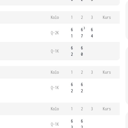
Kolo
1
2
3
Kurs
3
6
6
6
Q-2K
1
7
4
6
6
Q-1K
2
0
Kolo
1
2
3
Kurs
6
6
Q-1K
2
2
Kolo
1
2
3
Kurs
6
6
Q-1K
3
2