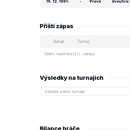
19. 12. 1991
-
-
Pravá
dvouhra: 
Příští zápas
Datum
Turnaj
Žádné nadcházející zápasy.
Výsledky na turnajích
Bilance hráče