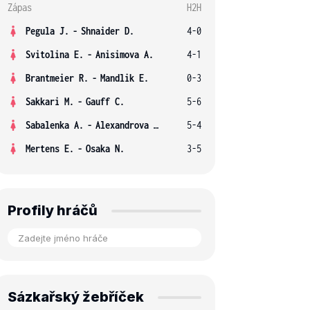
Zápas
H2H
Pegula J.
-
Shnaider D.
4-0
Svitolina E.
-
Anisimova A.
4-1
Brantmeier R.
-
Mandlik E.
0-3
Sakkari M.
-
Gauff C.
5-6
Sabalenka A.
-
Alexandrova E.
5-4
Mertens E.
-
Osaka N.
3-5
Profily hráčů
Sázkařský žebříček