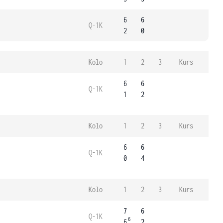
6
6
Q-1K
2
0
Kolo
1
2
3
Kurs
6
6
Q-1K
1
2
Kolo
1
2
3
Kurs
6
6
Q-1K
0
4
Kolo
1
2
3
Kurs
7
6
Q-1K
6
6
2