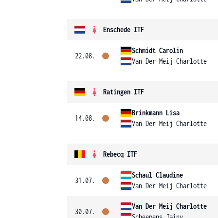
Enschede ITF
Schmidt Carolin
22.08.
Van Der Meij Charlotte
Ratingen ITF
Brinkmann Lisa
14.08.
Van Der Meij Charlotte
Rebecq ITF
Schaul Claudine
31.07.
Van Der Meij Charlotte
Van Der Meij Charlotte
30.07.
Scheepens Jainy