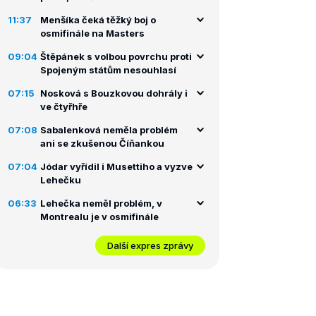
11:37
Menšíka čeká těžký boj o
osmifinále na Masters
09:04
Štěpánek s volbou povrchu proti
Spojeným státům nesouhlasí
07:15
Nosková s Bouzkovou dohrály i
ve čtyřhře
07:08
Sabalenková neměla problém
ani se zkušenou Číňankou
07:04
Jódar vyřídil i Musettiho a vyzve
Lehečku
06:33
Lehečka neměl problém, v
Montrealu je v osmifinále
Další expres zprávy