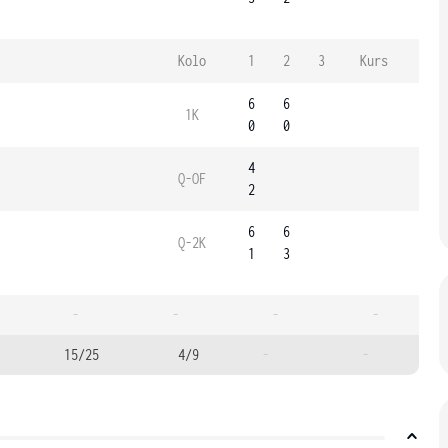
Kolo
1
2
3
Kurs
6
6
1K
0
0
4
Q-OF
2
6
6
Q-2K
1
3
-
-
-
-
15/25
4/9
-
-