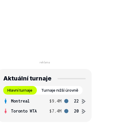
Aktuální turnaje
Hlavní turnaje
Turnaje nižší úrovně
Montreal
$9.4M
22
Toronto WTA
$7.4M
20