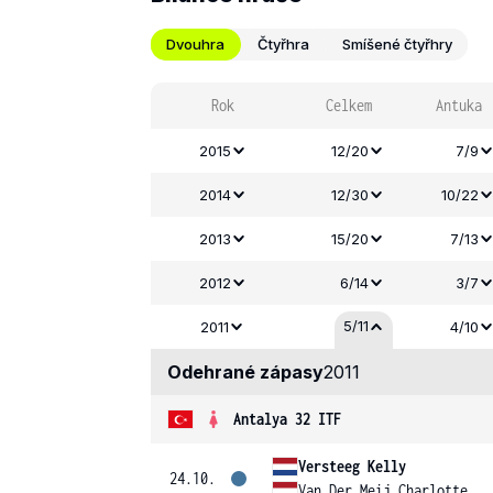
Dvouhra
Čtyřhra
Smíšené čtyřhry
Rok
Celkem
Antuka
2015
12/20
7/9
2014
12/30
10/22
2013
15/20
7/13
2012
6/14
3/7
5/11
2011
4/10
Odehrané zápasy
2011
Antalya 32 ITF
Versteeg Kelly
24.10.
Van Der Meij Charlotte