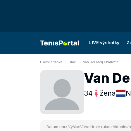
LIVE výsledky
Z
Hlavní stránka
Hráči
Van Der Meij Charlotte
Van Der
34
žena
N
Datum nar.:
Výška:
Váha:
Hraje rukou:
Aktuální/n