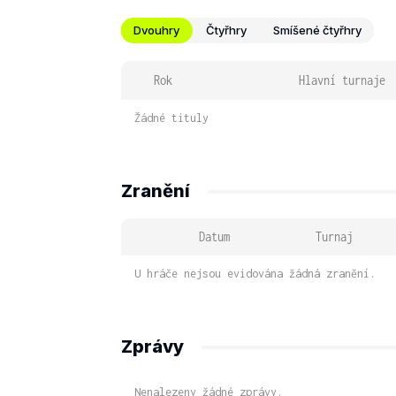
Dvouhry
Čtyřhry
Smíšené čtyřhry
Rok
Hlavní turnaje
Žádné tituly
Zranění
Datum
Turnaj
U hráče nejsou evidována žádná zranění.
Zprávy
Nenalezeny žádné zprávy.