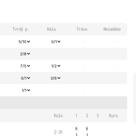
Tvrdý p.
Hala
Tráva
Nezadáno
-
-
5/10
0/1
-
-
-
2/8
-
-
7/5
1/2
-
-
0/1
3/6
-
-
-
1/1
Kolo
1
2
3
Kurs
6
6
Q-2K
3
3