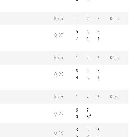
Kolo
1
2
3
Kurs
5
6
6
Q-OF
7
4
4
Kolo
1
2
3
Kurs
6
3
6
Q-2K
4
6
1
Kolo
1
2
3
Kurs
6
7
Q-2K
4
0
6
3
6
7
Q-1K
6
2
5