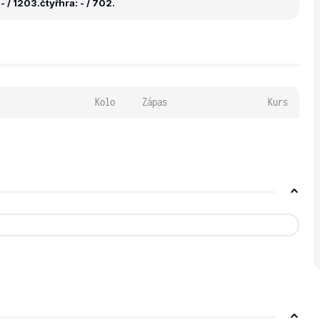
- / 1203.
čtyřhra: - / 702.
Kolo
Zápas
Kurs