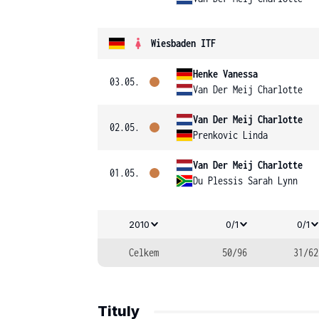
Wiesbaden ITF
Henke Vanessa
03.05.
Van Der Meij Charlotte
Van Der Meij Charlotte
02.05.
Prenkovic Linda
Van Der Meij Charlotte
01.05.
Du Plessis Sarah Lynn
2010
0/1
0/1
Celkem
50/96
31/62
Tituly