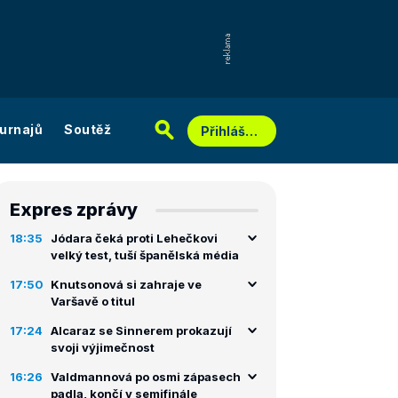
urnajů
Soutěž
Přihlášení
Expres zprávy
18:35
Jódara čeká proti Lehečkovi
velký test, tuší španělská média
17:50
Knutsonová si zahraje ve
Varšavě o titul
17:24
Alcaraz se Sinnerem prokazují
svoji výjimečnost
16:26
Valdmannová po osmi zápasech
padla, končí v semifinále