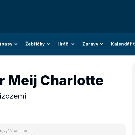
ápasy
Žebříčky
Hráči
Zprávy
Kalendář t
 Meij Charlotte
izozemí
ejvyšší umístění: