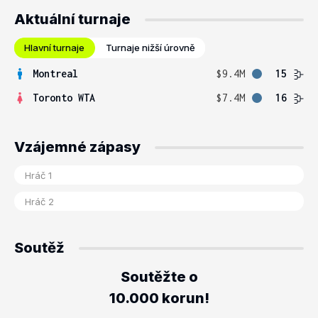
Aktuální turnaje
Hlavní turnaje
Turnaje nižší úrovně
Montreal
$9.4M
15
Toronto WTA
$7.4M
16
Vzájemné zápasy
Soutěž
Soutěžte o
10.000 korun!