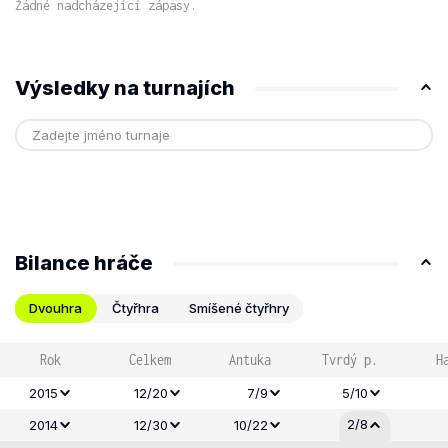
Žádné nadcházející zápasy.
Výsledky na turnajích
Bilance hráče
Dvouhra
Čtyřhra
Smíšené čtyřhry
Rok
Celkem
Antuka
Tvrdý p.
H
2015
12/20
7/9
5/10
2/8
2014
12/30
10/22