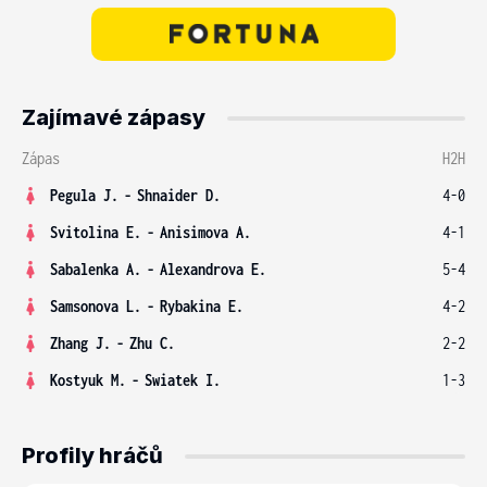
Zajímavé zápasy
Zápas
H2H
Pegula J.
-
Shnaider D.
4-0
Svitolina E.
-
Anisimova A.
4-1
Sabalenka A.
-
Alexandrova E.
5-4
Samsonova L.
-
Rybakina E.
4-2
Zhang J.
-
Zhu C.
2-2
Kostyuk M.
-
Swiatek I.
1-3
Profily hráčů