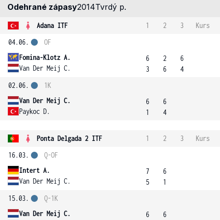
Odehrané zápasy
2014
Tvrdý p.
Adana ITF
1
2
3
Kurs
04.06.
OF
Fomina-Klotz A.
6
2
6
Van Der Meij C.
3
6
4
02.06.
1K
Van Der Meij C.
6
6
Paykoc D.
1
4
Ponta Delgada 2 ITF
1
2
3
Kurs
16.03.
Q-OF
Intert A.
7
6
Van Der Meij C.
5
1
15.03.
Q-1K
Van Der Meij C.
6
6