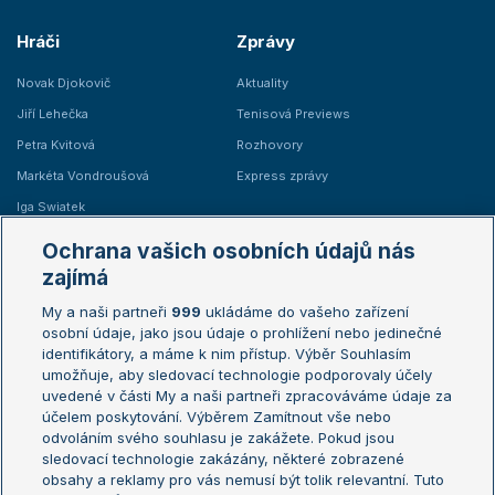
Hráči
Zprávy
Novak Djokovič
Aktuality
Jiří Lehečka
Tenisová Previews
Petra Kvitová
Rozhovory
Markéta Vondroušová
Express zprávy
Iga Swiatek
Marie Bouzková
Ochrana vašich osobních údajů nás
Žebříčky
Kalendář turnajů
zajímá
My a naši partneři
999
ukládáme do vašeho zařízení
Žebříček ATP (muži)
Australian Open
osobní údaje, jako jsou údaje o prohlížení nebo jedinečné
Žebříček WTA (ženy)
French Open
identifikátory, a máme k nim přístup. Výběr Souhlasím
umožňuje, aby sledovací technologie podporovaly účely
Sázkařský žebříček
Wimbledon
uvedené v části My a naši partneři zpracováváme údaje za
US Open
účelem poskytování. Výběrem Zamítnout vše nebo
odvoláním svého souhlasu je zakážete. Pokud jsou
Turnaj mistrů
sledovací technologie zakázány, některé zobrazené
Turnaj mistryň
obsahy a reklamy pro vás nemusí být tolik relevantní. Tuto