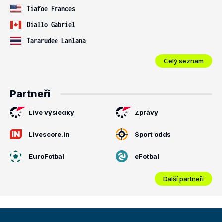
Tiafoe Frances
Diallo Gabriel
Tararudee Lanlana
Celý seznam
Partneři
Live výsledky
Zprávy
Livescore.in
Sport odds
EuroFotbal
eFotbal
Další partneři