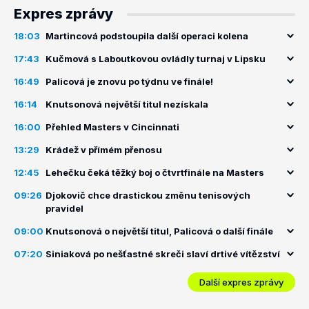
Expres zprávy
18:03
Martincová podstoupila další operaci kolena
17:43
Kučmová s Laboutkovou ovládly turnaj v Lipsku
16:49
Palicová je znovu po týdnu ve finále!
16:14
Knutsonová největší titul nezískala
16:00
Přehled Masters v Cincinnati
13:29
Krádež v přímém přenosu
12:45
Lehečku čeká těžký boj o čtvrtfinále na Masters
09:26
Djokovič chce drastickou změnu tenisových
pravidel
09:00
Knutsonová o největší titul, Palicová o další finále
07:20
Siniaková po nešťastné skreči slaví drtivé vítězství
Další expres zprávy