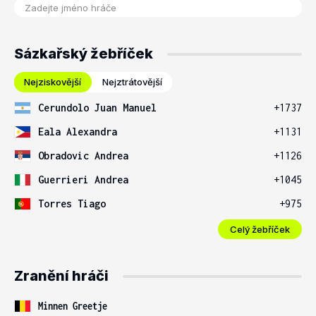
Sázkařský žebříček
Nejziskovější
Nejztrátovější
Cerundolo Juan Manuel
+1737
Eala Alexandra
+1131
Obradovic Andrea
+1126
Guerrieri Andrea
+1045
Torres Tiago
+975
Celý žebříček
Zranění hráči
Minnen Greetje