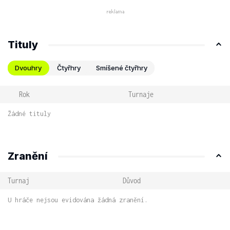
Tituly
Dvouhry
Čtyřhry
Smíšené čtyřhry
Rok
Turnaje
Žádné tituly
Zranění
Turnaj
Důvod
U hráče nejsou evidována žádná zranění.