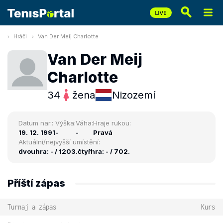
Hráči
Van Der Meij Charlotte
Van Der Meij
Charlotte
34
žena
Nizozemí
Datum nar.:
Výška:
Váha:
Hraje rukou:
19. 12. 1991
-
-
Pravá
Aktuální/nejvyšší umístění:
dvouhra: - / 1203.
čtyřhra: - / 702.
Příští zápas
Turnaj a zápas
Kurs