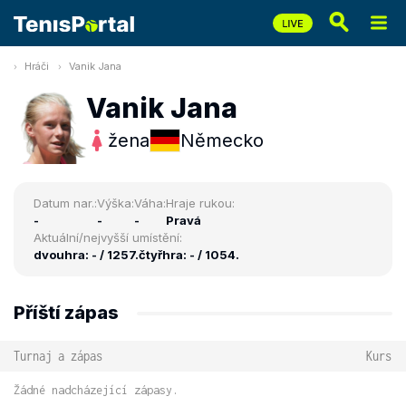
Hráči
Vanik Jana
Vanik Jana
žena
Německo
Datum nar.:
Výška:
Váha:
Hraje rukou:
-
-
-
Pravá
Aktuální/nejvyšší umístění:
dvouhra: - / 1257.
čtyřhra: - / 1054.
Příští zápas
Turnaj a zápas
Kurs
Žádné nadcházející zápasy.