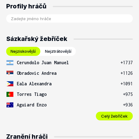
Profily hráčů
Sázkařský žebříček
Nejziskovější
Nejztrátovější
Cerundolo Juan Manuel
+1737
Obradovic Andrea
+1126
Eala Alexandra
+1091
Torres Tiago
+975
Aguiard Enzo
+936
Celý žebříček
Zranění hráči