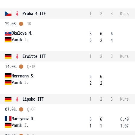
Praha 4 ITF
1
2
3
Kurs
29.08.
1K
Okalova M.
3
6
6
Vanik J.
6
2
4
Erwitte ITF
1
2
3
Kurs
14.08.
Q-1K
Herrmann S.
6
6
Vanik J.
2
2
Lipsko ITF
1
2
3
Kurs
07.08.
Q-OF
Martynov D.
6
6
6.40
Vanik J.
1
1
1.07