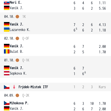
Meri E.
6
4
6
1.11
Vanik J.
3
6
2
5.56
04.10.
1K
Vanik J.
7
2
6
4.13
5
Lazarenko K.
6
6
2
1.18
02.10.
Q-OF
Vanik J.
6
7
2.00
Bulat B.
2
5
1.70
01.10.
Q-1K
Vanik J.
6
7
6
Sopkova K.
1
6
Frýdek-Místek ITF
1
2
3
Kurs
04.09.
Q-2K
Mihokova P.
6
3
10
1.70
Vanik J.
2
6
7
2.00