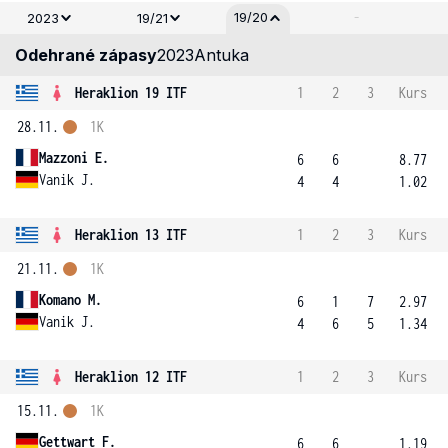
-
19/20
2023
19/21
Odehrané zápasy
2023
Antuka
Heraklion 19 ITF
1
2
3
Kurs
28.11.
1K
Mazzoni E.
6
6
8.77
Vanik J.
4
4
1.02
Heraklion 13 ITF
1
2
3
Kurs
21.11.
1K
Komano M.
6
1
7
2.97
Vanik J.
4
6
5
1.34
Heraklion 12 ITF
1
2
3
Kurs
15.11.
1K
Gettwart F.
6
6
1.19