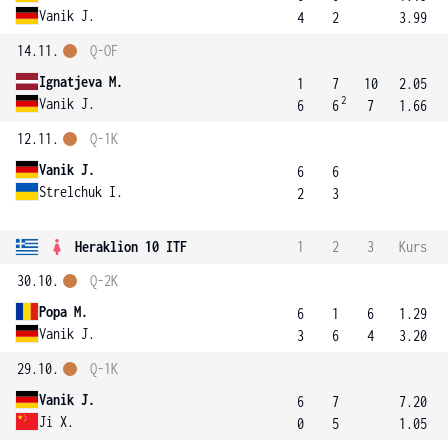
Vanik J.
4
2
3.99
14.11.
Q-OF
Ignatjeva M.
1
7
10
2.05
2
Vanik J.
6
6
7
1.66
12.11.
Q-1K
Vanik J.
6
6
Strelchuk I.
2
3
Heraklion 10 ITF
1
2
3
Kurs
30.10.
Q-2K
Popa M.
6
1
6
1.29
Vanik J.
3
6
4
3.20
29.10.
Q-1K
Vanik J.
6
7
7.20
Ji X.
0
5
1.05