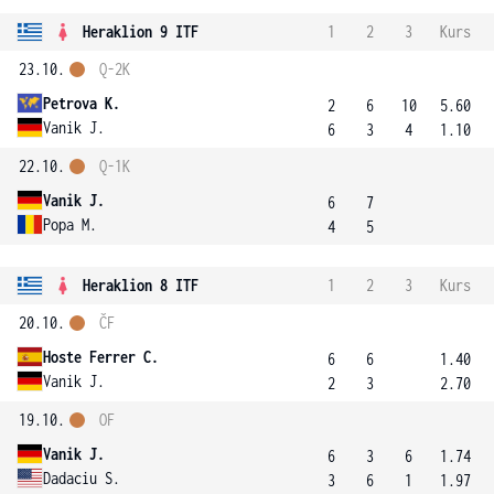
Heraklion 9 ITF
1
2
3
Kurs
23.10.
Q-2K
Petrova K.
2
6
10
5.60
Vanik J.
6
3
4
1.10
22.10.
Q-1K
Vanik J.
6
7
Popa M.
4
5
Heraklion 8 ITF
1
2
3
Kurs
20.10.
ČF
Hoste Ferrer C.
6
6
1.40
Vanik J.
2
3
2.70
19.10.
OF
Vanik J.
6
3
6
1.74
Dadaciu S.
3
6
1
1.97