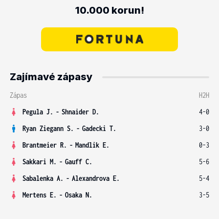
10.000 korun!
Zajímavé zápasy
Zápas
H2H
Pegula J.
-
Shnaider D.
4-0
Ryan Ziegann S.
-
Gadecki T.
3-0
Brantmeier R.
-
Mandlik E.
0-3
Sakkari M.
-
Gauff C.
5-6
Sabalenka A.
-
Alexandrova E.
5-4
Mertens E.
-
Osaka N.
3-5