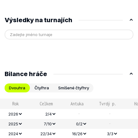
Výsledky na turnajích
Bilance hráče
Dvouhra
Čtyřhra
Smíšené čtyřhry
Rok
Celkem
Antuka
Tvrdý p.
H
-
-
2026
2/4
-
2025
7/10
0/2
2024
22/34
16/26
3/3