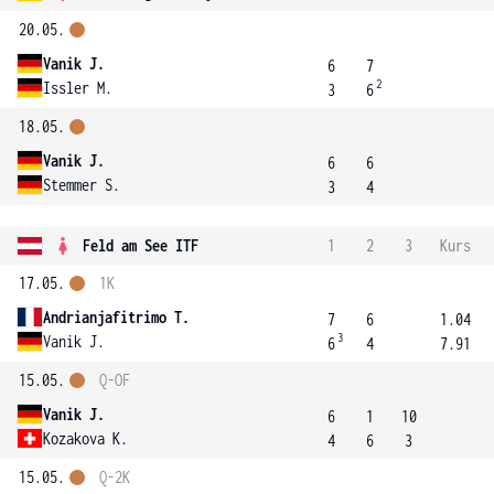
20.05.
Vanik J.
6
7
2
Issler M.
3
6
18.05.
Vanik J.
6
6
Stemmer S.
3
4
Feld am See ITF
1
2
3
Kurs
17.05.
1K
Andrianjafitrimo T.
7
6
1.04
3
Vanik J.
6
4
7.91
15.05.
Q-OF
Vanik J.
6
1
10
Kozakova K.
4
6
3
15.05.
Q-2K