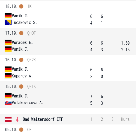
18.10.
1K
Vanik J.
6
6
Tucakovic S.
4
1
17.10.
Q-OF
Voracek E.
6
6
1.60
Vanik J.
4
3
2.15
16.10.
Q-2K
Vanik J.
6
6
Kuparev A.
2
0
15.10.
Q-1K
Vanik J.
7
6
Polakovicova A.
5
3
Bad Waltersdorf ITF
1
2
3
Kurs
05.10.
OF