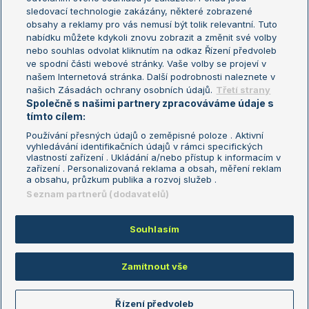
sledovací technologie zakázány, některé zobrazené
Turnaj mistryň
obsahy a reklamy pro vás nemusí být tolik relevantní. Tuto
Aktualní trendy
nabídku můžete kdykoli znovu zobrazit a změnit své volby
nebo souhlas odvolat kliknutím na odkaz Řízení předvoleb
ve spodní části webové stránky. Vaše volby se projeví v
Fotbalové přestupy
našem Internetová stránka. Další podrobnosti naleznete v
Livesport Daily
našich Zásadách ochrany osobních údajů.
Třetí strany
Společně s našimi partnery zpracováváme údaje s
LS Prague Open
tímto cílem:
Používání přesných údajů o zeměpisné poloze . Aktivní
vyhledávání identifikačních údajů v rámci specifických
vlastností zařízení . Ukládání a/nebo přístup k informacím v
Podmínky užití
Nastavení soukromí
zařízení . Personalizovaná reklama a obsah, měření reklam
GDPR a žurnalistika
Reklama
a obsahu, průzkum publika a rozvoj služeb .
Informace o zpracování osobních
Kontakt
Seznam partnerů (dodavatelů)
údajů
Tiráž
Souhlasím
Copyright © 2008-2026 TenisPortal.cz. Využíváme zpravodajství ČTK.
Zamítnout vše
Řízení předvoleb