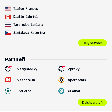
Tiafoe Frances
Diallo Gabriel
Tararudee Lanlana
Siniaková Kateřina
Celý seznam
Partneři
Live výsledky
Zprávy
Livescore.in
Sport odds
EuroFotbal
eFotbal
Další partneři