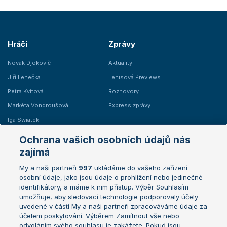
Hráči
Zprávy
Novak Djokovič
Aktuality
Jiří Lehečka
Tenisová Previews
Petra Kvitová
Rozhovory
Markéta Vondroušová
Express zprávy
Iga Swiatek
Marie Bouzková
Ochrana vašich osobních údajů nás
Žebříčky
Kalendář turnajů
zajímá
My a naši partneři
997
ukládáme do vašeho zařízení
Žebříček ATP (muži)
Australian Open
osobní údaje, jako jsou údaje o prohlížení nebo jedinečné
Žebříček WTA (ženy)
French Open
identifikátory, a máme k nim přístup. Výběr Souhlasím
umožňuje, aby sledovací technologie podporovaly účely
Sázkařský žebříček
Wimbledon
uvedené v části My a naši partneři zpracováváme údaje za
US Open
účelem poskytování. Výběrem Zamítnout vše nebo
odvoláním svého souhlasu je zakážete. Pokud jsou
Turnaj mistrů