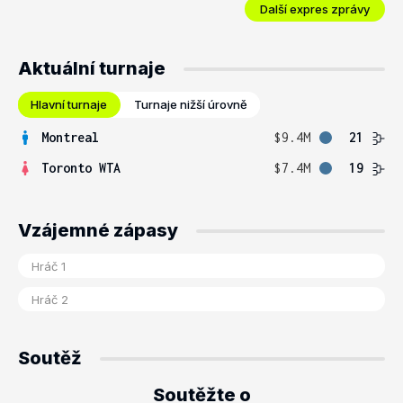
Další expres zprávy
Aktuální turnaje
Hlavní turnaje
Turnaje nižší úrovně
Montreal
$9.4M
21
Toronto WTA
$7.4M
19
Vzájemné zápasy
Soutěž
Soutěžte o