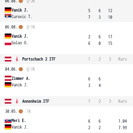
06.08.
Q-2K
Vanik J.
5
6
12
Curovic T.
7
3
10
06.08.
Q-1K
Vanik J.
2
6
17
Golas O.
6
0
15
Portschach 2 ITF
1
2
3
Kurs
04.06.
Q-1K
Zimmer A.
6
6
Vanik J.
3
4
Annenheim ITF
1
2
3
Kurs
30.05.
1K
Meri E.
6
6
1.04
Vanik J.
2
2
7.99