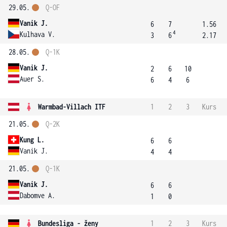
29.05.
Q-OF
Vanik J.
6
7
1.56
4
Kulhava V.
3
6
2.17
28.05.
Q-1K
Vanik J.
2
6
10
Auer S.
6
4
6
Warmbad-Villach ITF
1
2
3
Kurs
21.05.
Q-2K
Kung L.
6
6
Vanik J.
4
4
21.05.
Q-1K
Vanik J.
6
6
Dabomve A.
1
0
Bundesliga - ženy
1
2
3
Kurs