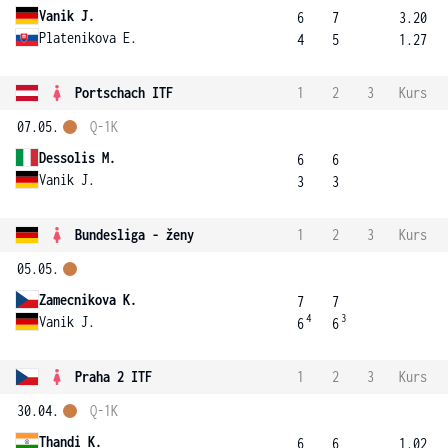
Vanik J.
6
7
3.20
Platenikova E.
4
5
1.27
Portschach ITF
1
2
3
Kurs
07.05.
Q-1K
Dessolis M.
6
6
Vanik J.
3
3
Bundesliga - ženy
1
2
3
Kurs
05.05.
Zamecnikova K.
7
7
4
3
Vanik J.
6
6
Praha 2 ITF
1
2
3
Kurs
30.04.
Q-1K
Thandi K.
6
6
1.02