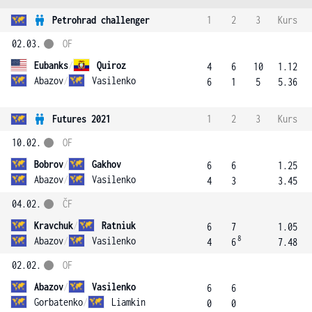
Petrohrad challenger
1
2
3
Kurs
02.03.
OF
Eubanks
/
Quiroz
4
6
10
1.12
Abazov
/
Vasilenko
6
1
5
5.36
Futures 2021
1
2
3
Kurs
10.02.
OF
Bobrov
/
Gakhov
6
6
1.25
Abazov
/
Vasilenko
4
3
3.45
04.02.
ČF
Kravchuk
/
Ratniuk
6
7
1.05
8
Abazov
/
Vasilenko
4
6
7.48
02.02.
OF
Abazov
/
Vasilenko
6
6
Gorbatenko
/
Liamkin
0
0