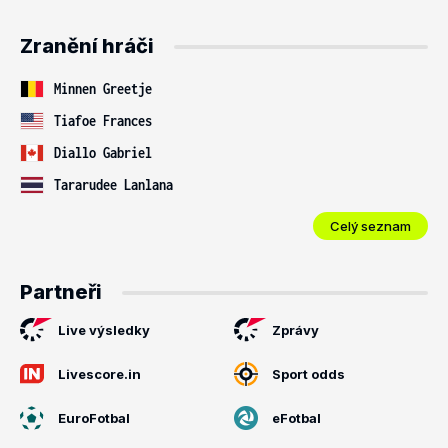
Zranění hráči
Minnen Greetje
Tiafoe Frances
Diallo Gabriel
Tararudee Lanlana
Celý seznam
Partneři
Live výsledky
Zprávy
Livescore.in
Sport odds
EuroFotbal
eFotbal