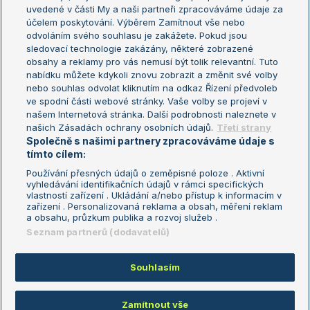
uvedené v části My a naši partneři zpracováváme údaje za
US Open
účelem poskytování. Výběrem Zamítnout vše nebo
odvoláním svého souhlasu je zakážete. Pokud jsou
Turnaj mistrů
sledovací technologie zakázány, některé zobrazené
Turnaj mistryň
obsahy a reklamy pro vás nemusí být tolik relevantní. Tuto
Aktualní trendy
nabídku můžete kdykoli znovu zobrazit a změnit své volby
nebo souhlas odvolat kliknutím na odkaz Řízení předvoleb
ve spodní části webové stránky. Vaše volby se projeví v
Fotbalové přestupy
našem Internetová stránka. Další podrobnosti naleznete v
Livesport Daily
našich Zásadách ochrany osobních údajů.
Třetí strany
Společně s našimi partnery zpracováváme údaje s
LS Prague Open
tímto cílem:
Používání přesných údajů o zeměpisné poloze . Aktivní
vyhledávání identifikačních údajů v rámci specifických
vlastností zařízení . Ukládání a/nebo přístup k informacím v
Podmínky užití
Nastavení soukromí
zařízení . Personalizovaná reklama a obsah, měření reklam
GDPR a žurnalistika
Reklama
a obsahu, průzkum publika a rozvoj služeb .
Informace o zpracování osobních
Kontakt
Seznam partnerů (dodavatelů)
údajů
Tiráž
Souhlasím
Copyright © 2008-2026 TenisPortal.cz. Využíváme zpravodajství ČTK.
Zamítnout vše