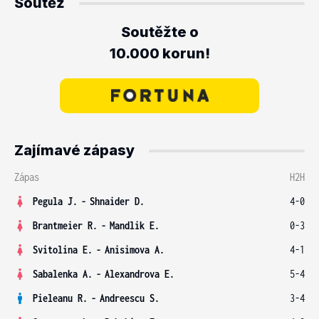
Soutěž
Soutěžte o
10.000 korun!
Zajímavé zápasy
Zápas
H2H
Pegula J.
-
Shnaider D.
4-0
Brantmeier R.
-
Mandlik E.
0-3
Svitolina E.
-
Anisimova A.
4-1
Sabalenka A.
-
Alexandrova E.
5-4
Pieleanu R.
-
Andreescu S.
3-4