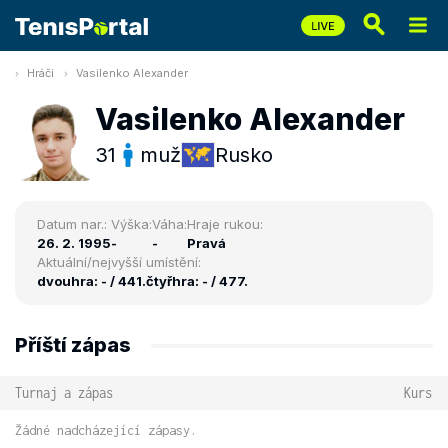
Hráči
Vasilenko Alexander
Vasilenko Alexander
31
muž
Rusko
Datum nar.:
Výška:
Váha:
Hraje rukou:
26. 2. 1995
-
-
Pravá
Aktuální/nejvyšší umístění:
dvouhra: - / 441.
čtyřhra: - / 477.
Příští zápas
Turnaj a zápas
Kurs
Žádné nadcházející zápasy.