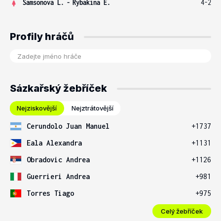
Samsonova L.
-
Rybakina E.
4-2
Profily hráčů
Sázkařský žebříček
Nejziskovější
Nejztrátovější
Cerundolo Juan Manuel
+1737
Eala Alexandra
+1131
Obradovic Andrea
+1126
Guerrieri Andrea
+981
Torres Tiago
+975
Celý žebříček