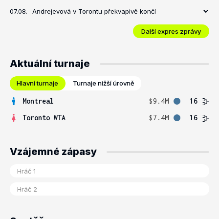
07.08.
Andrejevová v Torontu překvapivě končí
Další expres zprávy
Aktuální turnaje
Hlavní turnaje
Turnaje nižší úrovně
Montreal
$9.4M
16
Toronto WTA
$7.4M
16
Vzájemné zápasy