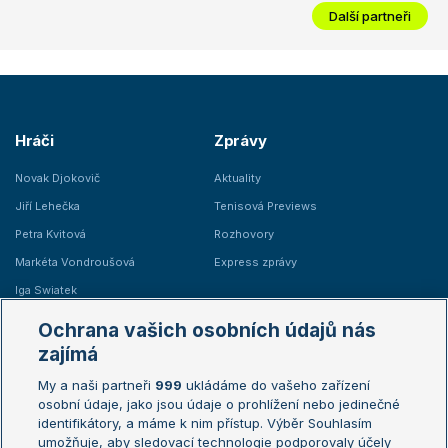
Další partneři
Hráči
Zprávy
Novak Djokovič
Aktuality
Jiří Lehečka
Tenisová Previews
Petra Kvitová
Rozhovory
Markéta Vondroušová
Express zprávy
Iga Swiatek
Marie Bouzková
Ochrana vašich osobních údajů nás
Žebříčky
Kalendář turnajů
zajímá
My a naši partneři
999
ukládáme do vašeho zařízení
Žebříček ATP (muži)
Australian Open
osobní údaje, jako jsou údaje o prohlížení nebo jedinečné
Žebříček WTA (ženy)
French Open
identifikátory, a máme k nim přístup. Výběr Souhlasím
umožňuje, aby sledovací technologie podporovaly účely
Sázkařský žebříček
Wimbledon