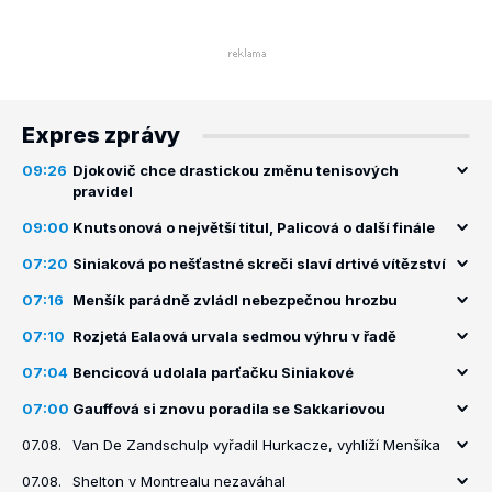
Expres zprávy
09:26
Djokovič chce drastickou změnu tenisových
pravidel
09:00
Knutsonová o největší titul, Palicová o další finále
07:20
Siniaková po nešťastné skreči slaví drtivé vítězství
07:16
Menšík parádně zvládl nebezpečnou hrozbu
07:10
Rozjetá Ealaová urvala sedmou výhru v řadě
07:04
Bencicová udolala parťačku Siniakové
07:00
Gauffová si znovu poradila se Sakkariovou
07.08.
Van De Zandschulp vyřadil Hurkacze, vyhlíží Menšíka
07.08.
Shelton v Montrealu nezaváhal