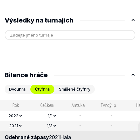
Výsledky na turnajích
Bilance hráče
Dvouhra
Čtyřhra
Smíšené čtyřhry
Rok
Celkem
Antuka
Tvrdý p.
H
-
-
2022
1/1
-
-
2021
1/3
Odehrané zápasy
2021
Hala