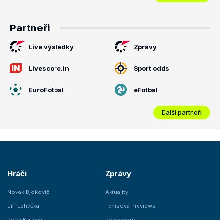
Partneři
Live výsledky
Zprávy
Livescore.in
Sport odds
EuroFotbal
eFotbal
Další partneři
Hráči
Zprávy
Novak Djokovič
Aktuality
Jiří Lehečka
Tenisová Previews
Petra Kvitová
Rozhovory