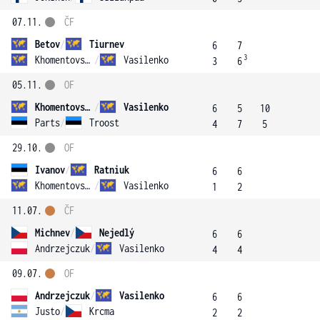
07.11.
ČF
Betov
/
Tiurnev
6
7
3
Khomentovskiy
/
Vasilenko
3
6
05.11.
OF
Khomentovskiy
/
Vasilenko
6
5
10
Parts
/
Troost
4
7
5
29.10.
OF
Ivanov
/
Ratniuk
6
6
Khomentovskiy
/
Vasilenko
1
2
11.07.
ČF
Michnev
/
Nejedlý
6
6
Andrzejczuk
/
Vasilenko
4
4
09.07.
OF
Andrzejczuk
/
Vasilenko
6
6
Justo
/
Krcma
2
2