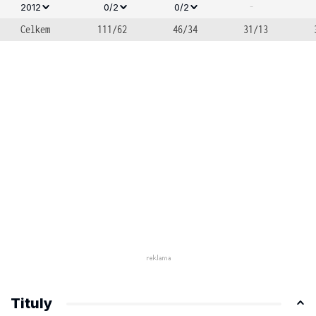
-
2012
0/2
0/2
Celkem
111/62
46/34
31/13
Tituly