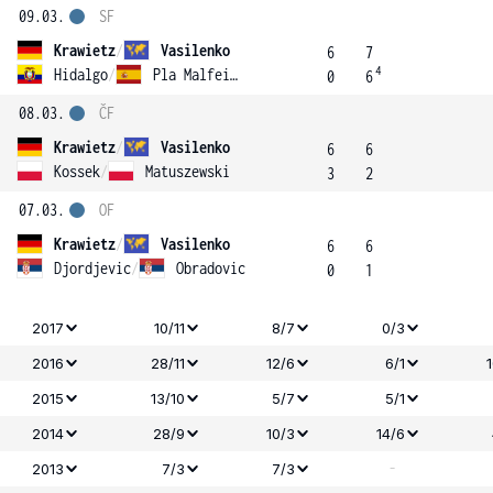
09.03.
SF
Krawietz
/
Vasilenko
6
7
4
Hidalgo
/
Pla Malfeito
0
6
08.03.
ČF
Krawietz
/
Vasilenko
6
6
Kossek
/
Matuszewski
3
2
07.03.
OF
Krawietz
/
Vasilenko
6
6
Djordjevic
/
Obradovic
0
1
2017
10/11
8/7
0/3
2016
28/11
12/6
6/1
2015
13/10
5/7
5/1
2014
28/9
10/3
14/6
-
2013
7/3
7/3