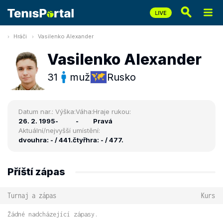
Hráči
Vasilenko Alexander
Vasilenko Alexander
31
muž
Rusko
Datum nar.:
Výška:
Váha:
Hraje rukou:
26. 2. 1995
-
-
Pravá
Aktuální/nejvyšší umístění:
dvouhra: - / 441.
čtyřhra: - / 477.
Příští zápas
Turnaj a zápas
Kurs
Žádné nadcházející zápasy.