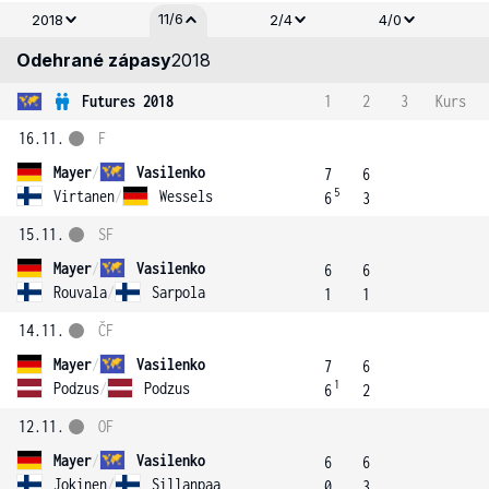
11/6
2018
2/4
4/0
Odehrané zápasy
2018
Futures 2018
1
2
3
Kurs
16.11.
F
Mayer
/
Vasilenko
7
6
5
Virtanen
/
Wessels
6
3
15.11.
SF
Mayer
/
Vasilenko
6
6
Rouvala
/
Sarpola
1
1
14.11.
ČF
Mayer
/
Vasilenko
7
6
1
Podzus
/
Podzus
6
2
12.11.
OF
Mayer
/
Vasilenko
6
6
Jokinen
/
Sillanpaa
0
3