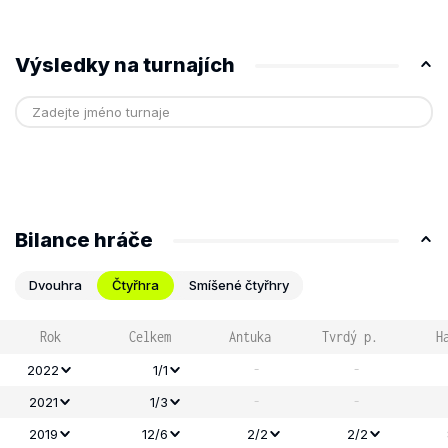
Výsledky na turnajích
Bilance hráče
Dvouhra
Čtyřhra
Smíšené čtyřhry
Rok
Celkem
Antuka
Tvrdý p.
H
-
-
2022
1/1
-
-
2021
1/3
2019
12/6
2/2
2/2