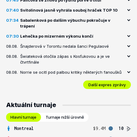
07:45
Palicová se znovu po týdnu porve o titul
07:40
Svitolinová jasně vyhrála souboj hráček TOP 10
07:34
Sabalenková po dalším výbuchu pokračuje v
trápení
07:30
Lehečka po mizerném výkonu končí
08.08.
Šnajderová v Torontu nedala šanci Pegulaové
08.08.
Šwiateková otočila zápas s Kosťukovou a je ve
čtvrtfinále
08.08.
Norrie se ocitl pod palbou kritiky některých fanoušků
Další expres zprávy
Aktuální turnaje
Hlavní turnaje
Turnaje nižší úrovně
Montreal
$9.4M
10