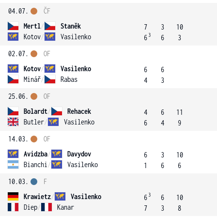
04.07.
ČF
Mertl
/
Staněk
7
3
10
3
Kotov
/
Vasilenko
6
6
3
02.07.
OF
Kotov
/
Vasilenko
6
6
Minář
/
Rabas
4
3
25.06.
OF
Bolardt
/
Rehacek
4
6
11
Butler
/
Vasilenko
6
4
9
14.03.
OF
Avidzba
/
Davydov
6
3
10
Bianchi
/
Vasilenko
1
6
6
10.03.
F
3
Krawietz
/
Vasilenko
6
6
10
Diep
/
Kanar
7
3
8