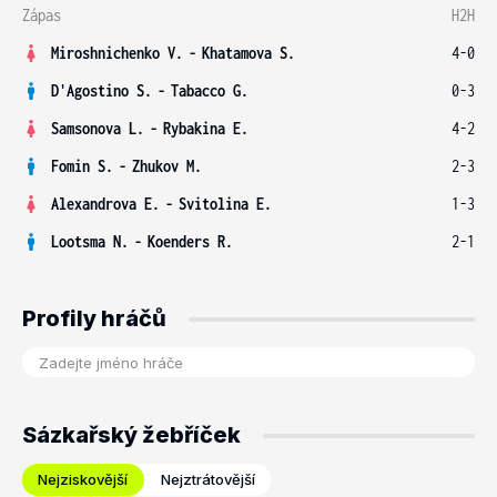
Zápas
H2H
Miroshnichenko V.
-
Khatamova S.
4-0
D'Agostino S.
-
Tabacco G.
0-3
Samsonova L.
-
Rybakina E.
4-2
Fomin S.
-
Zhukov M.
2-3
Alexandrova E.
-
Svitolina E.
1-3
Lootsma N.
-
Koenders R.
2-1
Profily hráčů
Sázkařský žebříček
Nejziskovější
Nejztrátovější