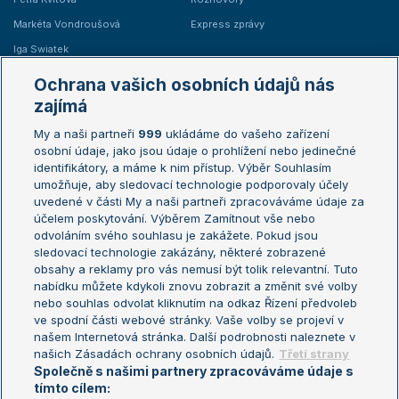
Markéta Vondroušová
Express zprávy
Iga Swiatek
Marie Bouzková
Ochrana vašich osobních údajů nás
Žebříčky
Kalendář turnajů
zajímá
My a naši partneři
999
ukládáme do vašeho zařízení
Žebříček ATP (muži)
Australian Open
osobní údaje, jako jsou údaje o prohlížení nebo jedinečné
Žebříček WTA (ženy)
French Open
identifikátory, a máme k nim přístup. Výběr Souhlasím
umožňuje, aby sledovací technologie podporovaly účely
Sázkařský žebříček
Wimbledon
uvedené v části My a naši partneři zpracováváme údaje za
US Open
účelem poskytování. Výběrem Zamítnout vše nebo
odvoláním svého souhlasu je zakážete. Pokud jsou
Turnaj mistrů
sledovací technologie zakázány, některé zobrazené
Turnaj mistryň
obsahy a reklamy pro vás nemusí být tolik relevantní. Tuto
Aktualní trendy
nabídku můžete kdykoli znovu zobrazit a změnit své volby
nebo souhlas odvolat kliknutím na odkaz Řízení předvoleb
ve spodní části webové stránky. Vaše volby se projeví v
Fotbalové přestupy
našem Internetová stránka. Další podrobnosti naleznete v
Livesport Daily
našich Zásadách ochrany osobních údajů.
Třetí strany
Společně s našimi partnery zpracováváme údaje s
LS Prague Open
tímto cílem: