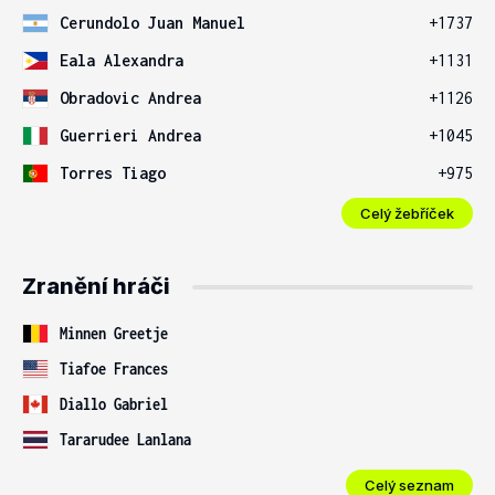
Cerundolo Juan Manuel
+1737
Eala Alexandra
+1131
Obradovic Andrea
+1126
Guerrieri Andrea
+1045
Torres Tiago
+975
Celý žebříček
Zranění hráči
Minnen Greetje
Tiafoe Frances
Diallo Gabriel
Tararudee Lanlana
Celý seznam