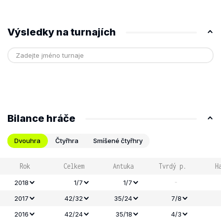
Výsledky na turnajích
Bilance hráče
Dvouhra
Čtyřhra
Smíšené čtyřhry
Rok
Celkem
Antuka
Tvrdý p.
H
-
2018
1/7
1/7
2017
42/32
35/24
7/8
2016
42/24
35/18
4/3