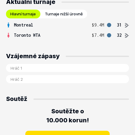
Aktuální turnaje
Hlavní turnaje
Turnaje nižší úrovně
Montreal
$9.4M
31
Toronto WTA
$7.4M
32
Vzájemné zápasy
Soutěž
Soutěžte o
10.000 korun!