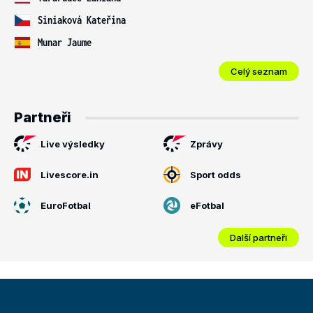
Siniaková Kateřina
Munar Jaume
Celý seznam
Partneři
Live výsledky
Zprávy
Livescore.in
Sport odds
EuroFotbal
eFotbal
Další partneři