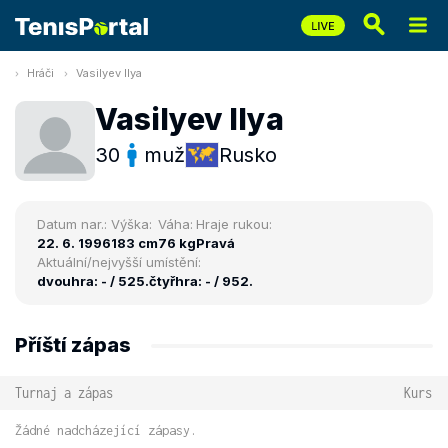
Hráči
Vasilyev Ilya
Vasilyev Ilya
30
muž
Rusko
Datum nar.:
Výška:
Váha:
Hraje rukou:
22. 6. 1996
183 cm
76 kg
Pravá
Aktuální/nejvyšší umístění:
dvouhra: - / 525.
čtyřhra: - / 952.
Příští zápas
Turnaj a zápas
Kurs
Žádné nadcházející zápasy.