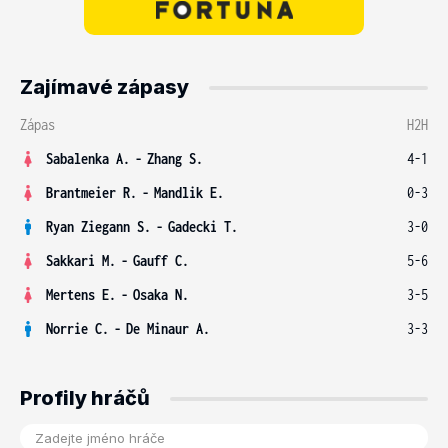
Zajímavé zápasy
Zápas
H2H
Sabalenka A.
-
Zhang S.
4-1
Brantmeier R.
-
Mandlik E.
0-3
Ryan Ziegann S.
-
Gadecki T.
3-0
Sakkari M.
-
Gauff C.
5-6
Mertens E.
-
Osaka N.
3-5
Norrie C.
-
De Minaur A.
3-3
Profily hráčů