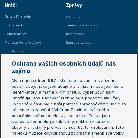
Hráči
Zprávy
Novak Djokovič
Aktuality
Jiří Lehečka
Tenisová Previews
Petra Kvitová
Rozhovory
Markéta Vondroušová
Express zprávy
Iga Swiatek
Marie Bouzková
Ochrana vašich osobních údajů nás
Žebříčky
Kalendář turnajů
zajímá
My a naši partneři
997
ukládáme do vašeho zařízení
Žebříček ATP (muži)
Australian Open
osobní údaje, jako jsou údaje o prohlížení nebo jedinečné
Žebříček WTA (ženy)
French Open
identifikátory, a máme k nim přístup. Výběr Souhlasím
umožňuje, aby sledovací technologie podporovaly účely
Sázkařský žebříček
Wimbledon
uvedené v části My a naši partneři zpracováváme údaje za
US Open
účelem poskytování. Výběrem Zamítnout vše nebo
odvoláním svého souhlasu je zakážete. Pokud jsou
Turnaj mistrů
sledovací technologie zakázány, některé zobrazené
Turnaj mistryň
obsahy a reklamy pro vás nemusí být tolik relevantní. Tuto
Aktualní trendy
nabídku můžete kdykoli znovu zobrazit a změnit své volby