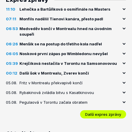
11:10
Lehečka a Bartůňková o osmifinále na Masters
07:11
Monfils nadělil Tienovi kanára, přesto padl
06:53
Medveděv končí v Montrealu hned na úvodním
soupeři
06:26
Menšík se na postup do třetího kola nadřel
06:05
Noskové první zápas po Wimbledonu nevyšel
05:39
Krejčíková nestačila v Torontu na Samsonovovou
00:12
Další šok v Montrealu, Zverev končí
05.08.
Fritz v Montrealu překvapivě končí
05.08.
Rybakinová zvládla bitvu s Kasatkinovou
05.08.
Pegulaová v Torontu začala obratem
Další expres zprávy