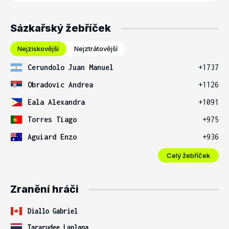
Sázkařský žebříček
Nejziskovější
Nejztrátovější
Cerundolo Juan Manuel
+1737
Obradovic Andrea
+1126
Eala Alexandra
+1091
Torres Tiago
+975
Aguiard Enzo
+936
Celý žebříček
Zranění hráči
Diallo Gabriel
Tararudee Lanlana