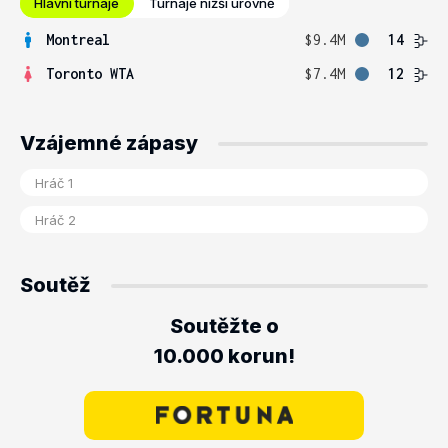
Hlavní turnaje
Turnaje nižší úrovně
Montreal
$9.4M
14
Toronto WTA
$7.4M
12
Vzájemné zápasy
Soutěž
Soutěžte o
10.000 korun!