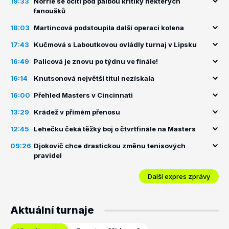
19:33
Norrie se ocitl pod palbou kritiky některých
fanoušků
18:03
Martincová podstoupila další operaci kolena
17:43
Kučmová s Laboutkovou ovládly turnaj v Lipsku
16:49
Palicová je znovu po týdnu ve finále!
16:14
Knutsonová největší titul nezískala
16:00
Přehled Masters v Cincinnati
13:29
Krádež v přímém přenosu
12:45
Lehečku čeká těžký boj o čtvrtfinále na Masters
09:26
Djokovič chce drastickou změnu tenisových
pravidel
Další expres zprávy
Aktuální turnaje