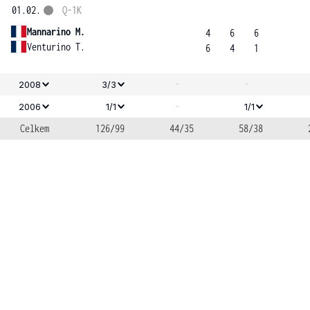
01.02.
Q-1K
Mannarino M.
4
6
6
Venturino T.
6
4
1
-
-
2008
3/3
-
2006
1/1
1/1
Celkem
126/99
44/35
58/38