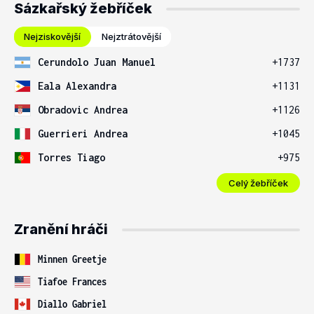
Sázkařský žebříček
Nejziskovější
Nejztrátovější
Cerundolo Juan Manuel
+1737
Eala Alexandra
+1131
Obradovic Andrea
+1126
Guerrieri Andrea
+1045
Torres Tiago
+975
Celý žebříček
Zranění hráči
Minnen Greetje
Tiafoe Frances
Diallo Gabriel