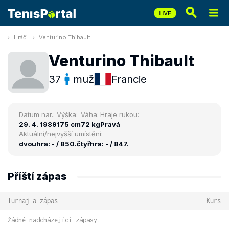
Hráči
Venturino Thibault
Venturino Thibault
37
muž
Francie
Datum nar.:
Výška:
Váha:
Hraje rukou:
29. 4. 1989
175 cm
72 kg
Pravá
Aktuální/nejvyšší umístění:
dvouhra: - / 850.
čtyřhra: - / 847.
Příští zápas
Turnaj a zápas
Kurs
Žádné nadcházející zápasy.