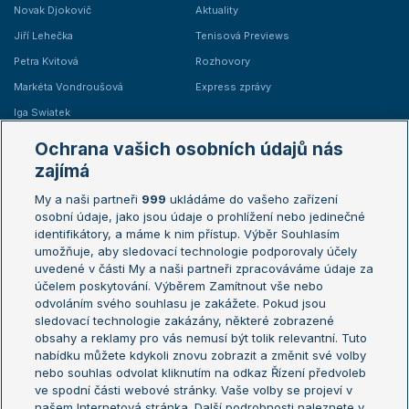
Novak Djokovič
Aktuality
Jiří Lehečka
Tenisová Previews
Petra Kvitová
Rozhovory
Markéta Vondroušová
Express zprávy
Iga Swiatek
Marie Bouzková
Ochrana vašich osobních údajů nás
Žebříčky
Kalendář turnajů
zajímá
My a naši partneři
999
ukládáme do vašeho zařízení
Žebříček ATP (muži)
Australian Open
osobní údaje, jako jsou údaje o prohlížení nebo jedinečné
Žebříček WTA (ženy)
French Open
identifikátory, a máme k nim přístup. Výběr Souhlasím
umožňuje, aby sledovací technologie podporovaly účely
Sázkařský žebříček
Wimbledon
uvedené v části My a naši partneři zpracováváme údaje za
US Open
účelem poskytování. Výběrem Zamítnout vše nebo
odvoláním svého souhlasu je zakážete. Pokud jsou
Turnaj mistrů
sledovací technologie zakázány, některé zobrazené
Turnaj mistryň
obsahy a reklamy pro vás nemusí být tolik relevantní. Tuto
Aktualní trendy
nabídku můžete kdykoli znovu zobrazit a změnit své volby
nebo souhlas odvolat kliknutím na odkaz Řízení předvoleb
ve spodní části webové stránky. Vaše volby se projeví v
Fotbalové přestupy
našem Internetová stránka. Další podrobnosti naleznete v