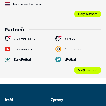
Tararudee Lanlana
Celý seznam
Partneři
Live výsledky
Zprávy
Livescore.in
Sport odds
EuroFotbal
eFotbal
Další partneři
Hráči
Zprávy