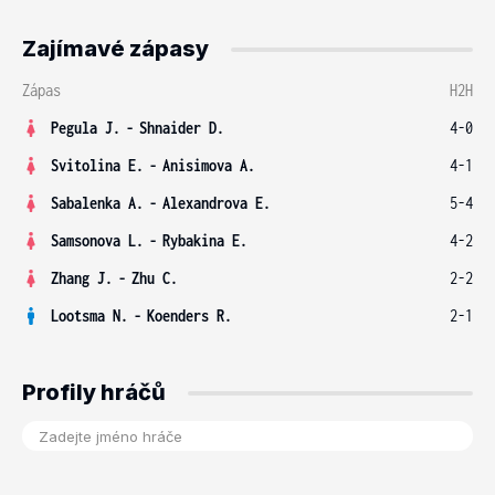
Zajímavé zápasy
Zápas
H2H
Pegula J.
-
Shnaider D.
4-0
Svitolina E.
-
Anisimova A.
4-1
Sabalenka A.
-
Alexandrova E.
5-4
Samsonova L.
-
Rybakina E.
4-2
Zhang J.
-
Zhu C.
2-2
Lootsma N.
-
Koenders R.
2-1
Profily hráčů