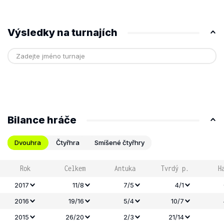
Výsledky na turnajích
Bilance hráče
Dvouhra
Čtyřhra
Smíšené čtyřhry
Rok
Celkem
Antuka
Tvrdý p.
H
2017
11/8
7/5
4/1
2016
19/16
5/4
10/7
2015
26/20
2/3
21/14