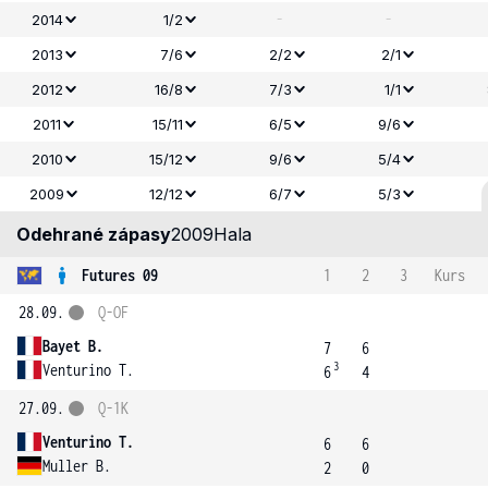
-
-
2014
1/2
2013
7/6
2/2
2/1
2012
16/8
7/3
1/1
2011
15/11
6/5
9/6
2010
15/12
9/6
5/4
2009
12/12
6/7
5/3
Odehrané zápasy
2009
Hala
Futures 09
1
2
3
Kurs
28.09.
Q-OF
Bayet B.
7
6
3
Venturino T.
6
4
27.09.
Q-1K
Venturino T.
6
6
Muller B.
2
0