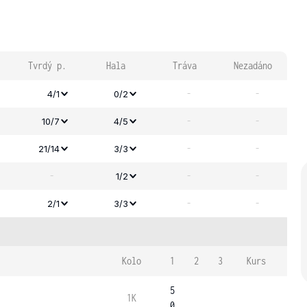
Tvrdý p.
Hala
Tráva
Nezadáno
-
-
4/1
0/2
-
-
10/7
4/5
-
-
21/14
3/3
-
-
-
1/2
-
-
2/1
3/3
Kolo
1
2
3
Kurs
5
1K
0