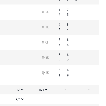
7
7
Q-2K
5
5
6
6
Q-1K
3
4
6
6
Q-OF
4
4
6
6
Q-2K
0
2
6
6
Q-1K
1
0
-
-
1/1
8/4
-
-
-
9/6