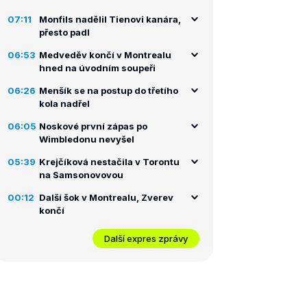
07:11
Monfils nadělil Tienovi kanára,
přesto padl
06:53
Medveděv končí v Montrealu
hned na úvodním soupeři
06:26
Menšík se na postup do třetího
kola nadřel
06:05
Noskové první zápas po
Wimbledonu nevyšel
05:39
Krejčíková nestačila v Torontu
na Samsonovovou
00:12
Další šok v Montrealu, Zverev
končí
Další expres zprávy