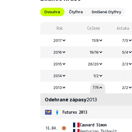
Dvouhra
Čtyřhra
Smíšené čtyřhry
Rok
Celkem
Antuka
2017
11/8
7/5
2016
19/16
5/4
2015
26/20
2/3
-
2014
1/2
7/6
2013
2/2
Odehrané zápasy
2013
Futures 2013
Cauvard Simon
16.04.
Venturino Thibault