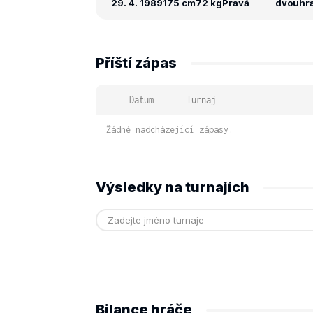
29. 4. 1989
175 cm
72 kg
Pravá
dvouhra:
Příští zápas
Datum
Turnaj
Žádné nadcházející zápasy.
Výsledky na turnajích
Bilance hráče