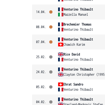
Venturino Thibault
14.04.
Mazzella Manuel
Brechemier Thomas
08.04.
Venturino Thibault
Venturino Thibault
07.04.
Chawich Karim
Rice David
25.02.
Venturino Thibault
Venturino Thibault
24.02.
Clayton Christopher (1995
Ehrat Sandro
05.02.
Venturino Thibault
Venturino Thibault
04.02.
Sterland-Markovic Stefan