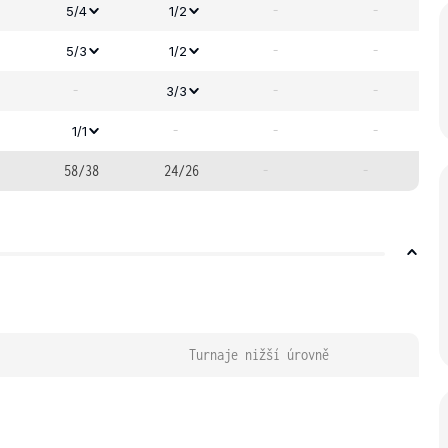
-
-
5/4
1/2
-
-
5/3
1/2
-
-
-
3/3
-
-
-
1/1
58/38
24/26
-
-
Turnaje nižší úrovně