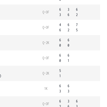
6
3
6
Q-OF
3
6
2
4
6
7
Q-OF
6
2
5
6
6
Q-2K
0
0
6
6
Q-OF
0
1
5
Q-2K
)
1
6
6
1K
3
3
6
3
6
Q-OF
2
6
3