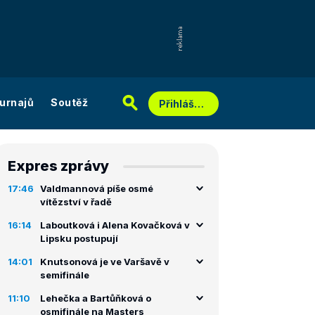
urnajů
Soutěž
Přihlášení
Expres zprávy
17:46
Valdmannová píše osmé
vítězství v řadě
16:14
Laboutková i Alena Kovačková v
Lipsku postupují
14:01
Knutsonová je ve Varšavě v
semifinále
11:10
Lehečka a Bartůňková o
osmifinále na Masters