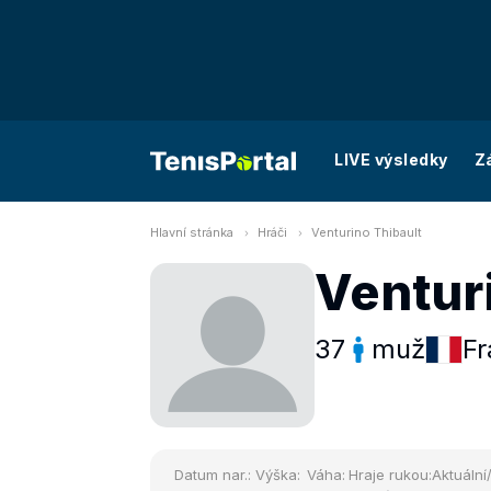
LIVE výsledky
Z
Hlavní stránka
Hráči
Venturino Thibault
Ventur
37
muž
Fr
Datum nar.:
Výška:
Váha:
Hraje rukou:
Aktuální