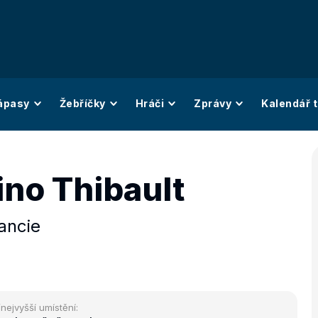
ápasy
Žebříčky
Hráči
Zprávy
Kalendář t
ino Thibault
ancie
/nejvyšší umístění: