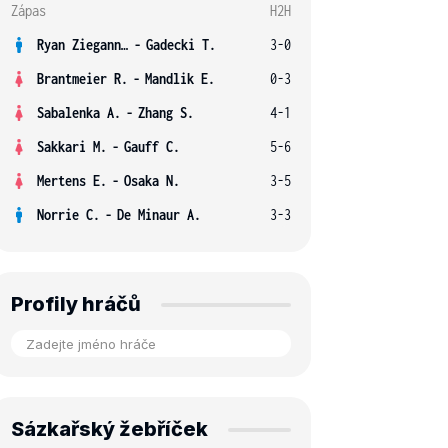
Zápas
H2H
Ryan Ziegann S.
-
Gadecki T.
3-0
Brantmeier R.
-
Mandlik E.
0-3
Sabalenka A.
-
Zhang S.
4-1
Sakkari M.
-
Gauff C.
5-6
Mertens E.
-
Osaka N.
3-5
Norrie C.
-
De Minaur A.
3-3
Profily hráčů
Sázkařský žebříček