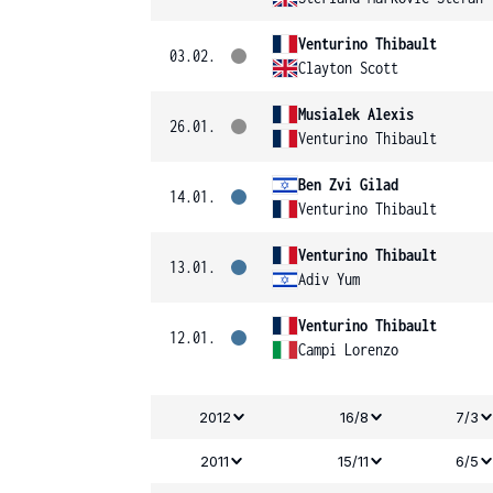
Venturino Thibault
03.02.
Clayton Scott
Musialek Alexis
26.01.
Venturino Thibault
Ben Zvi Gilad
14.01.
Venturino Thibault
Venturino Thibault
13.01.
Adiv Yum
Venturino Thibault
12.01.
Campi Lorenzo
2012
16/8
7/3
2011
15/11
6/5