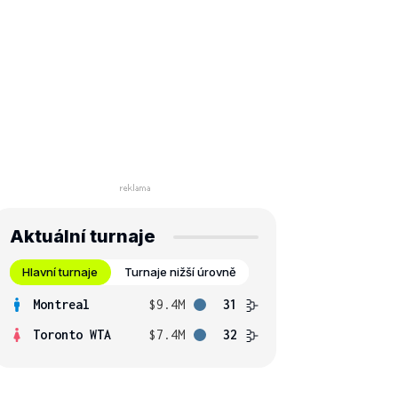
Aktuální turnaje
Hlavní turnaje
Turnaje nižší úrovně
Montreal
$9.4M
31
Toronto WTA
$7.4M
32