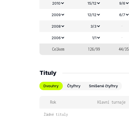
2010
15/12
9/6
2009
12/12
6/7
-
2008
3/3
-
2006
1/1
Celkem
126/99
44/35
Tituly
Dvouhry
Čtyřhry
Smíšené čtyřhry
Rok
Hlavní turnaje
Žádné tituly