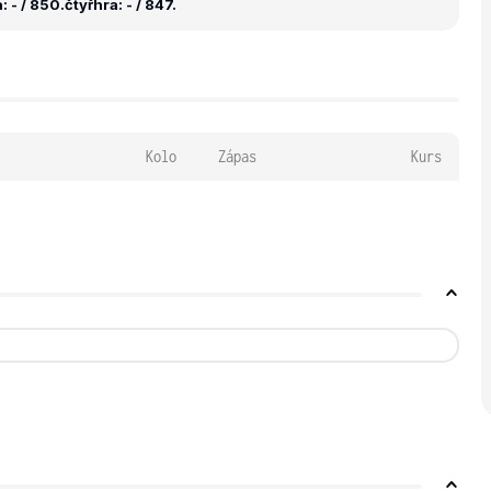
 - / 850.
čtyřhra: - / 847.
Kolo
Zápas
Kurs