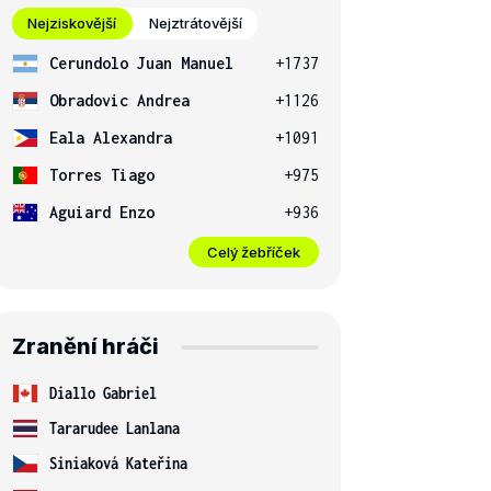
Nejziskovější
Nejztrátovější
Cerundolo Juan Manuel
+1737
Obradovic Andrea
+1126
Eala Alexandra
+1091
Torres Tiago
+975
Aguiard Enzo
+936
Celý žebříček
Zranění hráči
Diallo Gabriel
Tararudee Lanlana
Siniaková Kateřina