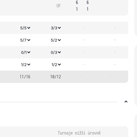
6
6
OF
1
1
-
-
5/5
3/3
-
-
5/7
5/2
-
-
0/1
0/3
-
-
1/2
1/2
11/16
10/12
-
-
Turnaje nižší úrovně