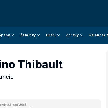
ápasy
Žebříčky
Hráči
Zprávy
Kalendář t
ino Thibault
ancie
/nejvyšší umístění: