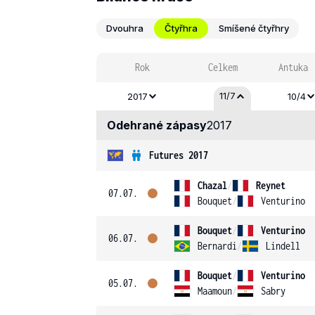
Dvouhra
Čtyřhra
Smíšené čtyřhry
Rok
Celkem
Antuka
11/7
2017
10/4
Odehrané zápasy
2017
Futures 2017
Chazal
/
Reynet
07.07.
Bouquet
/
Venturino
Bouquet
/
Venturino
06.07.
Bernardi
/
Lindell
Bouquet
/
Venturino
05.07.
Maamoun
/
Sabry