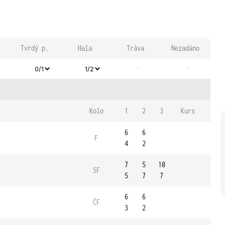
Tvrdý p.
Hala
Tráva
Nezadáno
-
-
0/1
1/2
Kolo
1
2
3
Kurs
6
6
F
4
2
7
5
10
SF
5
7
7
6
6
ČF
3
2