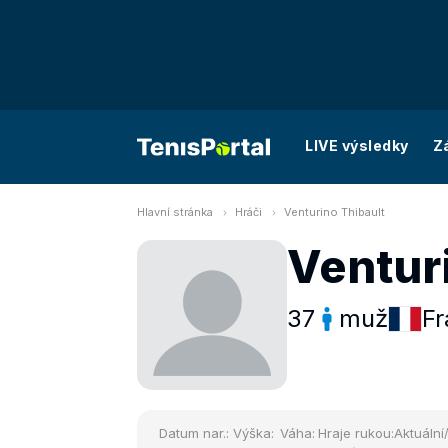
LIVE výsledky
Z
Hlavní stránka
Hráči
Venturino Thibault
Ventur
37
muž
Fr
Datum nar.:
Výška:
Váha:
Hraje rukou:
Aktuální