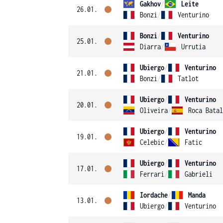
Gakhov
/
Leite
26.01.
Bonzi
/
Venturino
Bonzi
/
Venturino
25.01.
Diarra
/
Urrutia
Ubiergo
/
Venturino
21.01.
Bonzi
/
Tatlot
Ubiergo
/
Venturino
20.01.
Oliveira
/
Roca Batal
Ubiergo
/
Venturino
19.01.
Celebic
/
Fatic
Ubiergo
/
Venturino
17.01.
Ferrari
/
Gabrieli
Iordache
/
Manda
13.01.
Ubiergo
/
Venturino