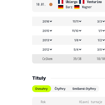
Ubiergo
/
Venturino
10.01.
Barz
/
Wagner
2016
11/11
3/3
2015
11/10
1/1
2013
1/6
1/2
2012
5/4
3/0
Celkem
39/38
18/10
Tituly
Dvouhry
Čtyřhry
Smíšené čtyřhry
Rok
Hlavní turnaje