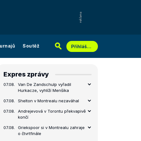
urnajů
Soutěž
Přihlášení
Expres zprávy
07.08.
Van De Zandschulp vyřadil
Hurkacze, vyhlíží Menšíka
07.08.
Shelton v Montrealu nezaváhal
07.08.
Andrejevová v Torontu překvapivě
končí
07.08.
Griekspoor si v Montrealu zahraje
o čtvrtfinále