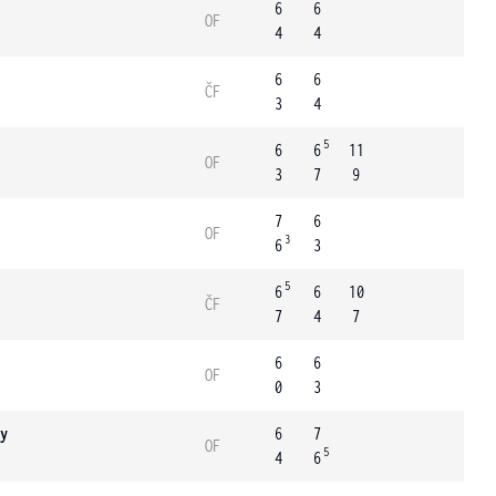
6
6
OF
4
4
6
6
ČF
3
4
5
6
6
11
OF
3
7
9
7
6
OF
3
6
3
5
6
6
10
ČF
7
4
7
6
6
OF
0
3
y
6
7
OF
5
4
6