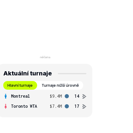
Aktuální turnaje
Hlavní turnaje
Turnaje nižší úrovně
Montreal
$9.4M
14
Toronto WTA
$7.4M
17