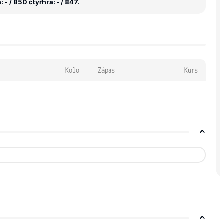
 - / 850.
čtyřhra: - / 847.
Kolo
Zápas
Kurs