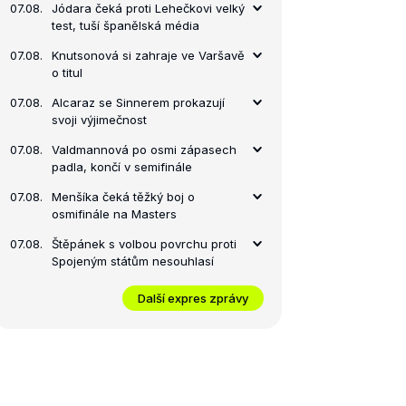
07.08.
Jódara čeká proti Lehečkovi velký
test, tuší španělská média
07.08.
Knutsonová si zahraje ve Varšavě
o titul
07.08.
Alcaraz se Sinnerem prokazují
svoji výjimečnost
07.08.
Valdmannová po osmi zápasech
padla, končí v semifinále
07.08.
Menšíka čeká těžký boj o
osmifinále na Masters
07.08.
Štěpánek s volbou povrchu proti
Spojeným státům nesouhlasí
Další expres zprávy