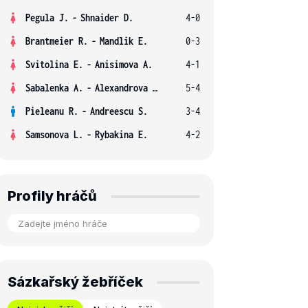
Pegula J.
-
Shnaider D.
4-0
Brantmeier R.
-
Mandlik E.
0-3
Svitolina E.
-
Anisimova A.
4-1
Sabalenka A.
-
Alexandrova E.
5-4
Pieleanu R.
-
Andreescu S.
3-4
Samsonova L.
-
Rybakina E.
4-2
Profily hráčů
Sázkařský žebříček