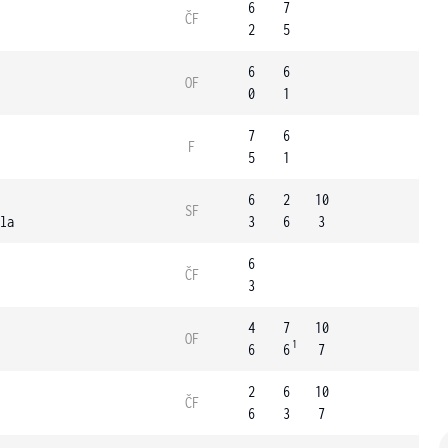
6
7
ČF
2
5
6
6
OF
0
1
7
6
F
5
1
6
2
10
SF
la
3
6
3
6
ČF
3
4
7
10
OF
1
6
6
7
2
6
10
ČF
6
3
7