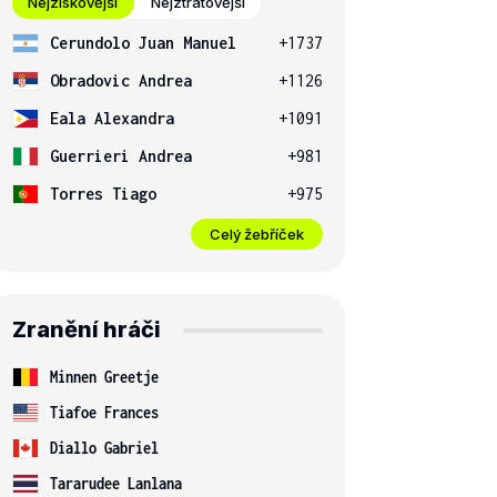
Nejziskovější
Nejztrátovější
Cerundolo Juan Manuel
+1737
Obradovic Andrea
+1126
Eala Alexandra
+1091
Guerrieri Andrea
+981
Torres Tiago
+975
Celý žebříček
Zranění hráči
Minnen Greetje
Tiafoe Frances
Diallo Gabriel
Tararudee Lanlana