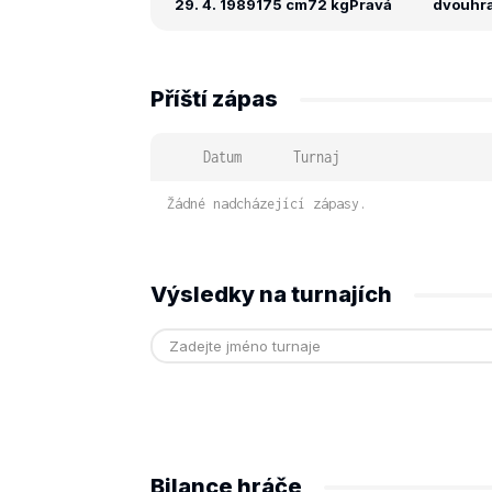
29. 4. 1989
175 cm
72 kg
Pravá
dvouhra:
Příští zápas
Datum
Turnaj
Žádné nadcházející zápasy.
Výsledky na turnajích
Bilance hráče