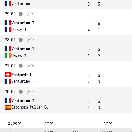
Venturino T.
5
5
29.09.
Q-OF
Venturino T.
6
6
Dupuy B.
4
1
28.09.
Q-1K
Venturino T.
6
6
Hayes M.
3
2
21.09.
Q-OF
Roshardt L.
6
6
Venturino T.
2
3
20.09.
Q-1K
Venturino T.
6
6
Espinosa Muller G.
4
3
-
2006
1/1
1/1