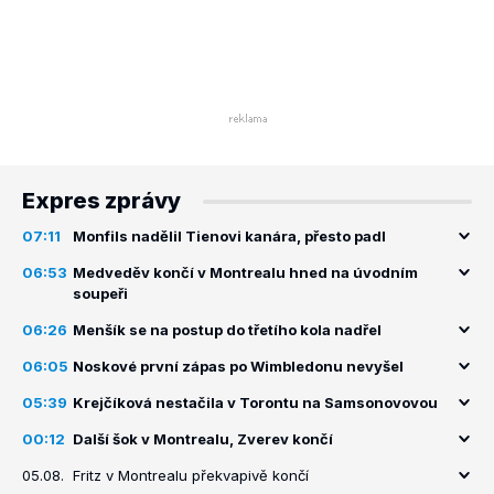
Expres zprávy
07:11
Monfils nadělil Tienovi kanára, přesto padl
06:53
Medveděv končí v Montrealu hned na úvodním
soupeři
06:26
Menšík se na postup do třetího kola nadřel
06:05
Noskové první zápas po Wimbledonu nevyšel
05:39
Krejčíková nestačila v Torontu na Samsonovovou
00:12
Další šok v Montrealu, Zverev končí
05.08.
Fritz v Montrealu překvapivě končí