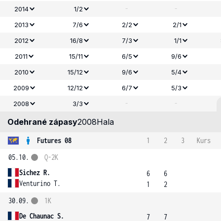
-
-
2014
1/2
2013
7/6
2/2
2/1
2012
16/8
7/3
1/1
2011
15/11
6/5
9/6
2010
15/12
9/6
5/4
2009
12/12
6/7
5/3
-
-
2008
3/3
Odehrané zápasy
2008
Hala
Futures 08
1
2
3
Kurs
05.10.
Q-2K
Sichez R.
6
6
Venturino T.
1
2
30.09.
1K
De Chaunac S.
7
7