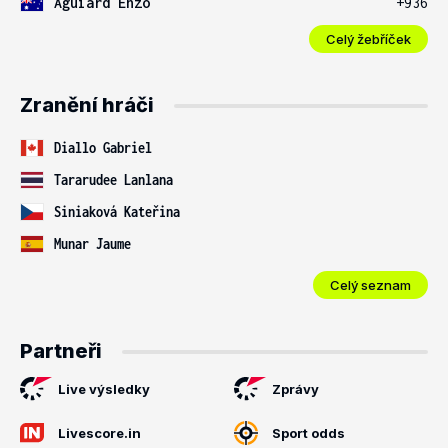
Aguiard Enzo
+936
Celý žebříček
Zranění hráči
Diallo Gabriel
Tararudee Lanlana
Siniaková Kateřina
Munar Jaume
Celý seznam
Partneři
Live výsledky
Zprávy
Livescore.in
Sport odds