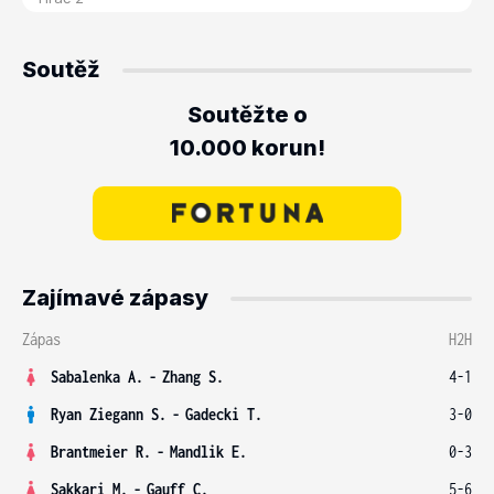
Soutěž
Soutěžte o
10.000 korun!
Zajímavé zápasy
Zápas
H2H
Sabalenka A.
-
Zhang S.
4-1
Ryan Ziegann S.
-
Gadecki T.
3-0
Brantmeier R.
-
Mandlik E.
0-3
Sakkari M.
-
Gauff C.
5-6