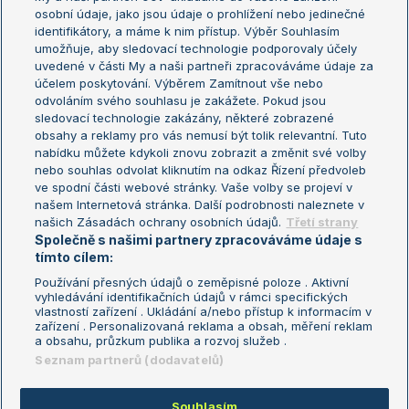
osobní údaje, jako jsou údaje o prohlížení nebo jedinečné
Žebříček WTA (ženy)
French Open
identifikátory, a máme k nim přístup. Výběr Souhlasím
umožňuje, aby sledovací technologie podporovaly účely
Sázkařský žebříček
Wimbledon
uvedené v části My a naši partneři zpracováváme údaje za
US Open
účelem poskytování. Výběrem Zamítnout vše nebo
odvoláním svého souhlasu je zakážete. Pokud jsou
Turnaj mistrů
sledovací technologie zakázány, některé zobrazené
Turnaj mistryň
obsahy a reklamy pro vás nemusí být tolik relevantní. Tuto
Aktualní trendy
nabídku můžete kdykoli znovu zobrazit a změnit své volby
nebo souhlas odvolat kliknutím na odkaz Řízení předvoleb
ve spodní části webové stránky. Vaše volby se projeví v
Fotbalové přestupy
našem Internetová stránka. Další podrobnosti naleznete v
Livesport Daily
našich Zásadách ochrany osobních údajů.
Třetí strany
Společně s našimi partnery zpracováváme údaje s
LS Prague Open
tímto cílem:
Používání přesných údajů o zeměpisné poloze . Aktivní
vyhledávání identifikačních údajů v rámci specifických
vlastností zařízení . Ukládání a/nebo přístup k informacím v
Podmínky užití
Nastavení soukromí
zařízení . Personalizovaná reklama a obsah, měření reklam
GDPR a žurnalistika
Reklama
a obsahu, průzkum publika a rozvoj služeb .
Informace o zpracování osobních
Kontakt
Seznam partnerů (dodavatelů)
údajů
Tiráž
Souhlasím