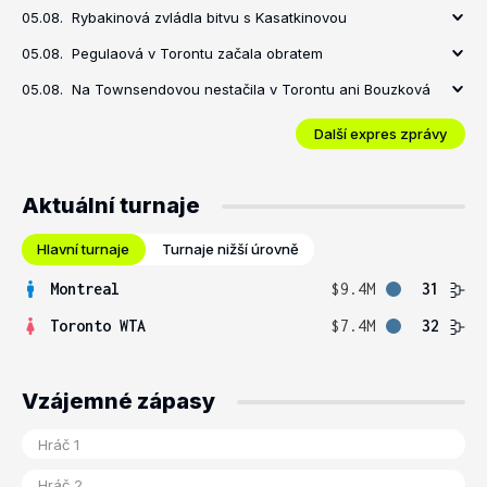
05.08.
Rybakinová zvládla bitvu s Kasatkinovou
05.08.
Pegulaová v Torontu začala obratem
05.08.
Na Townsendovou nestačila v Torontu ani Bouzková
Další expres zprávy
Aktuální turnaje
Hlavní turnaje
Turnaje nižší úrovně
Montreal
$9.4M
31
Toronto WTA
$7.4M
32
Vzájemné zápasy