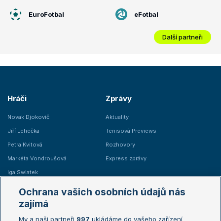
EuroFotbal
eFotbal
Další partneři
Hráči
Zprávy
Novak Djokovič
Aktuality
Jiří Lehečka
Tenisová Previews
Petra Kvitová
Rozhovory
Markéta Vondroušová
Express zprávy
Iga Swiatek
Marie Bouzková
Ochrana vašich osobních údajů nás
Žebříčky
Kalendář turnajů
zajímá
My a naši partneři
997
ukládáme do vašeho zařízení
Žebříček ATP (muži)
Australian Open