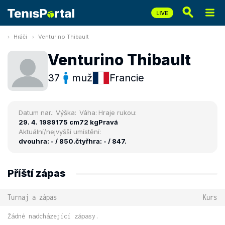
Hráči
Venturino Thibault
Venturino Thibault
37
muž
Francie
Datum nar.:
Výška:
Váha:
Hraje rukou:
29. 4. 1989
175 cm
72 kg
Pravá
Aktuální/nejvyšší umístění:
dvouhra: - / 850.
čtyřhra: - / 847.
Příští zápas
Turnaj a zápas
Kurs
Žádné nadcházející zápasy.