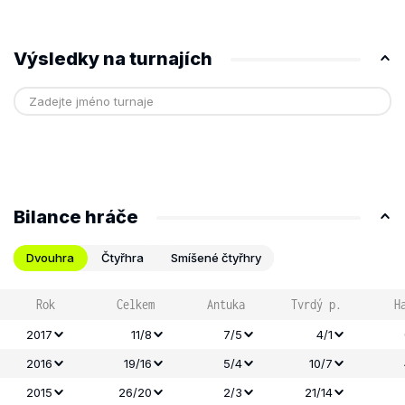
Výsledky na turnajích
Bilance hráče
Dvouhra
Čtyřhra
Smíšené čtyřhry
Rok
Celkem
Antuka
Tvrdý p.
H
2017
11/8
7/5
4/1
2016
19/16
5/4
10/7
2015
26/20
2/3
21/14