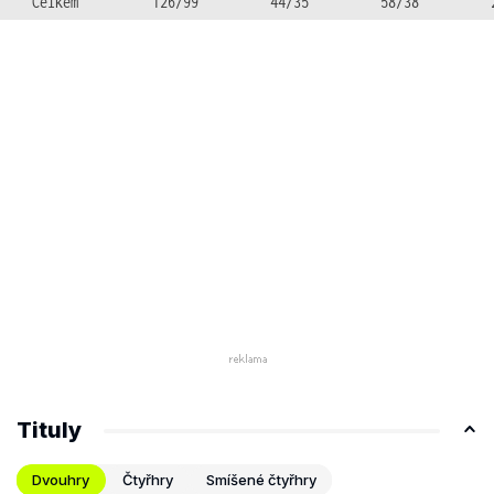
Celkem
126/99
44/35
58/38
Tituly
Dvouhry
Čtyřhry
Smíšené čtyřhry