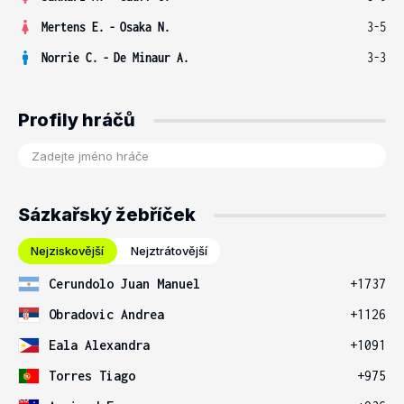
Mertens E.
-
Osaka N.
3-5
Norrie C.
-
De Minaur A.
3-3
Profily hráčů
Sázkařský žebříček
Nejziskovější
Nejztrátovější
Cerundolo Juan Manuel
+1737
Obradovic Andrea
+1126
Eala Alexandra
+1091
Torres Tiago
+975