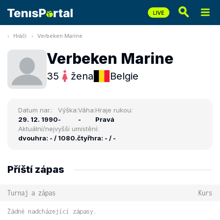
Hráči
Verbeken Marine
Verbeken Marine
35
žena
Belgie
Datum nar.:
Výška:
Váha:
Hraje rukou:
29. 12. 1990
-
-
Pravá
Aktuální/nejvyšší umístění:
dvouhra: - / 1080.
čtyřhra: - / -
Příští zápas
Turnaj a zápas
Kurs
Žádné nadcházející zápasy.