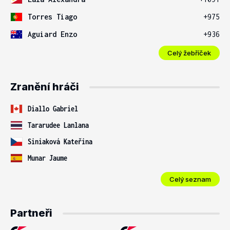
Torres Tiago
+975
Aguiard Enzo
+936
Celý žebříček
Zranění hráči
Diallo Gabriel
Tararudee Lanlana
Siniaková Kateřina
Munar Jaume
Celý seznam
Partneři