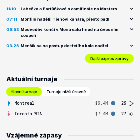
11:10
Lehečka a Bartůňková o osmifinále na Masters
07:11
Monfils nadělil Tienovi kanára, přesto padl
06:53
Medveděv končí v Montrealu hned na úvodním
soupeři
06:26
Menšík se na postup do třetího kola nadřel
Další expres zprávy
Aktuální turnaje
Hlavní turnaje
Turnaje nižší úrovně
Montreal
$9.4M
29
Toronto WTA
$7.4M
27
Vzájemné zápasy