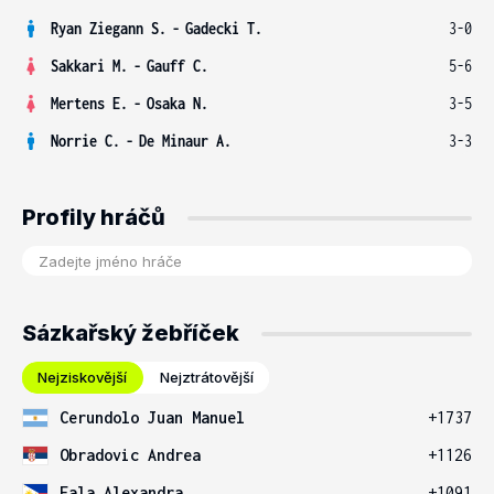
Ryan Ziegann S.
-
Gadecki T.
3-0
Sakkari M.
-
Gauff C.
5-6
Mertens E.
-
Osaka N.
3-5
Norrie C.
-
De Minaur A.
3-3
Profily hráčů
Sázkařský žebříček
Nejziskovější
Nejztrátovější
Cerundolo Juan Manuel
+1737
Obradovic Andrea
+1126
Eala Alexandra
+1091