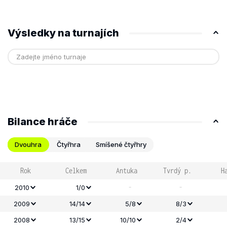
Výsledky na turnajích
Bilance hráče
Dvouhra
Čtyřhra
Smíšené čtyřhry
Rok
Celkem
Antuka
Tvrdý p.
H
-
-
2010
1/0
2009
14/14
5/8
8/3
2008
13/15
10/10
2/4