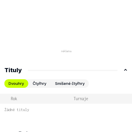
Tituly
Dvouhry
Čtyřhry
Smíšené čtyřhry
Rok
Turnaje
Žádné tituly