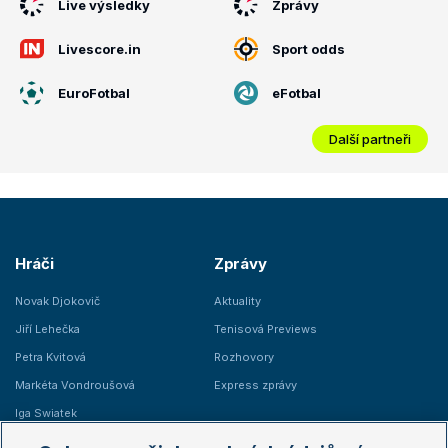
Live výsledky
Zprávy
Livescore.in
Sport odds
EuroFotbal
eFotbal
Další partneři
Hráči
Zprávy
Novak Djokovič
Aktuality
Jiří Lehečka
Tenisová Previews
Petra Kvitová
Rozhovory
Markéta Vondroušová
Express zprávy
Iga Swiatek
Marie Bouzková