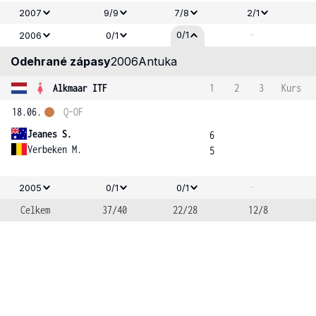
2007
9/9
7/8
2/1
-
0/1
2006
0/1
Odehrané zápasy
2006
Antuka
Alkmaar ITF
1
2
3
Kurs
18.06.
Q-OF
Jeanes S.
6
Verbeken M.
5
-
2005
0/1
0/1
Celkem
37/40
22/28
12/8