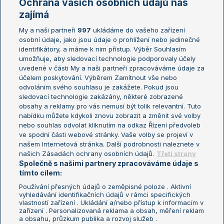
Ochrana vašich osobních údajů nás
Žebříčky
Kalendář turnajů
zajímá
My a naši partneři
997
ukládáme do vašeho zařízení
Žebříček ATP (muži)
Australian Open
osobní údaje, jako jsou údaje o prohlížení nebo jedinečné
Žebříček WTA (ženy)
French Open
identifikátory, a máme k nim přístup. Výběr Souhlasím
umožňuje, aby sledovací technologie podporovaly účely
Sázkařský žebříček
Wimbledon
uvedené v části My a naši partneři zpracováváme údaje za
US Open
účelem poskytování. Výběrem Zamítnout vše nebo
odvoláním svého souhlasu je zakážete. Pokud jsou
Turnaj mistrů
sledovací technologie zakázány, některé zobrazené
Turnaj mistryň
obsahy a reklamy pro vás nemusí být tolik relevantní. Tuto
Aktualní trendy
nabídku můžete kdykoli znovu zobrazit a změnit své volby
nebo souhlas odvolat kliknutím na odkaz Řízení předvoleb
ve spodní části webové stránky. Vaše volby se projeví v
Fotbalové přestupy
našem Internetová stránka. Další podrobnosti naleznete v
Livesport Daily
našich Zásadách ochrany osobních údajů.
Třetí strany
Společně s našimi partnery zpracováváme údaje s
LS Prague Open
tímto cílem:
Používání přesných údajů o zeměpisné poloze . Aktivní
vyhledávání identifikačních údajů v rámci specifických
vlastností zařízení . Ukládání a/nebo přístup k informacím v
Podmínky užití
Nastavení soukromí
zařízení . Personalizovaná reklama a obsah, měření reklam
GDPR a žurnalistika
Reklama
a obsahu, průzkum publika a rozvoj služeb .
Informace o zpracování osobních