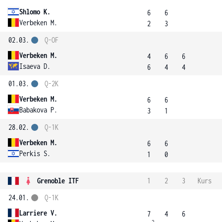
Shlomo K.
6
6
Verbeken M.
2
3
02.03.
Q-OF
Verbeken M.
4
6
6
Isaeva D.
6
4
4
01.03.
Q-2K
Verbeken M.
6
6
Babakova P.
3
1
28.02.
Q-1K
Verbeken M.
6
6
Perkis S.
1
0
Grenoble ITF
1
2
3
Kurs
24.01.
Q-1K
Larriere V.
7
4
6