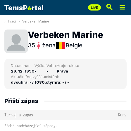
Hráči
Verbeken Marine
Verbeken Marine
35
žena
Belgie
Datum nar.:
Výška:
Váha:
Hraje rukou:
29. 12. 1990
-
-
Pravá
Aktuální/nejvyšší umístění:
dvouhra: - / 1080.
čtyřhra: - / -
Příští zápas
Turnaj a zápas
Kurs
Žádné nadcházející zápasy.