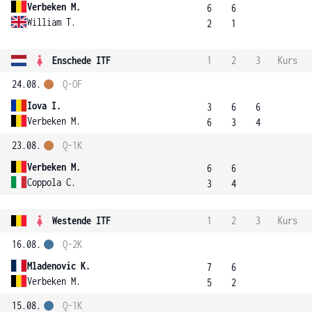
Verbeken M.
6
6
William T.
2
1
Enschede ITF
1
2
3
Kurs
24.08.
Q-OF
Iova I.
3
6
6
Verbeken M.
6
3
4
23.08.
Q-1K
Verbeken M.
6
6
Coppola C.
3
4
Westende ITF
1
2
3
Kurs
16.08.
Q-2K
Mladenovic K.
7
6
Verbeken M.
5
2
15.08.
Q-1K