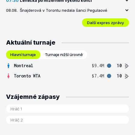
07:30
Lehečka po mizerném výkonu končí
08.08.
Šnajderová v Torontu nedala šanci Pegulaové
Další expres zprávy
Aktuální turnaje
Hlavní turnaje
Turnaje nižší úrovně
Montreal
$9.4M
10
Toronto WTA
$7.4M
10
Vzájemné zápasy