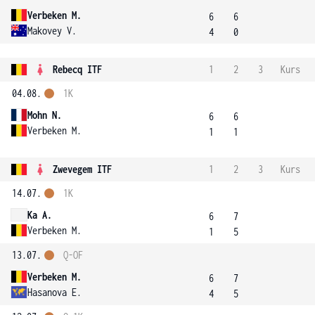
Verbeken M.
6
6
Makovey V.
4
0
Rebecq ITF
1
2
3
Kurs
04.08.
1K
Mohn N.
6
6
Verbeken M.
1
1
Zwevegem ITF
1
2
3
Kurs
14.07.
1K
Ka A.
6
7
Verbeken M.
1
5
13.07.
Q-OF
Verbeken M.
6
7
Hasanova E.
4
5