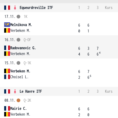
Equeurdreville ITF
1
2
3
Kurs
17.11.
1K
Melnikova M.
6
6
Verbeken M.
0
1
16.11.
Q-OF
Radovanovic G.
6
3
7
4
Verbeken M.
4
6
6
15.11.
Q-1K
Verbeken M.
6
7
6
Choisel L.
2
6
Le Havre ITF
1
2
3
Kurs
08.11.
Q-2K
Mairie C.
6
6
Verbeken M.
2
0