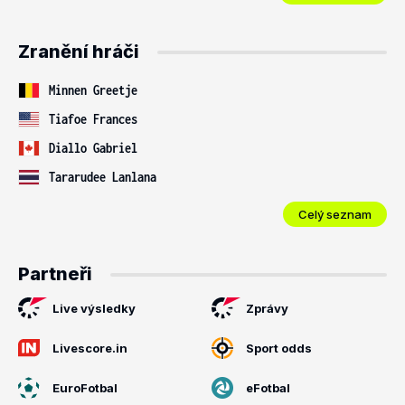
Zranění hráči
Minnen Greetje
Tiafoe Frances
Diallo Gabriel
Tararudee Lanlana
Celý seznam
Partneři
Live výsledky
Zprávy
Livescore.in
Sport odds
EuroFotbal
eFotbal