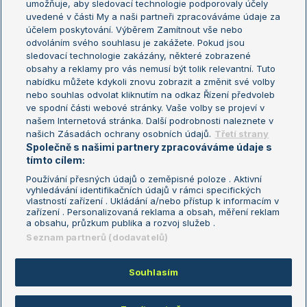
umožňuje, aby sledovací technologie podporovaly účely
Sázkařský žebříček
Wimbledon
uvedené v části My a naši partneři zpracováváme údaje za
US Open
účelem poskytování. Výběrem Zamítnout vše nebo
odvoláním svého souhlasu je zakážete. Pokud jsou
Turnaj mistrů
sledovací technologie zakázány, některé zobrazené
Turnaj mistryň
obsahy a reklamy pro vás nemusí být tolik relevantní. Tuto
Aktualní trendy
nabídku můžete kdykoli znovu zobrazit a změnit své volby
nebo souhlas odvolat kliknutím na odkaz Řízení předvoleb
ve spodní části webové stránky. Vaše volby se projeví v
Fotbalové přestupy
našem Internetová stránka. Další podrobnosti naleznete v
Livesport Daily
našich Zásadách ochrany osobních údajů.
Třetí strany
Společně s našimi partnery zpracováváme údaje s
LS Prague Open
tímto cílem:
Používání přesných údajů o zeměpisné poloze . Aktivní
vyhledávání identifikačních údajů v rámci specifických
vlastností zařízení . Ukládání a/nebo přístup k informacím v
Podmínky užití
Nastavení soukromí
zařízení . Personalizovaná reklama a obsah, měření reklam
GDPR a žurnalistika
Reklama
a obsahu, průzkum publika a rozvoj služeb .
Informace o zpracování osobních
Kontakt
Seznam partnerů (dodavatelů)
údajů
Tiráž
Souhlasím
Copyright © 2008-2026 TenisPortal.cz. Využíváme zpravodajství ČTK.