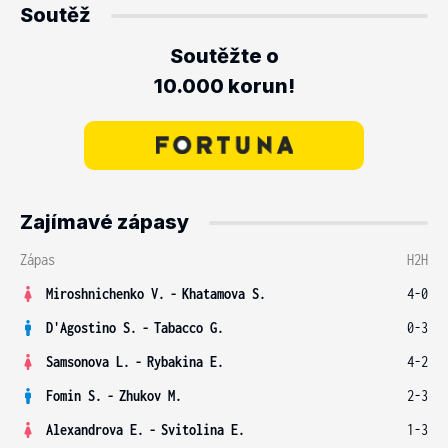
Soutěž
Soutěžte o
10.000 korun!
Zajímavé zápasy
Zápas
H2H
Miroshnichenko V.
-
Khatamova S.
4-0
D'Agostino S.
-
Tabacco G.
0-3
Samsonova L.
-
Rybakina E.
4-2
Fomin S.
-
Zhukov M.
2-3
Alexandrova E.
-
Svitolina E.
1-3