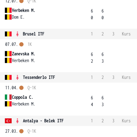
12.07.
Q-1K
Verbeken M.
6
6
Dom E.
0
0
Brusel ITF
1
2
3
Kurs
07.07.
1K
Zanevska M.
6
6
Verbeken M.
2
3
Tessenderlo ITF
1
2
3
Kurs
11.04.
Q-1K
Coppola C.
6
6
Verbeken M.
4
3
Antalya - Belek ITF
1
2
3
Kurs
27.03.
Q-1K