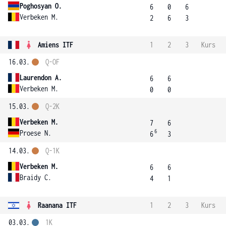
Poghosyan O.
6
0
6
Verbeken M.
2
6
3
Amiens ITF
1
2
3
Kurs
16.03.
Q-OF
Laurendon A.
6
6
Verbeken M.
0
0
15.03.
Q-2K
Verbeken M.
7
6
6
Proese N.
6
3
14.03.
Q-1K
Verbeken M.
6
6
Braidy C.
4
1
Raanana ITF
1
2
3
Kurs
03.03.
1K