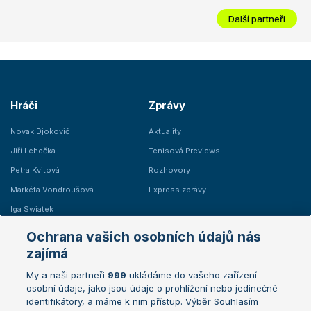
Další partneři
Hráči
Zprávy
Novak Djokovič
Aktuality
Jiří Lehečka
Tenisová Previews
Petra Kvitová
Rozhovory
Markéta Vondroušová
Express zprávy
Iga Swiatek
Marie Bouzková
Ochrana vašich osobních údajů nás
Žebříčky
Kalendář turnajů
zajímá
My a naši partneři
999
ukládáme do vašeho zařízení
Žebříček ATP (muži)
Australian Open
osobní údaje, jako jsou údaje o prohlížení nebo jedinečné
Žebříček WTA (ženy)
French Open
identifikátory, a máme k nim přístup. Výběr Souhlasím