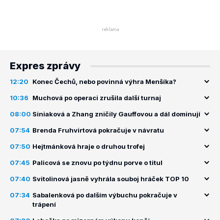
Expres zprávy
12:20
Konec Čechů, nebo povinná výhra Menšíka?
10:36
Muchová po operaci zrušila další turnaj
08:00
Siniaková a Zhang zničily Gauffovou a dál dominují
07:54
Brenda Fruhvirtová pokračuje v návratu
07:50
Hejtmánková hraje o druhou trofej
07:45
Palicová se znovu po týdnu porve o titul
07:40
Svitolinová jasně vyhrála souboj hráček TOP 10
07:34
Sabalenková po dalším výbuchu pokračuje v
trápení