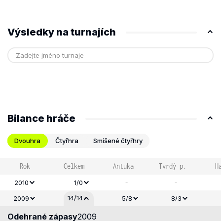
Výsledky na turnajích
Bilance hráče
Dvouhra
Čtyřhra
Smíšené čtyřhry
Rok
Celkem
Antuka
Tvrdý p.
H
-
-
2010
1/0
14/14
2009
5/8
8/3
Odehrané zápasy
2009