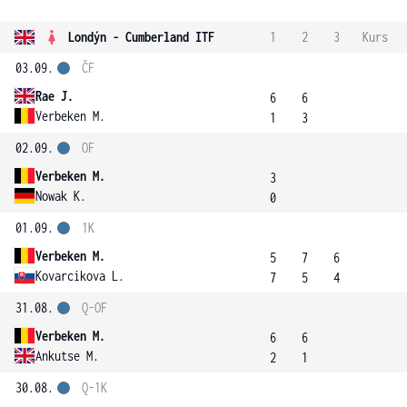
Londýn - Cumberland ITF
1
2
3
Kurs
03.09.
ČF
Rae J.
6
6
Verbeken M.
1
3
02.09.
OF
Verbeken M.
3
Nowak K.
0
01.09.
1K
Verbeken M.
5
7
6
Kovarcikova L.
7
5
4
31.08.
Q-OF
Verbeken M.
6
6
Ankutse M.
2
1
30.08.
Q-1K