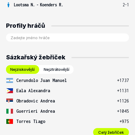
Lootsma N.
-
Koenders R.
2-1
Profily hráčů
Sázkařský žebříček
Nejziskovější
Nejztrátovější
Cerundolo Juan Manuel
+1737
Eala Alexandra
+1131
Obradovic Andrea
+1126
Guerrieri Andrea
+1045
Torres Tiago
+975
Celý žebříček