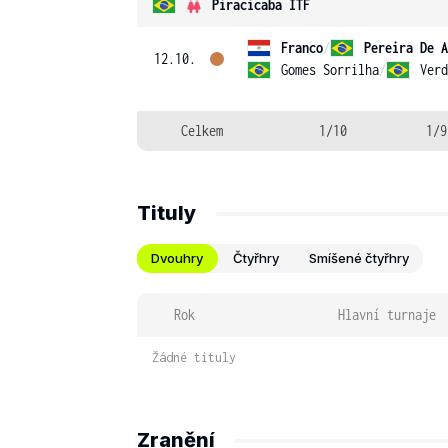
Piracicaba ITF
Franco
/
Pereira De A
12.10.
Gomes Sorrilha
/
Verd
Celkem
1/10
1/9
Tituly
Dvouhry
Čtyřhry
Smíšené čtyřhry
Rok
Hlavní turnaje
Žádné tituly
Zranění