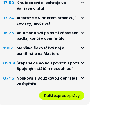
17:50
Knutsonová si zahraje ve
Varšavě o titul
17:24
Alcaraz se Sinnerem prokazují
svoji výjimečnost
16:26
Valdmannová po osmi zápasech
padla, končí v semifinále
11:37
Menšíka čeká těžký boj o
osmifinále na Masters
09:04
Štěpánek s volbou povrchu proti
Spojeným státům nesouhlasí
07:15
Nosková s Bouzkovou dohrály i
ve čtyřhře
Další expres zprávy