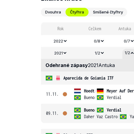
Dvouhra
Čtyřhra
Smíšené čtyřhry
Rok
Celkem
Antuka
2022
0/8
0/7
1/2
2021
1/2
Odehrané zápasy
2021
Antuka
Aparecida de Goiania ITF
Hoedt
/
11.11.
Bueno
/
Verdial
Bueno
/
Verdial
09.11.
Daher Vaz Castro
/
Ya