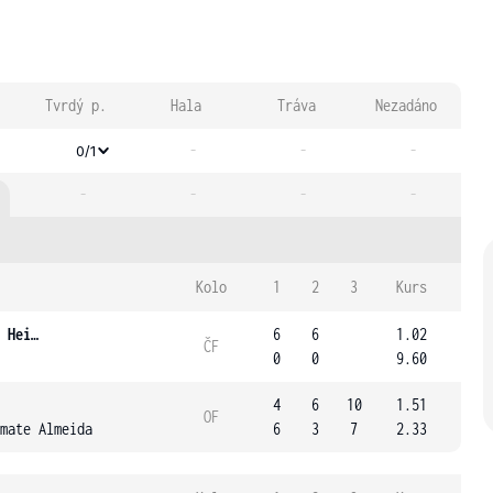
Tvrdý p.
Hala
Tráva
Nezadáno
-
-
-
0/1
-
-
-
-
Kolo
1
2
3
Kurs
Meyer Auf Der Heide
6
6
1.02
ČF
0
0
9.60
4
6
10
1.51
OF
mate Almeida
6
3
7
2.33