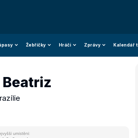
ápasy
Žebříčky
Hráči
Zprávy
Kalendář t
 Beatriz
razílie
jvyšší umístění: