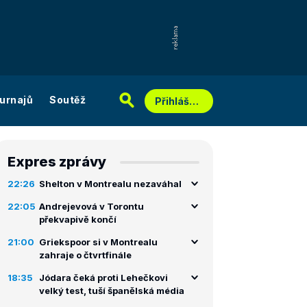
urnajů
Soutěž
Přihlášení
Expres zprávy
22:26
Shelton v Montrealu nezaváhal
22:05
Andrejevová v Torontu
překvapivě končí
21:00
Griekspoor si v Montrealu
zahraje o čtvrtfinále
18:35
Jódara čeká proti Lehečkovi
velký test, tuší španělská média