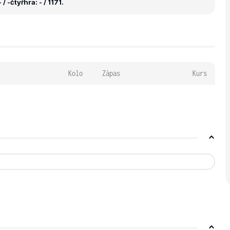
 / -
čtyřhra: - / 1171.
Kolo
Zápas
Kurs