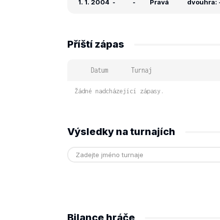
1. 1. 2004
-
-
Pravá
dvouhra: -
Příští zápas
Datum
Turnaj
Žádné nadcházející zápasy.
Výsledky na turnajích
Bilance hráče