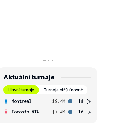
Aktuální turnaje
Hlavní turnaje
Turnaje nižší úrovně
Montreal
$9.4M
18
Toronto WTA
$7.4M
16