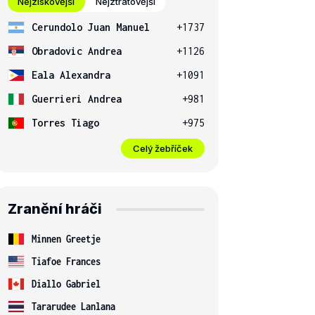
Nejziskovější
Nejztrátovější
Cerundolo Juan Manuel
+1737
Obradovic Andrea
+1126
Eala Alexandra
+1091
Guerrieri Andrea
+981
Torres Tiago
+975
Celý žebříček
Zranění hráči
Minnen Greetje
Tiafoe Frances
Diallo Gabriel
Tararudee Lanlana