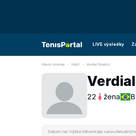
LIVE výsledky
Z
Hlavní stránka
Hráči
Verdial Beatriz
Verdial
22
žena
B
Datum nar.:
Výška:
Váha:
Hraje rukou:
Aktuální/ne