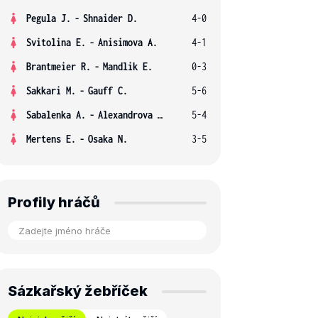
Pegula J.
-
Shnaider D.
4-0
Svitolina E.
-
Anisimova A.
4-1
Brantmeier R.
-
Mandlik E.
0-3
Sakkari M.
-
Gauff C.
5-6
Sabalenka A.
-
Alexandrova E.
5-4
Mertens E.
-
Osaka N.
3-5
Profily hráčů
Sázkařský žebříček