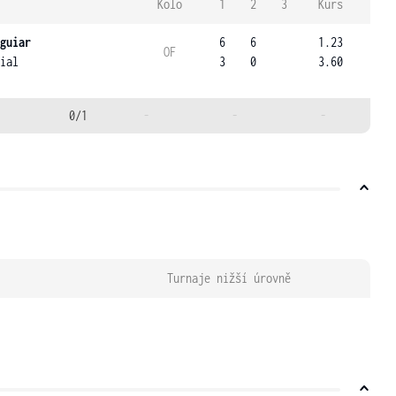
Kolo
1
2
3
Kurs
guiar
6
6
1.23
OF
ial
3
0
3.60
0/1
-
-
-
Turnaje nižší úrovně