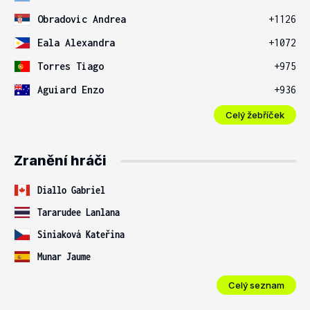
Obradovic Andrea
+1126
Eala Alexandra
+1072
Torres Tiago
+975
Aguiard Enzo
+936
Celý žebříček
Zranění hráči
Diallo Gabriel
Tararudee Lanlana
Siniaková Kateřina
Munar Jaume
Celý seznam