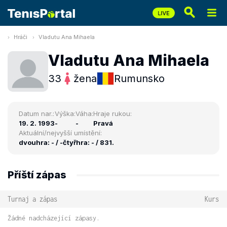
Hráči
Vladutu Ana Mihaela
Vladutu Ana Mihaela
33
žena
Rumunsko
Datum nar.:
Výška:
Váha:
Hraje rukou:
19. 2. 1993
-
-
Pravá
Aktuální/nejvyšší umístění:
dvouhra: - / -
čtyřhra: - / 831.
Příští zápas
Turnaj a zápas
Kurs
Žádné nadcházející zápasy.