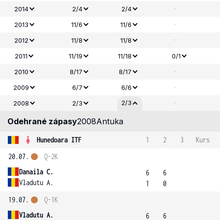
-
2014
2/4
2/4
-
2013
11/6
11/6
-
2012
11/8
11/8
2011
11/19
11/18
0/1
-
2010
8/17
8/17
-
2009
6/7
6/6
-
2/3
2008
2/3
Odehrané zápasy
2008
Antuka
Hunedoara ITF
1
2
3
Kurs
20.07.
Q-2K
Danaila C.
6
6
Vladutu A.
1
0
19.07.
Q-1K
Vladutu A.
6
6