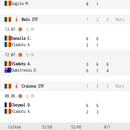
Gugila M.
0
1
Bals ITF
1
2
3
Kurs
13.07.
Q-2K
Danaila C.
6
6
Vladutu A.
3
1
12.07.
Q-1K
Vladutu A.
3
6
6
Dumitrescu D.
6
1
4
Craiova ITF
1
2
3
Kurs
08.06.
Q-1K
Cheymol D.
6
6
Vladutu A.
2
3
Celkem
52/68
52/66
0/1