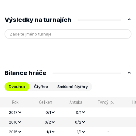
Výsledky na turnajích
Bilance hráče
Dvouhra
Čtyřhra
Smíšené čtyřhry
Rok
Celkem
Antuka
Tvrdý p.
H
-
2017
0/1
0/1
-
2016
0/2
0/2
-
2015
1/1
1/1