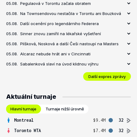
05.08.
Pegulaová v Torontu začala obratem
05.08.
Na Townsendovou nestačila v Torontu ani Bouzková
05.08.
Další ocenění pro legendárního Federera
05.08.
Sinner znovu zamířil na lékařské vyšetření
05.08.
Plíšková, Nosková a další Češi nastoupí na Masters
05.08.
Alcaraz nebude hrát ani v Cincinnati
05.08.
Sabalenková slaví na úvod klidnou výhru
Další expres zprávy
Aktuální turnaje
Hlavní turnaje
Turnaje nižší úrovně
Montreal
$9.4M
32
Toronto WTA
$7.4M
32