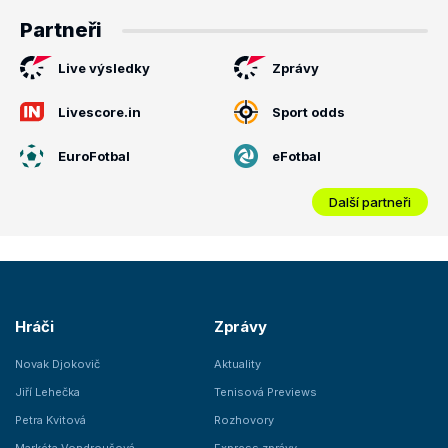
Partneři
Live výsledky
Zprávy
Livescore.in
Sport odds
EuroFotbal
eFotbal
Další partneři
Hráči
Zprávy
Novak Djokovič
Aktuality
Jiří Lehečka
Tenisová Previews
Petra Kvitová
Rozhovory