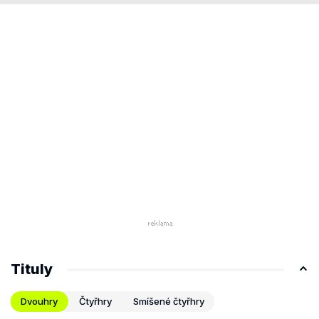
Tituly
Dvouhry
Čtyřhry
Smíšené čtyřhry