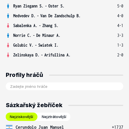
Ryan Ziegann S.
-
Oster S.
5-0
Medvedev D.
-
Van De Zandschulp B.
4-0
Sabalenka A.
-
Zhang S.
4-1
Norrie C.
-
De Minaur A.
3-3
Golubic V.
-
Swiatek I.
1-3
Zelinskaya D.
-
Arifullina A.
2-0
Profily hráčů
Sázkařský žebříček
Nejziskovější
Nejztrátovější
Cerundolo Juan Manuel
+1737