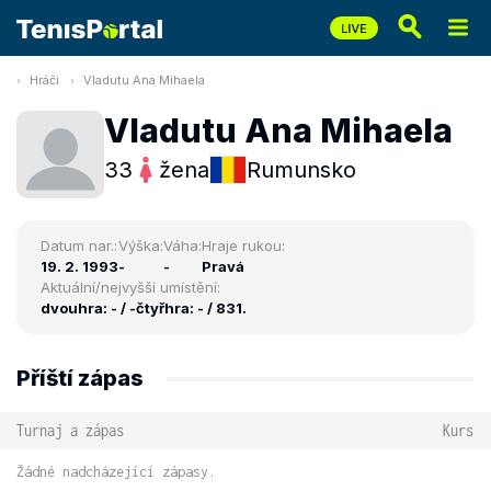
Hráči
Vladutu Ana Mihaela
Vladutu Ana Mihaela
33
žena
Rumunsko
Datum nar.:
Výška:
Váha:
Hraje rukou:
19. 2. 1993
-
-
Pravá
Aktuální/nejvyšší umístění:
dvouhra: - / -
čtyřhra: - / 831.
Příští zápas
Turnaj a zápas
Kurs
Žádné nadcházející zápasy.