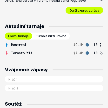
08.08.
Šnajderová v Torontu nedala šanci Pegulaové
Další expres zprávy
Aktuální turnaje
Hlavní turnaje
Turnaje nižší úrovně
Montreal
$9.4M
10
Toronto WTA
$7.4M
10
Vzájemné zápasy
Soutěž