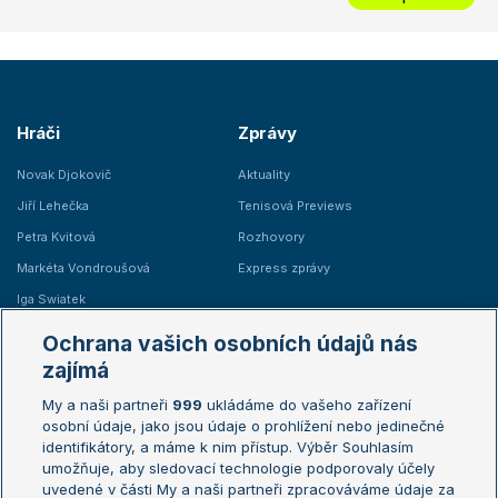
Hráči
Zprávy
Novak Djokovič
Aktuality
Jiří Lehečka
Tenisová Previews
Petra Kvitová
Rozhovory
Markéta Vondroušová
Express zprávy
Iga Swiatek
Marie Bouzková
Ochrana vašich osobních údajů nás
Žebříčky
Kalendář turnajů
zajímá
My a naši partneři
999
ukládáme do vašeho zařízení
Žebříček ATP (muži)
Australian Open
osobní údaje, jako jsou údaje o prohlížení nebo jedinečné
Žebříček WTA (ženy)
French Open
identifikátory, a máme k nim přístup. Výběr Souhlasím
umožňuje, aby sledovací technologie podporovaly účely
Sázkařský žebříček
Wimbledon
uvedené v části My a naši partneři zpracováváme údaje za