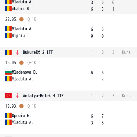
Vladutu A.
3
6
6
Ababii R.
6
3
1
22.05.
Q-1K
Vladutu A.
6
6
Bighiu I.
0
0
Bukurešť 2 ITF
1
2
3
Kurs
15.05.
Q-1K
Mladenova D.
6
6
Vladutu A.
1
3
Antalya-Belek 4 ITF
1
2
3
Kurs
19.03.
Q-1K
Oproiu E.
6
7
Vladutu A.
3
5