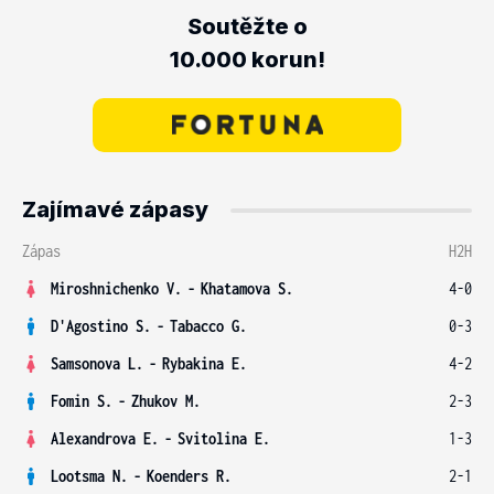
Soutěžte o
10.000 korun!
Zajímavé zápasy
Zápas
H2H
Miroshnichenko V.
-
Khatamova S.
4-0
D'Agostino S.
-
Tabacco G.
0-3
Samsonova L.
-
Rybakina E.
4-2
Fomin S.
-
Zhukov M.
2-3
Alexandrova E.
-
Svitolina E.
1-3
Lootsma N.
-
Koenders R.
2-1