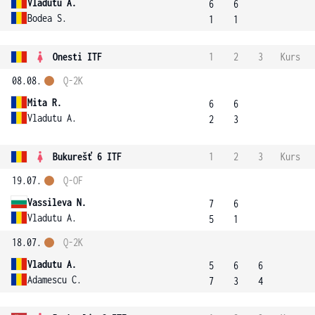
Vladutu A.
6
6
Bodea S.
1
1
Onesti ITF
1
2
3
Kurs
08.08.
Q-2K
Mita R.
6
6
Vladutu A.
2
3
Bukurešť 6 ITF
1
2
3
Kurs
19.07.
Q-OF
Vassileva N.
7
6
Vladutu A.
5
1
18.07.
Q-2K
Vladutu A.
5
6
6
Adamescu C.
7
3
4