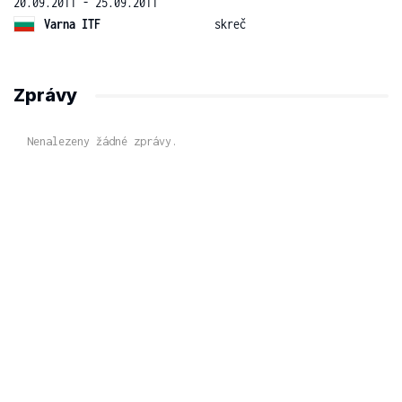
20.09.2011 - 25.09.2011
Varna ITF
skreč
Zprávy
Nenalezeny žádné zprávy.