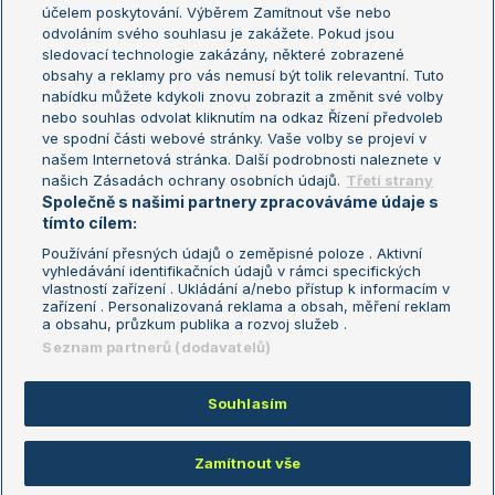
US Open
účelem poskytování. Výběrem Zamítnout vše nebo
odvoláním svého souhlasu je zakážete. Pokud jsou
Turnaj mistrů
sledovací technologie zakázány, některé zobrazené
Turnaj mistryň
obsahy a reklamy pro vás nemusí být tolik relevantní. Tuto
Aktualní trendy
nabídku můžete kdykoli znovu zobrazit a změnit své volby
nebo souhlas odvolat kliknutím na odkaz Řízení předvoleb
ve spodní části webové stránky. Vaše volby se projeví v
Fotbalové přestupy
našem Internetová stránka. Další podrobnosti naleznete v
Livesport Daily
našich Zásadách ochrany osobních údajů.
Třetí strany
Společně s našimi partnery zpracováváme údaje s
LS Prague Open
tímto cílem:
Používání přesných údajů o zeměpisné poloze . Aktivní
vyhledávání identifikačních údajů v rámci specifických
vlastností zařízení . Ukládání a/nebo přístup k informacím v
Podmínky užití
Nastavení soukromí
zařízení . Personalizovaná reklama a obsah, měření reklam
GDPR a žurnalistika
Reklama
a obsahu, průzkum publika a rozvoj služeb .
Informace o zpracování osobních
Kontakt
Seznam partnerů (dodavatelů)
údajů
Tiráž
Souhlasím
Copyright © 2008-2026 TenisPortal.cz. Využíváme zpravodajství ČTK.
Zamítnout vše