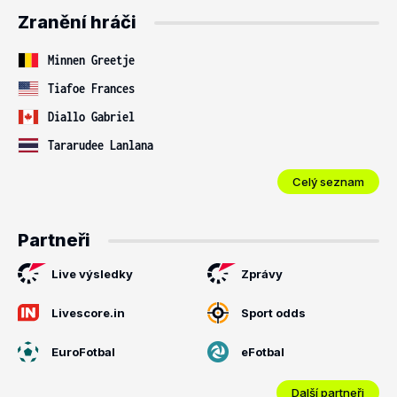
Zranění hráči
Minnen Greetje
Tiafoe Frances
Diallo Gabriel
Tararudee Lanlana
Celý seznam
Partneři
Live výsledky
Zprávy
Livescore.in
Sport odds
EuroFotbal
eFotbal
Další partneři