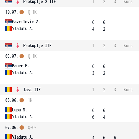
Prokuplje 2 ITF
1
2
3
Kurs
10.07.
Q-1K
Gavrilovic Z.
6
6
Vladutu A.
4
2
Prokuplje ITF
1
2
3
Kurs
03.07.
Q-1K
Bauer E.
6
6
Vladutu A.
3
2
Iasi ITF
1
2
3
Kurs
08.06.
1K
Lupu S.
6
6
Vladutu A.
0
4
07.06.
Q-OF
Vladutu A.
4
6
6