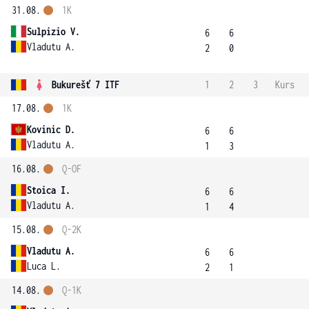
31.08.
1K
Sulpizio V.
6
6
Vladutu A.
2
0
Bukurešť 7 ITF
1
2
3
Kurs
17.08.
1K
Kovinic D.
6
6
Vladutu A.
1
3
16.08.
Q-OF
Stoica I.
6
6
Vladutu A.
1
4
15.08.
Q-2K
Vladutu A.
6
6
Luca L.
2
1
14.08.
Q-1K