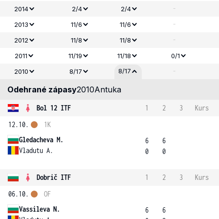
-
2014
2/4
2/4
-
2013
11/6
11/6
-
2012
11/8
11/8
2011
11/19
11/18
0/1
-
8/17
2010
8/17
Odehrané zápasy
2010
Antuka
Bol 12 ITF
1
2
3
Kurs
12.10.
1K
Gledacheva M.
6
6
Vladutu A.
0
0
Dobrič ITF
1
2
3
Kurs
06.10.
OF
Vassileva N.
6
6