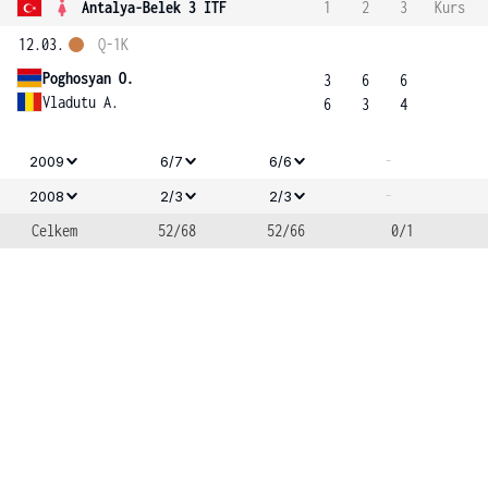
Antalya-Belek 3 ITF
1
2
3
Kurs
12.03.
Q-1K
Poghosyan O.
3
6
6
Vladutu A.
6
3
4
-
2009
6/7
6/6
-
2008
2/3
2/3
Celkem
52/68
52/66
0/1