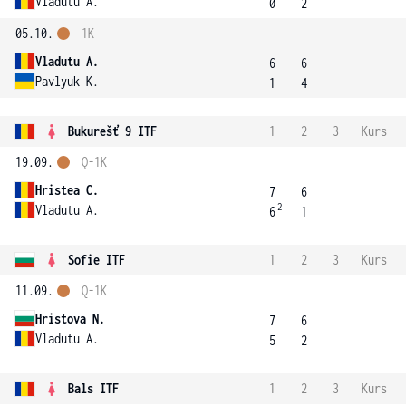
Vladutu A.
0
2
05.10.
1K
Vladutu A.
6
6
Pavlyuk K.
1
4
Bukurešť 9 ITF
1
2
3
Kurs
19.09.
Q-1K
Hristea C.
7
6
2
Vladutu A.
6
1
Sofie ITF
1
2
3
Kurs
11.09.
Q-1K
Hristova N.
7
6
Vladutu A.
5
2
Bals ITF
1
2
3
Kurs