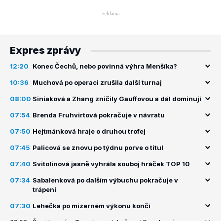
Expres zprávy
12:20
Konec Čechů, nebo povinná výhra Menšíka?
10:36
Muchová po operaci zrušila další turnaj
08:00
Siniaková a Zhang zničily Gauffovou a dál dominují
07:54
Brenda Fruhvirtová pokračuje v návratu
07:50
Hejtmánková hraje o druhou trofej
07:45
Palicová se znovu po týdnu porve o titul
07:40
Svitolinová jasně vyhrála souboj hráček TOP 10
07:34
Sabalenková po dalším výbuchu pokračuje v
trápení
07:30
Lehečka po mizerném výkonu končí