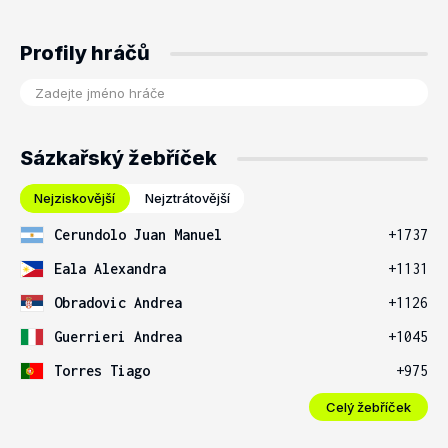
Profily hráčů
Sázkařský žebříček
Nejziskovější
Nejztrátovější
Cerundolo Juan Manuel
+1737
Eala Alexandra
+1131
Obradovic Andrea
+1126
Guerrieri Andrea
+1045
Torres Tiago
+975
Celý žebříček