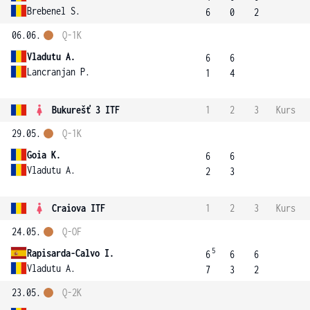
Brebenel S.
6
0
2
06.06.
Q-1K
Vladutu A.
6
6
Lancranjan P.
1
4
Bukurešť 3 ITF
1
2
3
Kurs
29.05.
Q-1K
Goia K.
6
6
Vladutu A.
2
3
Craiova ITF
1
2
3
Kurs
24.05.
Q-OF
5
Rapisarda-Calvo I.
6
6
6
Vladutu A.
7
3
2
23.05.
Q-2K