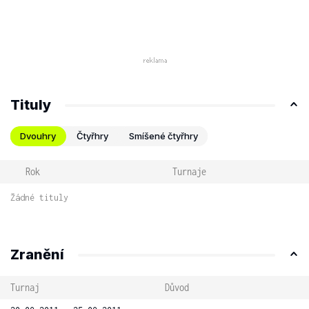
Tituly
Dvouhry
Čtyřhry
Smíšené čtyřhry
Rok
Turnaje
Žádné tituly
Zranění
Turnaj
Důvod