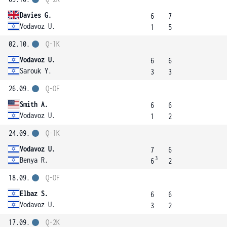
Davies G.
6
7
Vodavoz U.
1
5
02.10.
Q-1K
Vodavoz U.
6
6
Sarouk Y.
3
3
26.09.
Q-OF
Smith A.
6
6
Vodavoz U.
1
2
24.09.
Q-1K
Vodavoz U.
7
6
3
Benya R.
6
2
18.09.
Q-OF
Elbaz S.
6
6
Vodavoz U.
3
2
17.09.
Q-2K