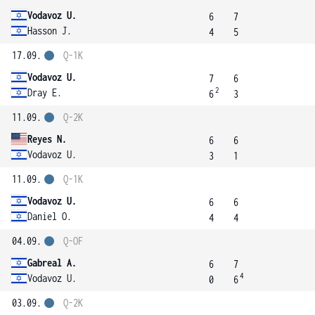
Vodavoz U.
6
7
Hasson J.
4
5
17.09.
Q-1K
Vodavoz U.
7
6
2
Dray E.
6
3
11.09.
Q-2K
Reyes N.
6
6
Vodavoz U.
3
1
11.09.
Q-1K
Vodavoz U.
6
6
Daniel O.
4
4
04.09.
Q-OF
Gabreal A.
6
7
4
Vodavoz U.
0
6
03.09.
Q-2K