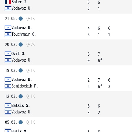
Soler J.
6
6
Vodavoz U.
2
1
21.05.
Q-1K
Vodavoz U.
4
6
6
Touchmair O.
6
1
1
20.03.
Q-2K
Ovil O.
6
7
4
Vodavoz U.
0
6
19.03.
Q-1K
Vodavoz U.
2
7
6
4
Semidockih P.
6
6
3
12.03.
Q-1K
Batkis S.
6
6
Vodavoz U.
3
2
05.03.
Q-1K
Bulis M.
6
6