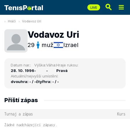
Hráči
Vodavoz Uri
Vodavoz Uri
29
muž
Izrael
Datum nar.:
Výška:
Váha:
Hraje rukou:
28. 10. 1996
-
-
Pravá
Aktuální/nejvyšší umístění:
dvouhra: - / -
čtyřhra: - / -
Příští zápas
Turnaj a zápas
Kurs
Žádné nadcházející zápasy.