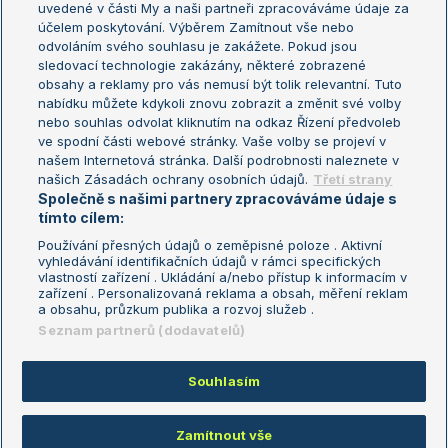
uvedené v části My a naši partneři zpracováváme údaje za
US Open
účelem poskytování. Výběrem Zamítnout vše nebo
odvoláním svého souhlasu je zakážete. Pokud jsou
Turnaj mistrů
sledovací technologie zakázány, některé zobrazené
Turnaj mistryň
obsahy a reklamy pro vás nemusí být tolik relevantní. Tuto
Aktualní trendy
nabídku můžete kdykoli znovu zobrazit a změnit své volby
nebo souhlas odvolat kliknutím na odkaz Řízení předvoleb
ve spodní části webové stránky. Vaše volby se projeví v
Fotbalové přestupy
našem Internetová stránka. Další podrobnosti naleznete v
Livesport Daily
našich Zásadách ochrany osobních údajů.
Třetí strany
Společně s našimi partnery zpracováváme údaje s
LS Prague Open
tímto cílem:
Používání přesných údajů o zeměpisné poloze . Aktivní
vyhledávání identifikačních údajů v rámci specifických
vlastností zařízení . Ukládání a/nebo přístup k informacím v
Podmínky užití
Nastavení soukromí
zařízení . Personalizovaná reklama a obsah, měření reklam
GDPR a žurnalistika
Reklama
a obsahu, průzkum publika a rozvoj služeb .
Informace o zpracování osobních
Kontakt
Seznam partnerů (dodavatelů)
údajů
Tiráž
Souhlasím
Copyright © 2008-2026 TenisPortal.cz. Využíváme zpravodajství ČTK.
Zamítnout vše