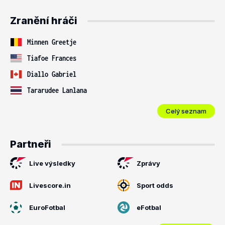
Zranění hráči
Minnen Greetje
Tiafoe Frances
Diallo Gabriel
Tararudee Lanlana
Celý seznam
Partneři
Live výsledky
Zprávy
Livescore.in
Sport odds
EuroFotbal
eFotbal