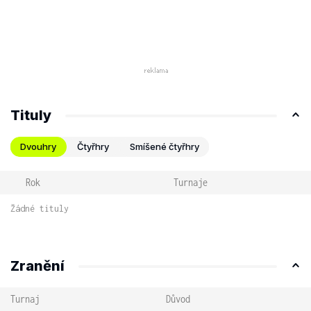
Tituly
Dvouhry
Čtyřhry
Smíšené čtyřhry
Rok
Turnaje
Žádné tituly
Zranění
Turnaj
Důvod