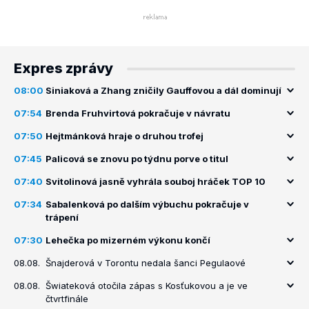
Expres zprávy
08:00
Siniaková a Zhang zničily Gauffovou a dál dominují
07:54
Brenda Fruhvirtová pokračuje v návratu
07:50
Hejtmánková hraje o druhou trofej
07:45
Palicová se znovu po týdnu porve o titul
07:40
Svitolinová jasně vyhrála souboj hráček TOP 10
07:34
Sabalenková po dalším výbuchu pokračuje v
trápení
07:30
Lehečka po mizerném výkonu končí
08.08.
Šnajderová v Torontu nedala šanci Pegulaové
08.08.
Šwiateková otočila zápas s Kosťukovou a je ve
čtvrtfinále