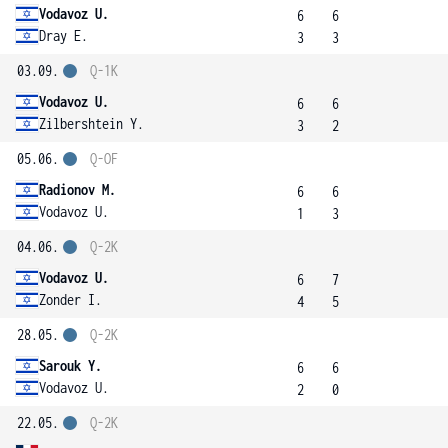
Vodavoz U.
6
6
Dray E.
3
3
03.09.
Q-1K
Vodavoz U.
6
6
Zilbershtein Y.
3
2
05.06.
Q-OF
Radionov M.
6
6
Vodavoz U.
1
3
04.06.
Q-2K
Vodavoz U.
6
7
Zonder I.
4
5
28.05.
Q-2K
Sarouk Y.
6
6
Vodavoz U.
2
0
22.05.
Q-2K