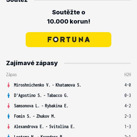
Soutěžte o
10.000 korun!
Zajímavé zápasy
Zápas
H2H
Miroshnichenko V.
-
Khatamova S.
4-0
D'Agostino S.
-
Tabacco G.
0-3
Samsonova L.
-
Rybakina E.
4-2
Fomin S.
-
Zhukov M.
2-3
Alexandrova E.
-
Svitolina E.
1-3
Lootsma N.
-
Koenders R.
2-1