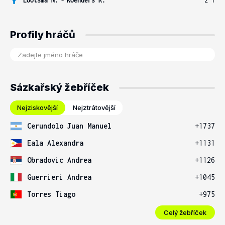
Profily hráčů
Sázkařský žebříček
Nejziskovější
Nejztrátovější
Cerundolo Juan Manuel
+1737
Eala Alexandra
+1131
Obradovic Andrea
+1126
Guerrieri Andrea
+1045
Torres Tiago
+975
Celý žebříček