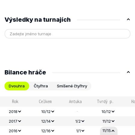
Výsledky na turnajích
Bilance hráče
Dvouhra
Čtyřhra
Smíšené čtyřhry
Rok
Celkem
Antuka
Tvrdý p.
H
-
2018
10/12
10/12
2017
12/14
1/2
11/12
11/15
2016
12/16
1/1