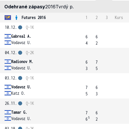
Odehrané zápasy
2016
Tvrdý p.
Futures 2016
1
2
3
Kurs
10.12.
Q-1K
Gabreal A.
6
6
Vodavoz U.
4
2
04.12.
Q-2K
Radionov M.
6
7
Vodavoz U.
3
5
03.12.
Q-1K
Vodavoz U.
7
6
Katz O.
5
3
26.11.
Q-1K
Tamar G.
7
6
5
Vodavoz U.
6
2
03.10.
Q-2K