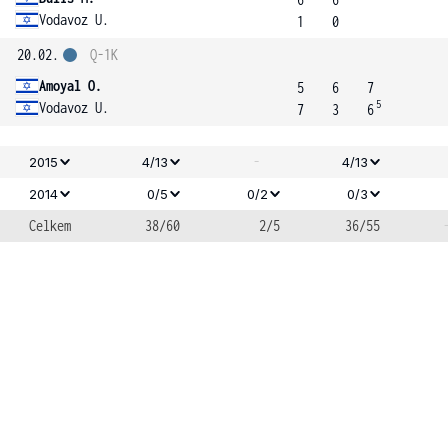
Vodavoz U.
1
0
20.02.
Q-1K
Amoyal O.
5
6
7
5
Vodavoz U.
7
3
6
-
2015
4/13
4/13
2014
0/5
0/2
0/3
Celkem
38/60
2/5
36/55