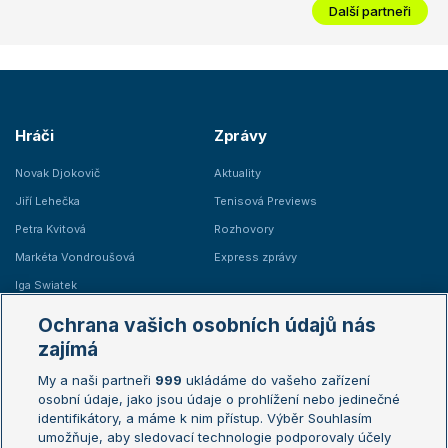
Další partneři
Hráči
Zprávy
Novak Djokovič
Aktuality
Jiří Lehečka
Tenisová Previews
Petra Kvitová
Rozhovory
Markéta Vondroušová
Express zprávy
Iga Swiatek
Marie Bouzková
Ochrana vašich osobních údajů nás
Žebříčky
Kalendář turnajů
zajímá
My a naši partneři
999
ukládáme do vašeho zařízení
Žebříček ATP (muži)
Australian Open
osobní údaje, jako jsou údaje o prohlížení nebo jedinečné
Žebříček WTA (ženy)
French Open
identifikátory, a máme k nim přístup. Výběr Souhlasím
umožňuje, aby sledovací technologie podporovaly účely
Sázkařský žebříček
Wimbledon