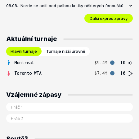
08.08.
Norrie se ocitl pod palbou kritiky některých fanoušků
Další expres zprávy
Aktuální turnaje
Hlavní turnaje
Turnaje nižší úrovně
Montreal
$9.4M
10
Toronto WTA
$7.4M
10
Vzájemné zápasy
Soutěž