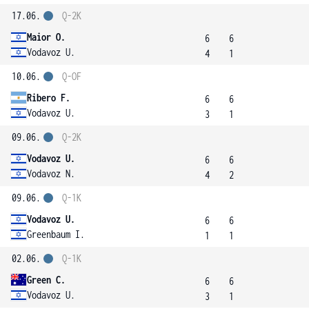
17.06.
Q-2K
Maior O.
6
6
Vodavoz U.
4
1
10.06.
Q-OF
Ribero F.
6
6
Vodavoz U.
3
1
09.06.
Q-2K
Vodavoz U.
6
6
Vodavoz N.
4
2
09.06.
Q-1K
Vodavoz U.
6
6
Greenbaum I.
1
1
02.06.
Q-1K
Green C.
6
6
Vodavoz U.
3
1