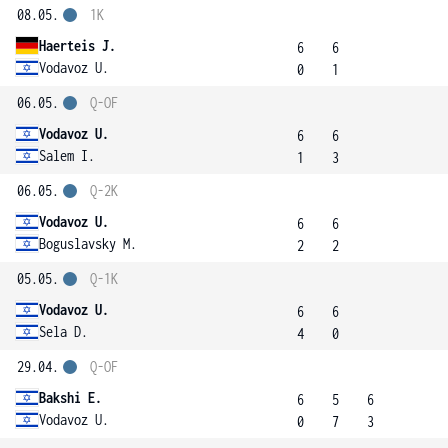
08.05.
1K
Haerteis J.
6
6
Vodavoz U.
0
1
06.05.
Q-OF
Vodavoz U.
6
6
Salem I.
1
3
06.05.
Q-2K
Vodavoz U.
6
6
Boguslavsky M.
2
2
05.05.
Q-1K
Vodavoz U.
6
6
Sela D.
4
0
29.04.
Q-OF
Bakshi E.
6
5
6
Vodavoz U.
0
7
3