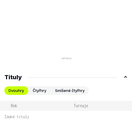
Tituly
Dvouhry
Čtyřhry
Smíšené čtyřhry
Rok
Turnaje
Žádné tituly