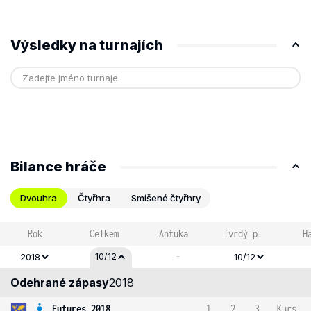
Výsledky na turnajích
Bilance hráče
Dvouhra
Čtyřhra
Smíšené čtyřhry
Rok
Celkem
Antuka
Tvrdý p.
H
-
10/12
2018
10/12
Odehrané zápasy
2018
Futures 2018
1
2
3
Kurs