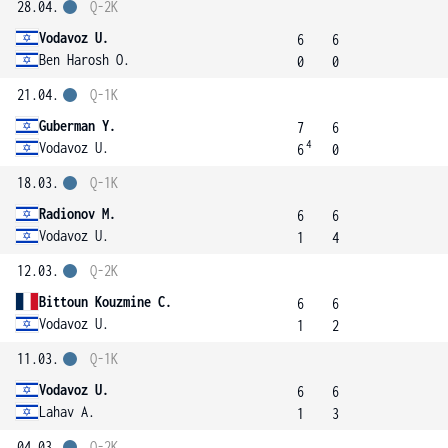
28.04.
Q-2K
Vodavoz U.
6
6
Ben Harosh O.
0
0
21.04.
Q-1K
Guberman Y.
7
6
4
Vodavoz U.
6
0
18.03.
Q-1K
Radionov M.
6
6
Vodavoz U.
1
4
12.03.
Q-2K
Bittoun Kouzmine C.
6
6
Vodavoz U.
1
2
11.03.
Q-1K
Vodavoz U.
6
6
Lahav A.
1
3
04.03.
Q-2K