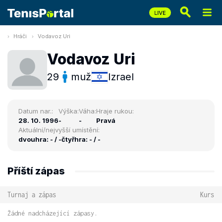
Hráči
Vodavoz Uri
Vodavoz Uri
29
muž
Izrael
Datum nar.:
Výška:
Váha:
Hraje rukou:
28. 10. 1996
-
-
Pravá
Aktuální/nejvyšší umístění:
dvouhra: - / -
čtyřhra: - / -
Příští zápas
Turnaj a zápas
Kurs
Žádné nadcházející zápasy.