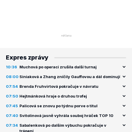
Expres zprávy
10:36
Muchová po operaci zrušila další turnaj
08:00
Siniaková a Zhang zničily Gauffovou a dál dominují
07:54
Brenda Fruhvirtová pokračuje v návratu
07:50
Hejtmánková hraje o druhou trofej
07:45
Palicová se znovu po týdnu porve o titul
07:40
Svitolinová jasně vyhrála souboj hráček TOP 10
07:34
Sabalenková po dalším výbuchu pokračuje v
trápení