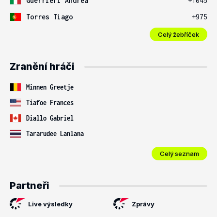
Guerrieri Andrea
+1045
Torres Tiago
+975
Celý žebříček
Zranění hráči
Minnen Greetje
Tiafoe Frances
Diallo Gabriel
Tararudee Lanlana
Celý seznam
Partneři
Live výsledky
Zprávy