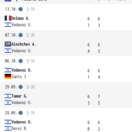
13.10.
Q-1K
Delmas A.
6
6
Vodavoz U.
1
3
07.10.
Q-2K
Aleshchev A.
6
6
Vodavoz U.
4
3
06.10.
Q-1K
Vodavoz U.
6
6
Janis J.
1
4
29.09.
Q-2K
Tamar G.
6
7
Vodavoz U.
3
5
29.09.
Q-1K
Vodavoz U.
6
6
Derei R.
0
2