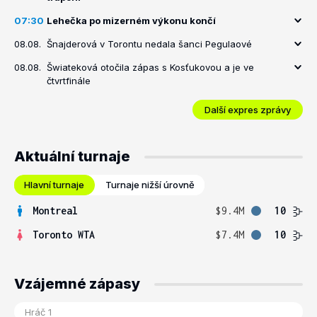
07:30
Lehečka po mizerném výkonu končí
08.08.
Šnajderová v Torontu nedala šanci Pegulaové
08.08.
Šwiateková otočila zápas s Kosťukovou a je ve
čtvrtfinále
Další expres zprávy
Aktuální turnaje
Hlavní turnaje
Turnaje nižší úrovně
Montreal
$9.4M
10
Toronto WTA
$7.4M
10
Vzájemné zápasy