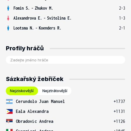
Fomin S.
-
Zhukov M.
2-3
Alexandrova E.
-
Svitolina E.
1-3
Lootsma N.
-
Koenders R.
2-1
Profily hráčů
Sázkařský žebříček
Nejziskovější
Nejztrátovější
Cerundolo Juan Manuel
+1737
Eala Alexandra
+1131
Obradovic Andrea
+1126