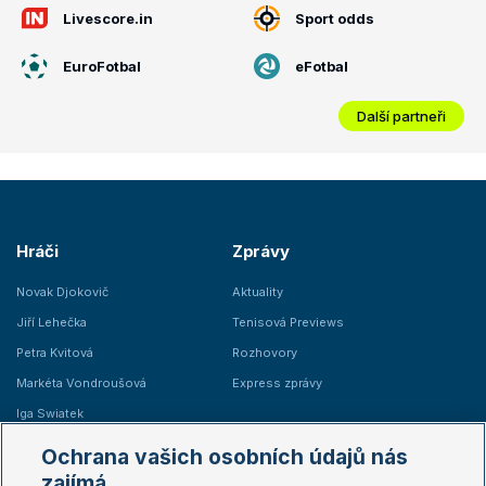
Livescore.in
Sport odds
EuroFotbal
eFotbal
Další partneři
Hráči
Zprávy
Novak Djokovič
Aktuality
Jiří Lehečka
Tenisová Previews
Petra Kvitová
Rozhovory
Markéta Vondroušová
Express zprávy
Iga Swiatek
Marie Bouzková
Ochrana vašich osobních údajů nás
Žebříčky
Kalendář turnajů
zajímá