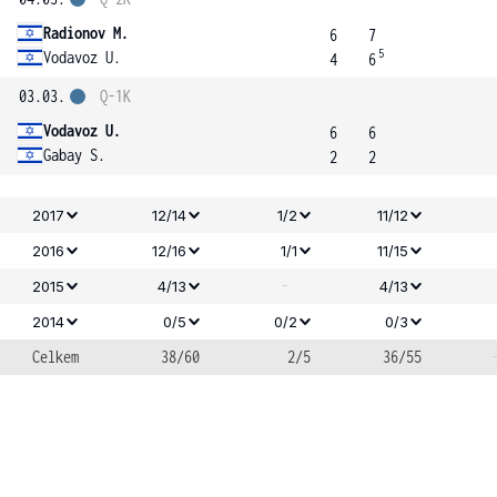
Radionov M.
6
7
5
Vodavoz U.
4
6
03.03.
Q-1K
Vodavoz U.
6
6
Gabay S.
2
2
2017
12/14
1/2
11/12
2016
12/16
1/1
11/15
-
2015
4/13
4/13
2014
0/5
0/2
0/3
Celkem
38/60
2/5
36/55