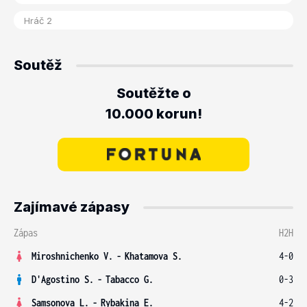
Soutěž
Soutěžte o
10.000 korun!
Zajímavé zápasy
Zápas
H2H
Miroshnichenko V.
-
Khatamova S.
4-0
D'Agostino S.
-
Tabacco G.
0-3
Samsonova L.
-
Rybakina E.
4-2