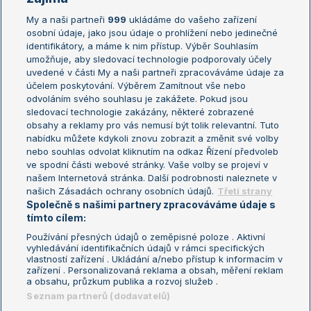
My a naši partneři
999
ukládáme do vašeho zařízení
Žebříček ATP (muži)
Australian Open
osobní údaje, jako jsou údaje o prohlížení nebo jedinečné
Žebříček WTA (ženy)
French Open
identifikátory, a máme k nim přístup. Výběr Souhlasím
umožňuje, aby sledovací technologie podporovaly účely
Sázkařský žebříček
Wimbledon
uvedené v části My a naši partneři zpracováváme údaje za
US Open
účelem poskytování. Výběrem Zamítnout vše nebo
odvoláním svého souhlasu je zakážete. Pokud jsou
Turnaj mistrů
sledovací technologie zakázány, některé zobrazené
Turnaj mistryň
obsahy a reklamy pro vás nemusí být tolik relevantní. Tuto
Aktualní trendy
nabídku můžete kdykoli znovu zobrazit a změnit své volby
nebo souhlas odvolat kliknutím na odkaz Řízení předvoleb
ve spodní části webové stránky. Vaše volby se projeví v
Fotbalové přestupy
našem Internetová stránka. Další podrobnosti naleznete v
Livesport Daily
našich Zásadách ochrany osobních údajů.
Třetí strany
Společně s našimi partnery zpracováváme údaje s
LS Prague Open
tímto cílem:
Používání přesných údajů o zeměpisné poloze . Aktivní
vyhledávání identifikačních údajů v rámci specifických
vlastností zařízení . Ukládání a/nebo přístup k informacím v
Podmínky užití
Nastavení soukromí
zařízení . Personalizovaná reklama a obsah, měření reklam
GDPR a žurnalistika
Reklama
a obsahu, průzkum publika a rozvoj služeb .
Informace o zpracování osobních
Kontakt
Seznam partnerů (dodavatelů)
údajů
Tiráž