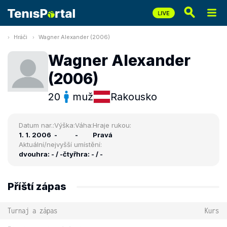
Hráči
Wagner Alexander (2006)
Wagner Alexander
(2006)
20
muž
Rakousko
Datum nar.:
Výška:
Váha:
Hraje rukou:
1. 1. 2006
-
-
Pravá
Aktuální/nejvyšší umístění:
dvouhra: - / -
čtyřhra: - / -
Příští zápas
Turnaj a zápas
Kurs