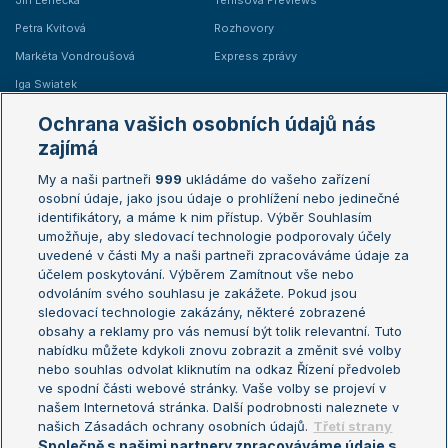
Jiří Lehečka
Tenisová Previews
Petra Kvitová
Rozhovory
Markéta Vondroušová
Express zprávy
Iga Swiatek
Marie Bouzková
Ochrana vašich osobních údajů nás
Žebříčky
Kalendář turnajů
zajímá
My a naši partneři
999
ukládáme do vašeho zařízení
Žebříček ATP (muži)
Australian Open
osobní údaje, jako jsou údaje o prohlížení nebo jedinečné
Žebříček WTA (ženy)
French Open
identifikátory, a máme k nim přístup. Výběr Souhlasím
umožňuje, aby sledovací technologie podporovaly účely
Sázkařský žebříček
Wimbledon
uvedené v části My a naši partneři zpracováváme údaje za
US Open
účelem poskytování. Výběrem Zamítnout vše nebo
odvoláním svého souhlasu je zakážete. Pokud jsou
Turnaj mistrů
sledovací technologie zakázány, některé zobrazené
Turnaj mistryň
obsahy a reklamy pro vás nemusí být tolik relevantní. Tuto
Aktualní trendy
nabídku můžete kdykoli znovu zobrazit a změnit své volby
nebo souhlas odvolat kliknutím na odkaz Řízení předvoleb
ve spodní části webové stránky. Vaše volby se projeví v
Fotbalové přestupy
našem Internetová stránka. Další podrobnosti naleznete v
Livesport Daily
našich Zásadách ochrany osobních údajů.
Třetí strany
Společně s našimi partnery zpracováváme údaje s
LS Prague Open