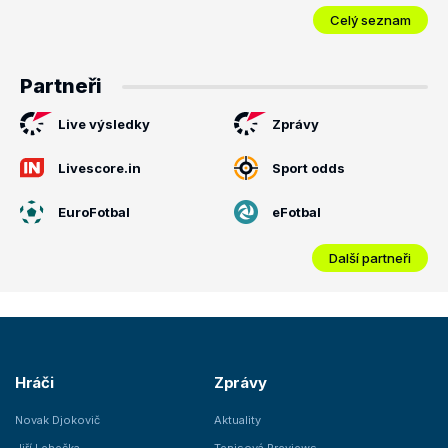
Celý seznam
Partneři
Live výsledky
Zprávy
Livescore.in
Sport odds
EuroFotbal
eFotbal
Další partneři
Hráči
Zprávy
Novak Djokovič
Aktuality