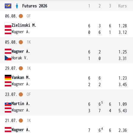
Futures 2026
1
2
3
Kurs
06.08.
OF
Zielinski M.
6
3
6
1.28
Wagner A.
0
6
1
3.12
05.08.
1K
Wagner A.
6
2
1.25
Horak V.
1
0
3.31
29.07.
1K
Vankan M.
6
6
1.23
Wagner A.
2
2
3.45
23.07.
OF
5
Martin A.
6
6
6
1.09
Wagner A.
3
7
4
5.43
21.07.
1K
4
Wagner A.
7
6
6
2.36