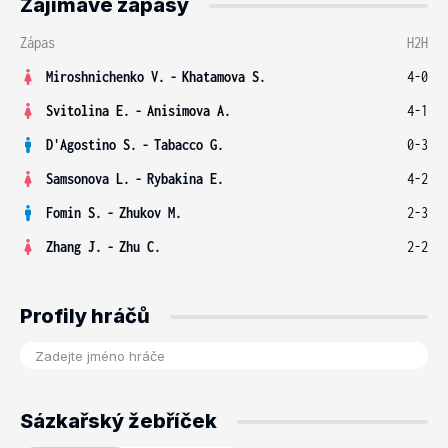
Zajímavé zápasy
Zápas
H2H
Miroshnichenko V.
-
Khatamova S.
4-0
Svitolina E.
-
Anisimova A.
4-1
D'Agostino S.
-
Tabacco G.
0-3
Samsonova L.
-
Rybakina E.
4-2
Fomin S.
-
Zhukov M.
2-3
Zhang J.
-
Zhu C.
2-2
Profily hráčů
Sázkařský žebříček