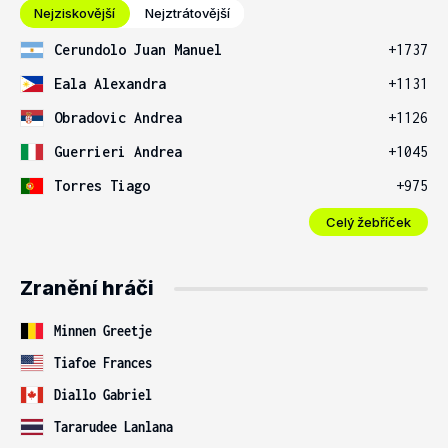
Nejziskovější
Nejztrátovější
Cerundolo Juan Manuel
+1737
Eala Alexandra
+1131
Obradovic Andrea
+1126
Guerrieri Andrea
+1045
Torres Tiago
+975
Celý žebříček
Zranění hráči
Minnen Greetje
Tiafoe Frances
Diallo Gabriel
Tararudee Lanlana