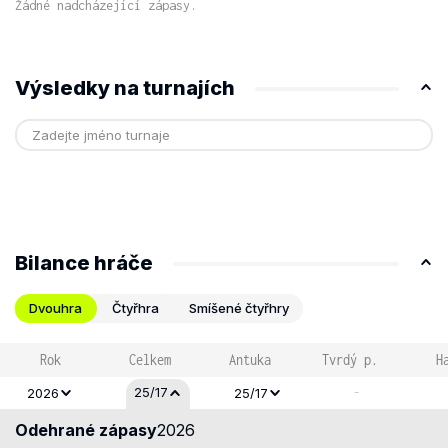
Žádné nadcházející zápasy.
Výsledky na turnajích
Bilance hráče
Dvouhra
Čtyřhra
Smíšené čtyřhry
Rok
Celkem
Antuka
Tvrdý p.
H
-
25/17
2026
25/17
Odehrané zápasy
2026