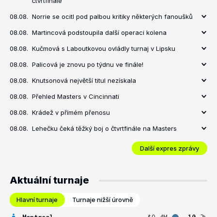
čtvrtfinále
08.08.
Norrie se ocitl pod palbou kritiky některých fanoušků
08.08.
Martincová podstoupila další operaci kolena
08.08.
Kučmová s Laboutkovou ovládly turnaj v Lipsku
08.08.
Palicová je znovu po týdnu ve finále!
08.08.
Knutsonová největší titul nezískala
08.08.
Přehled Masters v Cincinnati
08.08.
Krádež v přímém přenosu
08.08.
Lehečku čeká těžký boj o čtvrtfinále na Masters
Další expres zprávy
Aktuální turnaje
Hlavní turnaje
Turnaje nižší úrovně