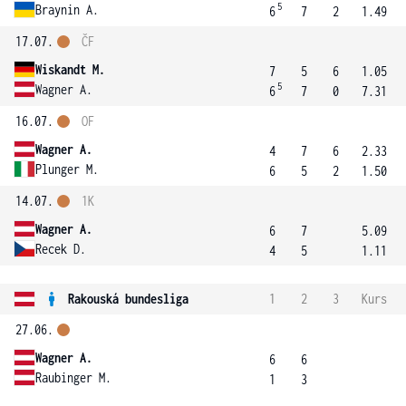
5
Braynin A.
6
7
2
1.49
17.07.
ČF
Wiskandt M.
7
5
6
1.05
5
Wagner A.
6
7
0
7.31
16.07.
OF
Wagner A.
4
7
6
2.33
Plunger M.
6
5
2
1.50
14.07.
1K
Wagner A.
6
7
5.09
Recek D.
4
5
1.11
Rakouská bundesliga
1
2
3
Kurs
27.06.
Wagner A.
6
6
Raubinger M.
1
3