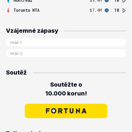
Montreal
$9.4M
10
Toronto WTA
$7.4M
10
Vzájemné zápasy
Soutěž
Soutěžte o
10.000 korun!