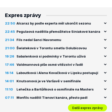
Expres zprávy
22:50
Alcaraz by podle experta měl ukončit sezonu
22:45
Pegulaová nadělila přemožitelce Siniakové kanára
21:34
Fils nedal šanci Navonemu
21:00
Šwiateková v Torontu smetla Golubicovou
19:26
Sabalenková si podmínky v Torontu užívá
17:46
Valdmannová píše osmé vítězství v řadě
16:14
Laboutková i Alena Kovačková v Lipsku postupují
14:01
Knutsonová je ve Varšavě v semifinále
11:10
Lehečka a Bartůňková o osmifinále na Masters
07:11
Monfils nadělil Tienovi kanára, přesto padl
Další expres zprávy