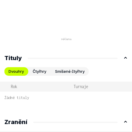
Tituly
Dvouhry
Čtyřhry
Smíšené čtyřhry
Rok
Turnaje
Žádné tituly
Zranění