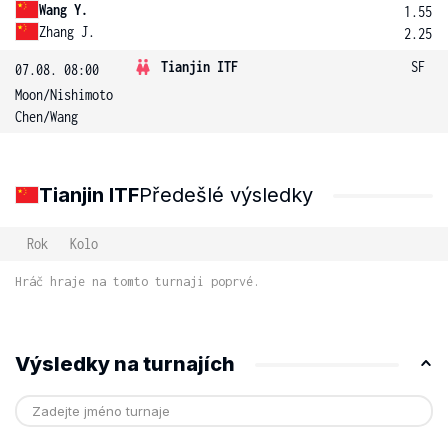
Wang Y.
1.55
Zhang J.
2.25
Tianjin ITF
SF
07.08. 08:00
Moon
/
Nishimoto
Chen
/
Wang
Tianjin ITF
Předešlé výsledky
Rok
Kolo
Hráč hraje na tomto turnaji poprvé.
Výsledky na turnajích