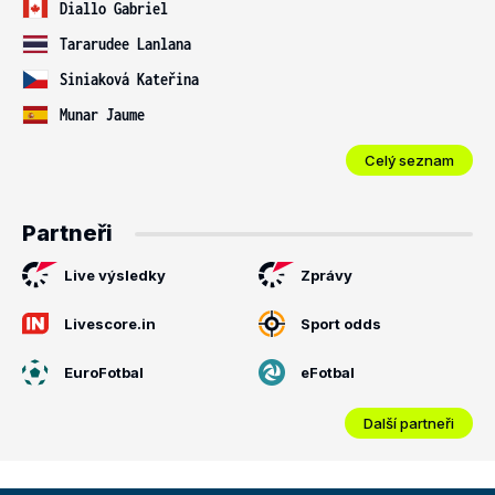
Diallo Gabriel
Tararudee Lanlana
Siniaková Kateřina
Munar Jaume
Celý seznam
Partneři
Live výsledky
Zprávy
Livescore.in
Sport odds
EuroFotbal
eFotbal
Další partneři