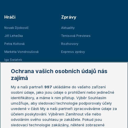
Hráči
Zprávy
Novak Djokovič
Aktuality
Jiří Lehečka
Tenisová Previews
Petra Kvitová
Rozhovory
Markéta Vondroušová
Express zprávy
Iga Swiatek
Marie Bouzková
Ochrana vašich osobních údajů nás
Žebříčky
Kalendář turnajů
zajímá
My a naši partneři
997
ukládáme do vašeho zařízení
Žebříček ATP (muži)
Australian Open
osobní údaje, jako jsou údaje o prohlížení nebo jedinečné
Žebříček WTA (ženy)
French Open
identifikátory, a máme k nim přístup. Výběr Souhlasím
umožňuje, aby sledovací technologie podporovaly účely
Sázkařský žebříček
Wimbledon
uvedené v části My a naši partneři zpracováváme údaje za
US Open
účelem poskytování. Výběrem Zamítnout vše nebo
odvoláním svého souhlasu je zakážete. Pokud jsou
Turnaj mistrů
sledovací technologie zakázány, některé zobrazené
Turnaj mistryň