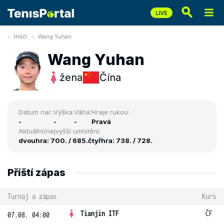
Hráči
Wang Yuhan
Wang Yuhan
žena
Čína
Datum nar.:
Výška:
Váha:
Hraje rukou:
-
-
-
Pravá
Aktuální/nejvyšší umístění:
dvouhra: 700. / 685.
čtyřhra: 738. / 728.
Příští zápas
Turnaj a zápas
Kurs
Tianjin ITF
ČF
07.08. 04:00