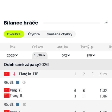
Bilance hráče
Dvouhra
Čtyřhra
Smíšené čtyřhry
Rok
Celkem
Antuka
Tvrdý p.
H
15/16
2026
0/2
8/9
Odehrané zápasy
2026
Tianjin ITF
1
2
3
Kurs
06.08.
OF
Wang Y.
6
6
1.82
Zhang R.
3
1
1.86
05.08.
1K