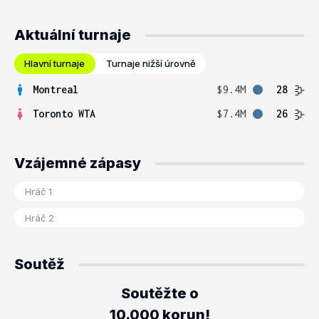
Aktuální turnaje
Hlavní turnaje
Turnaje nižší úrovně
Montreal
$9.4M
28
Toronto WTA
$7.4M
26
Vzájemné zápasy
Soutěž
Soutěžte o
10.000 korun!