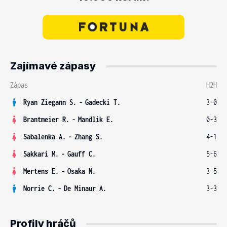
Zajímavé zápasy
Zápas
H2H
Ryan Ziegann S.
-
Gadecki T.
3-0
Brantmeier R.
-
Mandlik E.
0-3
Sabalenka A.
-
Zhang S.
4-1
Sakkari M.
-
Gauff C.
5-6
Mertens E.
-
Osaka N.
3-5
Norrie C.
-
De Minaur A.
3-3
Profily hráčů