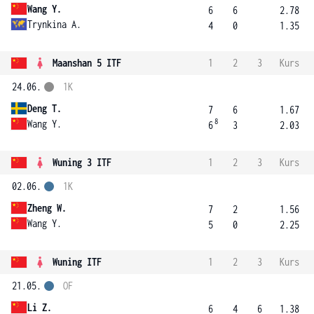
Wang Y.
6
6
2.78
Trynkina A.
4
0
1.35
Maanshan 5 ITF
1
2
3
Kurs
24.06.
1K
Deng T.
7
6
1.67
8
Wang Y.
6
3
2.03
Wuning 3 ITF
1
2
3
Kurs
02.06.
1K
Zheng W.
7
2
1.56
Wang Y.
5
0
2.25
Wuning ITF
1
2
3
Kurs
21.05.
OF
Li Z.
6
4
6
1.38