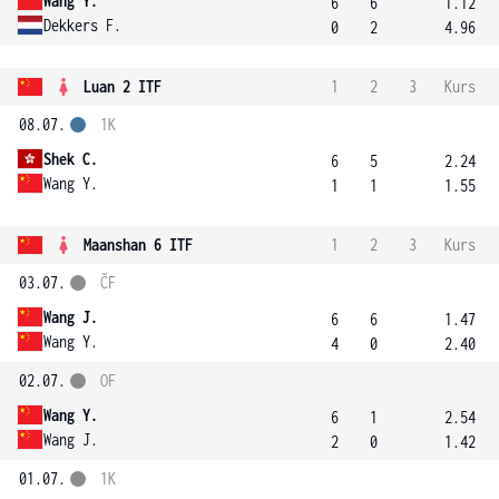
Wang Y.
6
6
1.12
Dekkers F.
0
2
4.96
Luan 2 ITF
1
2
3
Kurs
08.07.
1K
Shek C.
6
5
2.24
Wang Y.
1
1
1.55
Maanshan 6 ITF
1
2
3
Kurs
03.07.
ČF
Wang J.
6
6
1.47
Wang Y.
4
0
2.40
02.07.
OF
Wang Y.
6
1
2.54
Wang J.
2
0
1.42
01.07.
1K