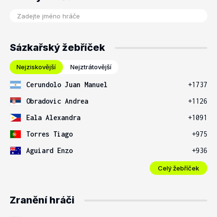
Sázkařský žebříček
Nejziskovější
Nejztrátovější
Cerundolo Juan Manuel
+1737
Obradovic Andrea
+1126
Eala Alexandra
+1091
Torres Tiago
+975
Aguiard Enzo
+936
Celý žebříček
Zranění hráči