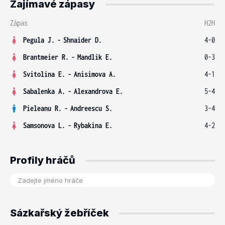
Zajímavé zápasy
Zápas
H2H
Pegula J.
-
Shnaider D.
4-0
Brantmeier R.
-
Mandlik E.
0-3
Svitolina E.
-
Anisimova A.
4-1
Sabalenka A.
-
Alexandrova E.
5-4
Pieleanu R.
-
Andreescu S.
3-4
Samsonova L.
-
Rybakina E.
4-2
Profily hráčů
Sázkařský žebříček