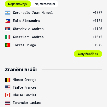
Nejziskovější
Nejztrátovější
Cerundolo Juan Manuel
+1737
Eala Alexandra
+1131
Obradovic Andrea
+1126
Guerrieri Andrea
+1045
Torres Tiago
+975
Celý žebříček
Zranění hráči
Minnen Greetje
Tiafoe Frances
Diallo Gabriel
Tararudee Lanlana