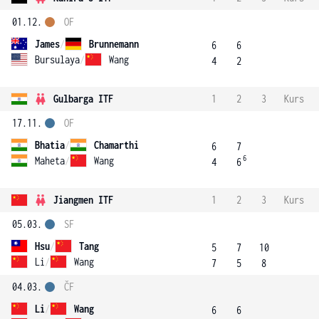
01.12.
OF
James
/
Brunnemann
6
6
Bursulaya
/
Wang
4
2
Gulbarga ITF
1
2
3
Kurs
17.11.
OF
Bhatia
/
Chamarthi
6
7
6
Maheta
/
Wang
4
6
Jiangmen ITF
1
2
3
Kurs
05.03.
SF
Hsu
/
Tang
5
7
10
Li
/
Wang
7
5
8
04.03.
ČF
Li
/
Wang
6
6