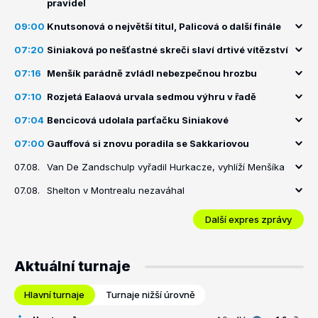
pravidel
09:00
Knutsonová o největší titul, Palicová o další finále
07:20
Siniaková po nešťastné skreči slaví drtivé vítězství
07:16
Menšík parádně zvládl nebezpečnou hrozbu
07:10
Rozjetá Ealaová urvala sedmou výhru v řadě
07:04
Bencicová udolala parťačku Siniakové
07:00
Gauffová si znovu poradila se Sakkariovou
07.08.
Van De Zandschulp vyřadil Hurkacze, vyhlíží Menšíka
07.08.
Shelton v Montrealu nezaváhal
Další expres zprávy
Aktuální turnaje
Hlavní turnaje
Turnaje nižší úrovně