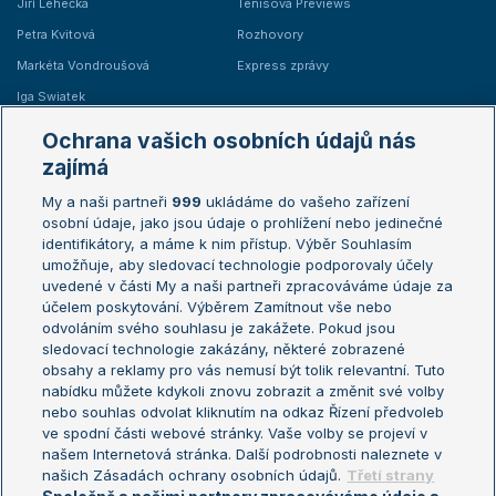
Jiří Lehečka
Tenisová Previews
Petra Kvitová
Rozhovory
Markéta Vondroušová
Express zprávy
Iga Swiatek
Marie Bouzková
Ochrana vašich osobních údajů nás
Žebříčky
Kalendář turnajů
zajímá
My a naši partneři
999
ukládáme do vašeho zařízení
Žebříček ATP (muži)
Australian Open
osobní údaje, jako jsou údaje o prohlížení nebo jedinečné
Žebříček WTA (ženy)
French Open
identifikátory, a máme k nim přístup. Výběr Souhlasím
umožňuje, aby sledovací technologie podporovaly účely
Sázkařský žebříček
Wimbledon
uvedené v části My a naši partneři zpracováváme údaje za
US Open
účelem poskytování. Výběrem Zamítnout vše nebo
odvoláním svého souhlasu je zakážete. Pokud jsou
Turnaj mistrů
sledovací technologie zakázány, některé zobrazené
Turnaj mistryň
obsahy a reklamy pro vás nemusí být tolik relevantní. Tuto
Aktualní trendy
nabídku můžete kdykoli znovu zobrazit a změnit své volby
nebo souhlas odvolat kliknutím na odkaz Řízení předvoleb
ve spodní části webové stránky. Vaše volby se projeví v
Fotbalové přestupy
našem Internetová stránka. Další podrobnosti naleznete v
Livesport Daily
našich Zásadách ochrany osobních údajů.
Třetí strany
LS Prague Open