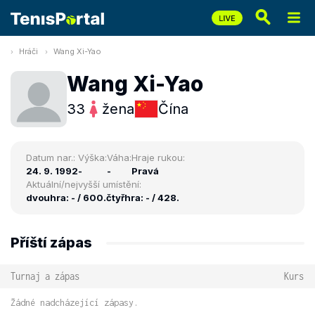
Hráči
Wang Xi-Yao
Wang Xi-Yao
33
žena
Čína
Datum nar.:
Výška:
Váha:
Hraje rukou:
24. 9. 1992
-
-
Pravá
Aktuální/nejvyšší umístění:
dvouhra: - / 600.
čtyřhra: - / 428.
Příští zápas
Turnaj a zápas
Kurs
Žádné nadcházející zápasy.