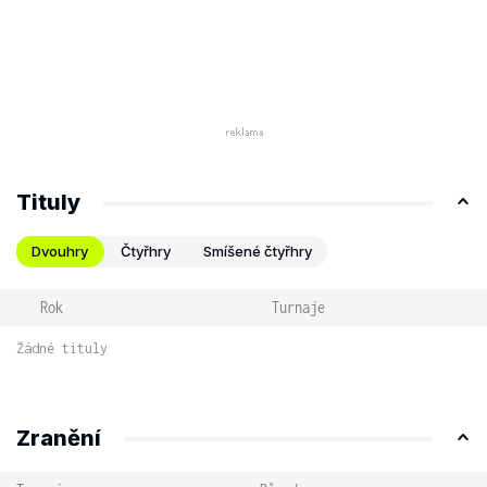
Tituly
Dvouhry
Čtyřhry
Smíšené čtyřhry
Rok
Turnaje
Žádné tituly
Zranění