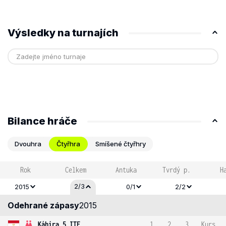
Výsledky na turnajích
Bilance hráče
Dvouhra
Čtyřhra
Smíšené čtyřhry
Rok
Celkem
Antuka
Tvrdý p.
H
2/3
2015
0/1
2/2
Odehrané zápasy
2015
Káhira 5 ITF
1
2
3
Kurs