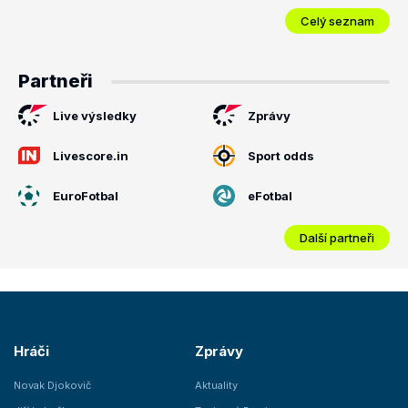
Celý seznam
Partneři
Live výsledky
Zprávy
Livescore.in
Sport odds
EuroFotbal
eFotbal
Další partneři
Hráči
Zprávy
Novak Djokovič
Aktuality