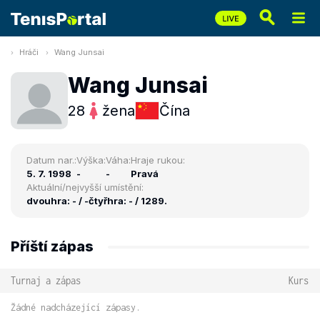
Hráči
Wang Junsai
Wang Junsai
28
žena
Čína
Datum nar.:
Výška:
Váha:
Hraje rukou:
5. 7. 1998
-
-
Pravá
Aktuální/nejvyšší umístění:
dvouhra: - / -
čtyřhra: - / 1289.
Příští zápas
Turnaj a zápas
Kurs
Žádné nadcházející zápasy.