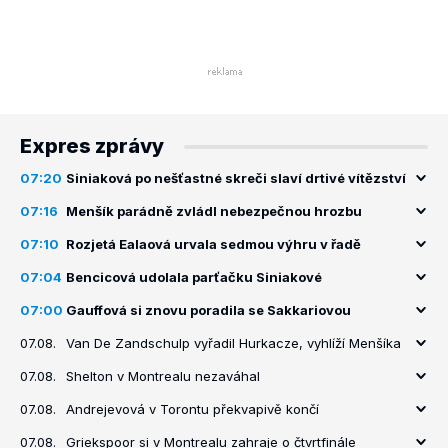
Expres zprávy
07:20
Siniaková po nešťastné skreči slaví drtivé vítězství
07:16
Menšík parádně zvládl nebezpečnou hrozbu
07:10
Rozjetá Ealaová urvala sedmou výhru v řadě
07:04
Bencicová udolala parťačku Siniakové
07:00
Gauffová si znovu poradila se Sakkariovou
07.08.
Van De Zandschulp vyřadil Hurkacze, vyhlíží Menšíka
07.08.
Shelton v Montrealu nezaváhal
07.08.
Andrejevová v Torontu překvapivě končí
07.08.
Griekspoor si v Montrealu zahraje o čtvrtfinále