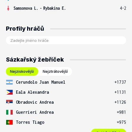
Samsonova L.
-
Rybakina E.
4-2
Profily hráčů
Sázkařský žebříček
Nejziskovější
Nejztrátovější
Cerundolo Juan Manuel
+1737
Eala Alexandra
+1131
Obradovic Andrea
+1126
Guerrieri Andrea
+981
Torres Tiago
+975