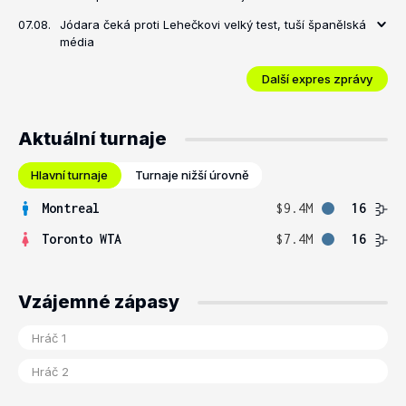
07.08.
Jódara čeká proti Lehečkovi velký test, tuší španělská
média
Další expres zprávy
Aktuální turnaje
Hlavní turnaje
Turnaje nižší úrovně
Montreal
$9.4M
16
Toronto WTA
$7.4M
16
Vzájemné zápasy