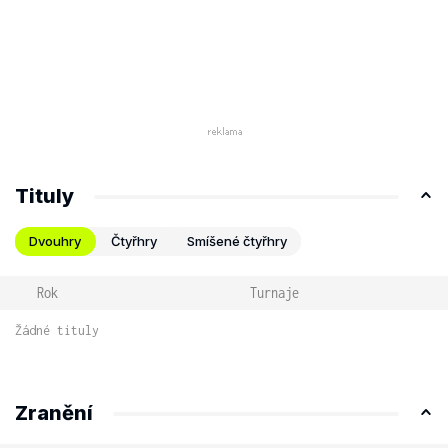
Tituly
Dvouhry
Čtyřhry
Smíšené čtyřhry
Rok
Turnaje
Žádné tituly
Zranění