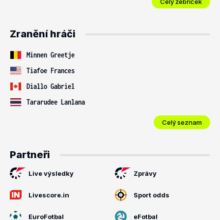
Celý žebříček
Zranění hráči
Minnen Greetje
Tiafoe Frances
Diallo Gabriel
Tararudee Lanlana
Celý seznam
Partneři
Live výsledky
Zprávy
Livescore.in
Sport odds
EuroFotbal
eFotbal