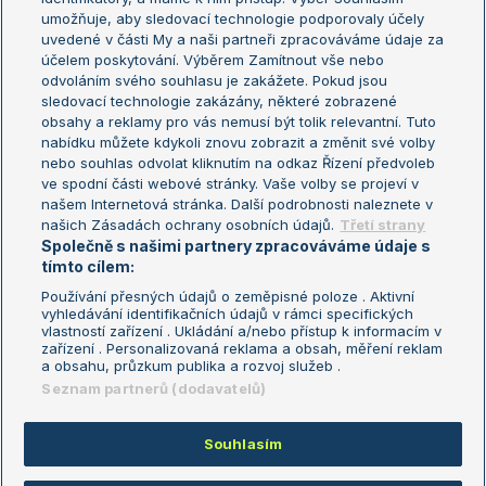
umožňuje, aby sledovací technologie podporovaly účely
Sázkařský žebříček
Wimbledon
uvedené v části My a naši partneři zpracováváme údaje za
US Open
účelem poskytování. Výběrem Zamítnout vše nebo
odvoláním svého souhlasu je zakážete. Pokud jsou
Turnaj mistrů
sledovací technologie zakázány, některé zobrazené
Turnaj mistryň
obsahy a reklamy pro vás nemusí být tolik relevantní. Tuto
Aktualní trendy
nabídku můžete kdykoli znovu zobrazit a změnit své volby
nebo souhlas odvolat kliknutím na odkaz Řízení předvoleb
ve spodní části webové stránky. Vaše volby se projeví v
Fotbalové přestupy
našem Internetová stránka. Další podrobnosti naleznete v
Livesport Daily
našich Zásadách ochrany osobních údajů.
Třetí strany
Společně s našimi partnery zpracováváme údaje s
LS Prague Open
tímto cílem:
Používání přesných údajů o zeměpisné poloze . Aktivní
vyhledávání identifikačních údajů v rámci specifických
vlastností zařízení . Ukládání a/nebo přístup k informacím v
Podmínky užití
Nastavení soukromí
zařízení . Personalizovaná reklama a obsah, měření reklam
GDPR a žurnalistika
Reklama
a obsahu, průzkum publika a rozvoj služeb .
Informace o zpracování osobních
Kontakt
Seznam partnerů (dodavatelů)
údajů
Tiráž
Souhlasím
Copyright © 2008-2026 TenisPortal.cz. Využíváme zpravodajství ČTK.