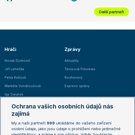
Další partneři
Hráči
Zprávy
Novak Djokovič
Aktuality
Jiří Lehečka
Tenisová Previews
Petra Kvitová
Rozhovory
Markéta Vondroušová
Express zprávy
Iga Swiatek
Marie Bouzková
Ochrana vašich osobních údajů nás
Žebříčky
Kalendář turnajů
zajímá
My a naši partneři
999
ukládáme do vašeho zařízení
Žebříček ATP (muži)
Australian Open
osobní údaje, jako jsou údaje o prohlížení nebo jedinečné
Žebříček WTA (ženy)
French Open
identifikátory, a máme k nim přístup. Výběr Souhlasím