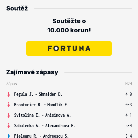
Soutěž
Soutěžte o
10.000 korun!
Zajímavé zápasy
Zápas
H2H
Pegula J.
-
Shnaider D.
4-0
Brantmeier R.
-
Mandlik E.
0-3
Svitolina E.
-
Anisimova A.
4-1
Sabalenka A.
-
Alexandrova E.
5-4
Pieleanu R.
-
Andreescu S.
3-4