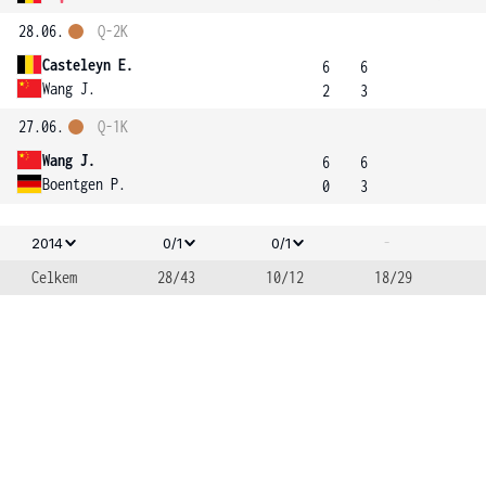
28.06.
Q-2K
Casteleyn E.
6
6
Wang J.
2
3
27.06.
Q-1K
Wang J.
6
6
Boentgen P.
0
3
-
2014
0/1
0/1
Celkem
28/43
10/12
18/29