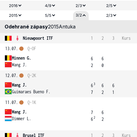
2016
4/9
2/3
2/5
3/2
2015
5/5
2/3
Odehrané zápasy
2015
Antuka
Nieuwpoort ITF
1
2
3
Kurs
13.07.
Q-OF
Minnen G.
6
6
Wang J.
2
0
12.07.
Q-2K
3
Wang J.
6
6
6
Guimaraes Bueno F.
7
2
1
11.07.
Q-1K
Wang J.
7
6
2
Dimmer L.
6
2
Brusel ITF
1
2
3
Kurs