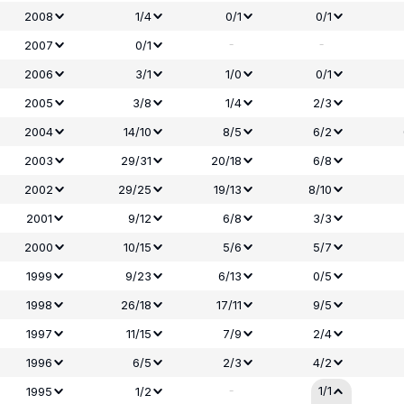
2008
1/4
0/1
0/1
-
-
2007
0/1
2006
3/1
1/0
0/1
2005
3/8
1/4
2/3
2004
14/10
8/5
6/2
2003
29/31
20/18
6/8
2002
29/25
19/13
8/10
2001
9/12
6/8
3/3
2000
10/15
5/6
5/7
1999
9/23
6/13
0/5
1998
26/18
17/11
9/5
1997
11/15
7/9
2/4
1996
6/5
2/3
4/2
-
1/1
1995
1/2