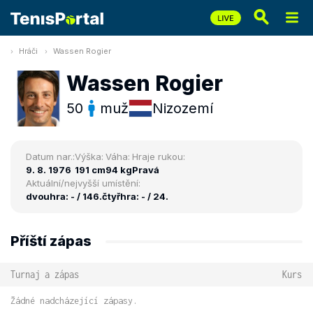
Hráči
Wassen Rogier
Wassen Rogier
50
muž
Nizozemí
Datum nar.:
Výška:
Váha:
Hraje rukou:
9. 8. 1976
191 cm
94 kg
Pravá
Aktuální/nejvyšší umístění:
dvouhra: - / 146.
čtyřhra: - / 24.
Příští zápas
Turnaj a zápas
Kurs
Žádné nadcházející zápasy.