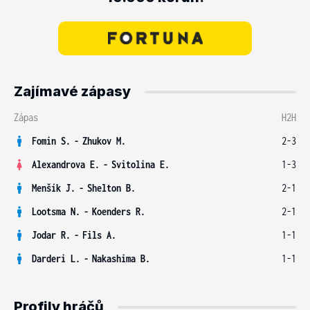
Zajímavé zápasy
Zápas
H2H
Fomin S.
-
Zhukov M.
2-3
Alexandrova E.
-
Svitolina E.
1-3
Menšík J.
-
Shelton B.
2-1
Lootsma N.
-
Koenders R.
2-1
Jodar R.
-
Fils A.
1-1
Darderi L.
-
Nakashima B.
1-1
Profily hráčů