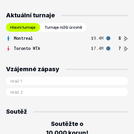
Aktuální turnaje
Hlavní turnaje
Turnaje nižší úrovně
Montreal
$9.4M
8
Toronto WTA
$7.4M
7
Vzájemné zápasy
Soutěž
Soutěžte o
10.000 korun!