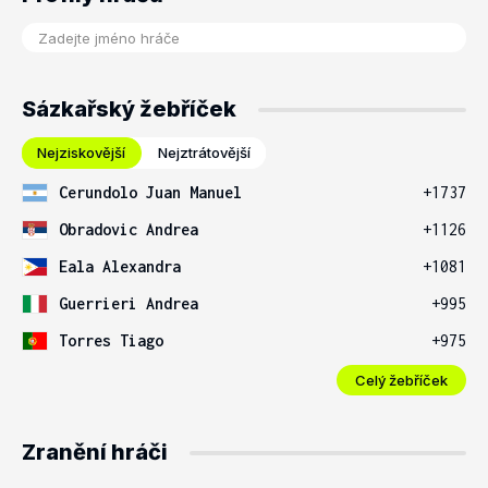
Sázkařský žebříček
Nejziskovější
Nejztrátovější
Cerundolo Juan Manuel
+1737
Obradovic Andrea
+1126
Eala Alexandra
+1081
Guerrieri Andrea
+995
Torres Tiago
+975
Celý žebříček
Zranění hráči