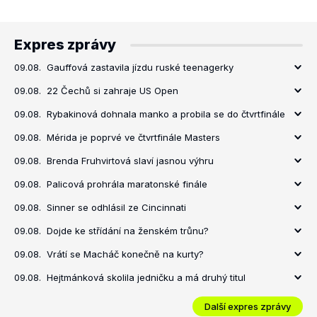
Expres zprávy
09.08.
Gauffová zastavila jízdu ruské teenagerky
09.08.
22 Čechů si zahraje US Open
09.08.
Rybakinová dohnala manko a probila se do čtvrtfinále
09.08.
Mérida je poprvé ve čtvrtfinále Masters
09.08.
Brenda Fruhvirtová slaví jasnou výhru
09.08.
Palicová prohrála maratonské finále
09.08.
Sinner se odhlásil ze Cincinnati
09.08.
Dojde ke střídání na ženském trůnu?
09.08.
Vrátí se Macháč konečně na kurty?
09.08.
Hejtmánková skolila jedničku a má druhý titul
Další expres zprávy