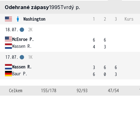
Odehrané zápasy
1995
Tvrdý p.
Washington
1
2
3
Kurs
18.07.
2K
McEnroe P.
6
6
Wassen R.
4
3
17.07.
1K
Wassen R.
3
6
6
Baur P.
6
0
3
Celkem
155/178
92/93
47/54