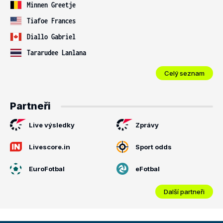
Minnen Greetje
Tiafoe Frances
Diallo Gabriel
Tararudee Lanlana
Celý seznam
Partneři
Live výsledky
Zprávy
Livescore.in
Sport odds
EuroFotbal
eFotbal
Další partneři