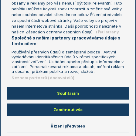
obsahy a reklamy pro vás nemusí být tolik relevantní. Tuto
Aktualní trendy
nabídku můžete kdykoli znovu zobrazit a změnit své volby
nebo souhlas odvolat kliknutím na odkaz Řízení předvoleb
ve spodní části webové stránky. Vaše volby se projeví v
Fotbalové přestupy
našem Internetová stránka. Další podrobnosti naleznete v
Livesport Daily
našich Zásadách ochrany osobních údajů.
Třetí strany
Společně s našimi partnery zpracováváme údaje s
LS Prague Open
tímto cílem:
Používání přesných údajů o zeměpisné poloze . Aktivní
vyhledávání identifikačních údajů v rámci specifických
vlastností zařízení . Ukládání a/nebo přístup k informacím v
Podmínky užití
Nastavení soukromí
zařízení . Personalizovaná reklama a obsah, měření reklam
GDPR a žurnalistika
Reklama
a obsahu, průzkum publika a rozvoj služeb .
Informace o zpracování osobních
Kontakt
Seznam partnerů (dodavatelů)
údajů
Tiráž
Souhlasím
Copyright © 2008-2026 TenisPortal.cz. Využíváme zpravodajství ČTK.
Zamítnout vše
Řízení předvoleb