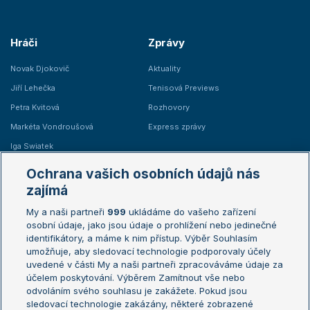
Hráči
Zprávy
Novak Djokovič
Aktuality
Jiří Lehečka
Tenisová Previews
Petra Kvitová
Rozhovory
Markéta Vondroušová
Express zprávy
Iga Swiatek
Marie Bouzková
Ochrana vašich osobních údajů nás
Žebříčky
Kalendář turnajů
zajímá
My a naši partneři
999
ukládáme do vašeho zařízení
Žebříček ATP (muži)
Australian Open
osobní údaje, jako jsou údaje o prohlížení nebo jedinečné
Žebříček WTA (ženy)
French Open
identifikátory, a máme k nim přístup. Výběr Souhlasím
umožňuje, aby sledovací technologie podporovaly účely
Sázkařský žebříček
Wimbledon
uvedené v části My a naši partneři zpracováváme údaje za
US Open
účelem poskytování. Výběrem Zamítnout vše nebo
odvoláním svého souhlasu je zakážete. Pokud jsou
Turnaj mistrů
sledovací technologie zakázány, některé zobrazené
Turnaj mistryň