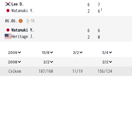
Lee D.
6
7
3
Watanuki Y.
2
6
06.06.
Q-1K
Watanuki Y.
6
6
Heritage J.
2
0
2009
15/8
3/2
5/4
-
2008
2/2
2/2
Celkem
187/160
11/19
156/124