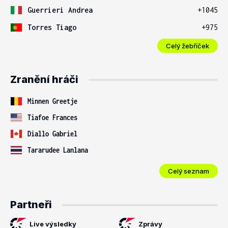
Guerrieri Andrea
+1045
Torres Tiago
+975
Celý žebříček
Zranění hráči
Minnen Greetje
Tiafoe Frances
Diallo Gabriel
Tararudee Lanlana
Celý seznam
Partneři
Live výsledky
Zprávy