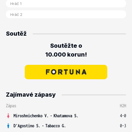
Soutěž
Soutěžte o
10.000 korun!
Zajímavé zápasy
Zápas
H2H
Miroshnichenko V.
-
Khatamova S.
4-0
D'Agostino S.
-
Tabacco G.
0-3