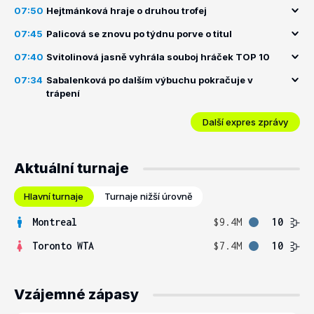
07:50
Hejtmánková hraje o druhou trofej
07:45
Palicová se znovu po týdnu porve o titul
07:40
Svitolinová jasně vyhrála souboj hráček TOP 10
07:34
Sabalenková po dalším výbuchu pokračuje v
trápení
Další expres zprávy
Aktuální turnaje
Hlavní turnaje
Turnaje nižší úrovně
Montreal
$9.4M
10
Toronto WTA
$7.4M
10
Vzájemné zápasy