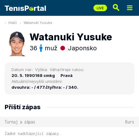
Hráči
Watanuki Yusuke
Watanuki Yusuke
36
muž
Japonsko
Datum nar.:
Výška:
Váha:
Hraje rukou:
20. 5. 1990
168 cm
kg
Pravá
Aktuální/nejvyšší umístění:
dvouhra: - / 477.
čtyřhra: - / 340.
Příští zápas
Turnaj a zápas
Kurs
Žádné nadcházející zápasy.