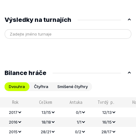
Výsledky na turnajích
Bilance hráče
Dvouhra
Čtyřhra
Smíšené čtyřhry
Rok
Celkem
Antuka
Tvrdý p.
H
2017
13/15
0/1
12/13
2016
18/18
1/1
16/15
2015
28/21
0/2
28/17