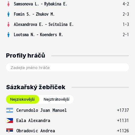
Samsonova L.
-
Rybakina E.
4-2
Fomin S.
-
Zhukov M.
2-3
Alexandrova E.
-
Svitolina E.
1-3
Lootsma N.
-
Koenders R.
2-1
Profily hráčů
Sázkařský žebříček
Nejziskovější
Nejztrátovější
Cerundolo Juan Manuel
+1737
Eala Alexandra
+1131
Obradovic Andrea
+1126