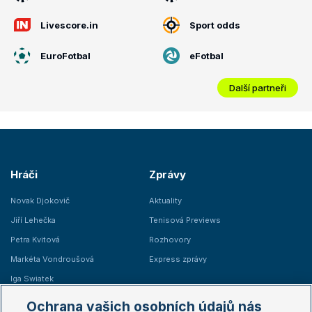
Livescore.in
Sport odds
EuroFotbal
eFotbal
Další partneři
Hráči
Zprávy
Novak Djokovič
Aktuality
Jiří Lehečka
Tenisová Previews
Petra Kvitová
Rozhovory
Markéta Vondroušová
Express zprávy
Iga Swiatek
Marie Bouzková
Ochrana vašich osobních údajů nás