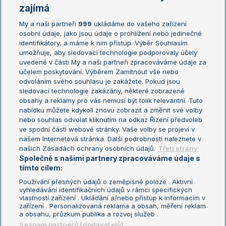
Žebříčky
Kalendář turnajů
zajímá
My a naši partneři
999
ukládáme do vašeho zařízení
Žebříček ATP (muži)
Australian Open
osobní údaje, jako jsou údaje o prohlížení nebo jedinečné
Žebříček WTA (ženy)
French Open
identifikátory, a máme k nim přístup. Výběr Souhlasím
umožňuje, aby sledovací technologie podporovaly účely
Sázkařský žebříček
Wimbledon
uvedené v části My a naši partneři zpracováváme údaje za
US Open
účelem poskytování. Výběrem Zamítnout vše nebo
odvoláním svého souhlasu je zakážete. Pokud jsou
Turnaj mistrů
sledovací technologie zakázány, některé zobrazené
Turnaj mistryň
obsahy a reklamy pro vás nemusí být tolik relevantní. Tuto
Aktualní trendy
nabídku můžete kdykoli znovu zobrazit a změnit své volby
nebo souhlas odvolat kliknutím na odkaz Řízení předvoleb
ve spodní části webové stránky. Vaše volby se projeví v
Fotbalové přestupy
našem Internetová stránka. Další podrobnosti naleznete v
Livesport Daily
našich Zásadách ochrany osobních údajů.
Třetí strany
Společně s našimi partnery zpracováváme údaje s
LS Prague Open
tímto cílem:
Používání přesných údajů o zeměpisné poloze . Aktivní
vyhledávání identifikačních údajů v rámci specifických
vlastností zařízení . Ukládání a/nebo přístup k informacím v
Podmínky užití
Nastavení soukromí
zařízení . Personalizovaná reklama a obsah, měření reklam
GDPR a žurnalistika
Reklama
a obsahu, průzkum publika a rozvoj služeb .
Informace o zpracování osobních
Kontakt
Seznam partnerů (dodavatelů)
údajů