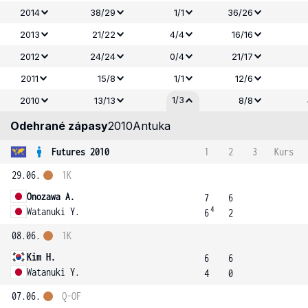
2014
38/29
1/1
36/26
2013
21/22
4/4
16/16
2012
24/24
0/4
21/17
2011
15/8
1/1
12/6
1/3
2010
13/13
8/8
Odehrané zápasy
2010
Antuka
Futures 2010
1
2
3
Kurs
29.06.
1K
Onozawa A.
7
6
4
Watanuki Y.
6
2
08.06.
1K
Kim H.
6
6
Watanuki Y.
4
0
07.06.
Q-OF