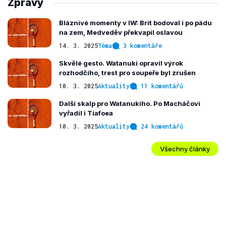
Zprávy
Bláznivé momenty v IW: Brit bodoval i po pádu
na zem, Medveděv překvapil oslavou
14. 3. 2025
Téma
3 komentáře
Skvělé gesto. Watanuki opravil výrok
rozhodčího, trest pro soupeře byl zrušen
10. 3. 2025
Aktuality
11 komentářů
Další skalp pro Watanukiho. Po Macháčovi
vyřadil i Tiafoea
10. 3. 2025
Aktuality
24 komentářů
Všechny články