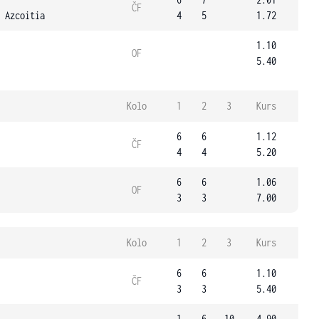
ČF
 Azcoitia
4
5
1.72
1.10
OF
5.40
Kolo
1
2
3
Kurs
6
6
1.12
ČF
4
4
5.20
6
6
1.06
OF
3
3
7.00
Kolo
1
2
3
Kurs
6
6
1.10
ČF
3
3
5.40
1
6
10
4.90