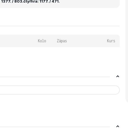
 1377. / 803.
čtyřhra: 1177. / 471.
Kolo
Zápas
Kurs