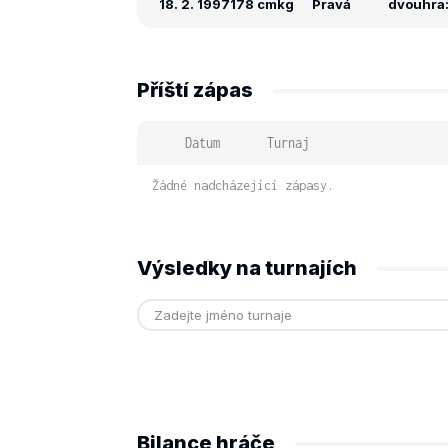
18. 2. 1997
178 cm
kg
Pravá
dvouhra:
Příští zápas
Datum
Turnaj
Žádné nadcházející zápasy.
Výsledky na turnajích
Bilance hráče