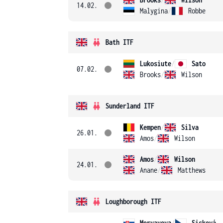
14.02.
Malygina
/
Robbe
Bath ITF
Lukosiute
/
Sato
07.02.
Brooks
/
Wilson
Sunderland ITF
Kempen
/
Silva
26.01.
Amos
/
Wilson
Amos
/
Wilson
24.01.
Anane
/
Matthews
Loughborough ITF
Morvayova
/
Sisková