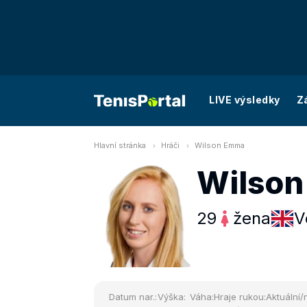
LIVE výsledky
Z
Hlavní stránka
Hráči
Wilson Emma
Wilso
29
žena
V
Datum nar.:
Výška:
Váha:
Hraje rukou:
Aktuální/