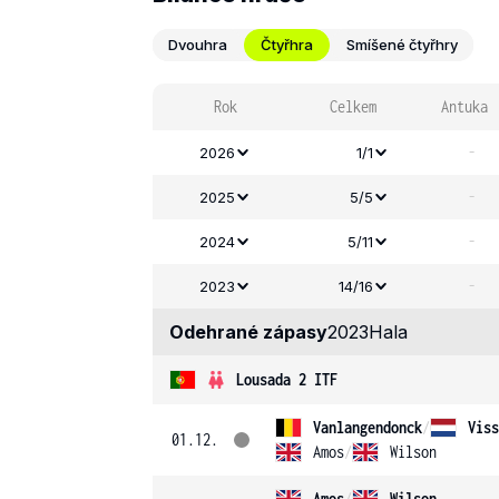
Dvouhra
Čtyřhra
Smíšené čtyřhry
Rok
Celkem
Antuka
-
2026
1/1
-
2025
5/5
-
2024
5/11
-
2023
14/16
Odehrané zápasy
2023
Hala
Lousada 2 ITF
Vanlangendonck
/
Viss
01.12.
Amos
/
Wilson
Amos
/
Wilson