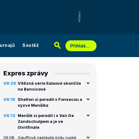
urnajů
Soutěž
Přihlášení
Expres zprávy
06:26
Vítězná série Ealaové skončila
na Bencicové
06:18
Shelton si poradil s Fonsecou a
vyzve Menšíka
06:13
Menšík si poradil i s Van De
Zandschulpem a je ve
čtvrtfinále
09.08.
Gauffová zastavila jízdu ruské