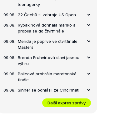
teenagerky
09.08.
22 Čechů si zahraje US Open
09.08.
Rybakinová dohnala manko a
probila se do čtvrtfinále
09.08.
Mérida je poprvé ve čtvrtfinále
Masters
09.08.
Brenda Fruhvirtová slaví jasnou
výhru
09.08.
Palicová prohrála maratonské
finále
09.08.
Sinner se odhlásil ze Cincinnati
Další expres zprávy