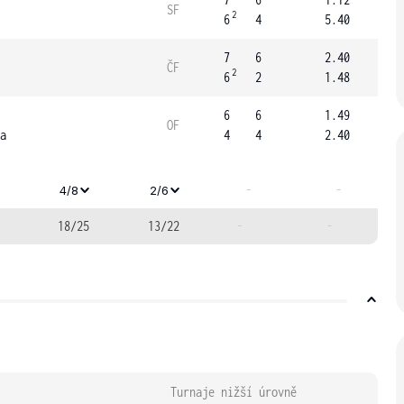
SF
2
6
4
5.40
7
6
2.40
ČF
2
6
2
1.48
6
6
1.49
OF
a
4
4
2.40
-
-
4/8
2/6
18/25
13/22
-
-
Turnaje nižší úrovně