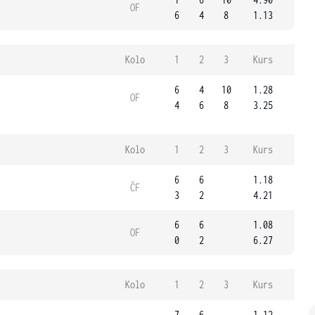
OF
6
4
8
1.13
Kolo
1
2
3
Kurs
6
4
10
1.28
OF
4
6
8
3.25
Kolo
1
2
3
Kurs
6
6
1.18
ČF
3
2
4.21
6
6
1.08
OF
0
2
6.27
Kolo
1
2
3
Kurs
7
6
1.12