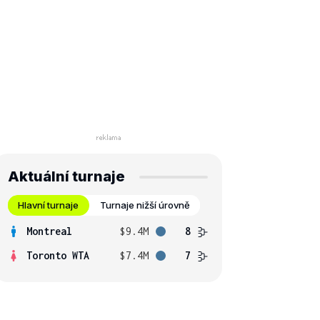
Aktuální turnaje
Hlavní turnaje
Turnaje nižší úrovně
Montreal
$9.4M
8
Toronto WTA
$7.4M
7