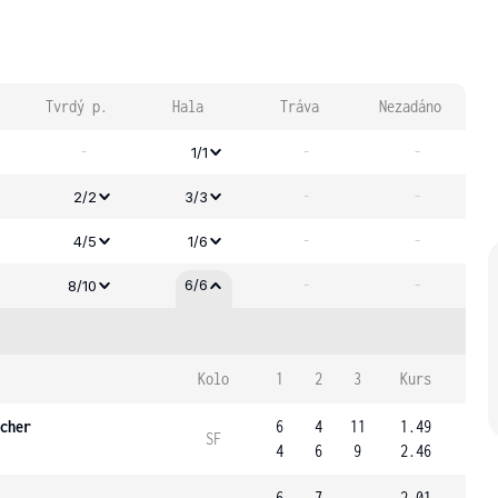
Tvrdý p.
Hala
Tráva
Nezadáno
-
-
-
1/1
-
-
2/2
3/3
-
-
4/5
1/6
-
-
6/6
8/10
Kolo
1
2
3
Kurs
cher
6
4
11
1.49
SF
4
6
9
2.46
6
7
2.01