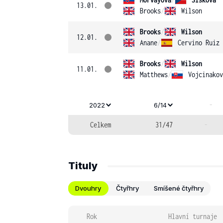
13.01.
Brooks
/
Wilson
Brooks
/
Wilson
12.01.
Anane
/
Cervino Ruiz
Brooks
/
Wilson
11.01.
Matthews
/
Vojcinakov
-
2022
6/14
Celkem
31/47
-
Tituly
Dvouhry
Čtyřhry
Smíšené čtyřhry
Rok
Hlavní turnaje