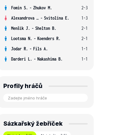
Fomin S.
-
Zhukov M.
2-3
Alexandrova E.
-
Svitolina E.
1-3
Menšík J.
-
Shelton B.
2-1
Lootsma N.
-
Koenders R.
2-1
Jodar R.
-
Fils A.
1-1
Darderi L.
-
Nakashima B.
1-1
Profily hráčů
Sázkařský žebříček