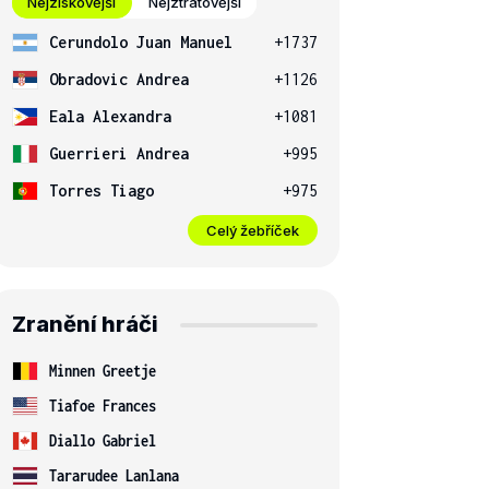
Nejziskovější
Nejztrátovější
Cerundolo Juan Manuel
+1737
Obradovic Andrea
+1126
Eala Alexandra
+1081
Guerrieri Andrea
+995
Torres Tiago
+975
Celý žebříček
Zranění hráči
Minnen Greetje
Tiafoe Frances
Diallo Gabriel
Tararudee Lanlana