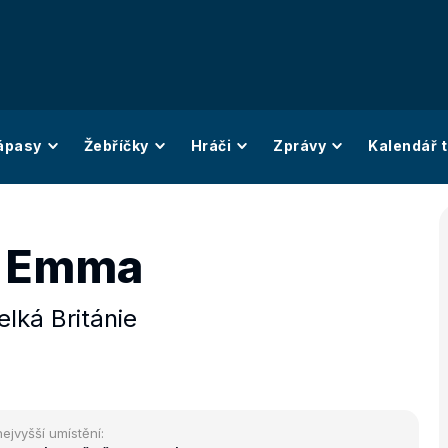
ápasy
Žebříčky
Hráči
Zprávy
Kalendář t
n Emma
elká Británie
nejvyšší umístění: