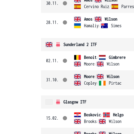
30.11.
Cervino Ruiz
/
Parres
Amos
/
Wilson
28.11.
Hamaliy
/
Simes
Sunderland 2 ITF
Benoit
/
Gimbrere
02.11.
Moore
/
Wilson
Moore
/
Wilson
31.10.
Copley
/
Pirtac
Glasgow ITF
Boskovic
/
Helgo
15.02.
Brooks
/
Wilson
Brooks
/
Wilson