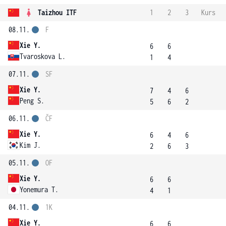
Taizhou ITF
1
2
3
Kurs
08.11.
F
Xie Y.
6
6
Tvaroskova L.
1
4
07.11.
SF
Xie Y.
7
4
6
Peng S.
5
6
2
06.11.
ČF
Xie Y.
6
4
6
Kim J.
2
6
3
05.11.
OF
Xie Y.
6
6
Yonemura T.
4
1
04.11.
1K
Xie Y.
6
6