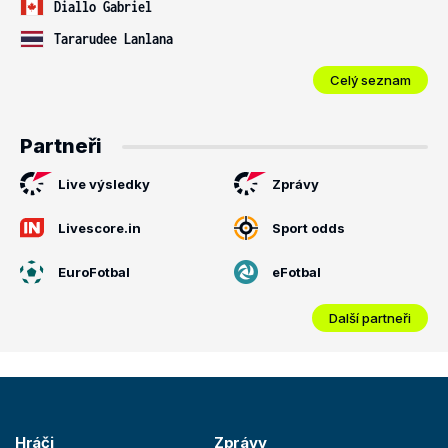
Diallo Gabriel
Tararudee Lanlana
Celý seznam
Partneři
Live výsledky
Zprávy
Livescore.in
Sport odds
EuroFotbal
eFotbal
Další partneři
Hráči
Zprávy