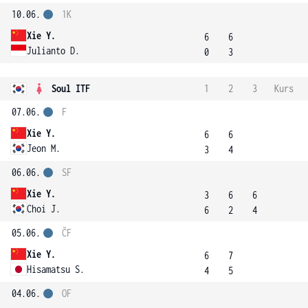
10.06.
1K
Xie Y.
6
6
Julianto D.
0
3
Soul ITF
1
2
3
Kurs
07.06.
F
Xie Y.
6
6
Jeon M.
3
4
06.06.
SF
Xie Y.
3
6
6
Choi J.
6
2
4
05.06.
ČF
Xie Y.
6
7
Hisamatsu S.
4
5
04.06.
OF