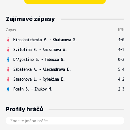
Zajímavé zápasy
Zápas
H2H
Miroshnichenko V.
-
Khatamova S.
4-0
Svitolina E.
-
Anisimova A.
4-1
D'Agostino S.
-
Tabacco G.
0-3
Sabalenka A.
-
Alexandrova E.
5-4
Samsonova L.
-
Rybakina E.
4-2
Fomin S.
-
Zhukov M.
2-3
Profily hráčů