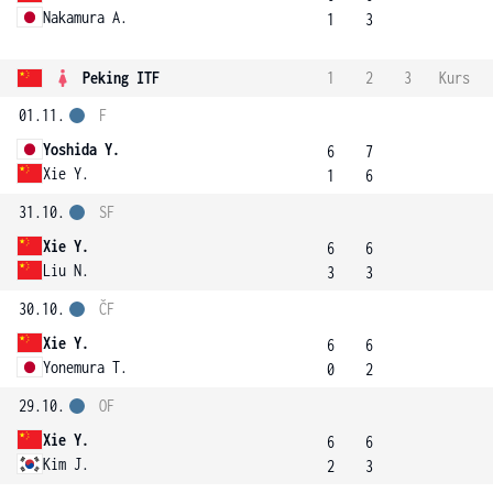
Nakamura A.
1
3
Peking ITF
1
2
3
Kurs
01.11.
F
Yoshida Y.
6
7
Xie Y.
1
6
31.10.
SF
Xie Y.
6
6
Liu N.
3
3
30.10.
ČF
Xie Y.
6
6
Yonemura T.
0
2
29.10.
OF
Xie Y.
6
6
Kim J.
2
3