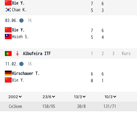
Xie Y.
7
6
Chae K.
5
3
03.06.
1K
Xie Y.
7
6
Hsieh S.
5
4
Albufeira ITF
1
2
3
Kurs
11.02.
1K
Hirschauer T.
6
6
Xie Y.
0
1
2002
23/6
13/3
10/3
Celkem
158/95
20/8
131/71