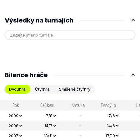
Výsledky na turnajích
Bilance hráče
Dvouhra
Čtyřhra
Smíšené čtyřhry
Rok
Celkem
Antuka
Tvrdý p.
H
-
2009
7/8
7/6
-
2008
14/7
14/6
-
2007
18/11
17/10