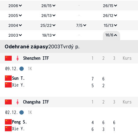
-
2006
26/15
26/15
-
2005
26/13
26/12
2004
25/22
7/5
15/13
-
16/6
2003
19/13
Odehrané zápasy
2003
Tvrdý p.
Shenzhen ITF
1
2
3
Kurs
09.12.
1K
Sun T.
7
6
Xie Y.
5
2
Changsha ITF
1
2
3
Kurs
02.12.
1K
Peng S.
4
6
6
Xie Y.
6
3
1