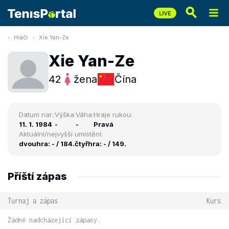
Hráči
Xie Yan-Ze
Xie Yan-Ze
42
žena
Čína
Datum nar.:
Výška:
Váha:
Hraje rukou:
11. 1. 1984
-
-
Pravá
Aktuální/nejvyšší umístění:
dvouhra: - / 184.
čtyřhra: - / 149.
Příští zápas
Turnaj a zápas
Kurs
Žádné nadcházející zápasy.