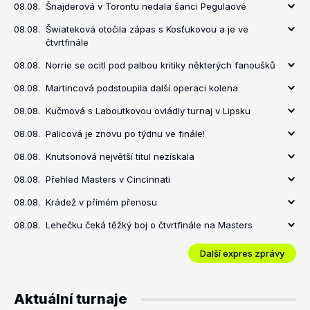
08.08.
Šnajderová v Torontu nedala šanci Pegulaové
08.08.
Šwiateková otočila zápas s Kosťukovou a je ve
čtvrtfinále
08.08.
Norrie se ocitl pod palbou kritiky některých fanoušků
08.08.
Martincová podstoupila další operaci kolena
08.08.
Kučmová s Laboutkovou ovládly turnaj v Lipsku
08.08.
Palicová je znovu po týdnu ve finále!
08.08.
Knutsonová největší titul nezískala
08.08.
Přehled Masters v Cincinnati
08.08.
Krádež v přímém přenosu
08.08.
Lehečku čeká těžký boj o čtvrtfinále na Masters
Další expres zprávy
Aktuální turnaje