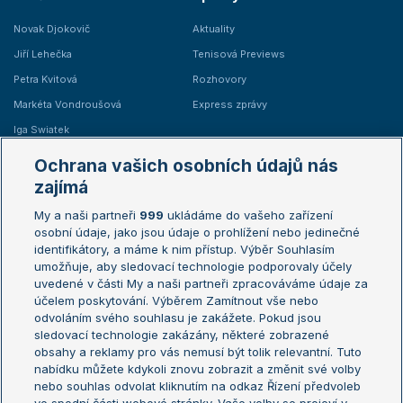
Novak Djokovič
Aktuality
Jiří Lehečka
Tenisová Previews
Petra Kvitová
Rozhovory
Markéta Vondroušová
Express zprávy
Iga Swiatek
Marie Bouzková
Ochrana vašich osobních údajů nás
Žebříčky
Kalendář turnajů
zajímá
My a naši partneři
999
ukládáme do vašeho zařízení
Žebříček ATP (muži)
Australian Open
osobní údaje, jako jsou údaje o prohlížení nebo jedinečné
Žebříček WTA (ženy)
French Open
identifikátory, a máme k nim přístup. Výběr Souhlasím
umožňuje, aby sledovací technologie podporovaly účely
Sázkařský žebříček
Wimbledon
uvedené v části My a naši partneři zpracováváme údaje za
US Open
účelem poskytování. Výběrem Zamítnout vše nebo
odvoláním svého souhlasu je zakážete. Pokud jsou
Turnaj mistrů
sledovací technologie zakázány, některé zobrazené
Turnaj mistryň
obsahy a reklamy pro vás nemusí být tolik relevantní. Tuto
Aktualní trendy
nabídku můžete kdykoli znovu zobrazit a změnit své volby
nebo souhlas odvolat kliknutím na odkaz Řízení předvoleb