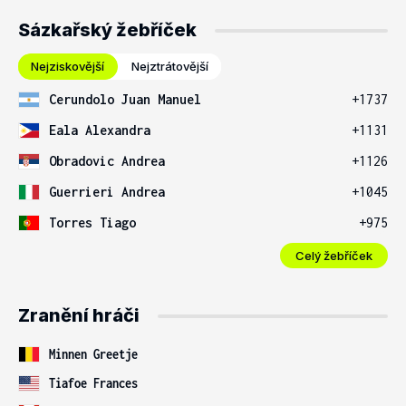
Sázkařský žebříček
Nejziskovější
Nejztrátovější
Cerundolo Juan Manuel
+1737
Eala Alexandra
+1131
Obradovic Andrea
+1126
Guerrieri Andrea
+1045
Torres Tiago
+975
Celý žebříček
Zranění hráči
Minnen Greetje
Tiafoe Frances