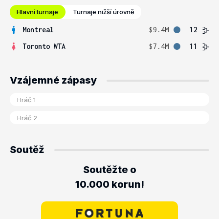
Hlavní turnaje
Turnaje nižší úrovně
Montreal
$9.4M
12
Toronto WTA
$7.4M
11
Vzájemné zápasy
Soutěž
Soutěžte o
10.000 korun!