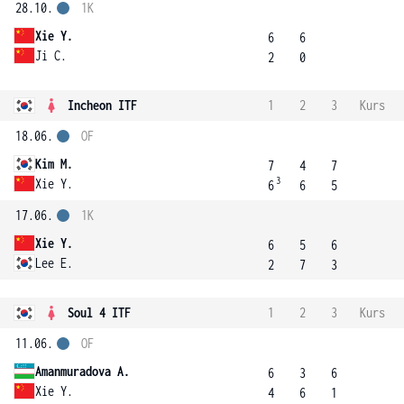
28.10.
1K
Xie Y.
6
6
Ji C.
2
0
Incheon ITF
1
2
3
Kurs
18.06.
OF
Kim M.
7
4
7
3
Xie Y.
6
6
5
17.06.
1K
Xie Y.
6
5
6
Lee E.
2
7
3
Soul 4 ITF
1
2
3
Kurs
11.06.
OF
Amanmuradova A.
6
3
6
Xie Y.
4
6
1