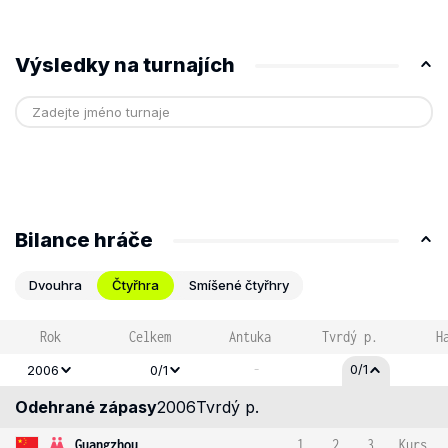
Výsledky na turnajích
Bilance hráče
Dvouhra
Čtyřhra
Smíšené čtyřhry
Rok
Celkem
Antuka
Tvrdý p.
H
-
0/1
2006
0/1
Odehrané zápasy
2006
Tvrdý p.
Guangzhou
1
2
3
Kurs