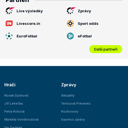
Partneři
Live výsledky
Zprávy
Livescore.in
Sport odds
EuroFotbal
eFotbal
Další partneři
Hráči
Zprávy
Novak Djokovič
Aktuality
Jiří Lehečka
Tenisová Previews
Petra Kvitová
Rozhovory
Markéta Vondroušová
Express zprávy
Iga Swiatek