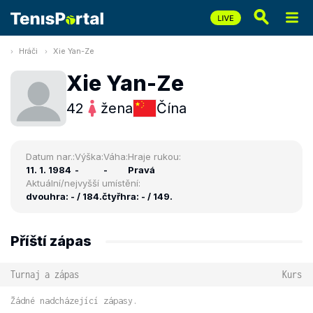
Hráči
Xie Yan-Ze
Xie Yan-Ze
42
žena
Čína
Datum nar.:
Výška:
Váha:
Hraje rukou:
11. 1. 1984
-
-
Pravá
Aktuální/nejvyšší umístění:
dvouhra: - / 184.
čtyřhra: - / 149.
Příští zápas
Turnaj a zápas
Kurs
Žádné nadcházející zápasy.