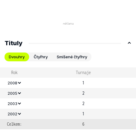
Tituly
Dvouhry
Čtyřhry
Smíšené čtyřhry
Rok
Turnaje
1
2008
2
2005
2
2003
1
2002
Celkem:
6