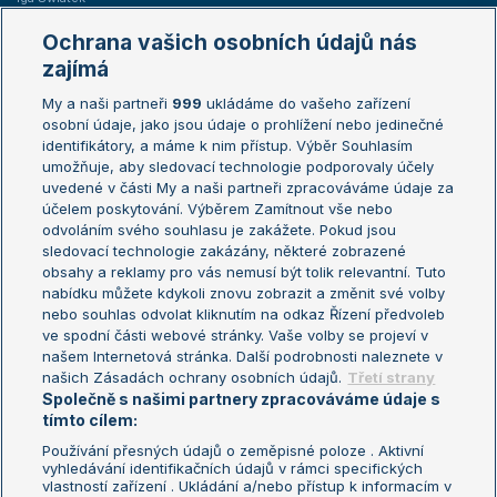
Marie Bouzková
Ochrana vašich osobních údajů nás
Žebříčky
Kalendář turnajů
zajímá
My a naši partneři
999
ukládáme do vašeho zařízení
Žebříček ATP (muži)
Australian Open
osobní údaje, jako jsou údaje o prohlížení nebo jedinečné
Žebříček WTA (ženy)
French Open
identifikátory, a máme k nim přístup. Výběr Souhlasím
umožňuje, aby sledovací technologie podporovaly účely
Sázkařský žebříček
Wimbledon
uvedené v části My a naši partneři zpracováváme údaje za
US Open
účelem poskytování. Výběrem Zamítnout vše nebo
odvoláním svého souhlasu je zakážete. Pokud jsou
Turnaj mistrů
sledovací technologie zakázány, některé zobrazené
Turnaj mistryň
obsahy a reklamy pro vás nemusí být tolik relevantní. Tuto
Aktualní trendy
nabídku můžete kdykoli znovu zobrazit a změnit své volby
nebo souhlas odvolat kliknutím na odkaz Řízení předvoleb
ve spodní části webové stránky. Vaše volby se projeví v
Fotbalové přestupy
našem Internetová stránka. Další podrobnosti naleznete v
Livesport Daily
našich Zásadách ochrany osobních údajů.
Třetí strany
Společně s našimi partnery zpracováváme údaje s
LS Prague Open
tímto cílem:
Používání přesných údajů o zeměpisné poloze . Aktivní
vyhledávání identifikačních údajů v rámci specifických
vlastností zařízení . Ukládání a/nebo přístup k informacím v
Podmínky užití
Nastavení soukromí