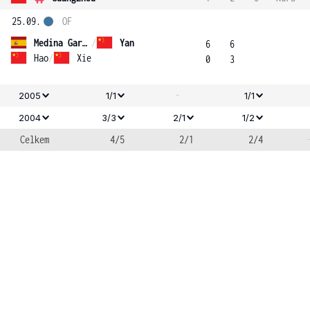
25.09.
OF
Medina Garrigues
/
Yan
6
6
Hao
/
Xie
0
3
-
2005
1/1
1/1
2004
3/3
2/1
1/2
Celkem
4/5
2/1
2/4