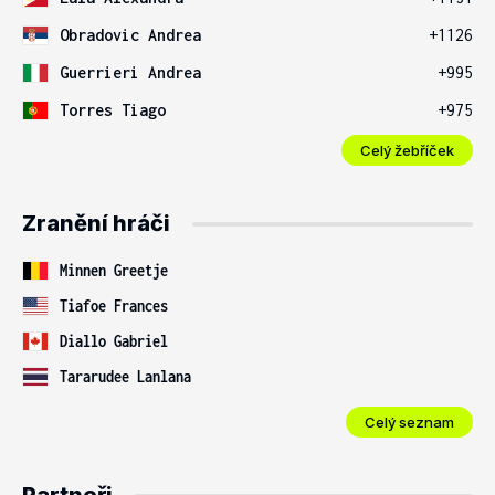
Obradovic Andrea
+1126
Guerrieri Andrea
+995
Torres Tiago
+975
Celý žebříček
Zranění hráči
Minnen Greetje
Tiafoe Frances
Diallo Gabriel
Tararudee Lanlana
Celý seznam