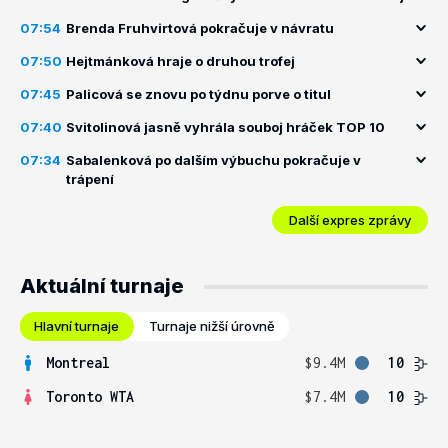
07:54
Brenda Fruhvirtová pokračuje v návratu
07:50
Hejtmánková hraje o druhou trofej
07:45
Palicová se znovu po týdnu porve o titul
07:40
Svitolinová jasně vyhrála souboj hráček TOP 10
07:34
Sabalenková po dalším výbuchu pokračuje v
trápení
Další expres zprávy
Aktuální turnaje
Hlavní turnaje
Turnaje nižší úrovně
Montreal
$9.4M
10
Toronto WTA
$7.4M
10