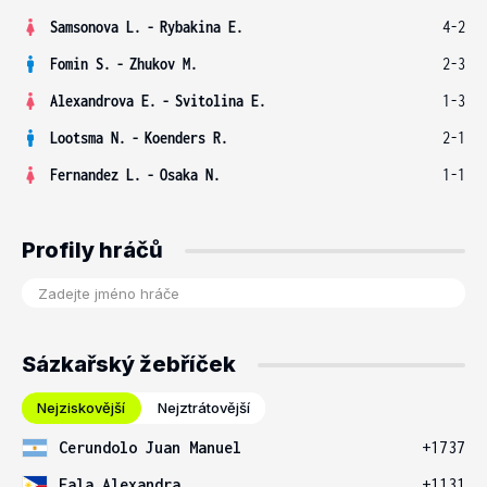
Samsonova L.
-
Rybakina E.
4-2
Fomin S.
-
Zhukov M.
2-3
Alexandrova E.
-
Svitolina E.
1-3
Lootsma N.
-
Koenders R.
2-1
Fernandez L.
-
Osaka N.
1-1
Profily hráčů
Sázkařský žebříček
Nejziskovější
Nejztrátovější
Cerundolo Juan Manuel
+1737
Eala Alexandra
+1131