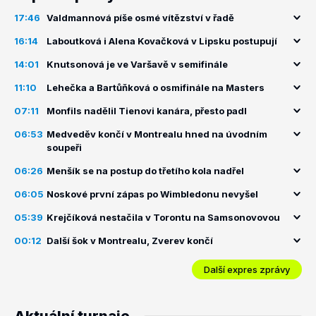
17:46
Valdmannová píše osmé vítězství v řadě
16:14
Laboutková i Alena Kovačková v Lipsku postupují
14:01
Knutsonová je ve Varšavě v semifinále
11:10
Lehečka a Bartůňková o osmifinále na Masters
07:11
Monfils nadělil Tienovi kanára, přesto padl
06:53
Medveděv končí v Montrealu hned na úvodním
soupeři
06:26
Menšík se na postup do třetího kola nadřel
06:05
Noskové první zápas po Wimbledonu nevyšel
05:39
Krejčíková nestačila v Torontu na Samsonovovou
00:12
Další šok v Montrealu, Zverev končí
Další expres zprávy