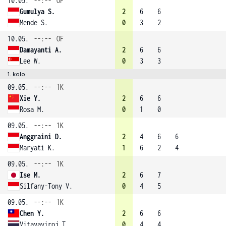
10.05.
--:--
OF
Gumulya S.
2
6
6
Mende S.
0
3
2
10.05.
--:--
OF
Damayanti A.
2
6
6
Lee W.
0
3
3
1. kolo
09.05.
--:--
1K
Xie Y.
2
6
6
Rosa M.
0
1
0
09.05.
--:--
1K
Anggraini D.
2
4
6
6
Maryati K.
1
6
2
4
09.05.
--:--
1K
Ise M.
2
6
7
Silfany-Tony V.
0
4
5
09.05.
--:--
1K
Chen Y.
2
6
6
Vitayaviroj T.
0
4
4