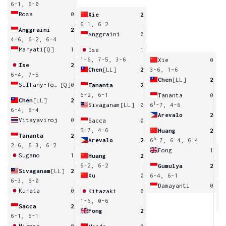
6-1, 6-0
Rosa
0
Xie
2
6-1, 6-2
Anggraini
2
Anggraini
0
4-6, 6-2, 6-4
Maryati
[Q]
1
Ise
1
1-6, 7-5, 3-6
Xie
0
Ise
2
Chen
[LL]
2
3-6, 1-6
6-4, 7-5
Chen
[LL]
2
Silfany-Tony
[Q]
0
Tananta
2
6-2, 6-1
Tananta
0
Chen
[LL]
2
1
Sivaganam
[LL]
0
6
-7, 4-6
6-4, 6-4
Arevalo
2
Vitayaviroj
0
Sacca
0
5-7, 4-6
Huang
2
Tananta
2
6
Arevalo
2
6
-7, 6-4, 6-4
2-6, 6-3, 6-2
Fong
1
Sugano
1
Huang
2
5
6-2, 6-2
Gumulya
2
Sivaganam
[LL]
2
Xu
0
6-4, 6-1
6-3, 6-0
Damayanti
0
Kurata
0
Kitazaki
0
6
1-6, 0-6
Sacca
2
Fong
2
6-1, 6-1
Hirose
0