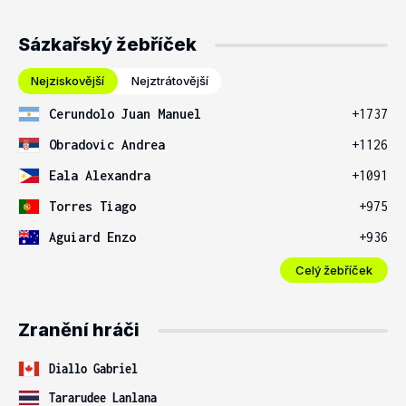
Sázkařský žebříček
Nejziskovější
Nejztrátovější
Cerundolo Juan Manuel
+1737
Obradovic Andrea
+1126
Eala Alexandra
+1091
Torres Tiago
+975
Aguiard Enzo
+936
Celý žebříček
Zranění hráči
Diallo Gabriel
Tararudee Lanlana