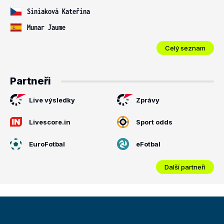
Siniaková Kateřina
Munar Jaume
Celý seznam
Partneři
Live výsledky
Zprávy
Livescore.in
Sport odds
EuroFotbal
eFotbal
Další partneři