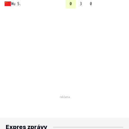
Wu S.
0
3
0
Expres zprávy