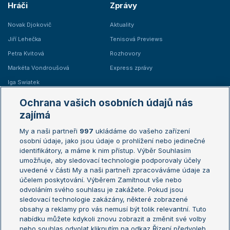
Hráči
Zprávy
Novak Djokovič
Aktuality
Jiří Lehečka
Tenisová Previews
Petra Kvitová
Rozhovory
Markéta Vondroušová
Express zprávy
Iga Swiatek
Marie Bouzková
Ochrana vašich osobních údajů nás
Žebříčky
Kalendář turnajů
zajímá
My a naši partneři
997
ukládáme do vašeho zařízení
Žebříček ATP (muži)
Australian Open
osobní údaje, jako jsou údaje o prohlížení nebo jedinečné
Žebříček WTA (ženy)
French Open
identifikátory, a máme k nim přístup. Výběr Souhlasím
umožňuje, aby sledovací technologie podporovaly účely
Sázkařský žebříček
Wimbledon
uvedené v části My a naši partneři zpracováváme údaje za
US Open
účelem poskytování. Výběrem Zamítnout vše nebo
odvoláním svého souhlasu je zakážete. Pokud jsou
Turnaj mistrů
sledovací technologie zakázány, některé zobrazené
Turnaj mistryň
obsahy a reklamy pro vás nemusí být tolik relevantní. Tuto
Aktualní trendy
nabídku můžete kdykoli znovu zobrazit a změnit své volby
nebo souhlas odvolat kliknutím na odkaz Řízení předvoleb