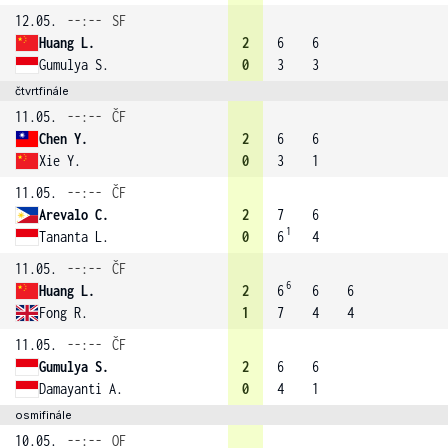
12.05.
--:--
SF
Huang L.
2
6
6
Gumulya S.
0
3
3
čtvrtfinále
11.05.
--:--
ČF
Chen Y.
2
6
6
Xie Y.
0
3
1
11.05.
--:--
ČF
Arevalo C.
2
7
6
1
Tananta L.
0
6
4
11.05.
--:--
ČF
6
Huang L.
2
6
6
6
Fong R.
1
7
4
4
11.05.
--:--
ČF
Gumulya S.
2
6
6
Damayanti A.
0
4
1
osmifinále
10.05.
--:--
OF