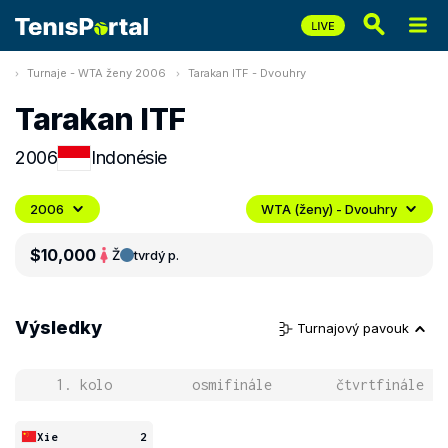
Turnaje - WTA ženy 2006
Tarakan ITF - Dvouhry
Tarakan ITF
2006
Indonésie
2006
WTA (ženy) - Dvouhry
$10,000
Ž
tvrdý p.
Výsledky
Turnajový pavouk
1. kolo
osmifinále
čtvrtfinále
Xie
2