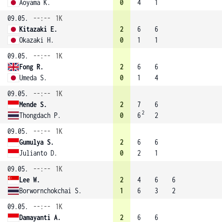
Aoyama K.
0
4
1
09.05.
--:--
1K
Kitazaki E.
2
6
6
Okazaki H.
0
1
1
09.05.
--:--
1K
Fong R.
2
6
6
Umeda S.
0
1
4
09.05.
--:--
1K
Mende S.
2
7
6
2
Thongdach P.
0
6
2
09.05.
--:--
1K
Gumulya S.
2
6
6
Julianto D.
0
2
1
09.05.
--:--
1K
Lee W.
2
4
6
6
Borwornchokchai S.
1
6
3
2
09.05.
--:--
1K
Damayanti A.
2
6
6