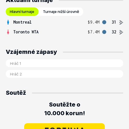
Aktuální turnaje
Hlavní turnaje
Turnaje nižší úrovně
Montreal
$9.4M
31
Toronto WTA
$7.4M
32
Vzájemné zápasy
Soutěž
Soutěžte o
10.000 korun!