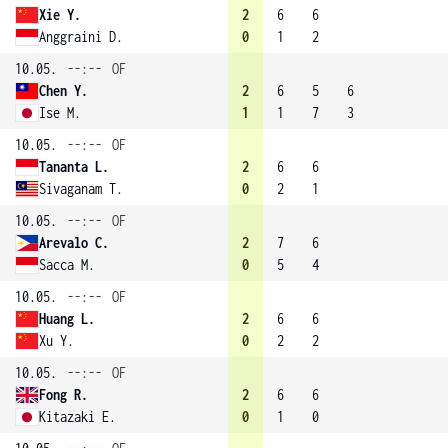
Xie Y.
2
6
6
Anggraini D.
0
1
2
10.05.
--:--
OF
Chen Y.
2
6
5
6
Ise M.
1
1
7
3
10.05.
--:--
OF
Tananta L.
2
6
6
Sivaganam T.
0
2
1
10.05.
--:--
OF
Arevalo C.
2
7
6
Sacca M.
0
5
4
10.05.
--:--
OF
Huang L.
2
6
6
Xu Y.
0
2
2
10.05.
--:--
OF
Fong R.
2
6
6
Kitazaki E.
0
1
0