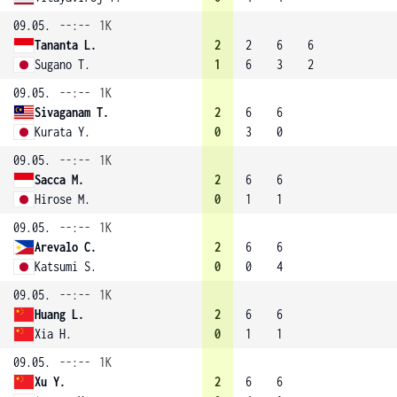
09.05.
--:--
1K
Tananta L.
2
2
6
6
Sugano T.
1
6
3
2
09.05.
--:--
1K
Sivaganam T.
2
6
6
Kurata Y.
0
3
0
09.05.
--:--
1K
Sacca M.
2
6
6
Hirose M.
0
1
1
09.05.
--:--
1K
Arevalo C.
2
6
6
Katsumi S.
0
0
4
09.05.
--:--
1K
Huang L.
2
6
6
Xia H.
0
1
1
09.05.
--:--
1K
Xu Y.
2
6
6