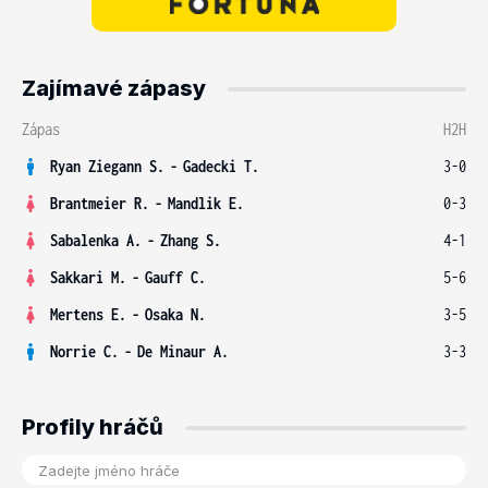
Zajímavé zápasy
Zápas
H2H
Ryan Ziegann S.
-
Gadecki T.
3-0
Brantmeier R.
-
Mandlik E.
0-3
Sabalenka A.
-
Zhang S.
4-1
Sakkari M.
-
Gauff C.
5-6
Mertens E.
-
Osaka N.
3-5
Norrie C.
-
De Minaur A.
3-3
Profily hráčů