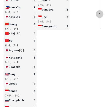
Mende
0
3-6, 2-6
Arevalo
2
Gumulya
2
6-0, 6-4
Katsumi
0
Lee
0
3-6, 3-6
Huang
2
Damayanti
2
6-1, 6-1
Xia
[LL]
0
Xu
2
6-4, 6-1
Aoyama
[Q]
0
Kitazaki
2
6-1, 6-1
Okazaki
0
Fong
2
6-1, 6-4
Umeda
0
Mende
2
2
7-6
, 6-2
Thongdach
0