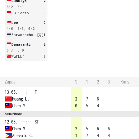
Gumulya
2
6-2, 6-1
Julianto
0
Lee
2
4-6, 6-3, 6-2
Borwornchokchai
[Q]
1
Damayanti
2
6-3, 6-0
Wu
[LL]
0
Zápas
S
1
2
3
Kurs
13.05.
--:--
F
Huang L.
2
7
6
Chen Y.
0
5
4
semifinále
12.05.
--:--
SF
Chen Y.
2
5
6
6
Arevalo C.
1
7
4
4